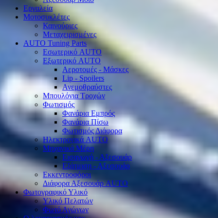
Εργαλεία
Μοτοσυκλέτες
Καινούριες
Μεταχειρισμένες
AUTO Tuning Parts
Εσωτερικό AUTO
Εξωτερικό AUTO
Αεροτομές - Μάσκες
Lip - Spoilers
Ανεμοθραύστες
Μπουλόνια Τροχών
Φωτισμός
Φανάρια Εμπρός
Φανάρια Πίσω
Φωτισμός Διάφορα
Ηλεκτρονικά AUTO
Μηχανικά Μέρη
Εισαγωγή - Αξεσουάρ
Εξάτμιση - Αξεσουάρ
Εκκεντροφόροι
Διάφορα Αξεσουάρ AUTO
Φωτογραφικό Υλικό
Υλικό Πελατών
Φωτό Αγώνων