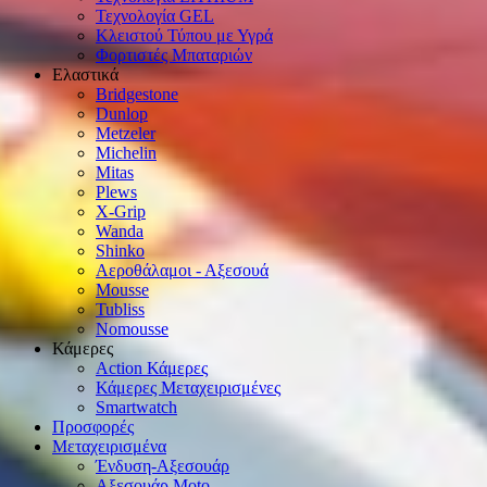
Τεχνολογία GEL
Κλειστού Τύπου με Υγρά
Φορτιστές Μπαταριών
Ελαστικά
Bridgestone
Dunlop
Metzeler
Michelin
Mitas
Plews
X-Grip
Wanda
Shinko
Αεροθάλαμοι - Αξεσουά
Mousse
Tubliss
Nomousse
Κάμερες
Action Κάμερες
Κάμερες Μεταχειρισμένες
Smartwatch
Προσφορές
Μεταχειρισμένα
Ένδυση-Αξεσουάρ
Αξεσουάρ Μοto