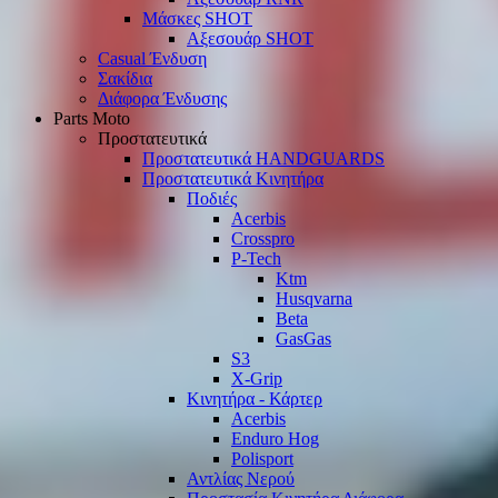
Μάσκες SHOT
Αξεσουάρ SHOT
Casual Ένδυση
Σακίδια
Διάφορα Ένδυσης
Parts Moto
Προστατευτικά
Προστατευτικά HANDGUARDS
Προστατευτικά Κινητήρα
Ποδιές
Acerbis
Crosspro
P-Tech
Ktm
Husqvarna
Beta
GasGas
S3
X-Grip
Κινητήρα - Κάρτερ
Acerbis
Enduro Hog
Polisport
Αντλίας Νερού