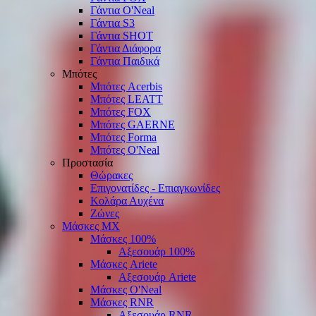
Γάντια O'Νeal
Γάντια S3
Γάντια SHOT
Γάντια Διάφορα
Γάντια Παιδικά
Μπότες
Μπότες Acerbis
Μπότες LEATT
Μπότες FOX
Μπότες GAERNE
Μπότες Forma
Μπότες O'Neal
Προστασία
Θώρακες
Επιγονατίδες - Επιαγκωνίδες
Κολάρα Αυχένα
Ζώνες
Μάσκες ΜΧ
Μάσκες 100%
Αξεσουάρ 100%
Μάσκες Ariete
Αξεσουάρ Ariete
Μάσκες O'Neal
Μάσκες RNR
Αξεσουάρ RNR