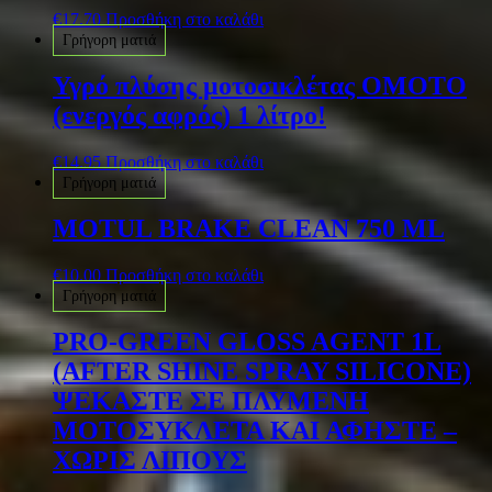
€
17.70
Προσθήκη στο καλάθι
Γρήγορη ματιά
Υγρό πλύσης μοτοσικλέτας OMOTO
(ενεργός αφρός) 1 λίτρο!
€
14.95
Προσθήκη στο καλάθι
Γρήγορη ματιά
MOTUL BRAKE CLEAN 750 ML
€
10.00
Προσθήκη στο καλάθι
Γρήγορη ματιά
PRO-GREEN GLOSS AGENT 1L
(AFTER SHINE SPRAY SILICONE)
ΨΕΚΑΣΤΕ ΣΕ ΠΛΥΜΕΝΗ
ΜΟΤΟΣΥΚΛΕΤΑ ΚΑΙ ΑΦΗΣΤΕ –
ΧΩΡΙΣ ΛΙΠΟΥΣ