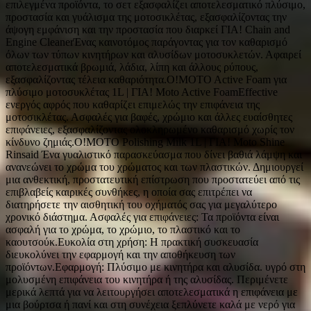
επιλεγμένα προϊόντα, το σετ εξασφαλίζει αποτελεσματικό πλύσιμο,
προστασία και γυάλισμα της μοτοσικλέτας, εξασφαλίζοντας την
άψογη εμφάνιση και την προστασία που διαρκεί ΓΙΑ! Chain and
Engine CleanerΈνας καινοτόμος παράγοντας για τον καθαρισμό
όλων των τύπων κινητήρων και αλυσίδων μοτοσυκλετών. Αφαιρεί
αποτελεσματικά βρωμιά, λάδια, λίπη και άλλους ρύπους,
εξασφαλίζοντας τέλεια καθαριότητα.O!MOTO Active Foam για
πλύσιμο μοτοσυκλέτας 1L | ΓΙΑ! Moto Active FoamEffective
ενεργός αφρός που καθαρίζει επιμελώς την επιφάνεια της
μοτοσικλέτας. Ασφαλές για βαφές, χρώμιο και άλλες ευαίσθητες
επιφάνειες, εξασφαλίζοντας ολοκληρωμένο καθαρισμό χωρίς τον
κίνδυνο ζημιάς.O!MOTO Polishing Milk 1L | ΓΙΑ! Moto Shine
Rinsaid Ένα γυαλιστικό παρασκεύασμα που δίνει βαθιά λάμψη και
ανανεώνει το χρώμα του χρώματος και των πλαστικών. Δημιουργεί
μια ανθεκτική, προστατευτική επίστρωση που προστατεύει από τις
επιβλαβείς καιρικές συνθήκες, η οποία σας επιτρέπει να
διατηρήσετε την αισθητική του οχήματός σας για μεγαλύτερο
χρονικό διάστημα. Ασφαλές για επιφάνειες: Τα προϊόντα είναι
ασφαλή για το χρώμα, το χρώμιο, το πλαστικό και το
καουτσούκ.Ευκολία στη χρήση: Η πρακτική συσκευασία
διευκολύνει την εφαρμογή και την αποθήκευση των
προϊόντων.Εφαρμογή: Πλύσιμο με κινητήρα και αλυσίδα. υγρό στη
μολυσμένη επιφάνεια του κινητήρα ή της αλυσίδας. Περιμένετε
μερικά λεπτά για να λειτουργήσει αποτελεσματικά η επιφάνεια με
μια βούρτσα ή πανί και στη συνέχεια ξεπλύνετε καλά με νερό για