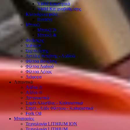
VHM Εσωτερικά
VHM Κιτ αναβάθμισης
Κυλινδροκεφαλή
Πιστόνι
Μπουζί
Μπουζί 2t
Μπουζί 4t
Φλάντζες
V-Force
Συμπλέκτης
Αντλίες Βενζίνης - Λαδιού
Φίλτρα Βενζίνης
Φίλτρα Λαδιού
Φίλτρα Αέρος
Διάφορα
Λιπαντικά
Λάδια 2t
Λάδια 4t
Αντιψυκτικά
Σπρέι Αλυσίδας - Καθαριστικά
Σπρέι - Λάδι Φίλτρου - Καθαριστικά
Fork Oil
Μπαταρίες
Τεχνολογία LITHIUM ION
Τεχνολογία LITHIUM