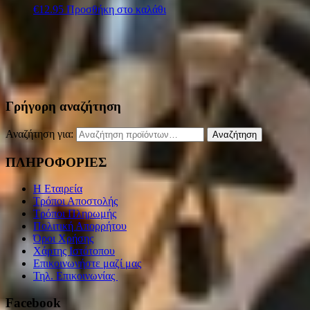
€
12.95
Προσθήκη στο καλάθι
Γρήγορη αναζήτηση
Αναζήτηση για:
Αναζήτηση
ΠΛΗΡΟΦΟΡΙΕΣ
Η Εταιρεία
Τρόποι Αποστολής
Τρόποι Πληρωμής
Πολιτική Απορρήτου
Όροι Χρήσης
Χάρτης Ιστότοπου
Επικοινωνήστε μαζί μας
Τηλ. Επικοινωνίας
Facebook