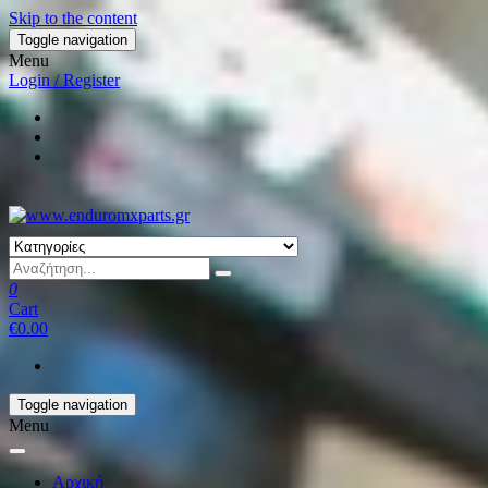
Skip to the content
Toggle navigation
Menu
Login / Register
0
Cart
€0.00
Toggle navigation
Menu
Αρχική