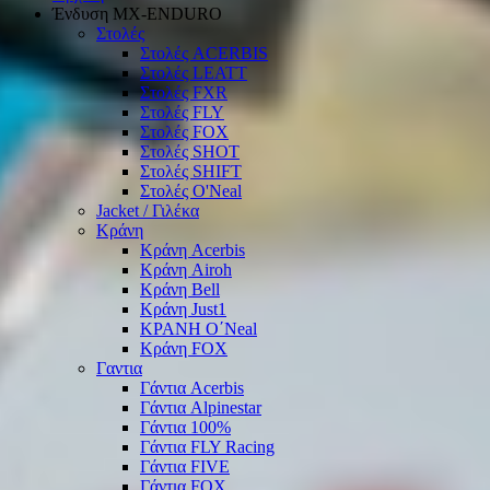
Ένδυση ΜΧ-ΕΝDURO
Στολές
Στολές ACERBIS
Στολές LEATT
Στολές FXR
Στολές FLY
Στολές FOX
Στολές SHOT
Στολές SHIFT
Στολές O'Neal
Jacket / Γιλέκα
Κράνη
Κράνη Acerbis
Κράνη Airoh
Κράνη Bell
Κράνη Just1
ΚΡΑΝΗ O΄Νeal
Κράνη FOX
Γαντια
Γάντια Acerbis
Γάντια Alpinestar
Γάντια 100%
Γάντια FLY Racing
Γάντια FIVE
Γάντια FOX