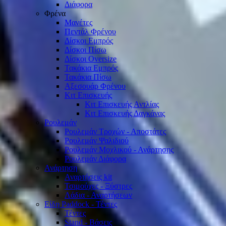
Διάφορα
Φρένα
Μανέτες
Πεντάλ Φρένου
Δίσκοι Εμπρός
Δίσκοι Πίσω
Δίσκοι Oversize
Τακάκια Εμπρός
Τακάκια Πίσω
Αξεσουάρ Φρένου
Κιτ Επισκευής
Κιτ Επισκευής Αντλίας
Κιτ Επισκευής Δαγκάνας
Ρουλεμάν
Ρουλεμάν Τροχών - Αποστάτες
Ρουλεμάν Ψαλιδιού
Ρουλεμάν Μοχλικού - Ανάρτησης
Ρουλεμάν Διάφορα
Ανάρτηση
Αναρτήσεις kit
Τσιμούχες - Ξύστρες
Λάδια - Αναρτήσεων
Είδη Paddock - Τέντες
Τέντες
Stand - Βάσεις