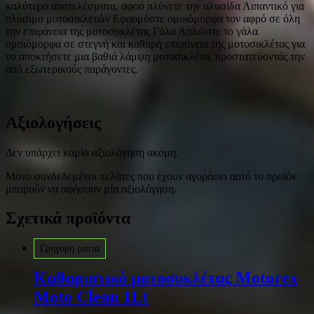
καλύτερα αποτελέσματα, αφού πλύνετε την αλυσίδα Λιπαντικό για
πλύσιμο μοτοσικλετών Εφαρμόστε ομοιόμορφα τον αφρό σε όλη
την επιφάνεια της μοτοσυκλέτας Γάλα Απλώστε το γάλα
ομοιόμορφα σε στεγνή και καθαρή επιφάνεια της μοτοσικλέτας για
να αποκτήσετε μια βαθιά λάμψη μοτοσικλέτα, προστατεύοντάς την
από εξωτερικούς παράγοντες.
Αξιολογήσεις
Δεν υπάρχει καμία αξιολόγηση ακόμη.
Μόνο συνδεδεμένοι πελάτες που έχουν αγοράσει αυτό το προϊόν
μπορούν να αφήσουν μία αξιολόγηση.
Σχετικά προϊόντα
Γρήγορη ματιά
Καθαριστικό μοτοσυκλέτας Motorex
Moto Clean 1Lt