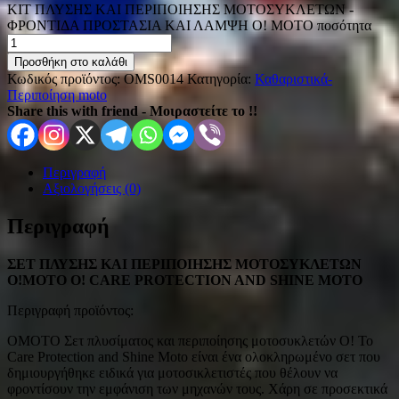
ΚΙΤ ΠΛΥΣΗΣ ΚΑΙ ΠΕΡΙΠΟΙΗΣΗΣ ΜΟΤΟΣΥΚΛΕΤΩΝ -
ΦΡΟΝΤΙΔΑ ΠΡΟΣΤΑΣΙΑ ΚΑΙ ΛΑΜΨΗ O! MOTO ποσότητα
Προσθήκη στο καλάθι
Κωδικός προϊόντος:
OMS0014
Κατηγορία:
Καθαριστικά-
Περιποίηση moto
Share this with friend - Μοιραστείτε το !!
Περιγραφή
Αξιολογήσεις (0)
Περιγραφή
ΣΕΤ ΠΛΥΣΗΣ ΚΑΙ ΠΕΡΙΠΟΙΗΣΗΣ ΜΟΤΟΣΥΚΛΕΤΩΝ
O!MOTO O! CARE PROTECTION AND SHINE MOTO
Περιγραφή προϊόντος:
OMOTO Σετ πλυσίματος και περιποίησης μοτοσυκλετών O! Το
Care Protection and Shine Moto είναι ένα ολοκληρωμένο σετ που
δημιουργήθηκε ειδικά για μοτοσικλετιστές που θέλουν να
φροντίσουν την εμφάνιση των μηχανών τους. Χάρη σε προσεκτικά