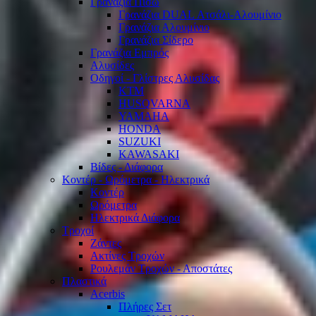
Γρανάζια Πίσω
Γρανάζια DUAL Ατσάλι-Αλουμίνιο
Γρανάζια Αλουμίνιο
Γρανάζια Σίδερο
Γρανάζια Εμπρός
Αλυσίδες
Οδηγοί - Γλίστρες Αλυσίδας
KTM
HUSQVARNA
YAMAHA
HONDA
SUZUKI
KAWASAKI
Βίδες - Διάφορα
Κοντέρ - Ωρόμετρα - Ηλεκτρικά
Κοντέρ
Ωρόμετρα
Ηλεκτρικά Διάφορα
Τροχοί
Ζάντες
Ακτίνες Τροχών
Ρουλεμάν Τροχών - Αποστάτες
Πλαστικά
Acerbis
Πλήρες Σετ