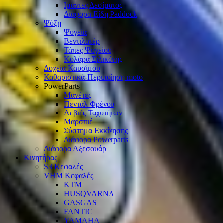
Ιμάντες Δεσίματος
Διάφορα Είδη Paddock
Ψύξη
Ψυγεία
Βεντιλατέρ
Τάπες Ψυγείου
Κολάρα Σιλικόνης
Δοχεία Καυσίμου
Καθαριστικά-Περιποίηση moto
PowerParts
Μανέτες
Πεντάλ Φρένου
Λεβιές Ταχυτήτων
Μαρσπιέ
Σύστημα Εκκίνησης
Διάφορα Powerparts
Διάφορα Αξεσουάρ
Κινητήρας
S3 Κεφαλές
VHM Κεφαλές
KTM
HUSQVARNA
GASGAS
FANTIC
YAMAHA