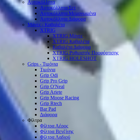
Αυτοκόλλητα
Αυτοκόλλητα Σετ
Αυτοκόλλητα Μεμονωμένα
Αυτοκόλλητα Διάφορα
Μάνες - Καβαλέτα
XTRIG
XTRIG Μάνες
XTRIG Καβαλέτα
Καβαλέτα Διάφορα
XTRIG Ρυθμιστής Προφόρτισης
XTRIG HOLESHOT
Grips - Τιμόνια
Τιμόνια
Grip Odi
Grip Pro Grip
Grip O'Neal
Grip Ariete
Grip Moose Racing
Grip Rtech
Bar Pad
Διάφορα
Φίλτρα
Φίλτρα Αέρος
Φίλτρα Βενζίνης
Φίλτρα Λαδιού