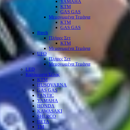
YAMAHA
KTM
GAS GAS
Μεμονωμένα Τεμάχια
KTM
GAS GAS
Rtech
Πλήρες Σετ
KTM
Μεμονωμένα Τεμάχια
UFO
Πλήρες Σετ
Μεμονωμένα Τεμάχια
LED
Καλύμματα Σέλας
KTM
HUSQVARNA
GAS GAS
FANTIC
YAMAHA
HONDA
KAWASAKI
SHERCO
BETA
TM