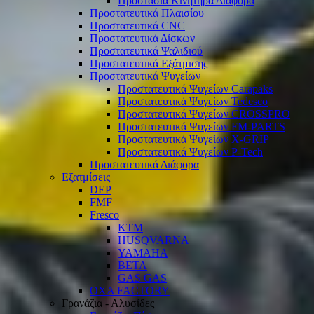
Προστασία Κινητήρα Διάφορα
Προστατευτικά Πλαισίου
Προστατευτικά CNC
Προστατευτικά Δίσκων
Προστατευτικά Ψαλιδιού
Προστατευτικά Εξάτμισης
Προστατευτικά Ψυγείων
Προστατευτικά Ψυγείων Carapaks
Προστατευτικά Ψυγείων Tedesco
Προστατευτικά Ψυγείων CROSSPRO
Προστατευτικά Ψυγείων FM-PARTS
Προστατευτικά Ψυγείων X-GRIP
Προστατευτικά Ψυγείων P-Tech
Προστατευτικά Διάφορα
Εξατμίσεις
DEP
FMF
Fresco
KTM
HUSQVARNA
YAMAHA
BETA
GAS GAS
OXA FACTORY
Γρανάζια - Αλυσίδες