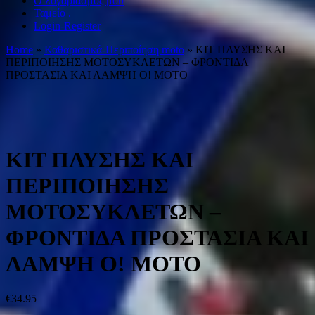
Ο λογαριασμός μου
Ταμείο .
Login-Register
Home
»
Καθαριστικά-Περιποίηση moto
» ΚΙΤ ΠΛΥΣΗΣ ΚΑΙ
ΠΕΡΙΠΟΙΗΣΗΣ ΜΟΤΟΣΥΚΛΕΤΩΝ – ΦΡΟΝΤΙΔΑ
ΠΡΟΣΤΑΣΙΑ ΚΑΙ ΛΑΜΨΗ O! MOTO
ΚΙΤ ΠΛΥΣΗΣ ΚΑΙ
ΠΕΡΙΠΟΙΗΣΗΣ
ΜΟΤΟΣΥΚΛΕΤΩΝ –
ΦΡΟΝΤΙΔΑ ΠΡΟΣΤΑΣΙΑ ΚΑΙ
ΛΑΜΨΗ O! MOTO
€
34.95