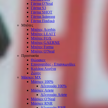
Γάντια O'Νeal
Γάντια S3
Γάντια SHOT
Γάντια Διάφορα
Γάντια Παιδικά
Μπότες
Μπότες Acerbis
Μπότες LEATT
Μπότες FOX
Μπότες GAERNE
Μπότες Forma
Μπότες O'Neal
Προστασία
Θώρακες
Επιγονατίδες - Επιαγκωνίδες
Κολάρα Αυχένα
Ζώνες
Μάσκες ΜΧ
Μάσκες 100%
Αξεσουάρ 100%
Μάσκες Ariete
Αξεσουάρ Ariete
Μάσκες O'Neal
Μάσκες RNR
Αξεσουάρ RNR