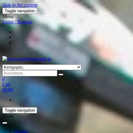
Skip to the content
Toggle navigation
Menu
Login / Register
0
Cart
€0.00
Toggle navigation
Menu
Αρχική