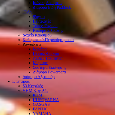
Ιμάντες Δεσίματος
Διάφορα Είδη Paddock
Ψύξη
Ψυγεία
Βεντιλατέρ
Τάπες Ψυγείου
Κολάρα Σιλικόνης
Δοχεία Καυσίμου
Καθαριστικά-Περιποίηση moto
PowerParts
Μανέτες
Πεντάλ Φρένου
Λεβιές Ταχυτήτων
Μαρσπιέ
Σύστημα Εκκίνησης
Διάφορα Powerparts
Διάφορα Αξεσουάρ
Κινητήρας
S3 Κεφαλές
VHM Κεφαλές
KTM
HUSQVARNA
GASGAS
FANTIC
YAMAHA