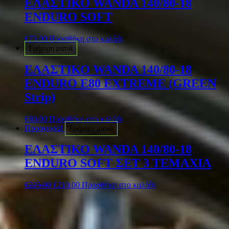
ΕΛΑΣΤΙΚΟ WANDA 140/80-18
ENDURO SOFT
€
75.00
Προσθήκη στο καλάθι
Γρήγορη ματιά
ΕΛΑΣΤΙΚΟ WANDA 140/80-18
ENDURO E80 EXTREME (GREEN
Strip)
€
80.00
Προσθήκη στο καλάθι
Προσφορά!
Γρήγορη ματιά
ΕΛΑΣΤΙΚΟ WANDA 140/80-18
ENDURO SOFT ΣΕΤ 3 ΤΕΜΑΧΙΑ
€
225.00
€
210.00
Προσθήκη στο καλάθι