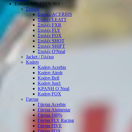
Ένδυση ΜΧ-ΕΝDURO
Στολές
Στολές ACERBIS
Στολές LEATT
Στολές FXR
Στολές FLY
Στολές FOX
Στολές SHOT
Στολές SHIFT
Στολές O'Neal
Jacket / Γιλέκα
Κράνη
Κράνη Acerbis
Κράνη Airoh
Κράνη Bell
Κράνη Just1
ΚΡΑΝΗ O΄Νeal
Κράνη FOX
Γαντια
Γάντια Acerbis
Γάντια Alpinestar
Γάντια 100%
Γάντια FLY Racing
Γάντια FIVE
Γάντια FOX