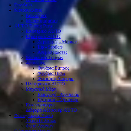
Εργαλεία
Μοτοσυκλέτες
Καινούριες
Μεταχειρισμένες
AUTO Tuning Parts
Εσωτερικό AUTO
Εξωτερικό AUTO
Αεροτομές - Μάσκες
Lip - Spoilers
Ανεμοθραύστες
Μπουλόνια Τροχών
Φωτισμός
Φανάρια Εμπρός
Φανάρια Πίσω
Φωτισμός Διάφορα
Ηλεκτρονικά AUTO
Μηχανικά Μέρη
Εισαγωγή - Αξεσουάρ
Εξάτμιση - Αξεσουάρ
Εκκεντροφόροι
Διάφορα Αξεσουάρ AUTO
Φωτογραφικό Υλικό
Υλικό Πελατών
Φωτό Αγώνων