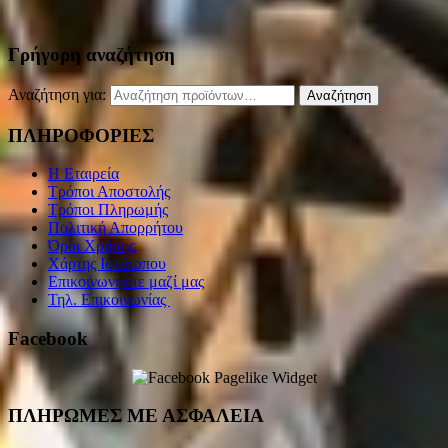
Γρήγορη αναζήτηση
Αναζήτηση για:
Αναζήτηση
ΠΛΗΡΟΦΟΡΙΕΣ
Η Εταιρεία
Τρόποι Αποστολής
Τρόποι Πληρωμής
Πολιτική Απορρήτου
Όροι Χρήσης
Χάρτης Ιστότοπου
Επικοινωνήστε μαζί μας
Τηλ. Επικοινωνίας
Facebook
ΠΛΗΡΩΜΕΣ ΜΕ ΑΣΦΑΛΕΙΑ