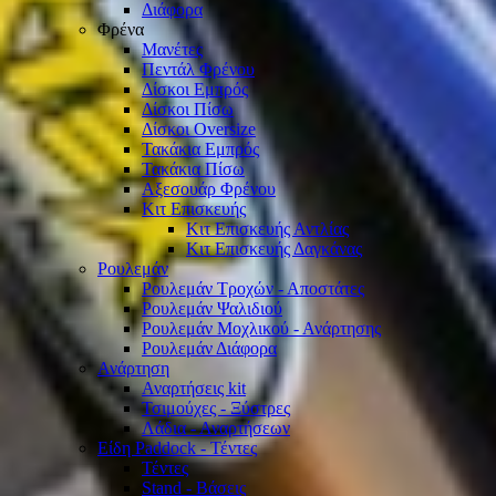
Διάφορα
Φρένα
Μανέτες
Πεντάλ Φρένου
Δίσκοι Εμπρός
Δίσκοι Πίσω
Δίσκοι Oversize
Τακάκια Εμπρός
Τακάκια Πίσω
Αξεσουάρ Φρένου
Κιτ Επισκευής
Κιτ Επισκευής Αντλίας
Κιτ Επισκευής Δαγκάνας
Ρουλεμάν
Ρουλεμάν Τροχών - Αποστάτες
Ρουλεμάν Ψαλιδιού
Ρουλεμάν Μοχλικού - Ανάρτησης
Ρουλεμάν Διάφορα
Ανάρτηση
Αναρτήσεις kit
Τσιμούχες - Ξύστρες
Λάδια - Αναρτήσεων
Είδη Paddock - Τέντες
Τέντες
Stand - Βάσεις