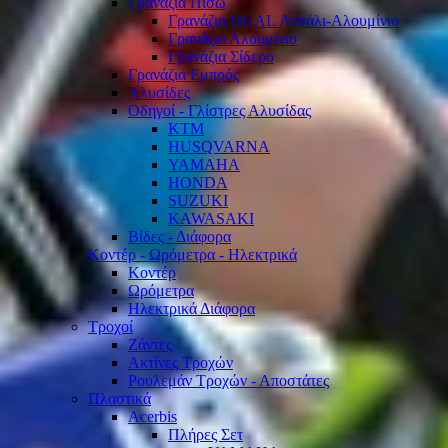
Γρανάζια Πίσω
Γρανάζια DUAL Ατσάλι-Αλουμίνιο
Γρανάζια Αλουμίνιο
Γρανάζια Σίδερο
Γρανάζια Εμπρός
Αλυσίδες
Οδηγοί - Γλίστρες Αλυσίδας
KTM
HUSQVARNA
YAMAHA
HONDA
SUZUKI
KAWASAKI
Βίδες - Διάφορα
Κοντέρ - Ωρόμετρα - Ηλεκτρικά
Κοντέρ
Ωρόμετρα
Ηλεκτρικά Διάφορα
Τροχοί
Ζάντες
Ακτίνες Τροχών
Ρουλεμάν Τροχών - Αποστάτες
Πλαστικά
Acerbis
Πλήρες Σετ