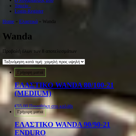
Ο λογαριασμός μου
Ταμείο .
Login-Register
Home
»
Ελαστικά
» Wanda
Wanda
Προβολή όλων των 8 αποτελεσμάτων
Γρήγορη ματιά
ΕΛΑΣΤΙΚΟ WANDA 80/100-21
(MEDIUM)
€
55.00
Προσθήκη στο καλάθι
Γρήγορη ματιά
ΕΛΑΣΤΙΚΟ WANDA 90/90-21
ENDURO