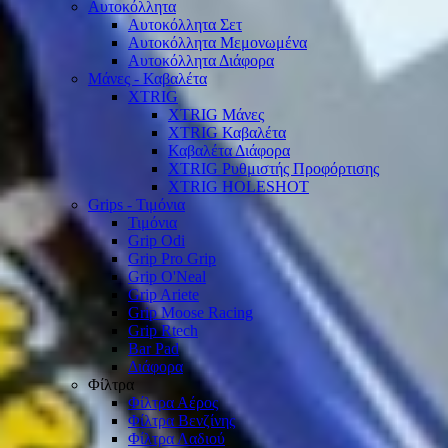
Αυτοκόλλητα
Αυτοκόλλητα Σετ
Αυτοκόλλητα Μεμονωμένα
Αυτοκόλλητα Διάφορα
Μάνες - Καβαλέτα
XTRIG
XTRIG Μάνες
XTRIG Καβαλέτα
Καβαλέτα Διάφορα
XTRIG Ρυθμιστής Προφόρτισης
XTRIG HOLESHOT
Grips - Τιμόνια
Τιμόνια
Grip Odi
Grip Pro Grip
Grip O'Neal
Grip Ariete
Grip Moose Racing
Grip Rtech
Bar Pad
Διάφορα
Φίλτρα
Φίλτρα Αέρος
Φίλτρα Βενζίνης
Φίλτρα Λαδιού