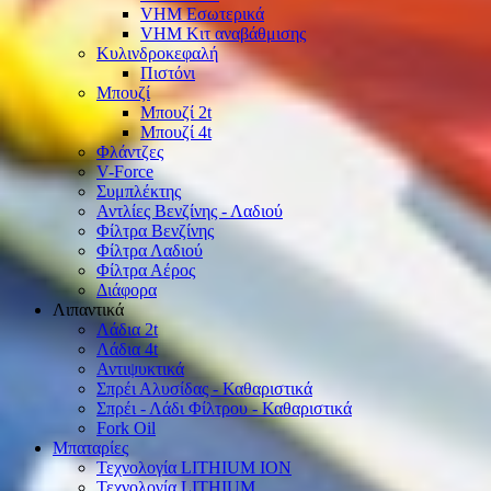
VHM Εσωτερικά
VHM Κιτ αναβάθμισης
Κυλινδροκεφαλή
Πιστόνι
Μπουζί
Μπουζί 2t
Μπουζί 4t
Φλάντζες
V-Force
Συμπλέκτης
Αντλίες Βενζίνης - Λαδιού
Φίλτρα Βενζίνης
Φίλτρα Λαδιού
Φίλτρα Αέρος
Διάφορα
Λιπαντικά
Λάδια 2t
Λάδια 4t
Αντιψυκτικά
Σπρέι Αλυσίδας - Καθαριστικά
Σπρέι - Λάδι Φίλτρου - Καθαριστικά
Fork Oil
Μπαταρίες
Τεχνολογία LITHIUM ION
Τεχνολογία LITHIUM