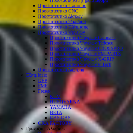
Προστασία Κινητήρα Διάφορα
Προστατευτικά Πλαισίου
Προστατευτικά CNC
Προστατευτικά Δίσκων
Προστατευτικά Ψαλιδιού
Προστατευτικά Εξάτμισης
Προστατευτικά Ψυγείων
Προστατευτικά Ψυγείων Carapaks
Προστατευτικά Ψυγείων Tedesco
Προστατευτικά Ψυγείων CROSSPRO
Προστατευτικά Ψυγείων FM-PARTS
Προστατευτικά Ψυγείων X-GRIP
Προστατευτικά Ψυγείων P-Tech
Προστατευτικά Διάφορα
Εξατμίσεις
DEP
FMF
Fresco
KTM
HUSQVARNA
YAMAHA
BETA
GAS GAS
OXA FACTORY
Γρανάζια - Αλυσίδες