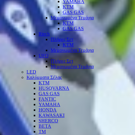
YAMAHA
KTM
GAS GAS
Μεμονωμένα Τεμάχια
KTM
GAS GAS
Rtech
Πλήρες Σετ
KTM
Μεμονωμένα Τεμάχια
UFO
Πλήρες Σετ
Μεμονωμένα Τεμάχια
LED
Καλύμματα Σέλας
KTM
HUSQVARNA
GAS GAS
FANTIC
YAMAHA
HONDA
KAWASAKI
SHERCO
BETA
TM