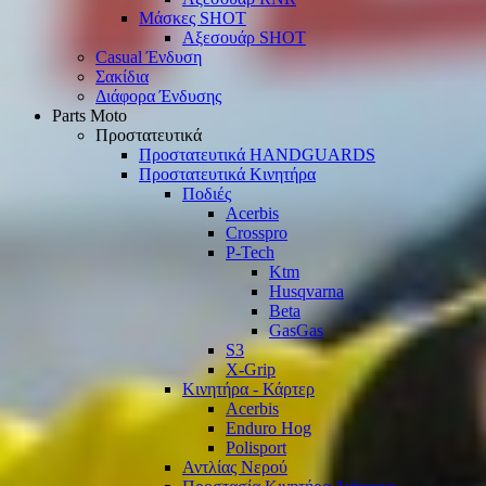
Μάσκες SHOT
Αξεσουάρ SHOT
Casual Ένδυση
Σακίδια
Διάφορα Ένδυσης
Parts Moto
Προστατευτικά
Προστατευτικά HANDGUARDS
Προστατευτικά Κινητήρα
Ποδιές
Acerbis
Crosspro
P-Tech
Ktm
Husqvarna
Beta
GasGas
S3
X-Grip
Κινητήρα - Κάρτερ
Acerbis
Enduro Hog
Polisport
Αντλίας Νερού