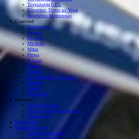
Τεχνολογία GEL
Κλειστού Τύπου με Υγρά
Φορτιστές Μπαταριών
Ελαστικά
Bridgestone
Dunlop
Metzeler
Michelin
Mitas
Plews
X-Grip
Wanda
Shinko
Αεροθάλαμοι - Αξεσουά
Mousse
Tubliss
Nomousse
Κάμερες
Action Κάμερες
Κάμερες Μεταχειρισμένες
Smartwatch
Προσφορές
Μεταχειρισμένα
Ένδυση-Αξεσουάρ
Αξεσουάρ Μοto