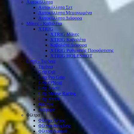
Αυτοκόλλητα
Αυτοκόλλητα Σετ
Αυτοκόλλητα Μεμονωμένα
Αυτοκόλλητα Διάφορα
Μάνες - Καβαλέτα
XTRIG
XTRIG Μάνες
XTRIG Καβαλέτα
Καβαλέτα Διάφορα
XTRIG Ρυθμιστής Προφόρτισης
XTRIG HOLESHOT
Grips - Τιμόνια
Τιμόνια
Grip Odi
Grip Pro Grip
Grip O'Neal
Grip Ariete
Grip Moose Racing
Grip Rtech
Bar Pad
Διάφορα
Φίλτρα
Φίλτρα Αέρος
Φίλτρα Βενζίνης
Φίλτρα Λαδιού