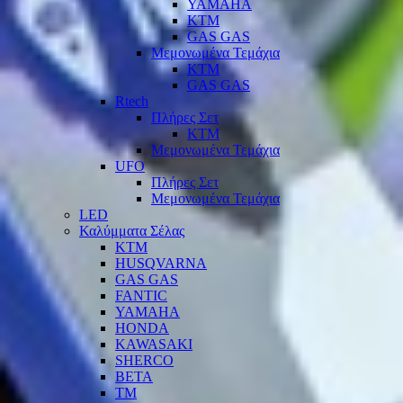
YAMAHA
KTM
GAS GAS
Μεμονωμένα Τεμάχια
KTM
GAS GAS
Rtech
Πλήρες Σετ
KTM
Μεμονωμένα Τεμάχια
UFO
Πλήρες Σετ
Μεμονωμένα Τεμάχια
LED
Καλύμματα Σέλας
KTM
HUSQVARNA
GAS GAS
FANTIC
YAMAHA
HONDA
KAWASAKI
SHERCO
BETA
TM