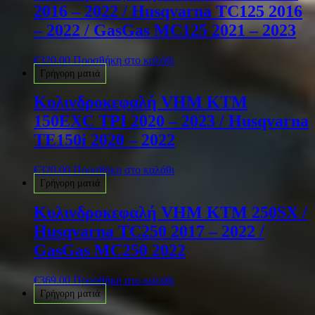
2016 – 2022 / Husqvarna TC125 2016
– 2022 / GasGas MC125 2021 – 2023
€
320.00
Προσθήκη στο καλάθι
Γρήγορη ματιά
Κυλινδροκεφαλή VHM KTM
150EXC TPI 2020 – 2023 / Husqvarna
TE150i 2020 – 2022
€
320.00
Προσθήκη στο καλάθι
Γρήγορη ματιά
Κυλινδροκεφαλή VHM KTM 250SX /
Husqvarna TC250 2017 – 2022 /
GasGas MC250 2022
€
369.00
Προσθήκη στο καλάθι
Γρήγορη ματιά