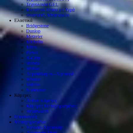
Τεχνολογία GEL
Κλειστού Τύπου με Υγρά
Φορτιστές Μπαταριών
Ελαστικά
Bridgestone
Dunlop
Metzeler
Michelin
Mitas
Plews
X-Grip
Wanda
Shinko
Αεροθάλαμοι - Αξεσουά
Mousse
Tubliss
Nomousse
Κάμερες
Action Κάμερες
Κάμερες Μεταχειρισμένες
Smartwatch
Προσφορές
Μεταχειρισμένα
Ένδυση-Αξεσουάρ
Αξεσουάρ Μοto