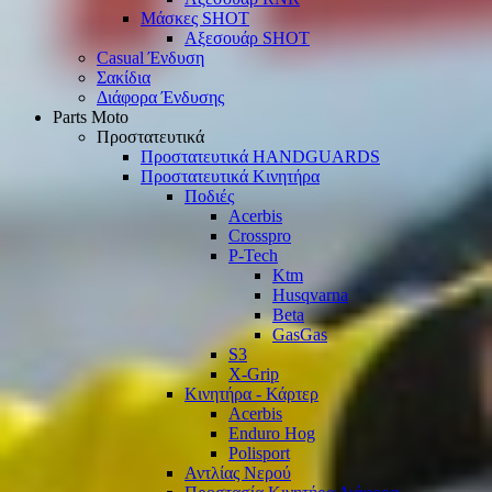
Μάσκες SHOT
Αξεσουάρ SHOT
Casual Ένδυση
Σακίδια
Διάφορα Ένδυσης
Parts Moto
Προστατευτικά
Προστατευτικά HANDGUARDS
Προστατευτικά Κινητήρα
Ποδιές
Acerbis
Crosspro
P-Tech
Ktm
Husqvarna
Beta
GasGas
S3
X-Grip
Κινητήρα - Κάρτερ
Acerbis
Enduro Hog
Polisport
Αντλίας Νερού