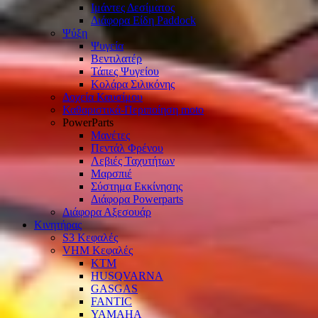
Ιμάντες Δεσίματος
Διάφορα Είδη Paddock
Ψύξη
Ψυγεία
Βεντιλατέρ
Τάπες Ψυγείου
Κολάρα Σιλικόνης
Δοχεία Καυσίμου
Καθαριστικά-Περιποίηση moto
PowerParts
Μανέτες
Πεντάλ Φρένου
Λεβιές Ταχυτήτων
Μαρσπιέ
Σύστημα Εκκίνησης
Διάφορα Powerparts
Διάφορα Αξεσουάρ
Κινητήρας
S3 Κεφαλές
VHM Κεφαλές
KTM
HUSQVARNA
GASGAS
FANTIC
YAMAHA