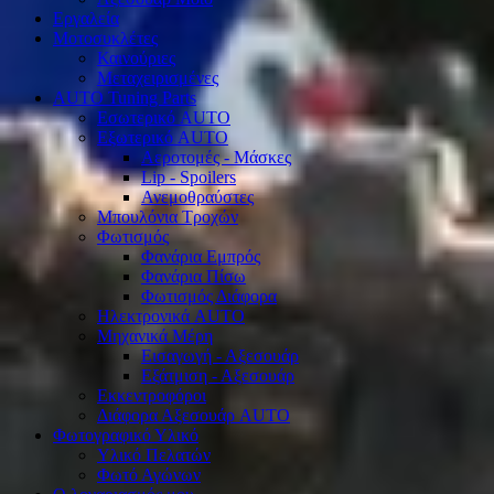
Εργαλεία
Μοτοσυκλέτες
Καινούριες
Μεταχειρισμένες
AUTO Tuning Parts
Εσωτερικό AUTO
Εξωτερικό AUTO
Αεροτομές - Μάσκες
Lip - Spoilers
Ανεμοθραύστες
Μπουλόνια Τροχών
Φωτισμός
Φανάρια Εμπρός
Φανάρια Πίσω
Φωτισμός Διάφορα
Ηλεκτρονικά AUTO
Μηχανικά Μέρη
Εισαγωγή - Αξεσουάρ
Εξάτμιση - Αξεσουάρ
Εκκεντροφόροι
Διάφορα Αξεσουάρ AUTO
Φωτογραφικό Υλικό
Υλικό Πελατών
Φωτό Αγώνων