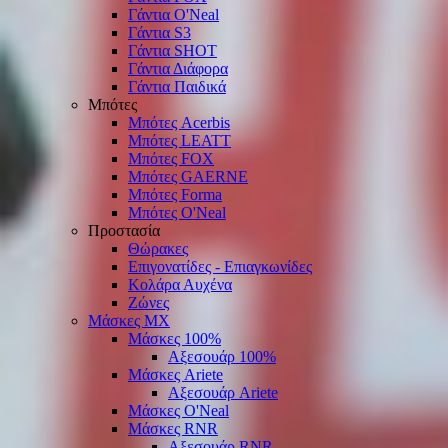
Γάντια O'Νeal
Γάντια S3
Γάντια SHOT
Γάντια Διάφορα
Γάντια Παιδικά
Μπότες
Μπότες Acerbis
Μπότες LEATT
Μπότες FOX
Μπότες GAERNE
Μπότες Forma
Μπότες O'Neal
Προστασία
Θώρακες
Επιγονατίδες - Επιαγκωνίδες
Κολάρα Αυχένα
Ζώνες
Μάσκες ΜΧ
Μάσκες 100%
Αξεσουάρ 100%
Μάσκες Ariete
Αξεσουάρ Ariete
Μάσκες O'Neal
Μάσκες RNR
Αξεσουάρ RNR