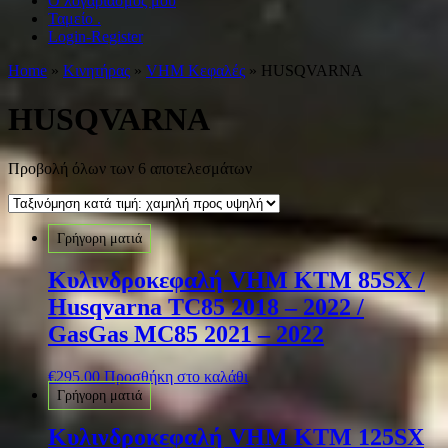
Ο λογαριασμός μου
Ταμείο .
Login-Register
Home
»
Κινητήρας
»
VHM Κεφαλές
» HUSQVARNA
HUSQVARNA
Προβολή όλων των 6 αποτελεσμάτων
Γρήγορη ματιά
Κυλινδροκεφαλή VHM KTM 85SX /
Husqvarna TC85 2018 – 2022 /
GasGas MC85 2021 – 2022
€
295.00
Προσθήκη στο καλάθι
Γρήγορη ματιά
Κυλινδροκεφαλή VHM KTM 125SX