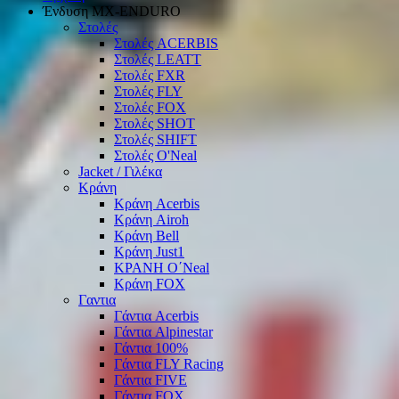
Ένδυση ΜΧ-ΕΝDURO
Στολές
Στολές ACERBIS
Στολές LEATT
Στολές FXR
Στολές FLY
Στολές FOX
Στολές SHOT
Στολές SHIFT
Στολές O'Neal
Jacket / Γιλέκα
Κράνη
Κράνη Acerbis
Κράνη Airoh
Κράνη Bell
Κράνη Just1
ΚΡΑΝΗ O΄Νeal
Κράνη FOX
Γαντια
Γάντια Acerbis
Γάντια Alpinestar
Γάντια 100%
Γάντια FLY Racing
Γάντια FIVE
Γάντια FOX