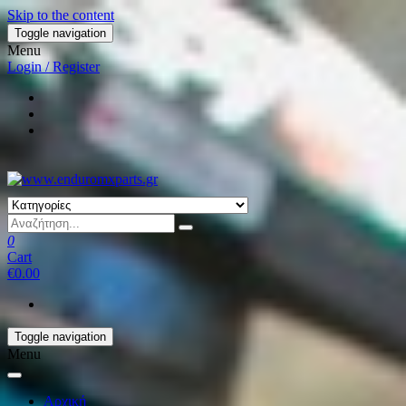
Skip to the content
Toggle navigation
Menu
Login / Register
0
Cart
€0.00
Toggle navigation
Menu
Αρχική