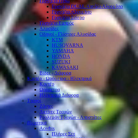
Γρανάζια Πίσω
Γρανάζια DUAL Ατσάλι-Αλουμίνιο
Γρανάζια Αλουμίνιο
Γρανάζια Σίδερο
Γρανάζια Εμπρός
Αλυσίδες
Οδηγοί - Γλίστρες Αλυσίδας
KTM
HUSQVARNA
YAMAHA
HONDA
SUZUKI
KAWASAKI
Βίδες - Διάφορα
Κοντέρ - Ωρόμετρα - Ηλεκτρικά
Κοντέρ
Ωρόμετρα
Ηλεκτρικά Διάφορα
Τροχοί
Ζάντες
Ακτίνες Τροχών
Ρουλεμάν Τροχών - Αποστάτες
Πλαστικά
Acerbis
Πλήρες Σετ