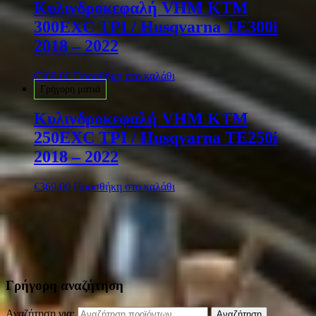
Κυλινδροκεφαλή VHM KTM
300EXC TPI / Husqvarna TE300i
2018 – 2022
€
369.00
Προσθήκη στο καλάθι
Γρήγορη ματιά
Κυλινδροκεφαλή VHM KTM
250EXC TPI / Husqvarna TE250i
2018 – 2022
€
369.00
Προσθήκη στο καλάθι
Γρήγορη αναζήτηση
Αναζήτηση για:
Αναζήτηση