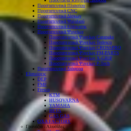
Προστασία Κινητήρα Διάφορα
Προστατευτικά Πλαισίου
Προστατευτικά CNC
Προστατευτικά Δίσκων
Προστατευτικά Ψαλιδιού
Προστατευτικά Εξάτμισης
Προστατευτικά Ψυγείων
Προστατευτικά Ψυγείων Carapaks
Προστατευτικά Ψυγείων Tedesco
Προστατευτικά Ψυγείων CROSSPRO
Προστατευτικά Ψυγείων FM-PARTS
Προστατευτικά Ψυγείων X-GRIP
Προστατευτικά Ψυγείων P-Tech
Προστατευτικά Διάφορα
Εξατμίσεις
DEP
FMF
Fresco
KTM
HUSQVARNA
YAMAHA
BETA
GAS GAS
OXA FACTORY
Γρανάζια - Αλυσίδες