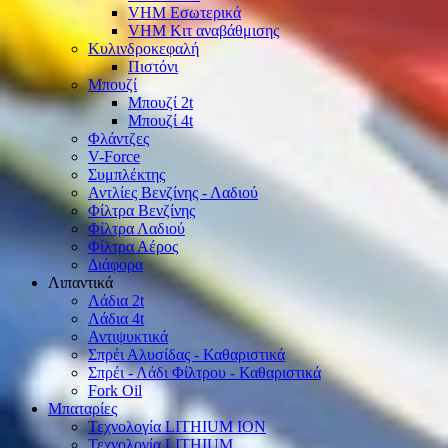
VHM Εσωτερικά
VHM Κιτ αναβάθμισης
Κυλινδροκεφαλή
Πιστόνι
Μπουζί
Μπουζί 2t
Μπουζί 4t
Φλάντζες
V-Force
Συμπλέκτης
Αντλίες Βενζίνης - Λαδιού
Φίλτρα Βενζίνης
Φίλτρα Λαδιού
Φίλτρα Αέρος
Διάφορα
Λιπαντικά
Λάδια 2t
Λάδια 4t
Αντιψυκτικά
Σπρέι Αλυσίδας - Καθαριστικά
Σπρέι - Λάδι Φίλτρου - Καθαριστικά
Fork Oil
Μπαταρίες
Τεχνολογία LITHIUM ION
Τεχνολογία LITHIUM