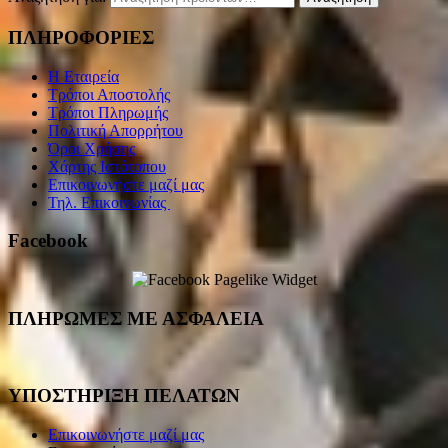
ΠΛΗΡΟΦΟΡΙΕΣ
Η Εταιρεία
Τρόποι Αποστολής
Τρόποι Πληρωμής
Πολιτική Απορρήτου
Όροι Χρήσης
Χάρτης Ιστότοπου
Επικοινωνήστε μαζί μας
Τηλ. Επικοινωνίας
Facebook
ΠΛΗΡΩΜΕΣ ΜΕ ΑΣΦΑΛΕΙΑ
ΥΠΟΣΤΗΡΙΞΗ ΠΕΛΑΤΩΝ
Επικοινωνήστε μαζί μας