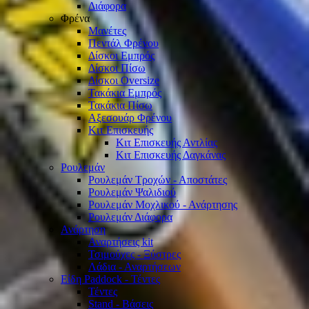
Διάφορα
Φρένα
Μανέτες
Πεντάλ Φρένου
Δίσκοι Εμπρός
Δίσκοι Πίσω
Δίσκοι Oversize
Τακάκια Εμπρός
Τακάκια Πίσω
Αξεσουάρ Φρένου
Κιτ Επισκευής
Κιτ Επισκευής Αντλίας
Κιτ Επισκευής Δαγκάνας
Ρουλεμάν
Ρουλεμάν Τροχών - Αποστάτες
Ρουλεμάν Ψαλιδιού
Ρουλεμάν Μοχλικού - Ανάρτησης
Ρουλεμάν Διάφορα
Ανάρτηση
Αναρτήσεις kit
Τσιμούχες - Ξύστρες
Λάδια - Αναρτήσεων
Είδη Paddock - Τέντες
Τέντες
Stand - Βάσεις