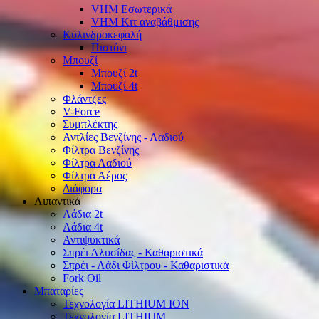
VHM Εσωτερικά
VHM Κιτ αναβάθμισης
Κυλινδροκεφαλή
Πιστόνι
Μπουζί
Μπουζί 2t
Μπουζί 4t
Φλάντζες
V-Force
Συμπλέκτης
Αντλίες Βενζίνης - Λαδιού
Φίλτρα Βενζίνης
Φίλτρα Λαδιού
Φίλτρα Αέρος
Διάφορα
Λιπαντικά
Λάδια 2t
Λάδια 4t
Αντιψυκτικά
Σπρέι Αλυσίδας - Καθαριστικά
Σπρέι - Λάδι Φίλτρου - Καθαριστικά
Fork Oil
Μπαταρίες
Τεχνολογία LITHIUM ION
Τεχνολογία LITHIUM