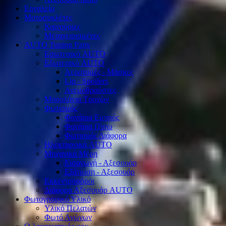
Εργαλεία
Μοτοσυκλέτες
Καινούριες
Μεταχειρισμένες
AUTO Tuning Parts
Εσωτερικό AUTO
Εξωτερικό AUTO
Αεροτομές - Μάσκες
Lip - Spoilers
Ανεμοθραύστες
Μπουλόνια Τροχών
Φωτισμός
Φανάρια Εμπρός
Φανάρια Πίσω
Φωτισμός Διάφορα
Ηλεκτρονικά AUTO
Μηχανικά Μέρη
Εισαγωγή - Αξεσουάρ
Εξάτμιση - Αξεσουάρ
Εκκεντροφόροι
Διάφορα Αξεσουάρ AUTO
Φωτογραφικό Υλικό
Υλικό Πελατών
Φωτό Αγώνων