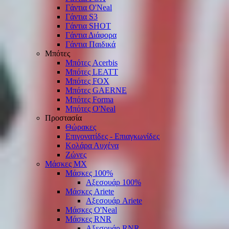
Γάντια O'Νeal
Γάντια S3
Γάντια SHOT
Γάντια Διάφορα
Γάντια Παιδικά
Μπότες
Μπότες Acerbis
Μπότες LEATT
Μπότες FOX
Μπότες GAERNE
Μπότες Forma
Μπότες O'Neal
Προστασία
Θώρακες
Επιγονατίδες - Επιαγκωνίδες
Κολάρα Αυχένα
Ζώνες
Μάσκες ΜΧ
Μάσκες 100%
Αξεσουάρ 100%
Μάσκες Ariete
Αξεσουάρ Ariete
Μάσκες O'Neal
Μάσκες RNR
Αξεσουάρ RNR