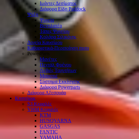
Ιμάντες Δεσίματος
Διάφορα Είδη Paddock
Ψύξη
Ψυγεία
Βεντιλατέρ
Τάπες Ψυγείου
Κολάρα Σιλικόνης
Δοχεία Καυσίμου
Καθαριστικά-Περιποίηση moto
PowerParts
Μανέτες
Πεντάλ Φρένου
Λεβιές Ταχυτήτων
Μαρσπιέ
Σύστημα Εκκίνησης
Διάφορα Powerparts
Διάφορα Αξεσουάρ
Κινητήρας
S3 Κεφαλές
VHM Κεφαλές
KTM
HUSQVARNA
GASGAS
FANTIC
YAMAHA