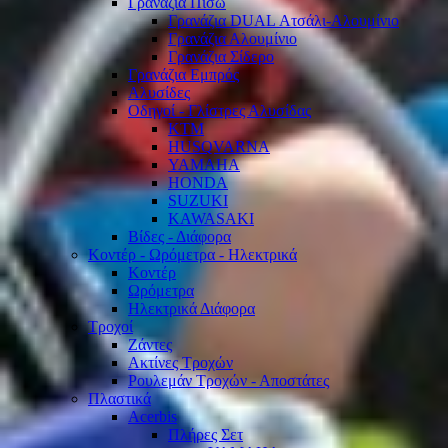
Γρανάζια Πίσω
Γρανάζια DUAL Ατσάλι-Αλουμίνιο
Γρανάζια Αλουμίνιο
Γρανάζια Σίδερο
Γρανάζια Εμπρός
Αλυσίδες
Οδηγοί - Γλίστρες Αλυσίδας
KTM
HUSQVARNA
YAMAHA
HONDA
SUZUKI
KAWASAKI
Βίδες - Διάφορα
Κοντέρ - Ωρόμετρα - Ηλεκτρικά
Κοντέρ
Ωρόμετρα
Ηλεκτρικά Διάφορα
Τροχοί
Ζάντες
Ακτίνες Τροχών
Ρουλεμάν Τροχών - Αποστάτες
Πλαστικά
Acerbis
Πλήρες Σετ