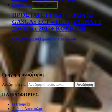
€
165.00
€
155.00
Προσθήκη στο καλάθι
Προσφορά!
Γρήγορη ματιά
ΠΡΟΣΤΑΤΕΥΤΙΚΗ ΠΟΔΙΑ S3
GASGAS ECF – HUSQVARNA FE
250/350cc 2017+ ΚΟΚΚΙΝΗ
€
165.00
€
155.00
Προσθήκη στο καλάθι
Γρήγορη αναζήτηση
Αναζήτηση για:
Αναζήτηση
ΠΛΗΡΟΦΟΡΙΕΣ
Η Εταιρεία
Τρόποι Αποστολής