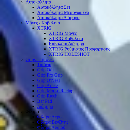
Αυτοκόλλητα
Αυτοκόλλητα Σετ
Αυτοκόλλητα Μεμονωμένα
Αυτοκόλλητα Διάφορα
Μάνες - Καβαλέτα
XTRIG
XTRIG Μάνες
XTRIG Καβαλέτα
Καβαλέτα Διάφορα
XTRIG Ρυθμιστής Προφόρτισης
XTRIG HOLESHOT
Grips - Τιμόνια
Τιμόνια
Grip Odi
Grip Pro Grip
Grip O'Neal
Grip Ariete
Grip Moose Racing
Grip Rtech
Bar Pad
Διάφορα
Φίλτρα
Φίλτρα Αέρος
Φίλτρα Βενζίνης
Φίλτρα Λαδιού