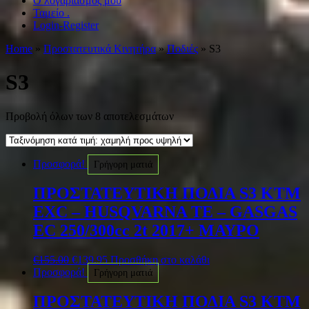
Ο λογαριασμός μου
Ταμείο .
Login-Register
Home
»
Προστατευτικά Κινητήρα
»
Ποδιές
» S3
S3
Προβολή όλων των 8 αποτελεσμάτων
Προσφορά!
Γρήγορη ματιά
ΠΡΟΣΤΑΤΕΥΤΙΚΗ ΠΟΔΙΑ S3 KTM
EXC – HUSQVARNA TE – GASGAS
EC 250/300cc 2t 2017+ ΜΑΥΡΟ
€
155.00
€
139.95
Προσθήκη στο καλάθι
Προσφορά!
Γρήγορη ματιά
ΠΡΟΣΤΑΤΕΥΤΙΚΗ ΠΟΔΙΑ S3 KTM