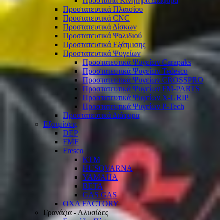
Προστασία Κινητήρα Διάφορα
Προστατευτικά Πλαισίου
Προστατευτικά CNC
Προστατευτικά Δίσκων
Προστατευτικά Ψαλιδιού
Προστατευτικά Εξάτμισης
Προστατευτικά Ψυγείων
Προστατευτικά Ψυγείων Carapaks
Προστατευτικά Ψυγείων Tedesco
Προστατευτικά Ψυγείων CROSSPRO
Προστατευτικά Ψυγείων FM-PARTS
Προστατευτικά Ψυγείων X-GRIP
Προστατευτικά Ψυγείων P-Tech
Προστατευτικά Διάφορα
Εξατμίσεις
DEP
FMF
Fresco
KTM
HUSQVARNA
YAMAHA
BETA
GAS GAS
OXA FACTORY
Γρανάζια - Αλυσίδες