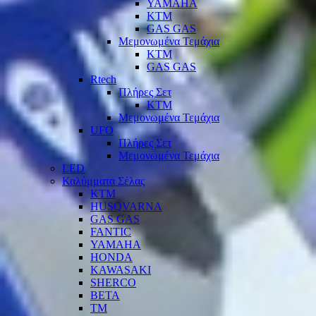
YAMAHA
KTM
GAS GAS
Μεμονωμένα Τεμάχια
KTM
GAS GAS
Rtech
Πλήρες Σετ
KTM
Μεμονωμένα Τεμάχια
UFO
Πλήρες Σετ
Μεμονωμένα Τεμάχια
LED
Καλύμματα Σέλας
KTM
HUSQVARNA
GAS GAS
FANTIC
YAMAHA
HONDA
KAWASAKI
SHERCO
BETA
TM