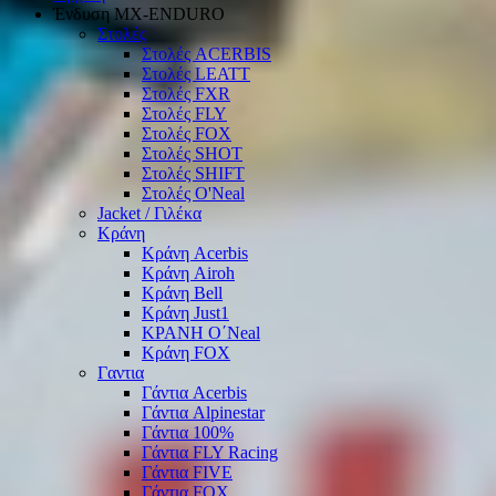
Ένδυση ΜΧ-ΕΝDURO
Στολές
Στολές ACERBIS
Στολές LEATT
Στολές FXR
Στολές FLY
Στολές FOX
Στολές SHOT
Στολές SHIFT
Στολές O'Neal
Jacket / Γιλέκα
Κράνη
Κράνη Acerbis
Κράνη Airoh
Κράνη Bell
Κράνη Just1
ΚΡΑΝΗ O΄Νeal
Κράνη FOX
Γαντια
Γάντια Acerbis
Γάντια Alpinestar
Γάντια 100%
Γάντια FLY Racing
Γάντια FIVE
Γάντια FOX