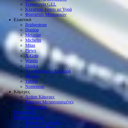
Τεχνολογία GEL
Κλειστού Τύπου με Υγρά
Φορτιστές Μπαταριών
Ελαστικά
Bridgestone
Dunlop
Metzeler
Michelin
Mitas
Plews
X-Grip
Wanda
Shinko
Αεροθάλαμοι - Αξεσουά
Mousse
Tubliss
Nomousse
Κάμερες
Action Κάμερες
Κάμερες Μεταχειρισμένες
Smartwatch
Προσφορές
Μεταχειρισμένα
Ένδυση-Αξεσουάρ
Αξεσουάρ Μοto