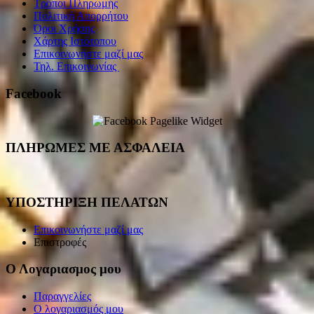
Τρόποι Πληρωμής
Πολιτική Απορρήτου
Όροι Χρήσης
Χάρτης Ιστότοπου
Επικοινωνήστε μαζί μας
Τηλ. Επικοινωνίας
Facebook
ΠΛΗΡΩΜΕΣ ΜΕ ΑΣΦΑΛΕΙΑ
ΥΠΟΣΤΗΡΙΞΗ ΠΕΛΑΤΩΝ
Επικοινωνήστε μαζί μας
Επιστροφές
Ο Λογαριασμος μου
Παραγγελίες
Ο λογαριασμός μου