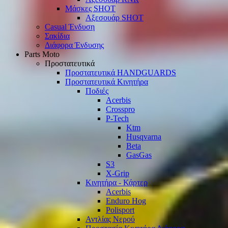
Μάσκες SHOT
Αξεσουάρ SHOT
Casual Ένδυση
Σακίδια
Διάφορα Ένδυσης
Parts Moto
Προστατευτικά
Προστατευτικά HANDGUARDS
Προστατευτικά Κινητήρα
Ποδιές
Acerbis
Crosspro
P-Tech
Ktm
Husqvarna
Beta
GasGas
S3
X-Grip
Κινητήρα - Κάρτερ
Acerbis
Enduro Hog
Polisport
Αντλίας Νερού