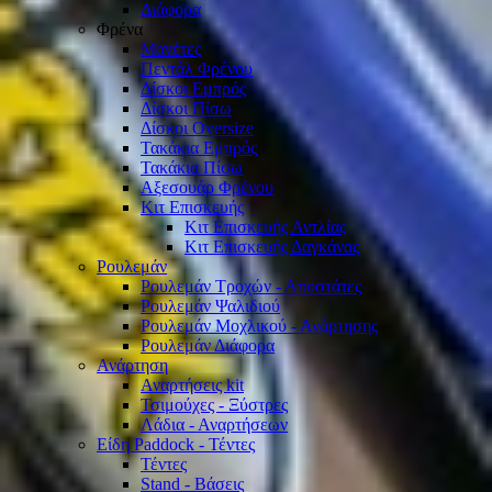
Διάφορα
Φρένα
Μανέτες
Πεντάλ Φρένου
Δίσκοι Εμπρός
Δίσκοι Πίσω
Δίσκοι Oversize
Τακάκια Εμπρός
Τακάκια Πίσω
Αξεσουάρ Φρένου
Κιτ Επισκευής
Κιτ Επισκευής Αντλίας
Κιτ Επισκευής Δαγκάνας
Ρουλεμάν
Ρουλεμάν Τροχών - Αποστάτες
Ρουλεμάν Ψαλιδιού
Ρουλεμάν Μοχλικού - Ανάρτησης
Ρουλεμάν Διάφορα
Ανάρτηση
Αναρτήσεις kit
Τσιμούχες - Ξύστρες
Λάδια - Αναρτήσεων
Είδη Paddock - Τέντες
Τέντες
Stand - Βάσεις