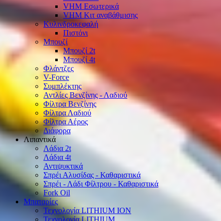
VHM Εσωτερικά
VHM Κιτ αναβάθμισης
Κυλινδροκεφαλή
Πιστόνι
Μπουζί
Μπουζί 2t
Μπουζί 4t
Φλάντζες
V-Force
Συμπλέκτης
Αντλίες Βενζίνης - Λαδιού
Φίλτρα Βενζίνης
Φίλτρα Λαδιού
Φίλτρα Αέρος
Διάφορα
Λιπαντικά
Λάδια 2t
Λάδια 4t
Αντιψυκτικά
Σπρέι Αλυσίδας - Καθαριστικά
Σπρέι - Λάδι Φίλτρου - Καθαριστικά
Fork Oil
Μπαταρίες
Τεχνολογία LITHIUM ION
Τεχνολογία LITHIUM