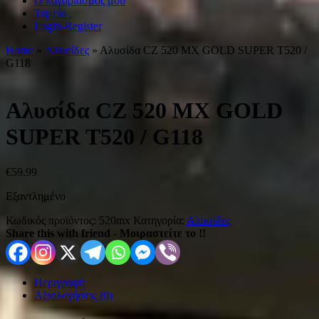
Ο λογαριασμός μου
Ταμείο .
Login-Register
Home
»
Αλυσίδες
» Αλυσίδα CZ 520 MX GOLD SUPER T520 /
G118
Αλυσίδα CZ 520 MX GOLD
SUPER T520 / G118
€
59.99
Εξαντλημένο
Κωδικός προϊόντος:
520mx
Κατηγορία:
Αλυσίδες
Share this with friend - Μοιραστείτε το !!
Περιγραφή
Αξιολογήσεις (0)