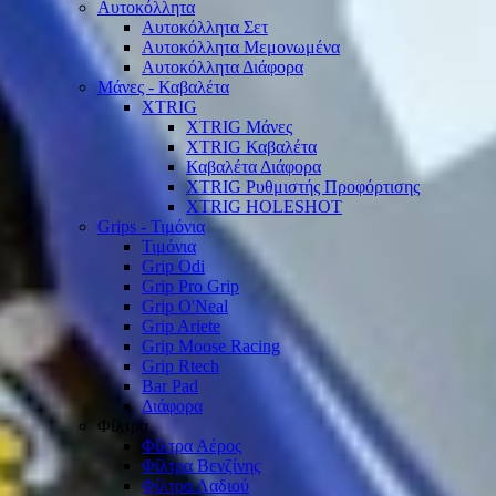
Αυτοκόλλητα
Αυτοκόλλητα Σετ
Αυτοκόλλητα Μεμονωμένα
Αυτοκόλλητα Διάφορα
Μάνες - Καβαλέτα
XTRIG
XTRIG Μάνες
XTRIG Καβαλέτα
Καβαλέτα Διάφορα
XTRIG Ρυθμιστής Προφόρτισης
XTRIG HOLESHOT
Grips - Τιμόνια
Τιμόνια
Grip Odi
Grip Pro Grip
Grip O'Neal
Grip Ariete
Grip Moose Racing
Grip Rtech
Bar Pad
Διάφορα
Φίλτρα
Φίλτρα Αέρος
Φίλτρα Βενζίνης
Φίλτρα Λαδιού