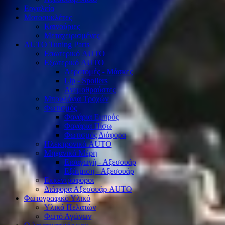
Εργαλεία
Μοτοσυκλέτες
Καινούριες
Μεταχειρισμένες
AUTO Tuning Parts
Εσωτερικό AUTO
Εξωτερικό AUTO
Αεροτομές - Μάσκες
Lip - Spoilers
Ανεμοθραύστες
Μπουλόνια Τροχών
Φωτισμός
Φανάρια Εμπρός
Φανάρια Πίσω
Φωτισμός Διάφορα
Ηλεκτρονικά AUTO
Μηχανικά Μέρη
Εισαγωγή - Αξεσουάρ
Εξάτμιση - Αξεσουάρ
Εκκεντροφόροι
Διάφορα Αξεσουάρ AUTO
Φωτογραφικό Υλικό
Υλικό Πελατών
Φωτό Αγώνων