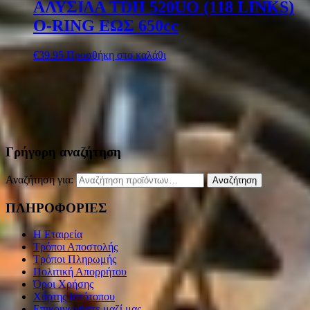
ΑΛΥΣΙΔΑ TDH ​​520UO (118 LINKS)
O-RING ΕΩΣ 650cc
€
39.95
Προσθήκη στο καλάθι
Γρήγορη αναζήτηση
Αναζήτηση για:
Αναζήτηση
ΠΛΗΡΟΦΟΡΙΕΣ
Η Εταιρεία
Τρόποι Αποστολής
Τρόποι Πληρωμής
Πολιτική Απορρήτου
Όροι Χρήσης
Χάρτης Ιστότοπου
Επικοινωνήστε μαζί μας