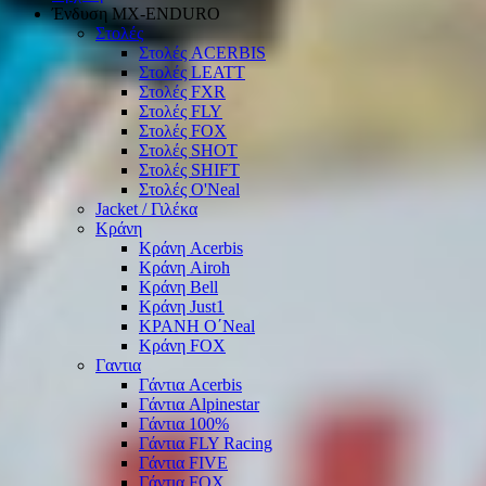
Ένδυση ΜΧ-ΕΝDURO
Στολές
Στολές ACERBIS
Στολές LEATT
Στολές FXR
Στολές FLY
Στολές FOX
Στολές SHOT
Στολές SHIFT
Στολές O'Neal
Jacket / Γιλέκα
Κράνη
Κράνη Acerbis
Κράνη Airoh
Κράνη Bell
Κράνη Just1
ΚΡΑΝΗ O΄Νeal
Κράνη FOX
Γαντια
Γάντια Acerbis
Γάντια Alpinestar
Γάντια 100%
Γάντια FLY Racing
Γάντια FIVE
Γάντια FOX