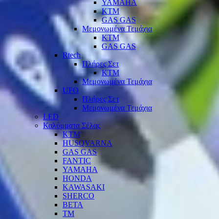
YAMAHA
KTM
GAS GAS
Μεμονωμένα Τεμάχια
KTM
GAS GAS
Rtech
Πλήρες Σετ
KTM
Μεμονωμένα Τεμάχια
UFO
Πλήρες Σετ
Μεμονωμένα Τεμάχια
LED
Καλύμματα Σέλας
KTM
HUSQVARNA
GAS GAS
FANTIC
YAMAHA
HONDA
KAWASAKI
SHERCO
BETA
TM