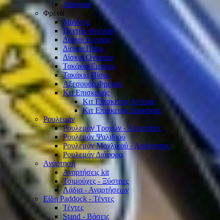
Διάφορα
Φρένα
Μανέτες
Πεντάλ Φρένου
Δίσκοι Εμπρός
Δίσκοι Πίσω
Δίσκοι Oversize
Τακάκια Εμπρός
Τακάκια Πίσω
Αξεσουάρ Φρένου
Κιτ Επισκευής
Κιτ Επισκευής Αντλίας
Κιτ Επισκευής Δαγκάνας
Ρουλεμάν
Ρουλεμάν Τροχών - Αποστάτες
Ρουλεμάν Ψαλιδιού
Ρουλεμάν Μοχλικού - Ανάρτησης
Ρουλεμάν Διάφορα
Ανάρτηση
Αναρτήσεις kit
Τσιμούχες - Ξύστρες
Λάδια - Αναρτήσεων
Είδη Paddock - Τέντες
Τέντες
Stand - Βάσεις