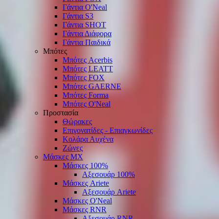
Γάντια O'Νeal
Γάντια S3
Γάντια SHOT
Γάντια Διάφορα
Γάντια Παιδικά
Μπότες
Μπότες Acerbis
Μπότες LEATT
Μπότες FOX
Μπότες GAERNE
Μπότες Forma
Μπότες O'Neal
Προστασία
Θώρακες
Επιγονατίδες - Επιαγκωνίδες
Κολάρα Αυχένα
Ζώνες
Μάσκες ΜΧ
Μάσκες 100%
Αξεσουάρ 100%
Μάσκες Ariete
Αξεσουάρ Ariete
Μάσκες O'Neal
Μάσκες RNR
Αξεσουάρ RNR