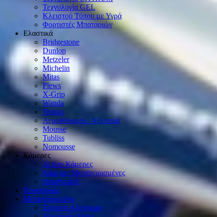
Τεχνολογία GEL
Κλειστού Τύπου με Υγρά
Φορτιστές Μπαταριών
Ελαστικά
Bridgestone
Dunlop
Metzeler
Michelin
Mitas
Plews
X-Grip
Wanda
Shinko
Αεροθάλαμοι - Αξεσουά
Mousse
Tubliss
Nomousse
Κάμερες
Action Κάμερες
Κάμερες Μεταχειρισμένες
Smartwatch
Προσφορές
Μεταχειρισμένα
Ένδυση-Αξεσουάρ
Αξεσουάρ Μοto