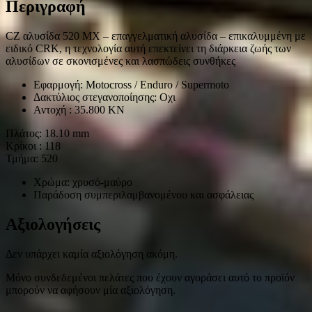
Περιγραφή
CZ αλυσίδα 520 MX – επαγγελματική αλυσίδα – επικαλυμμένη με
ειδικό CRK, η τεχνολογία αυτή επεκτείνει τη διάρκεια ζωής των
αλυσίδων σε σκονισμένες και λασπώδεις συνθήκες
Εφαρμογή: Motocross / Enduro / Supermoto
Δακτύλιος στεγανοποίησης: Οχι
Αντοχή : 35.800 KN
Πλάτος: 18.10 mm
Κρίκοι : 118
Τμήμα: 520
Χρώμα: χρυσό-μαύρο
Παράδοση συμπεριλαμβανομένου και ασφάλειας
Αξιολογήσεις
Δεν υπάρχει καμία αξιολόγηση ακόμη.
Μόνο συνδεδεμένοι πελάτες που έχουν αγοράσει αυτό το προϊόν
μπορούν να αφήσουν μία αξιολόγηση.