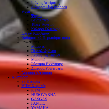
Ιμάντες Δεσίματος
Διάφορα Είδη Paddock
Ψύξη
Ψυγεία
Βεντιλατέρ
Τάπες Ψυγείου
Κολάρα Σιλικόνης
Δοχεία Καυσίμου
Καθαριστικά-Περιποίηση moto
PowerParts
Μανέτες
Πεντάλ Φρένου
Λεβιές Ταχυτήτων
Μαρσπιέ
Σύστημα Εκκίνησης
Διάφορα Powerparts
Διάφορα Αξεσουάρ
Κινητήρας
S3 Κεφαλές
VHM Κεφαλές
KTM
HUSQVARNA
GASGAS
FANTIC
YAMAHA