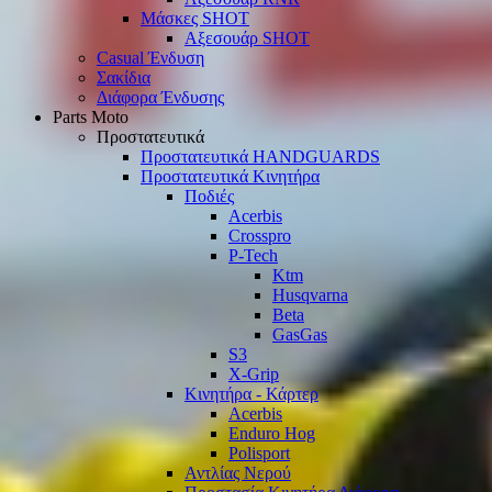
Μάσκες SHOT
Αξεσουάρ SHOT
Casual Ένδυση
Σακίδια
Διάφορα Ένδυσης
Parts Moto
Προστατευτικά
Προστατευτικά HANDGUARDS
Προστατευτικά Κινητήρα
Ποδιές
Acerbis
Crosspro
P-Tech
Ktm
Husqvarna
Beta
GasGas
S3
X-Grip
Κινητήρα - Κάρτερ
Acerbis
Enduro Hog
Polisport
Αντλίας Νερού