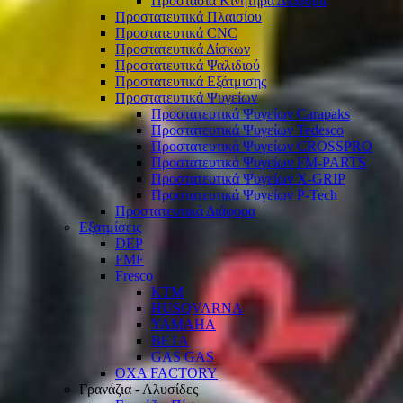
Προστασία Κινητήρα Διάφορα
Προστατευτικά Πλαισίου
Προστατευτικά CNC
Προστατευτικά Δίσκων
Προστατευτικά Ψαλιδιού
Προστατευτικά Εξάτμισης
Προστατευτικά Ψυγείων
Προστατευτικά Ψυγείων Carapaks
Προστατευτικά Ψυγείων Tedesco
Προστατευτικά Ψυγείων CROSSPRO
Προστατευτικά Ψυγείων FM-PARTS
Προστατευτικά Ψυγείων X-GRIP
Προστατευτικά Ψυγείων P-Tech
Προστατευτικά Διάφορα
Εξατμίσεις
DEP
FMF
Fresco
KTM
HUSQVARNA
YAMAHA
BETA
GAS GAS
OXA FACTORY
Γρανάζια - Αλυσίδες