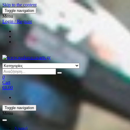
Skip to the content
Toggle navigation
Menu
Login / Register
0
Cart
€0.00
Toggle navigation
Menu
Αρχική