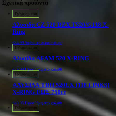
Σχετικά προϊόντα
Γρήγορη ματιά
Αλυσιδα CZ 520 DZX T520/G118 X-
Ring
€
84.99
Διαβάστε περισσότερα
Γρήγορη ματιά
Αλυσίδα AFAM 520 X-RING
€
79.99
Προσθήκη στο καλάθι
Γρήγορη ματιά
ΑΛΥΣΙΔΑ TDH ​​520UX (118 LINKS)
X-RING ΕΩΣ 750cc
€
49.95
Προσθήκη στο καλάθι
Γρήγορη ματιά