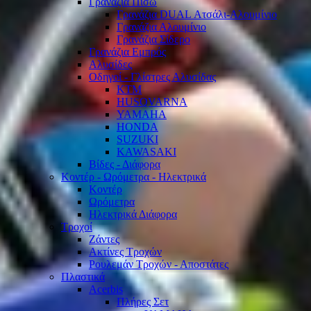
Γρανάζια Πίσω
Γρανάζια DUAL Ατσάλι-Αλουμίνιο
Γρανάζια Αλουμίνιο
Γρανάζια Σίδερο
Γρανάζια Εμπρός
Αλυσίδες
Οδηγοί - Γλίστρες Αλυσίδας
KTM
HUSQVARNA
YAMAHA
HONDA
SUZUKI
KAWASAKI
Βίδες - Διάφορα
Κοντέρ - Ωρόμετρα - Ηλεκτρικά
Κοντέρ
Ωρόμετρα
Ηλεκτρικά Διάφορα
Τροχοί
Ζάντες
Ακτίνες Τροχών
Ρουλεμάν Τροχών - Αποστάτες
Πλαστικά
Acerbis
Πλήρες Σετ