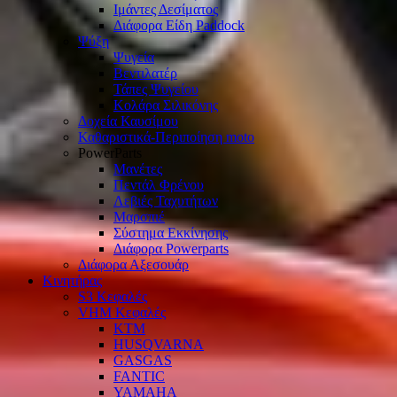
Ιμάντες Δεσίματος
Διάφορα Είδη Paddock
Ψύξη
Ψυγεία
Βεντιλατέρ
Τάπες Ψυγείου
Κολάρα Σιλικόνης
Δοχεία Καυσίμου
Καθαριστικά-Περιποίηση moto
PowerParts
Μανέτες
Πεντάλ Φρένου
Λεβιές Ταχυτήτων
Μαρσπιέ
Σύστημα Εκκίνησης
Διάφορα Powerparts
Διάφορα Αξεσουάρ
Κινητήρας
S3 Κεφαλές
VHM Κεφαλές
KTM
HUSQVARNA
GASGAS
FANTIC
YAMAHA