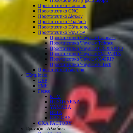
Προστασία Κινητήρα Διάφορα
Προστατευτικά Πλαισίου
Προστατευτικά CNC
Προστατευτικά Δίσκων
Προστατευτικά Ψαλιδιού
Προστατευτικά Εξάτμισης
Προστατευτικά Ψυγείων
Προστατευτικά Ψυγείων Carapaks
Προστατευτικά Ψυγείων Tedesco
Προστατευτικά Ψυγείων CROSSPRO
Προστατευτικά Ψυγείων FM-PARTS
Προστατευτικά Ψυγείων X-GRIP
Προστατευτικά Ψυγείων P-Tech
Προστατευτικά Διάφορα
Εξατμίσεις
DEP
FMF
Fresco
KTM
HUSQVARNA
YAMAHA
BETA
GAS GAS
OXA FACTORY
Γρανάζια - Αλυσίδες