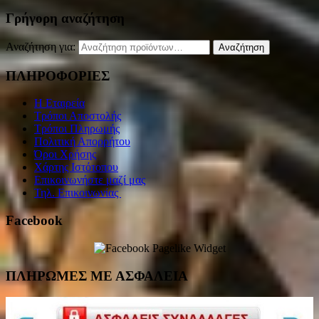
Γρήγορη αναζήτηση
Αναζήτηση για:
Αναζήτηση
ΠΛΗΡΟΦΟΡΙΕΣ
Η Εταιρεία
Τρόποι Αποστολής
Τρόποι Πληρωμής
Πολιτική Απορρήτου
Όροι Χρήσης
Χάρτης Ιστότοπου
Επικοινωνήστε μαζί μας
Τηλ. Επικοινωνίας
Facebook
ΠΛΗΡΩΜΕΣ ΜΕ ΑΣΦΑΛΕΙΑ