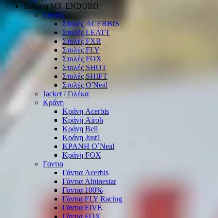
Ένδυση ΜΧ-ΕΝDURO
Στολές
Στολές ACERBIS
Στολές LEATT
Στολές FXR
Στολές FLY
Στολές FOX
Στολές SHOT
Στολές SHIFT
Στολές O'Neal
Jacket / Γιλέκα
Κράνη
Κράνη Acerbis
Κράνη Airoh
Κράνη Bell
Κράνη Just1
ΚΡΑΝΗ O΄Νeal
Κράνη FOX
Γαντια
Γάντια Acerbis
Γάντια Alpinestar
Γάντια 100%
Γάντια FLY Racing
Γάντια FIVE
Γάντια FOX