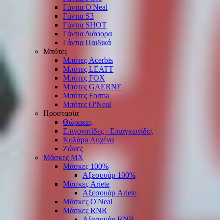
Γάντια O'Νeal
Γάντια S3
Γάντια SHOT
Γάντια Διάφορα
Γάντια Παιδικά
Μπότες
Μπότες Acerbis
Μπότες LEATT
Μπότες FOX
Μπότες GAERNE
Μπότες Forma
Μπότες O'Neal
Προστασία
Θώρακες
Επιγονατίδες - Επιαγκωνίδες
Κολάρα Αυχένα
Ζώνες
Μάσκες ΜΧ
Μάσκες 100%
Αξεσουάρ 100%
Μάσκες Ariete
Αξεσουάρ Ariete
Μάσκες O'Neal
Μάσκες RNR
Αξεσουάρ RNR