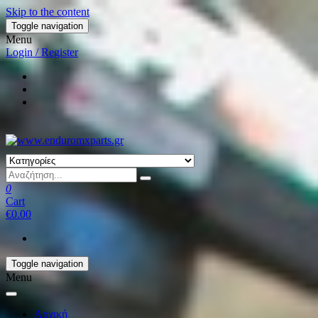
Skip to the content
Toggle navigation
Menu
Login / Register
0
Cart
€0.00
Toggle navigation
Menu
Αρχική