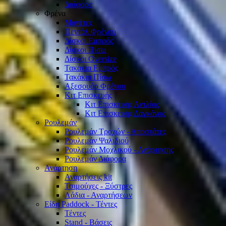
Διάφορα
Φρένα
Μανέτες
Πεντάλ Φρένου
Δίσκοι Εμπρός
Δίσκοι Πίσω
Δίσκοι Oversize
Τακάκια Εμπρός
Τακάκια Πίσω
Αξεσουάρ Φρένου
Κιτ Επισκευής
Κιτ Επισκευής Αντλίας
Κιτ Επισκευής Δαγκάνας
Ρουλεμάν
Ρουλεμάν Τροχών - Αποστάτες
Ρουλεμάν Ψαλιδιού
Ρουλεμάν Μοχλικού - Ανάρτησης
Ρουλεμάν Διάφορα
Ανάρτηση
Αναρτήσεις kit
Τσιμούχες - Ξύστρες
Λάδια - Αναρτήσεων
Είδη Paddock - Τέντες
Τέντες
Stand - Βάσεις