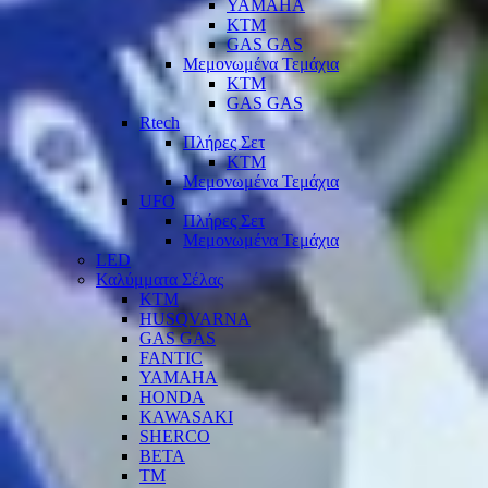
YAMAHA
KTM
GAS GAS
Μεμονωμένα Τεμάχια
KTM
GAS GAS
Rtech
Πλήρες Σετ
KTM
Μεμονωμένα Τεμάχια
UFO
Πλήρες Σετ
Μεμονωμένα Τεμάχια
LED
Καλύμματα Σέλας
KTM
HUSQVARNA
GAS GAS
FANTIC
YAMAHA
HONDA
KAWASAKI
SHERCO
BETA
TM