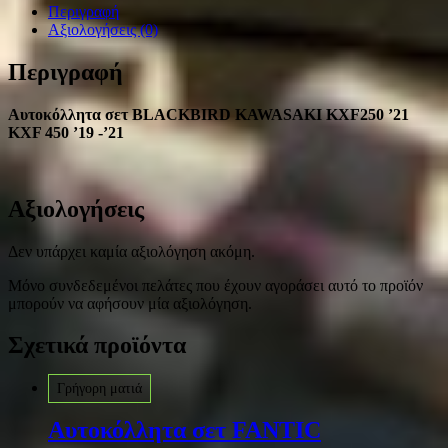
Περιγραφή
Αξιολογήσεις (0)
Περιγραφή
Αυτοκόλλητα σετ BLACKBIRD KAWASAKI KXF250 ’21
KXF 450 ’19 -’21
Αξιολογήσεις
Δεν υπάρχει καμία αξιολόγηση ακόμη.
Μόνο συνδεδεμένοι πελάτες που έχουν αγοράσει αυτό το προϊόν
μπορούν να αφήσουν μία αξιολόγηση.
Σχετικά προϊόντα
Γρήγορη ματιά
Αυτοκόλλητα σετ FANTIC