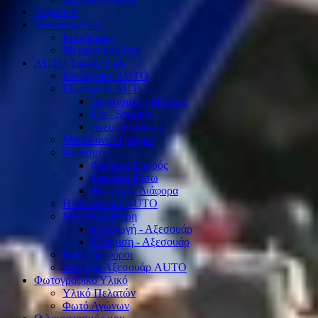
Εργαλεία
Μοτοσυκλέτες
Καινούριες
Μεταχειρισμένες
AUTO Tuning Parts
Εσωτερικό AUTO
Εξωτερικό AUTO
Αεροτομές - Μάσκες
Lip - Spoilers
Ανεμοθραύστες
Μπουλόνια Τροχών
Φωτισμός
Φανάρια Εμπρός
Φανάρια Πίσω
Φωτισμός Διάφορα
Ηλεκτρονικά AUTO
Μηχανικά Μέρη
Εισαγωγή - Αξεσουάρ
Εξάτμιση - Αξεσουάρ
Εκκεντροφόροι
Διάφορα Αξεσουάρ AUTO
Φωτογραφικό Υλικό
Υλικό Πελατών
Φωτό Αγώνων