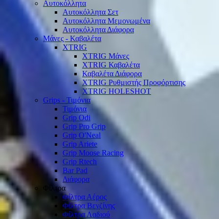
Αυτοκόλλητα
Αυτοκόλλητα Σετ
Αυτοκόλλητα Μεμονωμένα
Αυτοκόλλητα Διάφορα
Μάνες - Καβαλέτα
XTRIG
XTRIG Μάνες
XTRIG Καβαλέτα
Καβαλέτα Διάφορα
XTRIG Ρυθμιστής Προφόρτισης
XTRIG HOLESHOT
Grips - Τιμόνια
Τιμόνια
Grip Odi
Grip Pro Grip
Grip O'Neal
Grip Ariete
Grip Moose Racing
Grip Rtech
Bar Pad
Διάφορα
Φίλτρα
Φίλτρα Αέρος
Φίλτρα Βενζίνης
Φίλτρα Λαδιού