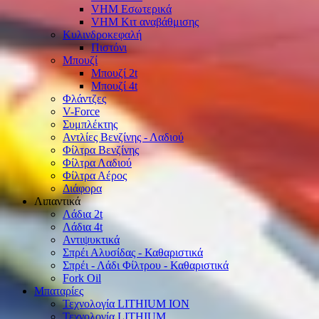
VHM Εσωτερικά
VHM Κιτ αναβάθμισης
Κυλινδροκεφαλή
Πιστόνι
Μπουζί
Μπουζί 2t
Μπουζί 4t
Φλάντζες
V-Force
Συμπλέκτης
Αντλίες Βενζίνης - Λαδιού
Φίλτρα Βενζίνης
Φίλτρα Λαδιού
Φίλτρα Αέρος
Διάφορα
Λιπαντικά
Λάδια 2t
Λάδια 4t
Αντιψυκτικά
Σπρέι Αλυσίδας - Καθαριστικά
Σπρέι - Λάδι Φίλτρου - Καθαριστικά
Fork Oil
Μπαταρίες
Τεχνολογία LITHIUM ION
Τεχνολογία LITHIUM