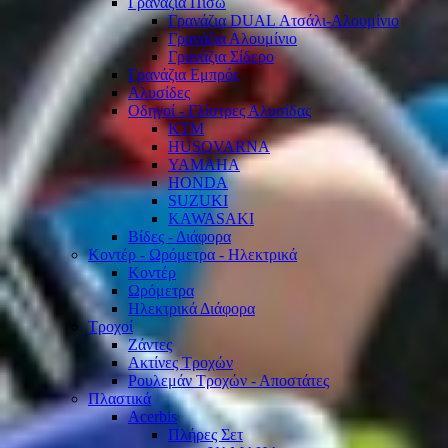
Γρανάζια Πίσω
Γρανάζια DUAL Ατσάλι-Αλουμίνιο
Γρανάζια Αλουμίνιο
Γρανάζια Σίδερο
Γρανάζια Εμπρός
Αλυσίδες
Οδηγοί - Γλίστρες Αλυσίδας
KTM
HUSQVARNA
YAMAHA
HONDA
SUZUKI
KAWASAKI
Βίδες - Διάφορα
Κοντέρ - Ωρόμετρα - Ηλεκτρικά
Κοντέρ
Ωρόμετρα
Ηλεκτρικά Διάφορα
Τροχοί
Ζάντες
Ακτίνες Τροχών
Ρουλεμάν Τροχών - Αποστάτες
Πλαστικά
Acerbis
Πλήρες Σετ