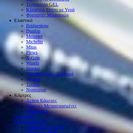
Τεχνολογία GEL
Κλειστού Τύπου με Υγρά
Φορτιστές Μπαταριών
Ελαστικά
Bridgestone
Dunlop
Metzeler
Michelin
Mitas
Plews
X-Grip
Wanda
Shinko
Αεροθάλαμοι - Αξεσουά
Mousse
Tubliss
Nomousse
Κάμερες
Action Κάμερες
Κάμερες Μεταχειρισμένες
Smartwatch
Προσφορές
Μεταχειρισμένα
Ένδυση-Αξεσουάρ
Αξεσουάρ Μοto