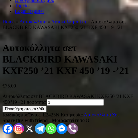
Ο λογαριασμός μου
Ταμείο .
Login-Register
Home
»
Αυτοκόλλητα
»
Αυτοκόλλητα Σετ
» Αυτοκόλλητα σετ
BLACKBIRD KAWASAKI KXF250 ’21 KXF 450 ’19 -’21
Αυτοκόλλητα σετ
BLACKBIRD KAWASAKI
KXF250 ’21 KXF 450 ’19 -’21
€
75.00
Αυτοκόλλητα σετ BLACKBIRD KAWASAKI KXF250 '21 KXF
450 '19 -'21 ποσότητα
Προσθήκη στο καλάθι
Κωδικός προϊόντος:
E2425N
Κατηγορία:
Αυτοκόλλητα Σετ
Share this with friend - Μοιραστείτε το !!