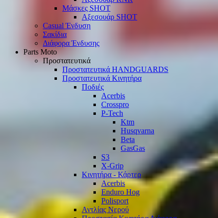
Μάσκες SHOT
Αξεσουάρ SHOT
Casual Ένδυση
Σακίδια
Διάφορα Ένδυσης
Parts Moto
Προστατευτικά
Προστατευτικά HANDGUARDS
Προστατευτικά Κινητήρα
Ποδιές
Acerbis
Crosspro
P-Tech
Ktm
Husqvarna
Beta
GasGas
S3
X-Grip
Κινητήρα - Κάρτερ
Acerbis
Enduro Hog
Polisport
Αντλίας Νερού