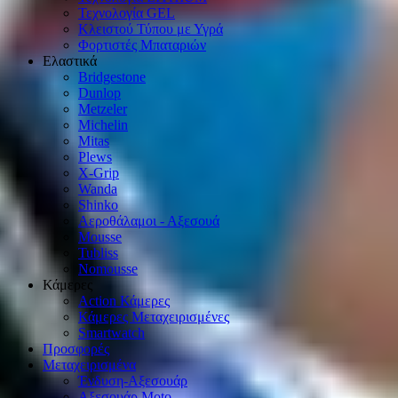
Τεχνολογία GEL
Κλειστού Τύπου με Υγρά
Φορτιστές Μπαταριών
Ελαστικά
Bridgestone
Dunlop
Metzeler
Michelin
Mitas
Plews
X-Grip
Wanda
Shinko
Αεροθάλαμοι - Αξεσουά
Mousse
Tubliss
Nomousse
Κάμερες
Action Κάμερες
Κάμερες Μεταχειρισμένες
Smartwatch
Προσφορές
Μεταχειρισμένα
Ένδυση-Αξεσουάρ
Αξεσουάρ Μοto