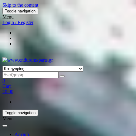
Skip to the content
Toggle navigation
Menu
Login / Register
0
Cart
€0.00
Toggle navigation
Menu
Αρχική