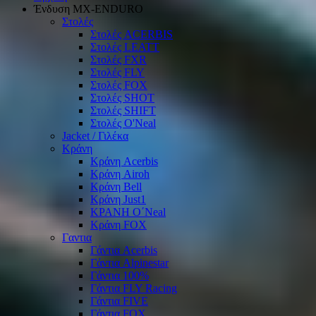
Ένδυση ΜΧ-ΕΝDURO
Στολές
Στολές ACERBIS
Στολές LEATT
Στολές FXR
Στολές FLY
Στολές FOX
Στολές SHOT
Στολές SHIFT
Στολές O'Neal
Jacket / Γιλέκα
Κράνη
Κράνη Acerbis
Κράνη Airoh
Κράνη Bell
Κράνη Just1
ΚΡΑΝΗ O΄Νeal
Κράνη FOX
Γαντια
Γάντια Acerbis
Γάντια Alpinestar
Γάντια 100%
Γάντια FLY Racing
Γάντια FIVE
Γάντια FOX