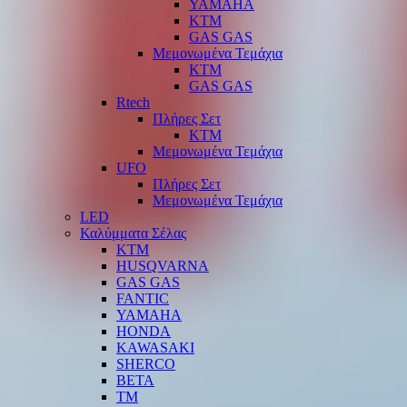
YAMAHA
KTM
GAS GAS
Μεμονωμένα Τεμάχια
KTM
GAS GAS
Rtech
Πλήρες Σετ
KTM
Μεμονωμένα Τεμάχια
UFO
Πλήρες Σετ
Μεμονωμένα Τεμάχια
LED
Καλύμματα Σέλας
KTM
HUSQVARNA
GAS GAS
FANTIC
YAMAHA
HONDA
KAWASAKI
SHERCO
BETA
TM