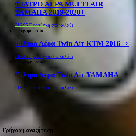
ΦΙΛΤΡΟ ΑΕΡΑ MULTI AIR
YAMAHA 2019-2020+
€
16.95
Προσθήκη στο καλάθι
Γρήγορη ματιά
Φίλτρο Αέρα Twin Air KTM 2016 ->
€
19.95
Προσθήκη στο καλάθι
Γρήγορη ματιά
Φίλτρο Αέρα Twin Air ΥΑΜΑΗΑ
€
18.95
Προσθήκη στο καλάθι
Γρήγορη αναζήτηση