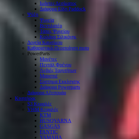
Ιμάντες Δεσίματος
Διάφορα Είδη Paddock
Ψύξη
Ψυγεία
Βεντιλατέρ
Τάπες Ψυγείου
Κολάρα Σιλικόνης
Δοχεία Καυσίμου
Καθαριστικά-Περιποίηση moto
PowerParts
Μανέτες
Πεντάλ Φρένου
Λεβιές Ταχυτήτων
Μαρσπιέ
Σύστημα Εκκίνησης
Διάφορα Powerparts
Διάφορα Αξεσουάρ
Κινητήρας
S3 Κεφαλές
VHM Κεφαλές
KTM
HUSQVARNA
GASGAS
FANTIC
YAMAHA