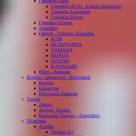
Γρανάζια Πίσω
Γρανάζια DUAL Ατσάλι-Αλουμίνιο
Γρανάζια Αλουμίνιο
Γρανάζια Σίδερο
Γρανάζια Εμπρός
Αλυσίδες
Οδηγοί - Γλίστρες Αλυσίδας
KTM
HUSQVARNA
YAMAHA
HONDA
SUZUKI
KAWASAKI
Βίδες - Διάφορα
Κοντέρ - Ωρόμετρα - Ηλεκτρικά
Κοντέρ
Ωρόμετρα
Ηλεκτρικά Διάφορα
Τροχοί
Ζάντες
Ακτίνες Τροχών
Ρουλεμάν Τροχών - Αποστάτες
Πλαστικά
Acerbis
Πλήρες Σετ