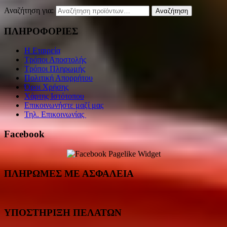
Αναζήτηση για:
Αναζήτηση
ΠΛΗΡΟΦΟΡΙΕΣ
Η Εταιρεία
Τρόποι Αποστολής
Τρόποι Πληρωμής
Πολιτική Απορρήτου
Όροι Χρήσης
Χάρτης Ιστότοπου
Επικοινωνήστε μαζί μας
Τηλ. Επικοινωνίας
Facebook
ΠΛΗΡΩΜΕΣ ΜΕ ΑΣΦΑΛΕΙΑ
ΥΠΟΣΤΗΡΙΞΗ ΠΕΛΑΤΩΝ