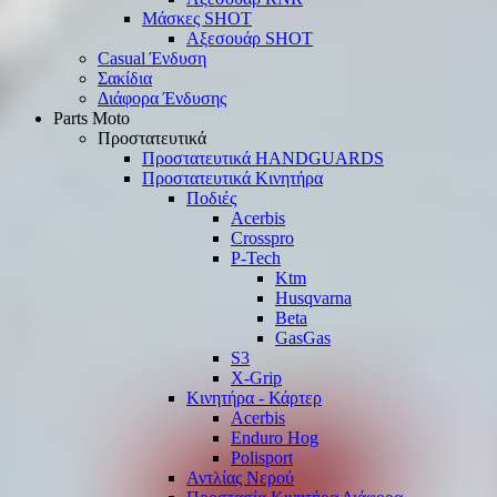
Μάσκες SHOT
Αξεσουάρ SHOT
Casual Ένδυση
Σακίδια
Διάφορα Ένδυσης
Parts Moto
Προστατευτικά
Προστατευτικά HANDGUARDS
Προστατευτικά Κινητήρα
Ποδιές
Acerbis
Crosspro
P-Tech
Ktm
Husqvarna
Beta
GasGas
S3
X-Grip
Κινητήρα - Κάρτερ
Acerbis
Enduro Hog
Polisport
Αντλίας Νερού