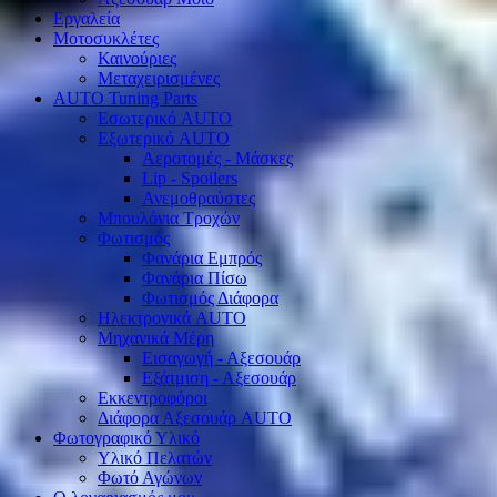
Εργαλεία
Μοτοσυκλέτες
Καινούριες
Μεταχειρισμένες
AUTO Tuning Parts
Εσωτερικό AUTO
Εξωτερικό AUTO
Αεροτομές - Μάσκες
Lip - Spoilers
Ανεμοθραύστες
Μπουλόνια Τροχών
Φωτισμός
Φανάρια Εμπρός
Φανάρια Πίσω
Φωτισμός Διάφορα
Ηλεκτρονικά AUTO
Μηχανικά Μέρη
Εισαγωγή - Αξεσουάρ
Εξάτμιση - Αξεσουάρ
Εκκεντροφόροι
Διάφορα Αξεσουάρ AUTO
Φωτογραφικό Υλικό
Υλικό Πελατών
Φωτό Αγώνων