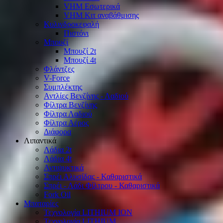
VHM Εσωτερικά
VHM Κιτ αναβάθμισης
Κυλινδροκεφαλή
Πιστόνι
Μπουζί
Μπουζί 2t
Μπουζί 4t
Φλάντζες
V-Force
Συμπλέκτης
Αντλίες Βενζίνης - Λαδιού
Φίλτρα Βενζίνης
Φίλτρα Λαδιού
Φίλτρα Αέρος
Διάφορα
Λιπαντικά
Λάδια 2t
Λάδια 4t
Αντιψυκτικά
Σπρέι Αλυσίδας - Καθαριστικά
Σπρέι - Λάδι Φίλτρου - Καθαριστικά
Fork Oil
Μπαταρίες
Τεχνολογία LITHIUM ION
Τεχνολογία LITHIUM