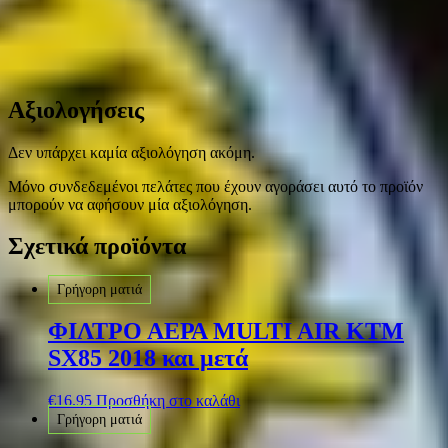
Αξιολογήσεις
Δεν υπάρχει καμία αξιολόγηση ακόμη.
Μόνο συνδεδεμένοι πελάτες που έχουν αγοράσει αυτό το προϊόν
μπορούν να αφήσουν μία αξιολόγηση.
Σχετικά προϊόντα
Γρήγορη ματιά
ΦΙΛΤΡΟ ΑΕΡΑ MULTI AIR KTM
SX85 2018 και μετά
€
16.95
Προσθήκη στο καλάθι
Γρήγορη ματιά