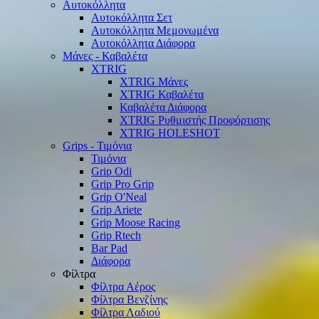
Αυτοκόλλητα
Αυτοκόλλητα Σετ
Αυτοκόλλητα Μεμονωμένα
Αυτοκόλλητα Διάφορα
Μάνες - Καβαλέτα
XTRIG
XTRIG Μάνες
XTRIG Καβαλέτα
Καβαλέτα Διάφορα
XTRIG Ρυθμιστής Προφόρτισης
XTRIG HOLESHOT
Grips - Τιμόνια
Τιμόνια
Grip Odi
Grip Pro Grip
Grip O'Neal
Grip Ariete
Grip Moose Racing
Grip Rtech
Bar Pad
Διάφορα
Φίλτρα
Φίλτρα Αέρος
Φίλτρα Βενζίνης
Φίλτρα Λαδιού