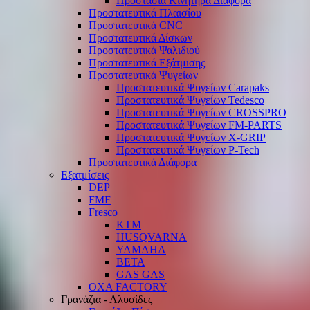
Προστασία Κινητήρα Διάφορα
Προστατευτικά Πλαισίου
Προστατευτικά CNC
Προστατευτικά Δίσκων
Προστατευτικά Ψαλιδιού
Προστατευτικά Εξάτμισης
Προστατευτικά Ψυγείων
Προστατευτικά Ψυγείων Carapaks
Προστατευτικά Ψυγείων Tedesco
Προστατευτικά Ψυγείων CROSSPRO
Προστατευτικά Ψυγείων FM-PARTS
Προστατευτικά Ψυγείων X-GRIP
Προστατευτικά Ψυγείων P-Tech
Προστατευτικά Διάφορα
Εξατμίσεις
DEP
FMF
Fresco
KTM
HUSQVARNA
YAMAHA
BETA
GAS GAS
OXA FACTORY
Γρανάζια - Αλυσίδες