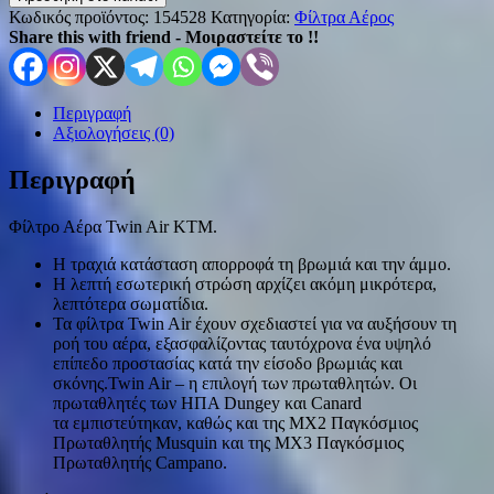
Κωδικός προϊόντος:
154528
Κατηγορία:
Φίλτρα Αέρος
Share this with friend - Μοιραστείτε το !!
Περιγραφή
Αξιολογήσεις (0)
Περιγραφή
Φίλτρο Αέρα Twin Air KTM.
Η τραχιά κατάσταση απορροφά τη βρωμιά και την άμμο.
Η λεπτή εσωτερική στρώση αρχίζει ακόμη μικρότερα,
λεπτότερα σωματίδια.
Τα φίλτρα Twin Air έχουν σχεδιαστεί για να αυξήσουν τη
ροή του αέρα, εξασφαλίζοντας ταυτόχρονα ένα υψηλό
επίπεδο προστασίας κατά την είσοδο βρωμιάς και
σκόνης.Twin Air – η επιλογή των πρωταθλητών. Οι
πρωταθλητές των ΗΠΑ Dungey και Canard
τα εμπιστεύτηκαν, καθώς και της MX2 Παγκόσμιος
Πρωταθλητής Musquin και της MX3 Παγκόσμιος
Πρωταθλητής Campano.