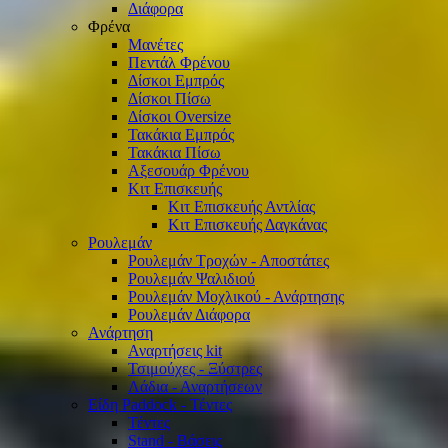
Διάφορα
Φρένα
Μανέτες
Πεντάλ Φρένου
Δίσκοι Εμπρός
Δίσκοι Πίσω
Δίσκοι Oversize
Τακάκια Εμπρός
Τακάκια Πίσω
Αξεσουάρ Φρένου
Κιτ Επισκευής
Κιτ Επισκευής Αντλίας
Κιτ Επισκευής Δαγκάνας
Ρουλεμάν
Ρουλεμάν Τροχών - Αποστάτες
Ρουλεμάν Ψαλιδιού
Ρουλεμάν Μοχλικού - Ανάρτησης
Ρουλεμάν Διάφορα
Ανάρτηση
Αναρτήσεις kit
Τσιμούχες - Ξύστρες
Λάδια - Αναρτήσεων
Είδη Paddock - Τέντες
Τέντες
Stand - Βάσεις