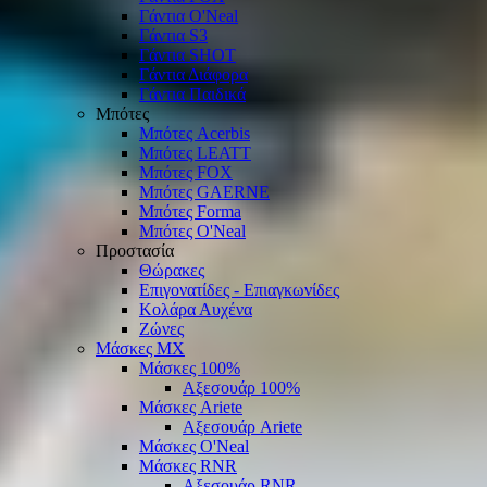
Γάντια O'Νeal
Γάντια S3
Γάντια SHOT
Γάντια Διάφορα
Γάντια Παιδικά
Μπότες
Μπότες Acerbis
Μπότες LEATT
Μπότες FOX
Μπότες GAERNE
Μπότες Forma
Μπότες O'Neal
Προστασία
Θώρακες
Επιγονατίδες - Επιαγκωνίδες
Κολάρα Αυχένα
Ζώνες
Μάσκες ΜΧ
Μάσκες 100%
Αξεσουάρ 100%
Μάσκες Ariete
Αξεσουάρ Ariete
Μάσκες O'Neal
Μάσκες RNR
Αξεσουάρ RNR