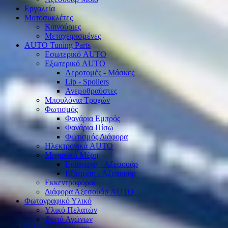
Εργαλεία
Μοτοσυκλέτες
Καινούριες
Μεταχειρισμένες
AUTO Tuning Parts
Εσωτερικό AUTO
Εξωτερικό AUTO
Αεροτομές - Μάσκες
Lip - Spoilers
Ανεμοθραύστες
Μπουλόνια Τροχών
Φωτισμός
Φανάρια Εμπρός
Φανάρια Πίσω
Φωτισμός Διάφορα
Ηλεκτρονικά AUTO
Μηχανικά Μέρη
Εισαγωγή - Αξεσουάρ
Εξάτμιση - Αξεσουάρ
Εκκεντροφόροι
Διάφορα Αξεσουάρ AUTO
Φωτογραφικό Υλικό
Υλικό Πελατών
Φωτό Αγώνων