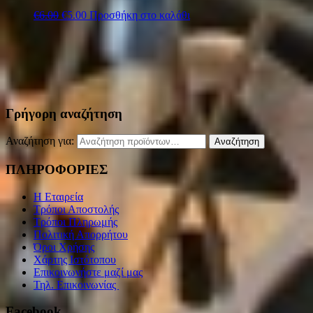
€
6.00
€
5.00
Προσθήκη στο καλάθι
Γρήγορη αναζήτηση
Αναζήτηση για:
Αναζήτηση
ΠΛΗΡΟΦΟΡΙΕΣ
Η Εταιρεία
Τρόποι Αποστολής
Τρόποι Πληρωμής
Πολιτική Απορρήτου
Όροι Χρήσης
Χάρτης Ιστότοπου
Επικοινωνήστε μαζί μας
Τηλ. Επικοινωνίας
Facebook