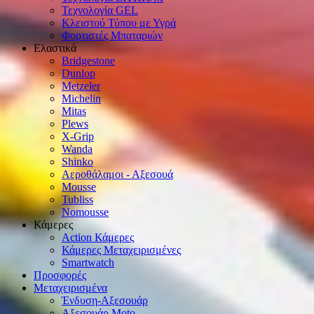
Τεχνολογία GEL
Κλειστού Τύπου με Υγρά
Φορτιστές Μπαταριών
Ελαστικά
Bridgestone
Dunlop
Metzeler
Michelin
Mitas
Plews
X-Grip
Wanda
Shinko
Αεροθάλαμοι - Αξεσουά
Mousse
Tubliss
Nomousse
Κάμερες
Action Κάμερες
Κάμερες Μεταχειρισμένες
Smartwatch
Προσφορές
Μεταχειρισμένα
Ένδυση-Αξεσουάρ
Αξεσουάρ Μοto