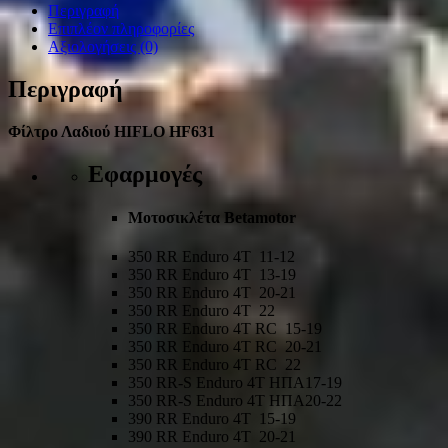
Περιγραφή
Επιπλέον πληροφορίες
Αξιολογήσεις (0)
Περιγραφή
Φίλτρο Λαδιού HIFLO HF631
Εφαρμογές
Μοτοσικλέτα
Betamotor
350 RR Enduro 4T
11-12
350 RR Enduro 4T
13-19
350 RR Enduro 4T
20-21
350 RR Enduro 4T
22
350 RR Enduro 4T RC
15-19
350 RR Enduro 4T RC
20-21
350 RR Enduro 4T RC
22
350 RR-S Enduro 4T
ΗΠΑ
17-19
350 RR-S Enduro 4T
ΗΠΑ
20-22
390 RR Enduro 4T
15-19
390 RR Enduro 4T
20-21