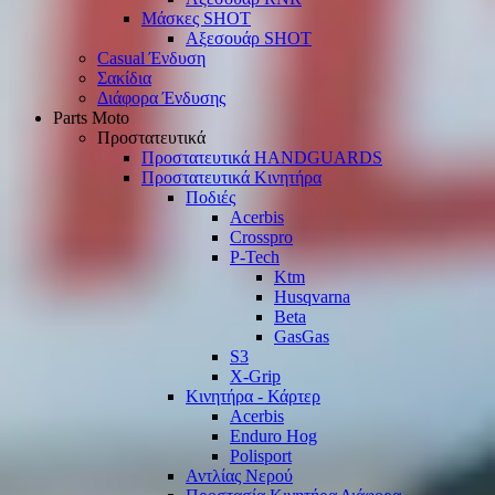
Μάσκες SHOT
Αξεσουάρ SHOT
Casual Ένδυση
Σακίδια
Διάφορα Ένδυσης
Parts Moto
Προστατευτικά
Προστατευτικά HANDGUARDS
Προστατευτικά Κινητήρα
Ποδιές
Acerbis
Crosspro
P-Tech
Ktm
Husqvarna
Beta
GasGas
S3
X-Grip
Κινητήρα - Κάρτερ
Acerbis
Enduro Hog
Polisport
Αντλίας Νερού