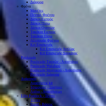
Διάφορα
Φρένα
Μανέτες
Πεντάλ Φρένου
Δίσκοι Εμπρός
Δίσκοι Πίσω
Δίσκοι Oversize
Τακάκια Εμπρός
Τακάκια Πίσω
Αξεσουάρ Φρένου
Κιτ Επισκευής
Κιτ Επισκευής Αντλίας
Κιτ Επισκευής Δαγκάνας
Ρουλεμάν
Ρουλεμάν Τροχών - Αποστάτες
Ρουλεμάν Ψαλιδιού
Ρουλεμάν Μοχλικού - Ανάρτησης
Ρουλεμάν Διάφορα
Ανάρτηση
Αναρτήσεις kit
Τσιμούχες - Ξύστρες
Λάδια - Αναρτήσεων
Είδη Paddock - Τέντες
Τέντες
Stand - Βάσεις