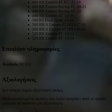
480 RR Enduro 4T RC
15-19
480 RR Enduro Racing 4T
20-21
480 RR Enduro Racing 4T
22
498 RR Enduro 4T
12-16
500 RS Dual Sport
15-16
500 RR-S Enduro 4T
ΗΠΑ
17-19
500 RR-S Enduro 4T
ΗΠΑ
20-22
520 RR Enduro 4T
10-12
520 RR Enduro 4T
13-14
Επιπλέον πληροφορίες
Κωδικός
HF 652
Αξιολογήσεις
Δεν υπάρχει καμία αξιολόγηση ακόμη.
Μόνο συνδεδεμένοι πελάτες που έχουν αγοράσει αυτό το προϊόν
μπορούν να αφήσουν μία αξιολόγηση.