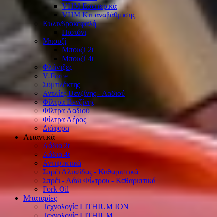
VHM Εσωτερικά
VHM Κιτ αναβάθμισης
Κυλινδροκεφαλή
Πιστόνι
Μπουζί
Μπουζί 2t
Μπουζί 4t
Φλάντζες
V-Force
Συμπλέκτης
Αντλίες Βενζίνης - Λαδιού
Φίλτρα Βενζίνης
Φίλτρα Λαδιού
Φίλτρα Αέρος
Διάφορα
Λιπαντικά
Λάδια 2t
Λάδια 4t
Αντιψυκτικά
Σπρέι Αλυσίδας - Καθαριστικά
Σπρέι - Λάδι Φίλτρου - Καθαριστικά
Fork Oil
Μπαταρίες
Τεχνολογία LITHIUM ION
Τεχνολογία LITHIUM