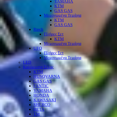
YAMAHA
KTM
GAS GAS
Μεμονωμένα Τεμάχια
KTM
GAS GAS
Rtech
Πλήρες Σετ
KTM
Μεμονωμένα Τεμάχια
UFO
Πλήρες Σετ
Μεμονωμένα Τεμάχια
LED
Καλύμματα Σέλας
KTM
HUSQVARNA
GAS GAS
FANTIC
YAMAHA
HONDA
KAWASAKI
SHERCO
BETA
TM