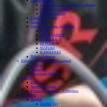
Γρανάζια Πίσω
Γρανάζια DUAL Ατσάλι-Αλουμίνιο
Γρανάζια Αλουμίνιο
Γρανάζια Σίδερο
Γρανάζια Εμπρός
Αλυσίδες
Οδηγοί - Γλίστρες Αλυσίδας
KTM
HUSQVARNA
YAMAHA
HONDA
SUZUKI
KAWASAKI
Βίδες - Διάφορα
Κοντέρ - Ωρόμετρα - Ηλεκτρικά
Κοντέρ
Ωρόμετρα
Ηλεκτρικά Διάφορα
Τροχοί
Ζάντες
Ακτίνες Τροχών
Ρουλεμάν Τροχών - Αποστάτες
Πλαστικά
Acerbis
Πλήρες Σετ