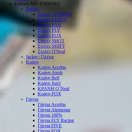
Ένδυση ΜΧ-ΕΝDURO
Στολές
Στολές ACERBIS
Στολές LEATT
Στολές FXR
Στολές FLY
Στολές FOX
Στολές SHOT
Στολές SHIFT
Στολές O'Neal
Jacket / Γιλέκα
Κράνη
Κράνη Acerbis
Κράνη Airoh
Κράνη Bell
Κράνη Just1
ΚΡΑΝΗ O΄Νeal
Κράνη FOX
Γαντια
Γάντια Acerbis
Γάντια Alpinestar
Γάντια 100%
Γάντια FLY Racing
Γάντια FIVE
Γάντια FOX