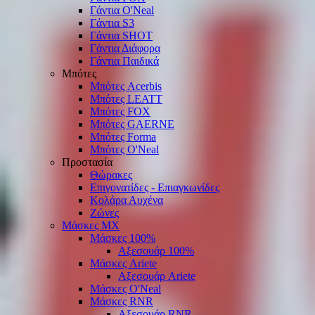
Γάντια O'Νeal
Γάντια S3
Γάντια SHOT
Γάντια Διάφορα
Γάντια Παιδικά
Μπότες
Μπότες Acerbis
Μπότες LEATT
Μπότες FOX
Μπότες GAERNE
Μπότες Forma
Μπότες O'Neal
Προστασία
Θώρακες
Επιγονατίδες - Επιαγκωνίδες
Κολάρα Αυχένα
Ζώνες
Μάσκες ΜΧ
Μάσκες 100%
Αξεσουάρ 100%
Μάσκες Ariete
Αξεσουάρ Ariete
Μάσκες O'Neal
Μάσκες RNR
Αξεσουάρ RNR