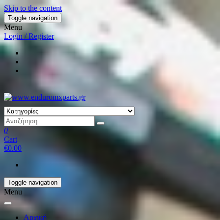
Skip to the content
Toggle navigation
Menu
Login / Register
0
Cart
€0.00
Toggle navigation
Menu
Αρχική