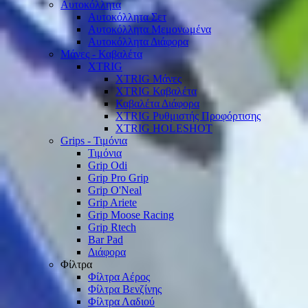
Αυτοκόλλητα
Αυτοκόλλητα Σετ
Αυτοκόλλητα Μεμονωμένα
Αυτοκόλλητα Διάφορα
Μάνες - Καβαλέτα
XTRIG
XTRIG Μάνες
XTRIG Καβαλέτα
Καβαλέτα Διάφορα
XTRIG Ρυθμιστής Προφόρτισης
XTRIG HOLESHOT
Grips - Τιμόνια
Τιμόνια
Grip Odi
Grip Pro Grip
Grip O'Neal
Grip Ariete
Grip Moose Racing
Grip Rtech
Bar Pad
Διάφορα
Φίλτρα
Φίλτρα Αέρος
Φίλτρα Βενζίνης
Φίλτρα Λαδιού