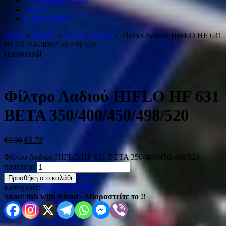
Ο λογαριασμός μου
Ταμείο .
Login-Register
Home
»
Φίλτρα
»
Φίλτρα Λαδιού
» Φίλτρο Λαδιού HIFLO HF 631
BETA 350/400/450/498/520
Προσφορά!
Φίλτρο Λαδιού HIFLO HF 631
BETA 350/400/450/498/520
€
8.00
€
6.70
Φίλτρο Λαδιού HIFLO HF 631 BETA 350/400/450/498/520
ποσότητα
Προσθήκη στο καλάθι
Κατηγορία:
Φίλτρα Λαδιού
Share this with friend - Μοιραστείτε το !!