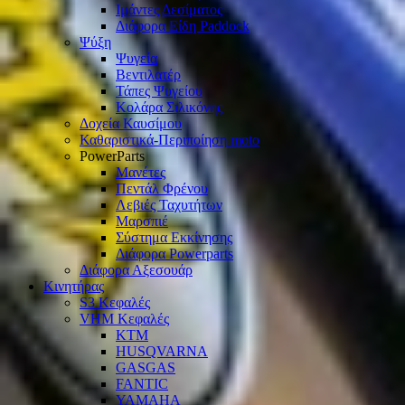
Ιμάντες Δεσίματος
Διάφορα Είδη Paddock
Ψύξη
Ψυγεία
Βεντιλατέρ
Τάπες Ψυγείου
Κολάρα Σιλικόνης
Δοχεία Καυσίμου
Καθαριστικά-Περιποίηση moto
PowerParts
Μανέτες
Πεντάλ Φρένου
Λεβιές Ταχυτήτων
Μαρσπιέ
Σύστημα Εκκίνησης
Διάφορα Powerparts
Διάφορα Αξεσουάρ
Κινητήρας
S3 Κεφαλές
VHM Κεφαλές
KTM
HUSQVARNA
GASGAS
FANTIC
YAMAHA