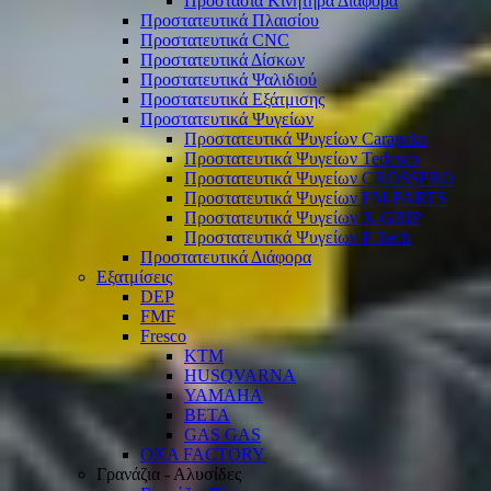
Προστασία Κινητήρα Διάφορα
Προστατευτικά Πλαισίου
Προστατευτικά CNC
Προστατευτικά Δίσκων
Προστατευτικά Ψαλιδιού
Προστατευτικά Εξάτμισης
Προστατευτικά Ψυγείων
Προστατευτικά Ψυγείων Carapaks
Προστατευτικά Ψυγείων Tedesco
Προστατευτικά Ψυγείων CROSSPRO
Προστατευτικά Ψυγείων FM-PARTS
Προστατευτικά Ψυγείων X-GRIP
Προστατευτικά Ψυγείων P-Tech
Προστατευτικά Διάφορα
Εξατμίσεις
DEP
FMF
Fresco
KTM
HUSQVARNA
YAMAHA
BETA
GAS GAS
OXA FACTORY
Γρανάζια - Αλυσίδες