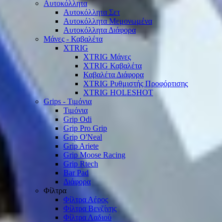
Αυτοκόλλητα
Αυτοκόλλητα Σετ
Αυτοκόλλητα Μεμονωμένα
Αυτοκόλλητα Διάφορα
Μάνες - Καβαλέτα
XTRIG
XTRIG Μάνες
XTRIG Καβαλέτα
Καβαλέτα Διάφορα
XTRIG Ρυθμιστής Προφόρτισης
XTRIG HOLESHOT
Grips - Τιμόνια
Τιμόνια
Grip Odi
Grip Pro Grip
Grip O'Neal
Grip Ariete
Grip Moose Racing
Grip Rtech
Bar Pad
Διάφορα
Φίλτρα
Φίλτρα Αέρος
Φίλτρα Βενζίνης
Φίλτρα Λαδιού