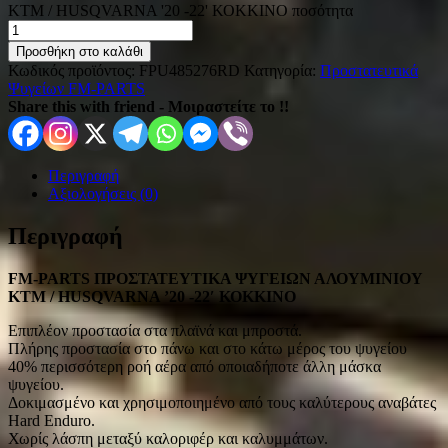
KTM / HUSQVARNA '20 -22' ΚΟΚΚΙΝΟ ποσότητα
Προσθήκη στο καλάθι
Κωδικός προϊόντος:
FPU485276RD
Κατηγορία:
Προστατευτικά
Ψυγείων FM-PARTS
Share this with friend - Μοιραστείτε το !!
Περιγραφή
Αξιολογήσεις (0)
Περιγραφή
FM-PARTS ΠΡΟΣΤΑΤΕΥΤΙΚΑ ΨΥΓΕΙΩΝ ΑΛΟΥΜΙΝΙΟΥ
KTM / HUSQVARNA ’20 -22′ ΚΟΚΚΙΝΟ
Επιπλέον προστασία στα πλαϊνά και μπροστά.
Πλήρης προστασία στο πάνω και στο κάτω μέρος του ψυγείου
40% περισσότερη ροή αέρα από οποιαδήποτε άλλη μάσκα
ψυγείου.
Δοκιμασμένο και χρησιμοποιημένο από τους καλύτερους αναβάτες
Hard Enduro.
Χωρίς λάσπη μεταξύ καλοριφέρ και καλυμμάτων.