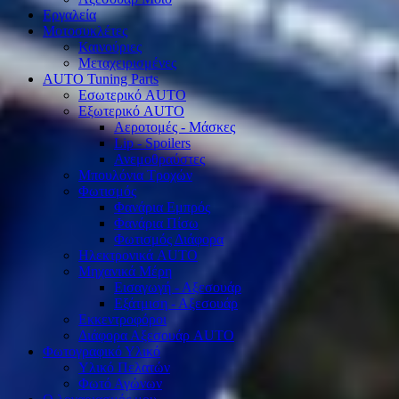
Εργαλεία
Μοτοσυκλέτες
Καινούριες
Μεταχειρισμένες
AUTO Tuning Parts
Εσωτερικό AUTO
Εξωτερικό AUTO
Αεροτομές - Μάσκες
Lip - Spoilers
Ανεμοθραύστες
Μπουλόνια Τροχών
Φωτισμός
Φανάρια Εμπρός
Φανάρια Πίσω
Φωτισμός Διάφορα
Ηλεκτρονικά AUTO
Μηχανικά Μέρη
Εισαγωγή - Αξεσουάρ
Εξάτμιση - Αξεσουάρ
Εκκεντροφόροι
Διάφορα Αξεσουάρ AUTO
Φωτογραφικό Υλικό
Υλικό Πελατών
Φωτό Αγώνων