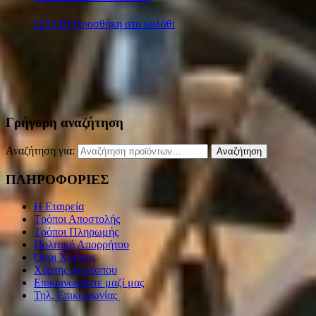
€
213.00
Προσθήκη στο καλάθι
Γρήγορη αναζήτηση
Αναζήτηση για:
Αναζήτηση
ΠΛΗΡΟΦΟΡΙΕΣ
Η Εταιρεία
Τρόποι Αποστολής
Τρόποι Πληρωμής
Πολιτική Απορρήτου
Όροι Χρήσης
Χάρτης Ιστότοπου
Επικοινωνήστε μαζί μας
Τηλ. Επικοινωνίας