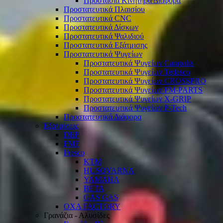
Προστασία Κινητήρα Διάφορα
Προστατευτικά Πλαισίου
Προστατευτικά CNC
Προστατευτικά Δίσκων
Προστατευτικά Ψαλιδιού
Προστατευτικά Εξάτμισης
Προστατευτικά Ψυγείων
Προστατευτικά Ψυγείων Carapaks
Προστατευτικά Ψυγείων Tedesco
Προστατευτικά Ψυγείων CROSSPRO
Προστατευτικά Ψυγείων FM-PARTS
Προστατευτικά Ψυγείων X-GRIP
Προστατευτικά Ψυγείων P-Tech
Προστατευτικά Διάφορα
Εξατμίσεις
DEP
FMF
Fresco
KTM
HUSQVARNA
YAMAHA
BETA
GAS GAS
OXA FACTORY
Γρανάζια - Αλυσίδες