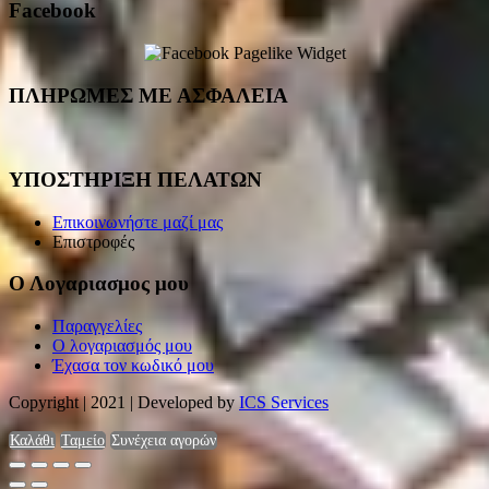
Facebook
ΠΛΗΡΩΜΕΣ ΜΕ ΑΣΦΑΛΕΙΑ
ΥΠΟΣΤΗΡΙΞΗ ΠΕΛΑΤΩΝ
Επικοινωνήστε μαζί μας
Επιστροφές
Ο Λογαριασμος μου
Παραγγελίες
Ο λογαριασμός μου
Έχασα τον κωδικό μου
Copyright | 2021 | Developed by
ICS Services
Καλάθι
Ταμείο
Συνέχεια αγορών