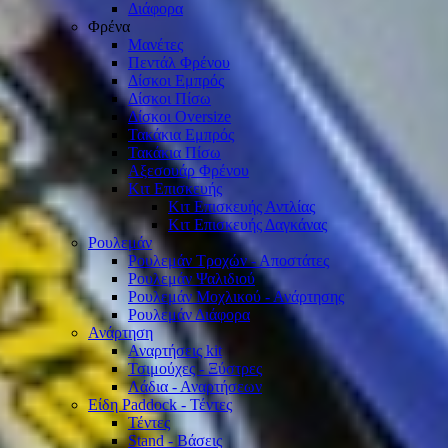
Διάφορα
Φρένα
Μανέτες
Πεντάλ Φρένου
Δίσκοι Εμπρός
Δίσκοι Πίσω
Δίσκοι Oversize
Τακάκια Εμπρός
Τακάκια Πίσω
Αξεσουάρ Φρένου
Κιτ Επισκευής
Κιτ Επισκευής Αντλίας
Κιτ Επισκευής Δαγκάνας
Ρουλεμάν
Ρουλεμάν Τροχών - Αποστάτες
Ρουλεμάν Ψαλιδιού
Ρουλεμάν Μοχλικού - Ανάρτησης
Ρουλεμάν Διάφορα
Ανάρτηση
Αναρτήσεις kit
Τσιμούχες - Ξύστρες
Λάδια - Αναρτήσεων
Είδη Paddock - Τέντες
Τέντες
Stand - Βάσεις