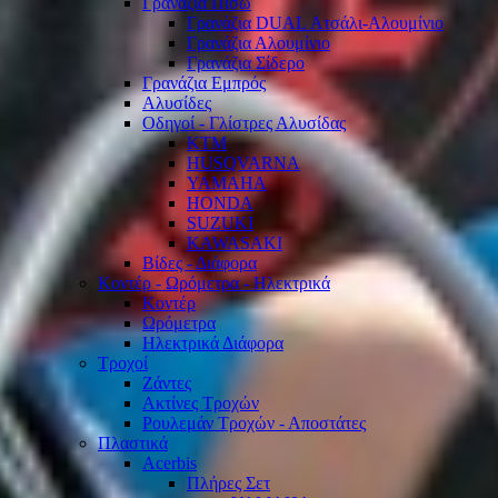
Γρανάζια Πίσω
Γρανάζια DUAL Ατσάλι-Αλουμίνιο
Γρανάζια Αλουμίνιο
Γρανάζια Σίδερο
Γρανάζια Εμπρός
Αλυσίδες
Οδηγοί - Γλίστρες Αλυσίδας
KTM
HUSQVARNA
YAMAHA
HONDA
SUZUKI
KAWASAKI
Βίδες - Διάφορα
Κοντέρ - Ωρόμετρα - Ηλεκτρικά
Κοντέρ
Ωρόμετρα
Ηλεκτρικά Διάφορα
Τροχοί
Ζάντες
Ακτίνες Τροχών
Ρουλεμάν Τροχών - Αποστάτες
Πλαστικά
Acerbis
Πλήρες Σετ