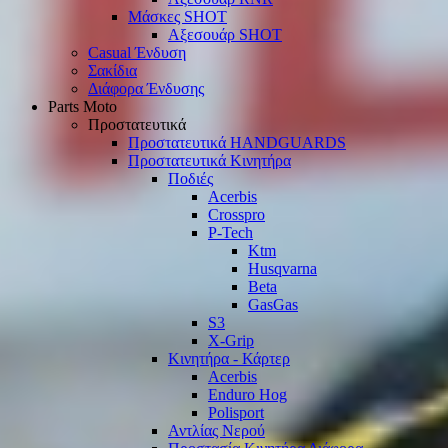
Μάσκες SHOT
Αξεσουάρ SHOT
Casual Ένδυση
Σακίδια
Διάφορα Ένδυσης
Parts Moto
Προστατευτικά
Προστατευτικά HANDGUARDS
Προστατευτικά Κινητήρα
Ποδιές
Acerbis
Crosspro
P-Tech
Ktm
Husqvarna
Beta
GasGas
S3
X-Grip
Κινητήρα - Κάρτερ
Acerbis
Enduro Hog
Polisport
Αντλίας Νερού