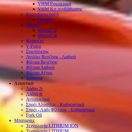
VHM Εσωτερικά
VHM Κιτ αναβάθμισης
Κυλινδροκεφαλή
Πιστόνι
Μπουζί
Μπουζί 2t
Μπουζί 4t
Φλάντζες
V-Force
Συμπλέκτης
Αντλίες Βενζίνης - Λαδιού
Φίλτρα Βενζίνης
Φίλτρα Λαδιού
Φίλτρα Αέρος
Διάφορα
Λιπαντικά
Λάδια 2t
Λάδια 4t
Αντιψυκτικά
Σπρέι Αλυσίδας - Καθαριστικά
Σπρέι - Λάδι Φίλτρου - Καθαριστικά
Fork Oil
Μπαταρίες
Τεχνολογία LITHIUM ION
Τεχνολογία LITHIUM