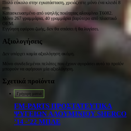
Πολύ εύκολο στην εγκατάσταση, χρειάζεστε μόνο ένα κλειδί 8
mm.
Κατασκευασμένο από υψηλής ποιότητας αλουμίνιο T6082.
Μόνο 267 γραμμάρια, 40 γραμμάρια βαρύτερο από πλαστικό
OEM.
Εγγύηση εφόρου ζωής, δεν θα σπάσει ή θα λυγίσει.
Αξιολογήσεις
Δεν υπάρχει καμία αξιολόγηση ακόμη.
Μόνο συνδεδεμένοι πελάτες που έχουν αγοράσει αυτό το προϊόν
μπορούν να αφήσουν μία αξιολόγηση.
Σχετικά προϊόντα
Γρήγορη ματιά
FM-PARTS ΠΡΟΣΤΑΤΕΥΤΙΚΑ
ΨΥΓΕΙΩΝ ΑΛΟΥΜΙΝΙΟΥ SHERCO
’14 -’22 ΜΠΛΕ