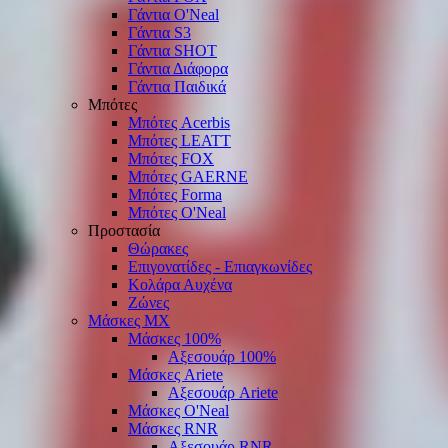
Γάντια O'Νeal
Γάντια S3
Γάντια SHOT
Γάντια Διάφορα
Γάντια Παιδικά
Μπότες
Μπότες Acerbis
Μπότες LEATT
Μπότες FOX
Μπότες GAERNE
Μπότες Forma
Μπότες O'Neal
Προστασία
Θώρακες
Επιγονατίδες - Επιαγκωνίδες
Κολάρα Αυχένα
Ζώνες
Μάσκες ΜΧ
Μάσκες 100%
Αξεσουάρ 100%
Μάσκες Ariete
Αξεσουάρ Ariete
Μάσκες O'Neal
Μάσκες RNR
Αξεσουάρ RNR