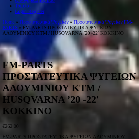
Ο λογαριασμός μου
Ταμείο .
Login-Register
Home
»
Προστατευτικά Ψυγείων
»
Προστατευτικά Ψυγείων FM-
PARTS
» FM-PARTS ΠΡΟΣΤΑΤΕΥΤΙΚΑ ΨΥΓΕΙΩΝ
ΑΛΟΥΜΙΝΙΟΥ KTM / HUSQVARNA ’20 -22′ ΚΟΚΚΙΝΟ
FM-PARTS
ΠΡΟΣΤΑΤΕΥΤΙΚΑ ΨΥΓΕΙΩΝ
ΑΛΟΥΜΙΝΙΟΥ KTM /
HUSQVARNA ’20 -22′
ΚΟΚΚΙΝΟ
€
262.00
FM-PARTS ΠΡΟΣΤΑΤΕΥΤΙΚΑ ΨΥΓΕΙΩΝ ΑΛΟΥΜΙΝΙΟΥ