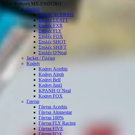
Ένδυση ΜΧ-ΕΝDURO
Στολές
Στολές ACERBIS
Στολές LEATT
Στολές FXR
Στολές FLY
Στολές FOX
Στολές SHOT
Στολές SHIFT
Στολές O'Neal
Jacket / Γιλέκα
Κράνη
Κράνη Acerbis
Κράνη Airoh
Κράνη Bell
Κράνη Just1
ΚΡΑΝΗ O΄Νeal
Κράνη FOX
Γαντια
Γάντια Acerbis
Γάντια Alpinestar
Γάντια 100%
Γάντια FLY Racing
Γάντια FIVE
Γάντια FOX