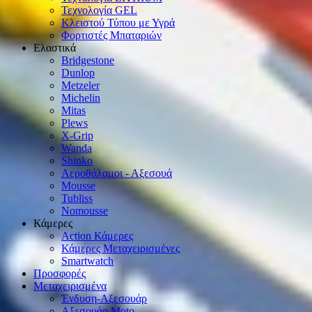
Τεχνολογία GEL
Κλειστού Τύπου με Υγρά
Φορτιστές Μπαταριών
Ελαστικά
Bridgestone
Dunlop
Metzeler
Michelin
Mitas
Plews
X-Grip
Wanda
Shinko
Αεροθάλαμοι - Αξεσουά
Mousse
Tubliss
Nomousse
Κάμερες
Action Κάμερες
Κάμερες Μεταχειρισμένες
Smartwatch
Προσφορές
Μεταχειρισμένα
Ένδυση-Αξεσουάρ
Αξεσουάρ Μοto