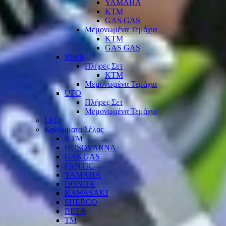
YAMAHA
KTM
GAS GAS
Μεμονωμένα Τεμάχια
KTM
GAS GAS
Rtech
Πλήρες Σετ
KTM
Μεμονωμένα Τεμάχια
UFO
Πλήρες Σετ
Μεμονωμένα Τεμάχια
LED
Καλύμματα Σέλας
KTM
HUSQVARNA
GAS GAS
FANTIC
YAMAHA
HONDA
KAWASAKI
SHERCO
BETA
TM