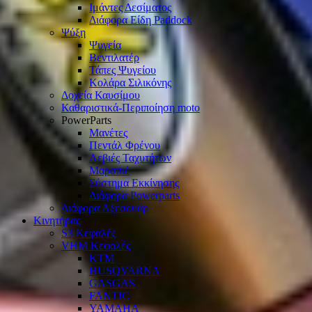
Ιμάντες Δεσίματος
Διάφορα Είδη Paddock
Ψύξη
Ψυγεία
Βεντιλατέρ
Τάπες Ψυγείου
Κολάρα Σιλικόνης
Δοχεία Καυσίμου
Καθαριστικά-Περιποίηση moto
PowerParts
Μανέτες
Πεντάλ Φρένου
Λεβιές Ταχυτήτων
Μαρσπιέ
Σύστημα Εκκίνησης
Διάφορα Powerparts
Διάφορα Αξεσουάρ
Κινητήρας
S3 Κεφαλές
VHM Κεφαλές
KTM
HUSQVARNA
GASGAS
FANTIC
YAMAHA