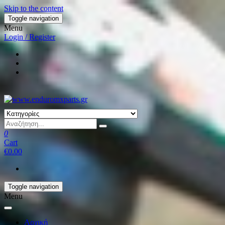
Skip to the content
Toggle navigation
Menu
Login / Register
0
Cart
€0.00
Toggle navigation
Menu
Αρχική