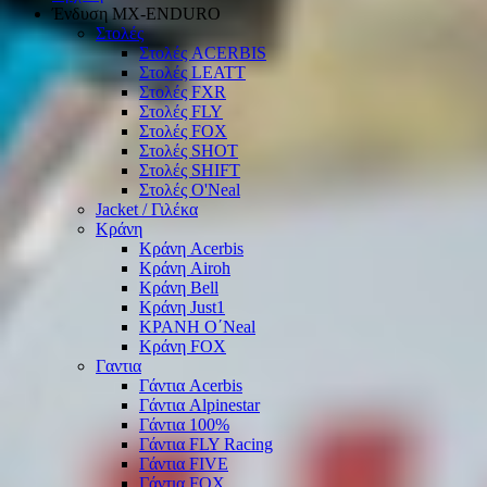
Ένδυση ΜΧ-ΕΝDURO
Στολές
Στολές ACERBIS
Στολές LEATT
Στολές FXR
Στολές FLY
Στολές FOX
Στολές SHOT
Στολές SHIFT
Στολές O'Neal
Jacket / Γιλέκα
Κράνη
Κράνη Acerbis
Κράνη Airoh
Κράνη Bell
Κράνη Just1
ΚΡΑΝΗ O΄Νeal
Κράνη FOX
Γαντια
Γάντια Acerbis
Γάντια Alpinestar
Γάντια 100%
Γάντια FLY Racing
Γάντια FIVE
Γάντια FOX