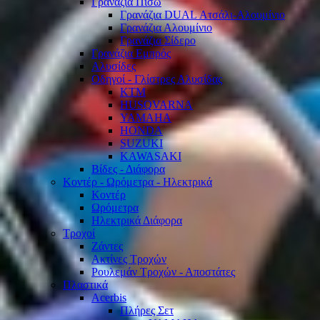
Γρανάζια Πίσω
Γρανάζια DUAL Ατσάλι-Αλουμίνιο
Γρανάζια Αλουμίνιο
Γρανάζια Σίδερο
Γρανάζια Εμπρός
Αλυσίδες
Οδηγοί - Γλίστρες Αλυσίδας
KTM
HUSQVARNA
YAMAHA
HONDA
SUZUKI
KAWASAKI
Βίδες - Διάφορα
Κοντέρ - Ωρόμετρα - Ηλεκτρικά
Κοντέρ
Ωρόμετρα
Ηλεκτρικά Διάφορα
Τροχοί
Ζάντες
Ακτίνες Τροχών
Ρουλεμάν Τροχών - Αποστάτες
Πλαστικά
Acerbis
Πλήρες Σετ