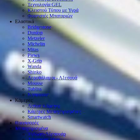
Τεχνολογία GEL
Κλειστού Τύπου με Υγρά
Φορτιστές Μπαταριών
Ελαστικά
Bridgestone
Dunlop
Metzeler
Michelin
Mitas
Plews
X-Grip
Wanda
Shinko
Αεροθάλαμοι - Αξεσουά
Mousse
Tubliss
Nomousse
Κάμερες
Action Κάμερες
Κάμερες Μεταχειρισμένες
Smartwatch
Προσφορές
Μεταχειρισμένα
Ένδυση-Αξεσουάρ
Αξεσουάρ Μοto