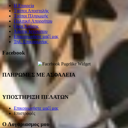
Η Εταιρεία
Τρόποι Αποστολής
Τρόποι Πληρωμής
Πολιτική Απορρήτου
Όροι Χρήσης
Χάρτης Ιστότοπου
Επικοινωνήστε μαζί μας
Τηλ. Επικοινωνίας
Facebook
ΠΛΗΡΩΜΕΣ ΜΕ ΑΣΦΑΛΕΙΑ
ΥΠΟΣΤΗΡΙΞΗ ΠΕΛΑΤΩΝ
Επικοινωνήστε μαζί μας
Επιστροφές
Ο Λογαριασμος μου