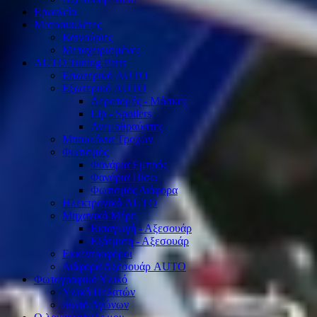
Εργαλεία
Μοτοσυκλέτες
Καινούριες
Μεταχειρισμένες
AUTO Tuning Parts
Εσωτερικό AUTO
Εξωτερικό AUTO
Αεροτομές - Μάσκες
Lip - Spoilers
Ανεμοθραύστες
Μπουλόνια Τροχών
Φωτισμός
Φανάρια Εμπρός
Φανάρια Πίσω
Φωτισμός Διάφορα
Ηλεκτρονικά AUTO
Μηχανικά Μέρη
Εισαγωγή - Αξεσουάρ
Εξάτμιση - Αξεσουάρ
Εκκεντροφόροι
Διάφορα Αξεσουάρ AUTO
Φωτογραφικό Υλικό
Υλικό Πελατών
Φωτό Αγώνων