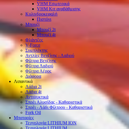
VHM Εσωτερικά
VHM Κιτ αναβάθμισης
Κυλινδροκεφαλή
Πιστόνι
Μπουζί
Μπουζί 2t
Μπουζί 4t
Φλάντζες
V-Force
Συμπλέκτης
Αντλίες Βενζίνης - Λαδιού
Φίλτρα Βενζίνης
Φίλτρα Λαδιού
Φίλτρα Αέρος
Διάφορα
Λιπαντικά
Λάδια 2t
Λάδια 4t
Αντιψυκτικά
Σπρέι Αλυσίδας - Καθαριστικά
Σπρέι - Λάδι Φίλτρου - Καθαριστικά
Fork Oil
Μπαταρίες
Τεχνολογία LITHIUM ION
Τεχνολογία LITHIUM