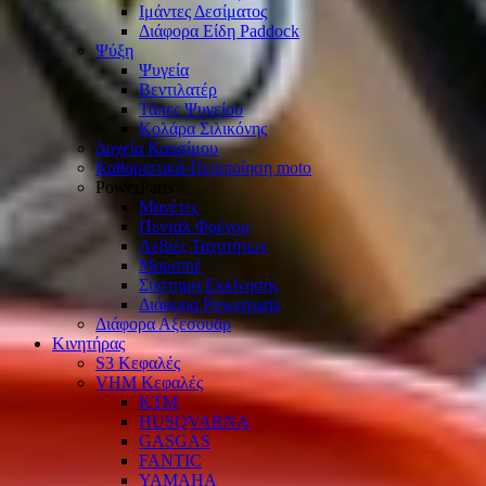
Ιμάντες Δεσίματος
Διάφορα Είδη Paddock
Ψύξη
Ψυγεία
Βεντιλατέρ
Τάπες Ψυγείου
Κολάρα Σιλικόνης
Δοχεία Καυσίμου
Καθαριστικά-Περιποίηση moto
PowerParts
Μανέτες
Πεντάλ Φρένου
Λεβιές Ταχυτήτων
Μαρσπιέ
Σύστημα Εκκίνησης
Διάφορα Powerparts
Διάφορα Αξεσουάρ
Κινητήρας
S3 Κεφαλές
VHM Κεφαλές
KTM
HUSQVARNA
GASGAS
FANTIC
YAMAHA