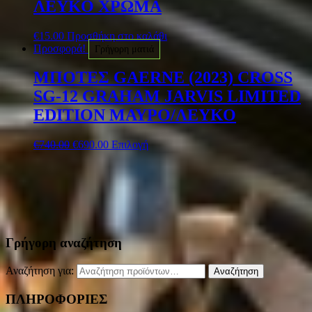
ΛΕΥΚΟ ΧΡΩΜΑ
€
15.00
Προσθήκη στο καλάθι
Προσφορά!
Γρήγορη ματιά
ΜΠΟΤΕΣ GAERNE (2023) CROSS
SG-12 GRAHAM JARVIS LIMITED
EDITION ΜΑΥΡΟ/ΛΕΥΚΟ
€
740.00
€
690.00
Επιλογή
Γρήγορη αναζήτηση
Αναζήτηση για:
Αναζήτηση
ΠΛΗΡΟΦΟΡΙΕΣ