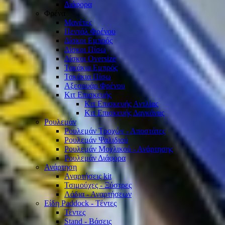
Διάφορα
Φρένα
Μανέτες
Πεντάλ Φρένου
Δίσκοι Εμπρός
Δίσκοι Πίσω
Δίσκοι Oversize
Τακάκια Εμπρός
Τακάκια Πίσω
Αξεσουάρ Φρένου
Κιτ Επισκευής
Κιτ Επισκευής Αντλίας
Κιτ Επισκευής Δαγκάνας
Ρουλεμάν
Ρουλεμάν Τροχών - Αποστάτες
Ρουλεμάν Ψαλιδιού
Ρουλεμάν Μοχλικού - Ανάρτησης
Ρουλεμάν Διάφορα
Ανάρτηση
Αναρτήσεις kit
Τσιμούχες - Ξύστρες
Λάδια - Αναρτήσεων
Είδη Paddock - Τέντες
Τέντες
Stand - Βάσεις