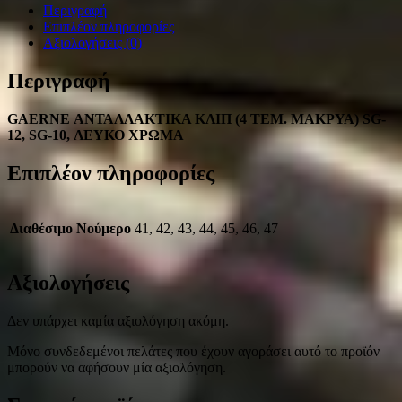
Περιγραφή
Επιπλέον πληροφορίες
Αξιολογήσεις (0)
Περιγραφή
GAERNE ΑΝΤΑΛΛΑΚΤΙΚΑ ΚΛΙΠ (4 ΤΕΜ. ΜΑΚΡΥΑ) SG-
12, SG-10, ΛΕΥΚΟ ΧΡΩΜΑ
Επιπλέον πληροφορίες
Διαθέσιμο Νούμερο
41, 42, 43, 44, 45, 46, 47
Αξιολογήσεις
Δεν υπάρχει καμία αξιολόγηση ακόμη.
Μόνο συνδεδεμένοι πελάτες που έχουν αγοράσει αυτό το προϊόν
μπορούν να αφήσουν μία αξιολόγηση.