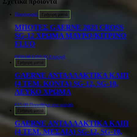
Σχετικά προϊόντα
Προσφορά!
Γρήγορη ματιά
ΜΠΟΤΕΣ GAERNE 2023 CROSS
SG-12 ΧΡΩΜΑ ΜΑΥΡΟ/ΚΙΤΡΙΝΟ
FLUO
€
559.90
€
499.90
Επιλογή
Γρήγορη ματιά
GAERNE ΑΝΤΑΛΛΑΚΤΙΚΑ ΚΛΙΠ
(4 ΤΕΜ. ΚΟΝΤΑ) SG-12, SG-10,
ΛΕΥΚΟ ΧΡΩΜΑ
€
15.00
Προσθήκη στο καλάθι
Γρήγορη ματιά
GAERNE ΑΝΤΑΛΛΑΚΤΙΚΑ ΚΛΙΠ
(4 ΤΕΜ. ΜΕΣΑΙΑ) SG-12, SG-10,