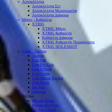
Αυτοκόλλητα
Αυτοκόλλητα Σετ
Αυτοκόλλητα Μεμονωμένα
Αυτοκόλλητα Διάφορα
Μάνες - Καβαλέτα
XTRIG
XTRIG Μάνες
XTRIG Καβαλέτα
Καβαλέτα Διάφορα
XTRIG Ρυθμιστής Προφόρτισης
XTRIG HOLESHOT
Grips - Τιμόνια
Τιμόνια
Grip Odi
Grip Pro Grip
Grip O'Neal
Grip Ariete
Grip Moose Racing
Grip Rtech
Bar Pad
Διάφορα
Φίλτρα
Φίλτρα Αέρος
Φίλτρα Βενζίνης
Φίλτρα Λαδιού