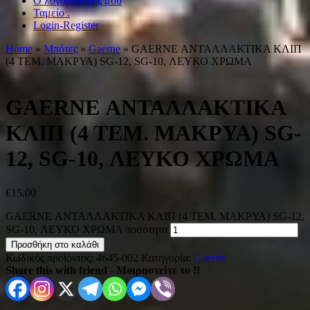
Ο λογαριασμός μου
Ταμείο .
Login-Register
Home
»
Μπότες
»
Gaerne
» GAERNE ΑΝΤΑΛΛΑΚΤΙΚΑ ΚΛΙΠ
(4 ΤΕΜ. ΜΑΚΡΥΑ) SG-12, SG-10, ΛΕΥΚΟ ΧΡΩΜΑ
GAERNE ΑΝΤΑΛΛΑΚΤΙΚΑ
ΚΛΙΠ (4 ΤΕΜ. ΜΑΚΡΥΑ) SG-
12, SG-10, ΛΕΥΚΟ ΧΡΩΜΑ
€
15.00
GAERNE ΑΝΤΑΛΛΑΚΤΙΚΑ ΚΛΙΠ (4 ΤΕΜ. ΜΑΚΡΥΑ) SG-12,
SG-10, ΛΕΥΚΟ ΧΡΩΜΑ ποσότητα
Προσθήκη στο καλάθι
Κωδικός προϊόντος:
4645-002
Κατηγορία:
Gaerne
Share this with friend - Μοιραστείτε το !!