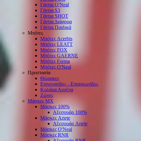
Γάντια O'Νeal
Γάντια S3
Γάντια SHOT
Γάντια Διάφορα
Γάντια Παιδικά
Μπότες
Μπότες Acerbis
Μπότες LEATT
Μπότες FOX
Μπότες GAERNE
Μπότες Forma
Μπότες O'Neal
Προστασία
Θώρακες
Επιγονατίδες - Επιαγκωνίδες
Κολάρα Αυχένα
Ζώνες
Μάσκες ΜΧ
Μάσκες 100%
Αξεσουάρ 100%
Μάσκες Ariete
Αξεσουάρ Ariete
Μάσκες O'Neal
Μάσκες RNR
Αξεσουάρ RNR