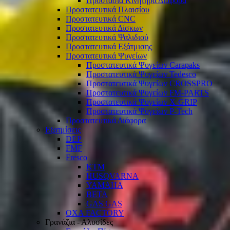
Προστασία Κινητήρα Διάφορα
Προστατευτικά Πλαισίου
Προστατευτικά CNC
Προστατευτικά Δίσκων
Προστατευτικά Ψαλιδιού
Προστατευτικά Εξάτμισης
Προστατευτικά Ψυγείων
Προστατευτικά Ψυγείων Carapaks
Προστατευτικά Ψυγείων Tedesco
Προστατευτικά Ψυγείων CROSSPRO
Προστατευτικά Ψυγείων FM-PARTS
Προστατευτικά Ψυγείων X-GRIP
Προστατευτικά Ψυγείων P-Tech
Προστατευτικά Διάφορα
Εξατμίσεις
DEP
FMF
Fresco
KTM
HUSQVARNA
YAMAHA
BETA
GAS GAS
OXA FACTORY
Γρανάζια - Αλυσίδες