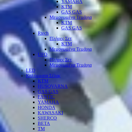
YAMAHA
KTM
GAS GAS
Μεμονωμένα Τεμάχια
KTM
GAS GAS
Rtech
Πλήρες Σετ
KTM
Μεμονωμένα Τεμάχια
UFO
Πλήρες Σετ
Μεμονωμένα Τεμάχια
LED
Καλύμματα Σέλας
KTM
HUSQVARNA
GAS GAS
FANTIC
YAMAHA
HONDA
KAWASAKI
SHERCO
BETA
TM