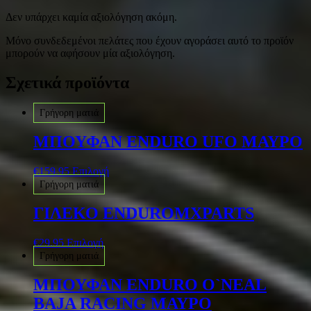
Δεν υπάρχει καμία αξιολόγηση ακόμη.
Μόνο συνδεδεμένοι πελάτες που έχουν αγοράσει αυτό το προϊόν
μπορούν να αφήσουν μία αξιολόγηση.
Σχετικά προϊόντα
Γρήγορη ματιά
ΜΠΟΥΦΑΝ ENDURO UFO ΜΑΥΡΟ
€
159.95
Επιλογή
Γρήγορη ματιά
ΓΙΛΕΚΟ ENDUROMXPARTS
€
29.95
Επιλογή
Γρήγορη ματιά
ΜΠΟΥΦΑΝ ENDURO O`NEAL
BAJA RACING ΜΑΥΡΟ