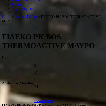
Ο λογαριασμός μου
Ταμείο .
Login-Register
Home
»
Jacket / Γιλέκα
» ΓΙΛΕΚΟ PK BOS THERMOACTIVE
ΜΑΥΡΟ
ΓΙΛΕΚΟ PK BOS
THERMOACTIVE ΜΑΥΡΟ
€
35.00
S
M
L
Διαθέσιμο Μέγεθος
XL
XXL
Εκκαθάριση
ΓΙΛΕΚΟ PK BOS THERMOACTIVE ΜΑΥΡΟ ποσότητα