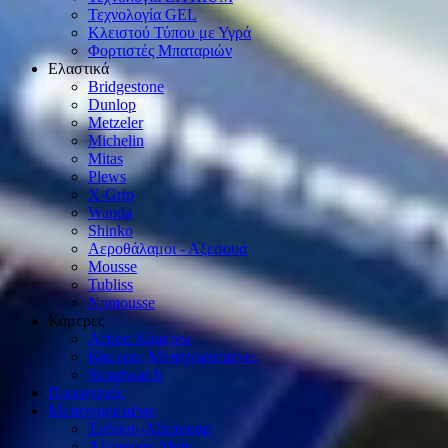
Τεχνολογία GEL
Κλειστού Τύπου με Υγρά
Φορτιστές Μπαταριών
Ελαστικά
Bridgestone
Dunlop
Metzeler
Michelin
Mitas
Plews
X-Grip
Wanda
Shinko
Αεροθάλαμοι - Αξεσουά
Mousse
Tubliss
Nomousse
Κάμερες
Action Κάμερες
Κάμερες Μεταχειρισμένες
Smartwatch
Προσφορές
Μεταχειρισμένα
Ένδυση-Αξεσουάρ
Αξεσουάρ Μοto