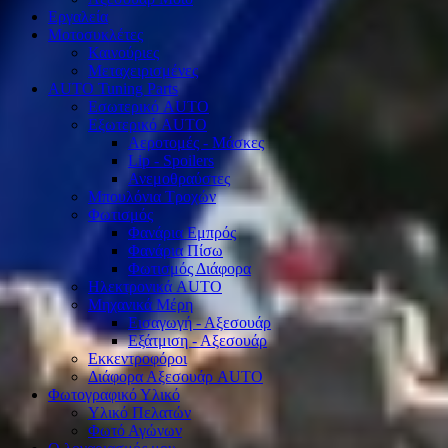
Εργαλεία
Μοτοσυκλέτες
Καινούριες
Μεταχειρισμένες
AUTO Tuning Parts
Εσωτερικό AUTO
Εξωτερικό AUTO
Αεροτομές - Μάσκες
Lip - Spoilers
Ανεμοθραύστες
Μπουλόνια Τροχών
Φωτισμός
Φανάρια Εμπρός
Φανάρια Πίσω
Φωτισμός Διάφορα
Ηλεκτρονικά AUTO
Μηχανικά Μέρη
Εισαγωγή - Αξεσουάρ
Εξάτμιση - Αξεσουάρ
Εκκεντροφόροι
Διάφορα Αξεσουάρ AUTO
Φωτογραφικό Υλικό
Υλικό Πελατών
Φωτό Αγώνων