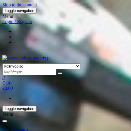
Skip to the content
Toggle navigation
Menu
Login / Register
0
Cart
€0.00
Toggle navigation
Menu
Αρχική