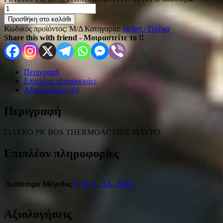
Προσθήκη στο καλάθι
Κωδικός προϊόντος:
Μ/Δ
Κατηγορία:
Jacket / Γιλέκα
Share this with friend - Μοιραστείτε το !!
Περιγραφή
Επιπλέον πληροφορίες
Αξιολογήσεις (0)
Περιγραφή
ΓΙΛΕΚΟ PK BOS THERMOACTIVE ΜΑΥΡΟ
Επιπλέον πληροφορίες
Διαθέσιμο Μέγεθος
S
,
M
,
L
,
XL
,
XXL
Αξιολογήσεις