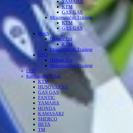
YAMAHA
KTM
GAS GAS
Μεμονωμένα Τεμάχια
KTM
GAS GAS
Rtech
Πλήρες Σετ
KTM
Μεμονωμένα Τεμάχια
UFO
Πλήρες Σετ
Μεμονωμένα Τεμάχια
LED
Καλύμματα Σέλας
KTM
HUSQVARNA
GAS GAS
FANTIC
YAMAHA
HONDA
KAWASAKI
SHERCO
BETA
TM