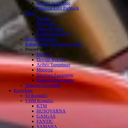
Ιμάντες Δεσίματος
Διάφορα Είδη Paddock
Ψύξη
Ψυγεία
Βεντιλατέρ
Τάπες Ψυγείου
Κολάρα Σιλικόνης
Δοχεία Καυσίμου
Καθαριστικά-Περιποίηση moto
PowerParts
Μανέτες
Πεντάλ Φρένου
Λεβιές Ταχυτήτων
Μαρσπιέ
Σύστημα Εκκίνησης
Διάφορα Powerparts
Διάφορα Αξεσουάρ
Κινητήρας
S3 Κεφαλές
VHM Κεφαλές
KTM
HUSQVARNA
GASGAS
FANTIC
YAMAHA