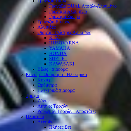
Γρανάζια Πίσω
Γρανάζια DUAL Ατσάλι-Αλουμίνιο
Γρανάζια Αλουμίνιο
Γρανάζια Σίδερο
Γρανάζια Εμπρός
Αλυσίδες
Οδηγοί - Γλίστρες Αλυσίδας
KTM
HUSQVARNA
YAMAHA
HONDA
SUZUKI
KAWASAKI
Βίδες - Διάφορα
Κοντέρ - Ωρόμετρα - Ηλεκτρικά
Κοντέρ
Ωρόμετρα
Ηλεκτρικά Διάφορα
Τροχοί
Ζάντες
Ακτίνες Τροχών
Ρουλεμάν Τροχών - Αποστάτες
Πλαστικά
Acerbis
Πλήρες Σετ