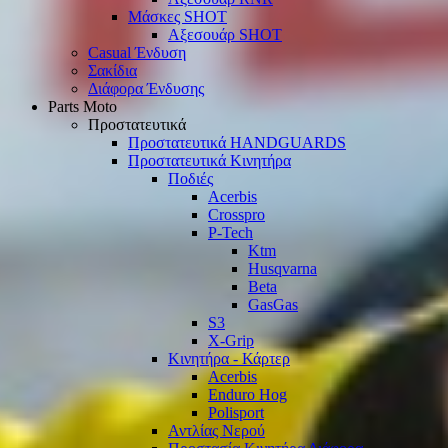
Μάσκες SHOT
Αξεσουάρ SHOT
Casual Ένδυση
Σακίδια
Διάφορα Ένδυσης
Parts Moto
Προστατευτικά
Προστατευτικά HANDGUARDS
Προστατευτικά Κινητήρα
Ποδιές
Acerbis
Crosspro
P-Tech
Ktm
Husqvarna
Beta
GasGas
S3
X-Grip
Κινητήρα - Κάρτερ
Acerbis
Enduro Hog
Polisport
Αντλίας Νερού