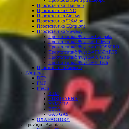
Προστασία Κινητήρα Διάφορα
Προστατευτικά Πλαισίου
Προστατευτικά CNC
Προστατευτικά Δίσκων
Προστατευτικά Ψαλιδιού
Προστατευτικά Εξάτμισης
Προστατευτικά Ψυγείων
Προστατευτικά Ψυγείων Carapaks
Προστατευτικά Ψυγείων Tedesco
Προστατευτικά Ψυγείων CROSSPRO
Προστατευτικά Ψυγείων FM-PARTS
Προστατευτικά Ψυγείων X-GRIP
Προστατευτικά Ψυγείων P-Tech
Προστατευτικά Διάφορα
Εξατμίσεις
DEP
FMF
Fresco
KTM
HUSQVARNA
YAMAHA
BETA
GAS GAS
OXA FACTORY
Γρανάζια - Αλυσίδες