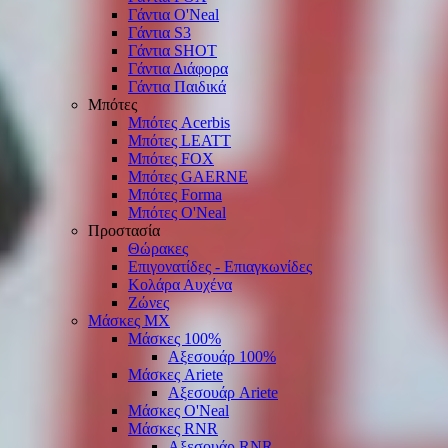
Γάντια O'Νeal
Γάντια S3
Γάντια SHOT
Γάντια Διάφορα
Γάντια Παιδικά
Μπότες
Μπότες Acerbis
Μπότες LEATT
Μπότες FOX
Μπότες GAERNE
Μπότες Forma
Μπότες O'Neal
Προστασία
Θώρακες
Επιγονατίδες - Επιαγκωνίδες
Κολάρα Αυχένα
Ζώνες
Μάσκες ΜΧ
Μάσκες 100%
Αξεσουάρ 100%
Μάσκες Ariete
Αξεσουάρ Ariete
Μάσκες O'Neal
Μάσκες RNR
Αξεσουάρ RNR