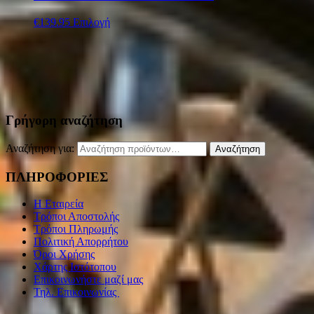
€
139.95
Επιλογή
Γρήγορη αναζήτηση
Αναζήτηση για:
Αναζήτηση
ΠΛΗΡΟΦΟΡΙΕΣ
Η Εταιρεία
Τρόποι Αποστολής
Τρόποι Πληρωμής
Πολιτική Απορρήτου
Όροι Χρήσης
Χάρτης Ιστότοπου
Επικοινωνήστε μαζί μας
Τηλ. Επικοινωνίας