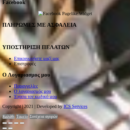
Facebook
ΠΛΗΡΩΜΕΣ ΜΕ ΑΣΦΑΛΕΙΑ
ΥΠΟΣΤΗΡΙΞΗ ΠΕΛΑΤΩΝ
Επικοινωνήστε μαζί μας
Επιστροφές
Ο Λογαριασμος μου
Παραγγελίες
Ο λογαριασμός μου
Έχασα τον κωδικό μου
Copyright | 2021 | Developed by
ICS Services
Καλάθι
Ταμείο
Συνέχεια αγορών