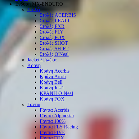
Ένδυση ΜΧ-ΕΝDURO
Στολές
Στολές ACERBIS
Στολές LEATT
Στολές FXR
Στολές FLY
Στολές FOX
Στολές SHOT
Στολές SHIFT
Στολές O'Neal
Jacket / Γιλέκα
Κράνη
Κράνη Acerbis
Κράνη Airoh
Κράνη Bell
Κράνη Just1
ΚΡΑΝΗ O΄Νeal
Κράνη FOX
Γαντια
Γάντια Acerbis
Γάντια Alpinestar
Γάντια 100%
Γάντια FLY Racing
Γάντια FIVE
Γάντια FOX