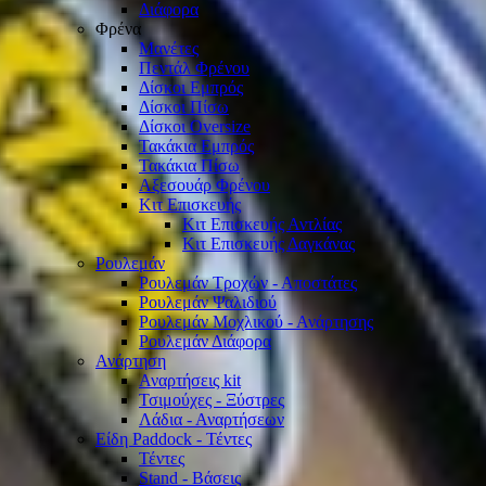
Διάφορα
Φρένα
Μανέτες
Πεντάλ Φρένου
Δίσκοι Εμπρός
Δίσκοι Πίσω
Δίσκοι Oversize
Τακάκια Εμπρός
Τακάκια Πίσω
Αξεσουάρ Φρένου
Κιτ Επισκευής
Κιτ Επισκευής Αντλίας
Κιτ Επισκευής Δαγκάνας
Ρουλεμάν
Ρουλεμάν Τροχών - Αποστάτες
Ρουλεμάν Ψαλιδιού
Ρουλεμάν Μοχλικού - Ανάρτησης
Ρουλεμάν Διάφορα
Ανάρτηση
Αναρτήσεις kit
Τσιμούχες - Ξύστρες
Λάδια - Αναρτήσεων
Είδη Paddock - Τέντες
Τέντες
Stand - Βάσεις