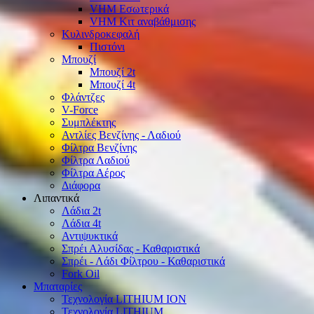
VHM Εσωτερικά
VHM Κιτ αναβάθμισης
Κυλινδροκεφαλή
Πιστόνι
Μπουζί
Μπουζί 2t
Μπουζί 4t
Φλάντζες
V-Force
Συμπλέκτης
Αντλίες Βενζίνης - Λαδιού
Φίλτρα Βενζίνης
Φίλτρα Λαδιού
Φίλτρα Αέρος
Διάφορα
Λιπαντικά
Λάδια 2t
Λάδια 4t
Αντιψυκτικά
Σπρέι Αλυσίδας - Καθαριστικά
Σπρέι - Λάδι Φίλτρου - Καθαριστικά
Fork Oil
Μπαταρίες
Τεχνολογία LITHIUM ION
Τεχνολογία LITHIUM