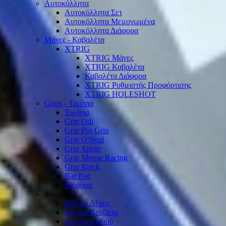
Αυτοκόλλητα
Αυτοκόλλητα Σετ
Αυτοκόλλητα Μεμονωμένα
Αυτοκόλλητα Διάφορα
Μάνες - Καβαλέτα
XTRIG
XTRIG Μάνες
XTRIG Καβαλέτα
Καβαλέτα Διάφορα
XTRIG Ρυθμιστής Προφόρτισης
XTRIG HOLESHOT
Grips - Τιμόνια
Τιμόνια
Grip Odi
Grip Pro Grip
Grip O'Neal
Grip Ariete
Grip Moose Racing
Grip Rtech
Bar Pad
Διάφορα
Φίλτρα
Φίλτρα Αέρος
Φίλτρα Βενζίνης
Φίλτρα Λαδιού