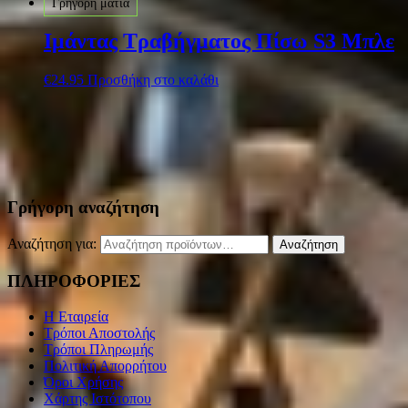
Γρήγορη ματιά
Ιμάντας Τραβήγματος Πίσω S3 Μπλε
€
24.95
Προσθήκη στο καλάθι
Γρήγορη αναζήτηση
Αναζήτηση για:
Αναζήτηση
ΠΛΗΡΟΦΟΡΙΕΣ
Η Εταιρεία
Τρόποι Αποστολής
Τρόποι Πληρωμής
Πολιτική Απορρήτου
Όροι Χρήσης
Χάρτης Ιστότοπου