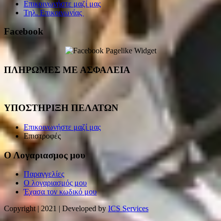
Επικοινωνήστε μαζί μας
Τηλ. Επικοινωνίας
Facebook
ΠΛΗΡΩΜΕΣ ΜΕ ΑΣΦΑΛΕΙΑ
ΥΠΟΣΤΗΡΙΞΗ ΠΕΛΑΤΩΝ
Επικοινωνήστε μαζί μας
Επιστροφές
Ο Λογαριασμος μου
Παραγγελίες
Ο λογαριασμός μου
Έχασα τον κωδικό μου
Copyright | 2021 | Developed by
ICS Services