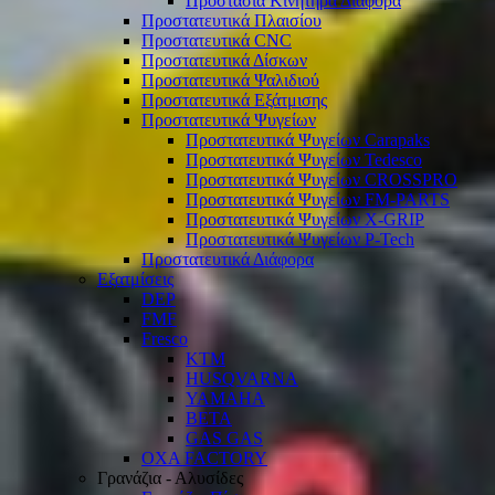
Προστασία Κινητήρα Διάφορα
Προστατευτικά Πλαισίου
Προστατευτικά CNC
Προστατευτικά Δίσκων
Προστατευτικά Ψαλιδιού
Προστατευτικά Εξάτμισης
Προστατευτικά Ψυγείων
Προστατευτικά Ψυγείων Carapaks
Προστατευτικά Ψυγείων Tedesco
Προστατευτικά Ψυγείων CROSSPRO
Προστατευτικά Ψυγείων FM-PARTS
Προστατευτικά Ψυγείων X-GRIP
Προστατευτικά Ψυγείων P-Tech
Προστατευτικά Διάφορα
Εξατμίσεις
DEP
FMF
Fresco
KTM
HUSQVARNA
YAMAHA
BETA
GAS GAS
OXA FACTORY
Γρανάζια - Αλυσίδες