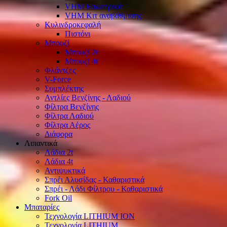
VHM Εσωτερικά
VHM Κιτ αναβάθμισης
Κυλινδροκεφαλή
Πιστόνι
Μπουζί
Μπουζί 2t
Μπουζί 4t
Φλάντζες
V-Force
Συμπλέκτης
Αντλίες Βενζίνης - Λαδιού
Φίλτρα Βενζίνης
Φίλτρα Λαδιού
Φίλτρα Αέρος
Διάφορα
Λιπαντικά
Λάδια 2t
Λάδια 4t
Αντιψυκτικά
Σπρέι Αλυσίδας - Καθαριστικά
Σπρέι - Λάδι Φίλτρου - Καθαριστικά
Fork Oil
Μπαταρίες
Τεχνολογία LITHIUM ION
Τεχνολογία LITHIUM