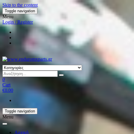
Skip to the content
Toggle navigation
Menu
Login / Register
0
Cart
€0.00
Toggle navigation
Menu
Αρχική