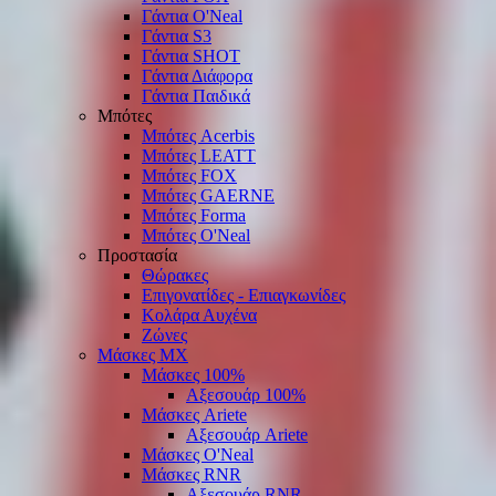
Γάντια O'Νeal
Γάντια S3
Γάντια SHOT
Γάντια Διάφορα
Γάντια Παιδικά
Μπότες
Μπότες Acerbis
Μπότες LEATT
Μπότες FOX
Μπότες GAERNE
Μπότες Forma
Μπότες O'Neal
Προστασία
Θώρακες
Επιγονατίδες - Επιαγκωνίδες
Κολάρα Αυχένα
Ζώνες
Μάσκες ΜΧ
Μάσκες 100%
Αξεσουάρ 100%
Μάσκες Ariete
Αξεσουάρ Ariete
Μάσκες O'Neal
Μάσκες RNR
Αξεσουάρ RNR