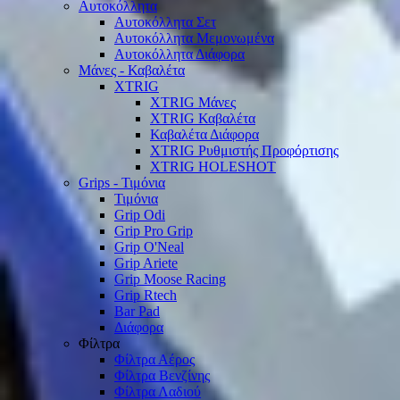
Αυτοκόλλητα
Αυτοκόλλητα Σετ
Αυτοκόλλητα Μεμονωμένα
Αυτοκόλλητα Διάφορα
Μάνες - Καβαλέτα
XTRIG
XTRIG Μάνες
XTRIG Καβαλέτα
Καβαλέτα Διάφορα
XTRIG Ρυθμιστής Προφόρτισης
XTRIG HOLESHOT
Grips - Τιμόνια
Τιμόνια
Grip Odi
Grip Pro Grip
Grip O'Neal
Grip Ariete
Grip Moose Racing
Grip Rtech
Bar Pad
Διάφορα
Φίλτρα
Φίλτρα Αέρος
Φίλτρα Βενζίνης
Φίλτρα Λαδιού