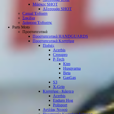
Μάσκες SHOT
Αξεσουάρ SHOT
Casual Ένδυση
Σακίδια
Διάφορα Ένδυσης
Parts Moto
Προστατευτικά
Προστατευτικά HANDGUARDS
Προστατευτικά Κινητήρα
Ποδιές
Acerbis
Crosspro
P-Tech
Ktm
Husqvarna
Beta
GasGas
S3
X-Grip
Κινητήρα - Κάρτερ
Acerbis
Enduro Hog
Polisport
Αντλίας Νερού