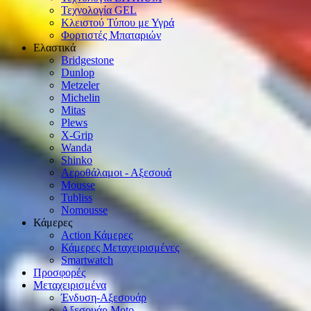
Τεχνολογία GEL
Κλειστού Τύπου με Υγρά
Φορτιστές Μπαταριών
Ελαστικά
Bridgestone
Dunlop
Metzeler
Michelin
Mitas
Plews
X-Grip
Wanda
Shinko
Αεροθάλαμοι - Αξεσουά
Mousse
Tubliss
Nomousse
Κάμερες
Action Κάμερες
Κάμερες Μεταχειρισμένες
Smartwatch
Προσφορές
Μεταχειρισμένα
Ένδυση-Αξεσουάρ
Αξεσουάρ Μοto