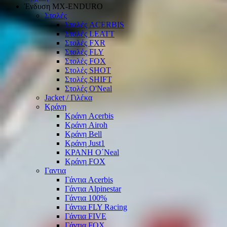
Ένδυση ΜΧ-ΕΝDURO
Στολές
Στολές ACERBIS
Στολές LEATT
Στολές FXR
Στολές FLY
Στολές FOX
Στολές SHOT
Στολές SHIFT
Στολές O'Neal
Jacket / Γιλέκα
Κράνη
Κράνη Acerbis
Κράνη Airoh
Κράνη Bell
Κράνη Just1
ΚΡΑΝΗ O΄Νeal
Κράνη FOX
Γαντια
Γάντια Acerbis
Γάντια Alpinestar
Γάντια 100%
Γάντια FLY Racing
Γάντια FIVE
Γάντια FOX