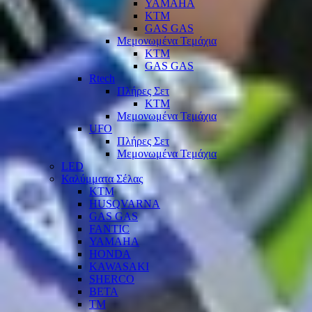
YAMAHA
KTM
GAS GAS
Μεμονωμένα Τεμάχια
KTM
GAS GAS
Rtech
Πλήρες Σετ
KTM
Μεμονωμένα Τεμάχια
UFO
Πλήρες Σετ
Μεμονωμένα Τεμάχια
LED
Καλύμματα Σέλας
KTM
HUSQVARNA
GAS GAS
FANTIC
YAMAHA
HONDA
KAWASAKI
SHERCO
BETA
TM