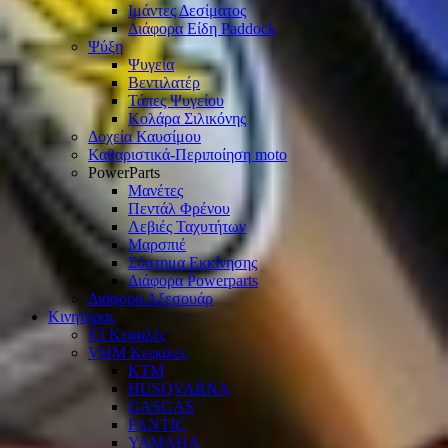
Ιμάντες Δεσίματος
Διάφορα Είδη Paddock
Ψύξη
Ψυγεία
Βεντιλατέρ
Τάπες Ψυγείου
Κολάρα Σιλικόνης
Δοχεία Καυσίμου
Καθαριστικά-Περιποίηση moto
PowerParts
Μανέτες
Πεντάλ Φρένου
Λεβιές Ταχυτήτων
Μαρσπιέ
Σύστημα Εκκίνησης
Διάφορα Powerparts
Διάφορα Αξεσουάρ
Κινητήρας
S3 Κεφαλές
VHM Κεφαλές
KTM
HUSQVARNA
GASGAS
FANTIC
YAMAHA