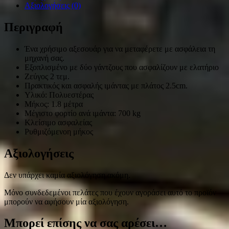
Αξιολογήσεις (0)
Περιγραφή
Ένα χρήσιμο αξεσουάρ για να μεταφέρετε με ασφάλεια τη
μηχανή σας.
Εξοπλισμένο με δύο γάντζους που ασφαλίζουν με ελατήριο
Ζεύγος 2 τεμ.
Πρακτικός και ασφαλής ιμάντας με πλάτος 2.5cm.
Υλικό: Πολυεστέρας
Μήκος: 1.8 μέτρα
Μέγιστο φορτίο ανά ιμάντα: 700 kg
Κλείσιμο ασφαλείας
Ρυθμιζόμενοη μήκος
Αξιολογήσεις
Δεν υπάρχει καμία αξιολόγηση ακόμη.
Μόνο συνδεδεμένοι πελάτες που έχουν αγοράσει αυτό το προϊόν
μπορούν να αφήσουν μία αξιολόγηση.
Μπορεί επίσης να σας αρέσει…