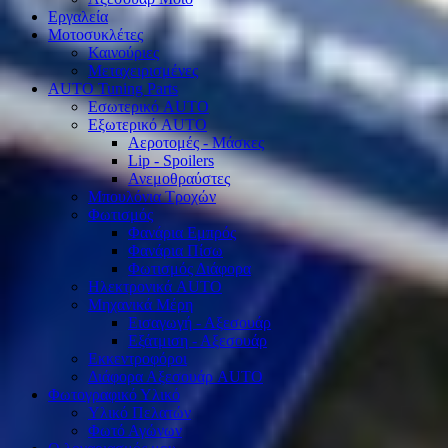
Εργαλεία
Μοτοσυκλέτες
Καινούριες
Μεταχειρισμένες
AUTO Tuning Parts
Εσωτερικό AUTO
Εξωτερικό AUTO
Αεροτομές - Μάσκες
Lip - Spoilers
Ανεμοθραύστες
Μπουλόνια Τροχών
Φωτισμός
Φανάρια Εμπρός
Φανάρια Πίσω
Φωτισμός Διάφορα
Ηλεκτρονικά AUTO
Μηχανικά Μέρη
Εισαγωγή - Αξεσουάρ
Εξάτμιση - Αξεσουάρ
Εκκεντροφόροι
Διάφορα Αξεσουάρ AUTO
Φωτογραφικό Υλικό
Υλικό Πελατών
Φωτό Αγώνων