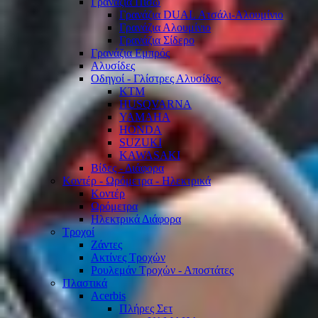
Γρανάζια Πίσω
Γρανάζια DUAL Ατσάλι-Αλουμίνιο
Γρανάζια Αλουμίνιο
Γρανάζια Σίδερο
Γρανάζια Εμπρός
Αλυσίδες
Οδηγοί - Γλίστρες Αλυσίδας
KTM
HUSQVARNA
YAMAHA
HONDA
SUZUKI
KAWASAKI
Βίδες - Διάφορα
Κοντέρ - Ωρόμετρα - Ηλεκτρικά
Κοντέρ
Ωρόμετρα
Ηλεκτρικά Διάφορα
Τροχοί
Ζάντες
Ακτίνες Τροχών
Ρουλεμάν Τροχών - Αποστάτες
Πλαστικά
Acerbis
Πλήρες Σετ