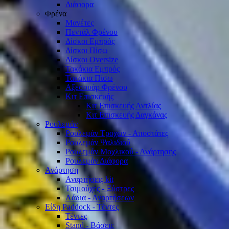
Διάφορα
Φρένα
Μανέτες
Πεντάλ Φρένου
Δίσκοι Εμπρός
Δίσκοι Πίσω
Δίσκοι Oversize
Τακάκια Εμπρός
Τακάκια Πίσω
Αξεσουάρ Φρένου
Κιτ Επισκευής
Κιτ Επισκευής Αντλίας
Κιτ Επισκευής Δαγκάνας
Ρουλεμάν
Ρουλεμάν Τροχών - Αποστάτες
Ρουλεμάν Ψαλιδιού
Ρουλεμάν Μοχλικού - Ανάρτησης
Ρουλεμάν Διάφορα
Ανάρτηση
Αναρτήσεις kit
Τσιμούχες - Ξύστρες
Λάδια - Αναρτήσεων
Είδη Paddock - Τέντες
Τέντες
Stand - Βάσεις