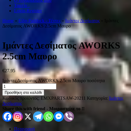
Ο λογαριασμός μου
Ταμείο .
Login-Register
Home
»
Είδη Paddock - Τέντες
»
Ιμάντες Δεσίματος
» Iμάντες
Δεσίματος AWORKS 2.5cm Μαυρο
Iμάντες Δεσίματος AWORKS
2.5cm Μαυρο
€
27.95
Iμάντες Δεσίματος AWORKS 2.5cm Μαυρο ποσότητα
Προσθήκη στο καλάθι
Κωδικός προϊόντος:
EMXPARTSAW-20211
Κατηγορία:
Ιμάντες
Δεσίματος
Share this with friend - Μοιραστείτε το !!
Περιγραφή