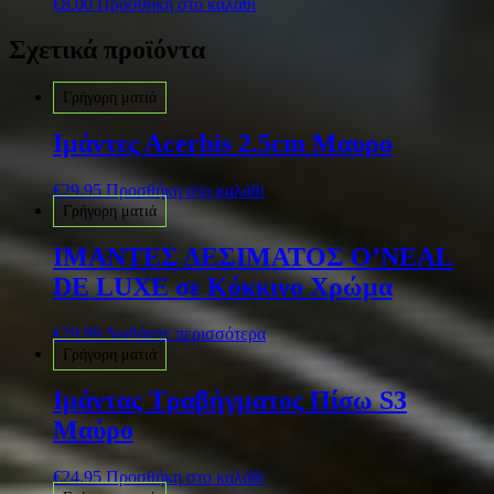
€
8.00
Προσθήκη στο καλάθι
Σχετικά προϊόντα
Γρήγορη ματιά
Iμάντες Αcerbis 2.5cm Μαυρο
€
29.95
Προσθήκη στο καλάθι
Γρήγορη ματιά
ΙΜΑΝΤΕΣ ΔΕΣΙΜΑΤΟΣ O’NEAL
DE LUXE σε Κόκκινο Χρώμα
€
29.99
Διαβάστε περισσότερα
Γρήγορη ματιά
Ιμάντας Τραβήγματος Πίσω S3
Μαύρο
€
24.95
Προσθήκη στο καλάθι