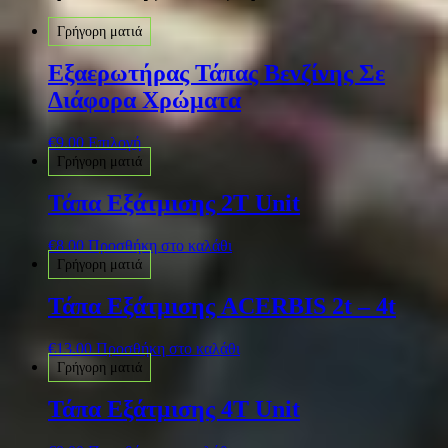
Γρήγορη ματιά
Εξαερωτήρας Τάπας Βενζίνης Σε
Διάφορα Χρώματα
€
9.00
Επιλογή
Γρήγορη ματιά
Τάπα Eξάτμισης 2Τ Unit
€
8.00
Προσθήκη στο καλάθι
Γρήγορη ματιά
Τάπα Eξάτμισης ACERBIS 2t – 4t
€
13.00
Προσθήκη στο καλάθι
Γρήγορη ματιά
Τάπα Eξάτμισης 4Τ Unit