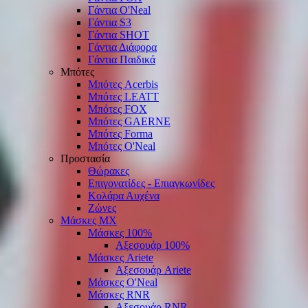
Γάντια O'Νeal
Γάντια S3
Γάντια SHOT
Γάντια Διάφορα
Γάντια Παιδικά
Μπότες
Μπότες Acerbis
Μπότες LEATT
Μπότες FOX
Μπότες GAERNE
Μπότες Forma
Μπότες O'Neal
Προστασία
Θώρακες
Επιγονατίδες - Επιαγκωνίδες
Κολάρα Αυχένα
Ζώνες
Μάσκες ΜΧ
Μάσκες 100%
Αξεσουάρ 100%
Μάσκες Ariete
Αξεσουάρ Ariete
Μάσκες O'Neal
Μάσκες RNR
Αξεσουάρ RNR