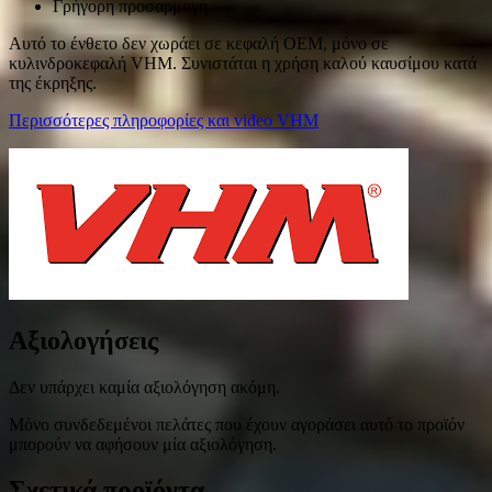
Γρήγορη προσαρμογή
Αυτό το ένθετο δεν χωράει σε κεφαλή OEM, μόνο σε
κυλινδροκεφαλή VHM. Συνιστάται η χρήση καλού καυσίμου κατά
της έκρηξης.
Περισσότερες πληροφορίες και video VHM
Αξιολογήσεις
Δεν υπάρχει καμία αξιολόγηση ακόμη.
Μόνο συνδεδεμένοι πελάτες που έχουν αγοράσει αυτό το προϊόν
μπορούν να αφήσουν μία αξιολόγηση.
Σχετικά προϊόντα