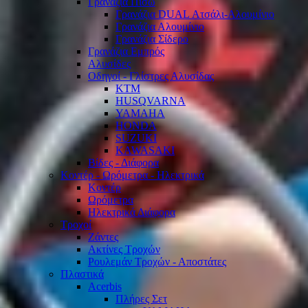
Γρανάζια Πίσω
Γρανάζια DUAL Ατσάλι-Αλουμίνιο
Γρανάζια Αλουμίνιο
Γρανάζια Σίδερο
Γρανάζια Εμπρός
Αλυσίδες
Οδηγοί - Γλίστρες Αλυσίδας
KTM
HUSQVARNA
YAMAHA
HONDA
SUZUKI
KAWASAKI
Βίδες - Διάφορα
Κοντέρ - Ωρόμετρα - Ηλεκτρικά
Κοντέρ
Ωρόμετρα
Ηλεκτρικά Διάφορα
Τροχοί
Ζάντες
Ακτίνες Τροχών
Ρουλεμάν Τροχών - Αποστάτες
Πλαστικά
Acerbis
Πλήρες Σετ