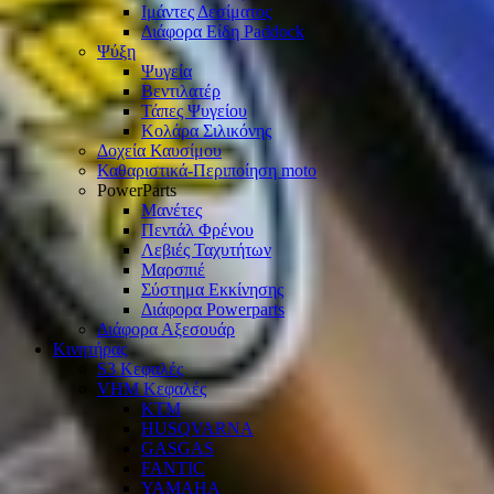
Ιμάντες Δεσίματος
Διάφορα Είδη Paddock
Ψύξη
Ψυγεία
Βεντιλατέρ
Τάπες Ψυγείου
Κολάρα Σιλικόνης
Δοχεία Καυσίμου
Καθαριστικά-Περιποίηση moto
PowerParts
Μανέτες
Πεντάλ Φρένου
Λεβιές Ταχυτήτων
Μαρσπιέ
Σύστημα Εκκίνησης
Διάφορα Powerparts
Διάφορα Αξεσουάρ
Κινητήρας
S3 Κεφαλές
VHM Κεφαλές
KTM
HUSQVARNA
GASGAS
FANTIC
YAMAHA