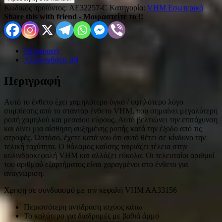
Κωδικός προϊόντος:
AE32257-C
Κατηγορία:
VHM Εσωτερικά
Share this with friend - Μοιραστείτε το !!
Περιγραφή
Αξιολογήσεις (0)
Περιγραφή
Αυτό το ένθετο έχει χαμηλότερο όγκο / υψηλότερο λόγο
συμπίεσης από το στάνταρ ένθετο VHM, που σημαίνει μεγαλύτερη
ροπή χαμηλού και μεσαίου εύρους. Αυτό βελτιώνει την επιτάχυνση
και δίνει μια αίσθηση αυξημένης ροπής κατά την έξοδο από τις
στροφές. Ωστόσο, έχετε κατά νου ότι αυτό θέτει σε κίνδυνο την
τελική ταχύτητα. Ο θάλαμος καύσης ταιριάζει τέλεια στην
κυλινδροκεφαλή VHM και αλλάζει εύκολα. Οι τελευταίοι αριθμοί
του αριθμού εξαρτήματος είναι χαραγμένοι στο ένθετο για
αναγνώριση.
Χρήση σε συνδυασμό με την κεφαλή VHM AA33156
Περισσότερη αντίδραση ισχύος κάτω
Το καλύτερο για διαδρομές με βαθιά άμμο