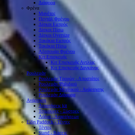
Διάφορα
Φρένα
Μανέτες
Πεντάλ Φρένου
Δίσκοι Εμπρός
Δίσκοι Πίσω
Δίσκοι Oversize
Τακάκια Εμπρός
Τακάκια Πίσω
Αξεσουάρ Φρένου
Κιτ Επισκευής
Κιτ Επισκευής Αντλίας
Κιτ Επισκευής Δαγκάνας
Ρουλεμάν
Ρουλεμάν Τροχών - Αποστάτες
Ρουλεμάν Ψαλιδιού
Ρουλεμάν Μοχλικού - Ανάρτησης
Ρουλεμάν Διάφορα
Ανάρτηση
Αναρτήσεις kit
Τσιμούχες - Ξύστρες
Λάδια - Αναρτήσεων
Είδη Paddock - Τέντες
Τέντες
Stand - Βάσεις