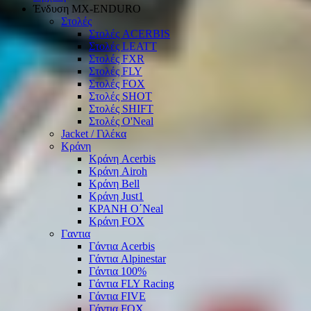
Ένδυση ΜΧ-ΕΝDURO
Στολές
Στολές ACERBIS
Στολές LEATT
Στολές FXR
Στολές FLY
Στολές FOX
Στολές SHOT
Στολές SHIFT
Στολές O'Neal
Jacket / Γιλέκα
Κράνη
Κράνη Acerbis
Κράνη Airoh
Κράνη Bell
Κράνη Just1
ΚΡΑΝΗ O΄Νeal
Κράνη FOX
Γαντια
Γάντια Acerbis
Γάντια Alpinestar
Γάντια 100%
Γάντια FLY Racing
Γάντια FIVE
Γάντια FOX