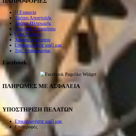
ΠΛΗΡΟΦΟΡΙΕΣ
Η Εταιρεία
Τρόποι Αποστολής
Τρόποι Πληρωμής
Πολιτική Απορρήτου
Όροι Χρήσης
Χάρτης Ιστότοπου
Επικοινωνήστε μαζί μας
Τηλ. Επικοινωνίας
Facebook
ΠΛΗΡΩΜΕΣ ΜΕ ΑΣΦΑΛΕΙΑ
ΥΠΟΣΤΗΡΙΞΗ ΠΕΛΑΤΩΝ
Επικοινωνήστε μαζί μας
Επιστροφές