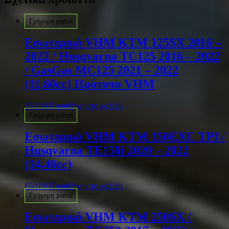
Γρήγορη ματιά
Εσωτερικό VHM KTM 125SX 2016 –
2022 / Husqvarna TC125 2016 – 2022
/ GasGas MC125 2021 – 2022
(11,60cc) Πρότυπο VHM
€
60.00
Προσθήκη στο καλάθι
Γρήγορη ματιά
Εσωτερικό VHM KTM 150EXC TPI /
Husqvarna TE150i 2020 – 2022
(14,40cc)
€
60.00
Προσθήκη στο καλάθι
Γρήγορη ματιά
Εσωτερικό VHM KTM 250SX /