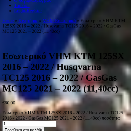
Ο λογαριασμός μου
Ταμείο .
Login-Register
Home
»
Κινητήρας
»
VHM Εσωτερικά
» Εσωτερικό VHM KTM
125SX 2016 – 2022 / Husqvarna TC125 2016 – 2022 / GasGas
MC125 2021 – 2022 (11,40cc)
Εσωτερικό VHM KTM 125SX
2016 – 2022 / Husqvarna
TC125 2016 – 2022 / GasGas
MC125 2021 – 2022 (11,40cc)
€
60.00
Εσωτερικό VHM KTM 125SX 2016 - 2022 / Husqvarna TC125
2016 - 2022 / GasGas MC125 2021 - 2022 (11,40cc) ποσότητα
Προσθήκη στο καλάθι