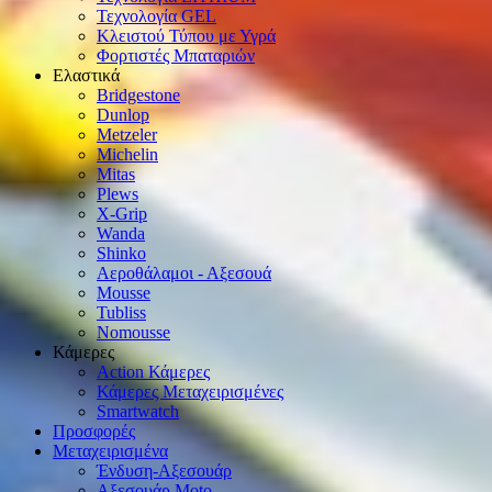
Τεχνολογία GEL
Κλειστού Τύπου με Υγρά
Φορτιστές Μπαταριών
Ελαστικά
Bridgestone
Dunlop
Metzeler
Michelin
Mitas
Plews
X-Grip
Wanda
Shinko
Αεροθάλαμοι - Αξεσουά
Mousse
Tubliss
Nomousse
Κάμερες
Action Κάμερες
Κάμερες Μεταχειρισμένες
Smartwatch
Προσφορές
Μεταχειρισμένα
Ένδυση-Αξεσουάρ
Αξεσουάρ Μοto