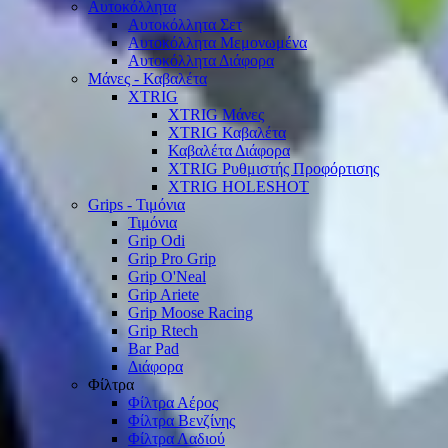
Αυτοκόλλητα
Αυτοκόλλητα Σετ
Αυτοκόλλητα Μεμονωμένα
Αυτοκόλλητα Διάφορα
Μάνες - Καβαλέτα
XTRIG
XTRIG Μάνες
XTRIG Καβαλέτα
Καβαλέτα Διάφορα
XTRIG Ρυθμιστής Προφόρτισης
XTRIG HOLESHOT
Grips - Τιμόνια
Τιμόνια
Grip Odi
Grip Pro Grip
Grip O'Neal
Grip Ariete
Grip Moose Racing
Grip Rtech
Bar Pad
Διάφορα
Φίλτρα
Φίλτρα Αέρος
Φίλτρα Βενζίνης
Φίλτρα Λαδιού