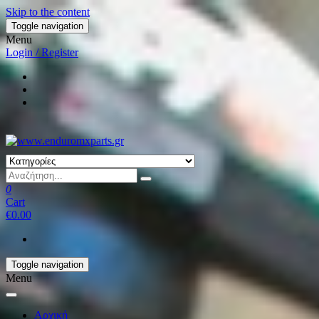
Skip to the content
Toggle navigation
Menu
Login / Register
0
Cart
€0.00
Toggle navigation
Menu
Αρχική