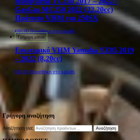
Husqvarna TC250 2017 – 2022 /
GasGas MC250 2022 (22,20cc)
Πρότυπο VHM για 250SX
€
60.00
Προσθήκη στο καλάθι
Γρήγορη ματιά
Εσωτερικό VHM Yamaha YZ85 2019
– 2022 (8,20cc)
€
60.00
Προσθήκη στο καλάθι
Γρήγορη αναζήτηση
Αναζήτηση για:
Αναζήτηση