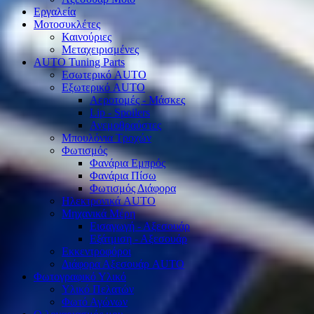
Εργαλεία
Μοτοσυκλέτες
Καινούριες
Μεταχειρισμένες
AUTO Tuning Parts
Εσωτερικό AUTO
Εξωτερικό AUTO
Αεροτομές - Μάσκες
Lip - Spoilers
Ανεμοθραύστες
Μπουλόνια Τροχών
Φωτισμός
Φανάρια Εμπρός
Φανάρια Πίσω
Φωτισμός Διάφορα
Ηλεκτρονικά AUTO
Μηχανικά Μέρη
Εισαγωγή - Αξεσουάρ
Εξάτμιση - Αξεσουάρ
Εκκεντροφόροι
Διάφορα Αξεσουάρ AUTO
Φωτογραφικό Υλικό
Υλικό Πελατών
Φωτό Αγώνων