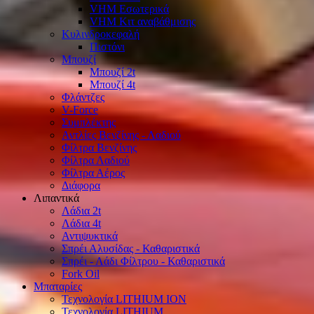
VHM Εσωτερικά
VHM Κιτ αναβάθμισης
Κυλινδροκεφαλή
Πιστόνι
Μπουζί
Μπουζί 2t
Μπουζί 4t
Φλάντζες
V-Force
Συμπλέκτης
Αντλίες Βενζίνης - Λαδιού
Φίλτρα Βενζίνης
Φίλτρα Λαδιού
Φίλτρα Αέρος
Διάφορα
Λιπαντικά
Λάδια 2t
Λάδια 4t
Αντιψυκτικά
Σπρέι Αλυσίδας - Καθαριστικά
Σπρέι - Λάδι Φίλτρου - Καθαριστικά
Fork Oil
Μπαταρίες
Τεχνολογία LITHIUM ION
Τεχνολογία LITHIUM