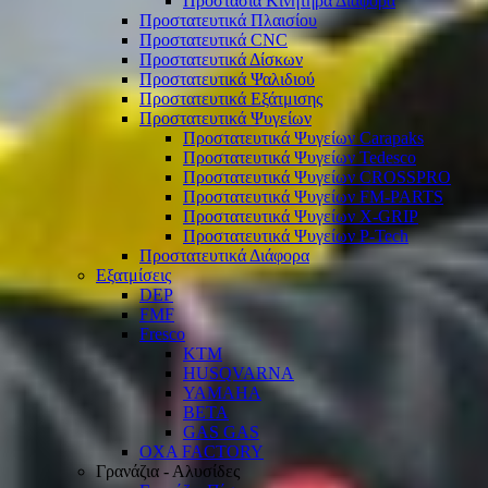
Προστασία Κινητήρα Διάφορα
Προστατευτικά Πλαισίου
Προστατευτικά CNC
Προστατευτικά Δίσκων
Προστατευτικά Ψαλιδιού
Προστατευτικά Εξάτμισης
Προστατευτικά Ψυγείων
Προστατευτικά Ψυγείων Carapaks
Προστατευτικά Ψυγείων Tedesco
Προστατευτικά Ψυγείων CROSSPRO
Προστατευτικά Ψυγείων FM-PARTS
Προστατευτικά Ψυγείων X-GRIP
Προστατευτικά Ψυγείων P-Tech
Προστατευτικά Διάφορα
Εξατμίσεις
DEP
FMF
Fresco
KTM
HUSQVARNA
YAMAHA
BETA
GAS GAS
OXA FACTORY
Γρανάζια - Αλυσίδες