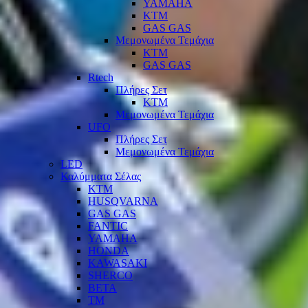
YAMAHA
KTM
GAS GAS
Μεμονωμένα Τεμάχια
KTM
GAS GAS
Rtech
Πλήρες Σετ
KTM
Μεμονωμένα Τεμάχια
UFO
Πλήρες Σετ
Μεμονωμένα Τεμάχια
LED
Καλύμματα Σέλας
KTM
HUSQVARNA
GAS GAS
FANTIC
YAMAHA
HONDA
KAWASAKI
SHERCO
BETA
TM