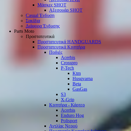
Μάσκες SHOT
Αξεσουάρ SHOT
Casual Ένδυση
Σακίδια
Διάφορα Ένδυσης
Parts Moto
Προστατευτικά
Προστατευτικά HANDGUARDS
Προστατευτικά Κινητήρα
Ποδιές
Acerbis
Crosspro
P-Tech
Ktm
Husqvarna
Beta
GasGas
S3
X-Grip
Κινητήρα - Κάρτερ
Acerbis
Enduro Hog
Polisport
Αντλίας Νερού