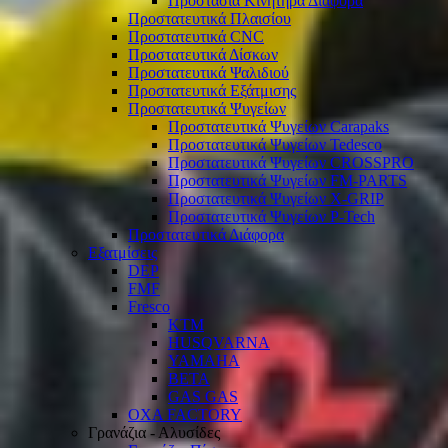
Προστασία Κινητήρα Διάφορα
Προστατευτικά Πλαισίου
Προστατευτικά CNC
Προστατευτικά Δίσκων
Προστατευτικά Ψαλιδιού
Προστατευτικά Εξάτμισης
Προστατευτικά Ψυγείων
Προστατευτικά Ψυγείων Carapaks
Προστατευτικά Ψυγείων Tedesco
Προστατευτικά Ψυγείων CROSSPRO
Προστατευτικά Ψυγείων FM-PARTS
Προστατευτικά Ψυγείων X-GRIP
Προστατευτικά Ψυγείων P-Tech
Προστατευτικά Διάφορα
Εξατμίσεις
DEP
FMF
Fresco
KTM
HUSQVARNA
YAMAHA
BETA
GAS GAS
OXA FACTORY
Γρανάζια - Αλυσίδες