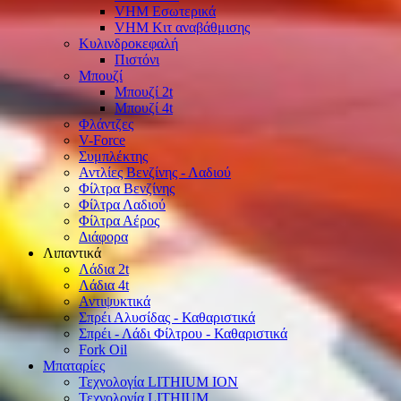
VHM Εσωτερικά
VHM Κιτ αναβάθμισης
Κυλινδροκεφαλή
Πιστόνι
Μπουζί
Μπουζί 2t
Μπουζί 4t
Φλάντζες
V-Force
Συμπλέκτης
Αντλίες Βενζίνης - Λαδιού
Φίλτρα Βενζίνης
Φίλτρα Λαδιού
Φίλτρα Αέρος
Διάφορα
Λιπαντικά
Λάδια 2t
Λάδια 4t
Αντιψυκτικά
Σπρέι Αλυσίδας - Καθαριστικά
Σπρέι - Λάδι Φίλτρου - Καθαριστικά
Fork Oil
Μπαταρίες
Τεχνολογία LITHIUM ION
Τεχνολογία LITHIUM