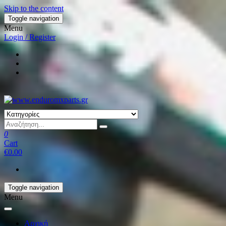
Skip to the content
Toggle navigation
Menu
Login / Register
0
Cart
€0.00
Toggle navigation
Menu
Αρχική