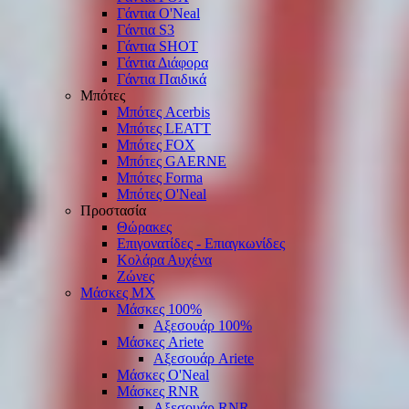
Γάντια O'Νeal
Γάντια S3
Γάντια SHOT
Γάντια Διάφορα
Γάντια Παιδικά
Μπότες
Μπότες Acerbis
Μπότες LEATT
Μπότες FOX
Μπότες GAERNE
Μπότες Forma
Μπότες O'Neal
Προστασία
Θώρακες
Επιγονατίδες - Επιαγκωνίδες
Κολάρα Αυχένα
Ζώνες
Μάσκες ΜΧ
Μάσκες 100%
Αξεσουάρ 100%
Μάσκες Ariete
Αξεσουάρ Ariete
Μάσκες O'Neal
Μάσκες RNR
Αξεσουάρ RNR