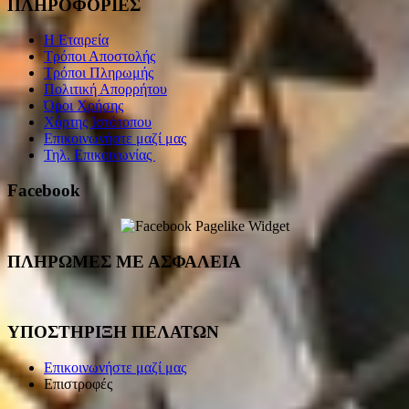
ΠΛΗΡΟΦΟΡΙΕΣ
Η Εταιρεία
Τρόποι Αποστολής
Τρόποι Πληρωμής
Πολιτική Απορρήτου
Όροι Χρήσης
Χάρτης Ιστότοπου
Επικοινωνήστε μαζί μας
Τηλ. Επικοινωνίας
Facebook
ΠΛΗΡΩΜΕΣ ΜΕ ΑΣΦΑΛΕΙΑ
ΥΠΟΣΤΗΡΙΞΗ ΠΕΛΑΤΩΝ
Επικοινωνήστε μαζί μας
Επιστροφές