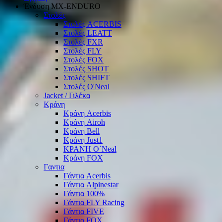
Ένδυση ΜΧ-ΕΝDURO
Στολές
Στολές ACERBIS
Στολές LEATT
Στολές FXR
Στολές FLY
Στολές FOX
Στολές SHOT
Στολές SHIFT
Στολές O'Neal
Jacket / Γιλέκα
Κράνη
Κράνη Acerbis
Κράνη Airoh
Κράνη Bell
Κράνη Just1
ΚΡΑΝΗ O΄Νeal
Κράνη FOX
Γαντια
Γάντια Acerbis
Γάντια Alpinestar
Γάντια 100%
Γάντια FLY Racing
Γάντια FIVE
Γάντια FOX