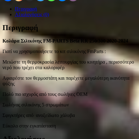
Περιγραφή
Αξιολογήσεις (0)
Περιγραφή
Κολάρα Σιλικόνης FM-PARTS Beta RR 250/300 2020-2024
Γιατί να χρησιμοποιήσετε το κιτ σιλικόνης FmParts :
Μειώστε τη θερμοκρασία λειτουργίας του κινητήρα , περισσότερο
νερό που τρέχει στα καλοριφέρ
Αφαιρέστε τον θερμοστάτη και παρέχετε μεγαλύτερη ικανότητα
ψύξης
Πολύ πιο ισχυρός από τους σωλήνες OEM
Σωλήνας σιλικόνης 5 στρωμάτων
Σφιγκτήρες από ανοξείδωτο χάλυβα
Εύκολο στην εγκατάσταση
Αξιολογήσεις