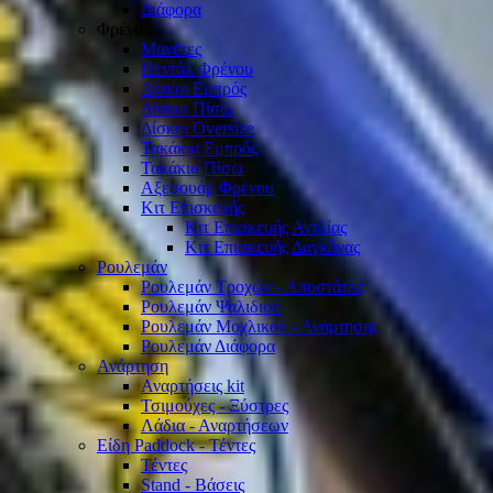
Διάφορα
Φρένα
Μανέτες
Πεντάλ Φρένου
Δίσκοι Εμπρός
Δίσκοι Πίσω
Δίσκοι Oversize
Τακάκια Εμπρός
Τακάκια Πίσω
Αξεσουάρ Φρένου
Κιτ Επισκευής
Κιτ Επισκευής Αντλίας
Κιτ Επισκευής Δαγκάνας
Ρουλεμάν
Ρουλεμάν Τροχών - Αποστάτες
Ρουλεμάν Ψαλιδιού
Ρουλεμάν Μοχλικού - Ανάρτησης
Ρουλεμάν Διάφορα
Ανάρτηση
Αναρτήσεις kit
Τσιμούχες - Ξύστρες
Λάδια - Αναρτήσεων
Είδη Paddock - Τέντες
Τέντες
Stand - Βάσεις