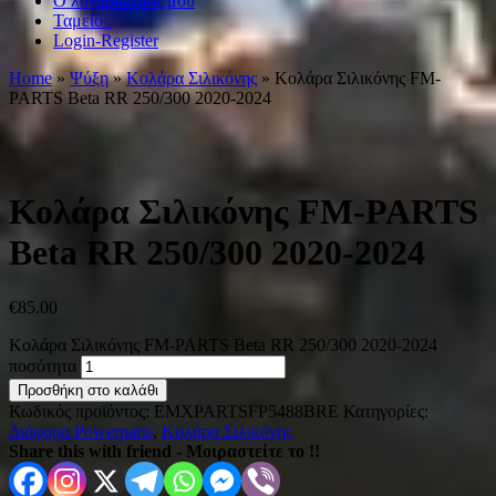
Ο λογαριασμός μου
Ταμείο .
Login-Register
Home
»
Ψύξη
»
Κολάρα Σιλικόνης
» Κολάρα Σιλικόνης FM-
PARTS Beta RR 250/300 2020-2024
Κολάρα Σιλικόνης FM-PARTS
Beta RR 250/300 2020-2024
€
85.00
Κολάρα Σιλικόνης FM-PARTS Beta RR 250/300 2020-2024
ποσότητα
Προσθήκη στο καλάθι
Κωδικός προϊόντος:
EMXPARTSFP5488BRE
Κατηγορίες:
Διάφορα Powerparts
,
Κολάρα Σιλικόνης
Share this with friend - Μοιραστείτε το !!