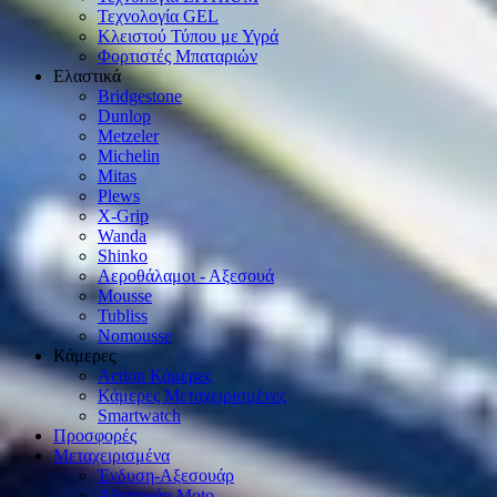
Τεχνολογία GEL
Κλειστού Τύπου με Υγρά
Φορτιστές Μπαταριών
Ελαστικά
Bridgestone
Dunlop
Metzeler
Michelin
Mitas
Plews
X-Grip
Wanda
Shinko
Αεροθάλαμοι - Αξεσουά
Mousse
Tubliss
Nomousse
Κάμερες
Action Κάμερες
Κάμερες Μεταχειρισμένες
Smartwatch
Προσφορές
Μεταχειρισμένα
Ένδυση-Αξεσουάρ
Αξεσουάρ Μοto