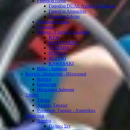
Γρανάζια Πίσω
Γρανάζια DUAL Ατσάλι-Αλουμίνιο
Γρανάζια Αλουμίνιο
Γρανάζια Σίδερο
Γρανάζια Εμπρός
Αλυσίδες
Οδηγοί - Γλίστρες Αλυσίδας
KTM
HUSQVARNA
YAMAHA
HONDA
SUZUKI
KAWASAKI
Βίδες - Διάφορα
Κοντέρ - Ωρόμετρα - Ηλεκτρικά
Κοντέρ
Ωρόμετρα
Ηλεκτρικά Διάφορα
Τροχοί
Ζάντες
Ακτίνες Τροχών
Ρουλεμάν Τροχών - Αποστάτες
Πλαστικά
Acerbis
Πλήρες Σετ