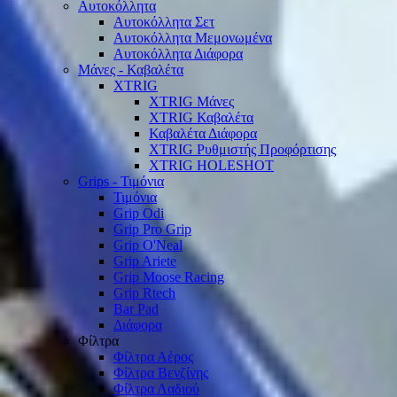
Αυτοκόλλητα
Αυτοκόλλητα Σετ
Αυτοκόλλητα Μεμονωμένα
Αυτοκόλλητα Διάφορα
Μάνες - Καβαλέτα
XTRIG
XTRIG Μάνες
XTRIG Καβαλέτα
Καβαλέτα Διάφορα
XTRIG Ρυθμιστής Προφόρτισης
XTRIG HOLESHOT
Grips - Τιμόνια
Τιμόνια
Grip Odi
Grip Pro Grip
Grip O'Neal
Grip Ariete
Grip Moose Racing
Grip Rtech
Bar Pad
Διάφορα
Φίλτρα
Φίλτρα Αέρος
Φίλτρα Βενζίνης
Φίλτρα Λαδιού