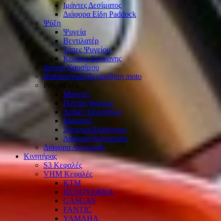
Ιμάντες Δεσίματος
Διάφορα Είδη Paddock
Ψύξη
Ψυγεία
Βεντιλατέρ
Τάπες Ψυγείου
Κολάρα Σιλικόνης
Δοχεία Καυσίμου
Καθαριστικά-Περιποίηση moto
PowerParts
Μανέτες
Πεντάλ Φρένου
Λεβιές Ταχυτήτων
Μαρσπιέ
Σύστημα Εκκίνησης
Διάφορα Powerparts
Διάφορα Αξεσουάρ
Κινητήρας
S3 Κεφαλές
VHM Κεφαλές
KTM
HUSQVARNA
GASGAS
FANTIC
YAMAHA