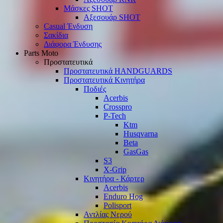
Μάσκες SHOT
Αξεσουάρ SHOT
Casual Ένδυση
Σακίδια
Διάφορα Ένδυσης
Parts Moto
Προστατευτικά
Προστατευτικά HANDGUARDS
Προστατευτικά Κινητήρα
Ποδιές
Acerbis
Crosspro
P-Tech
Ktm
Husqvarna
Beta
GasGas
S3
X-Grip
Κινητήρα - Κάρτερ
Acerbis
Enduro Hog
Polisport
Αντλίας Νερού