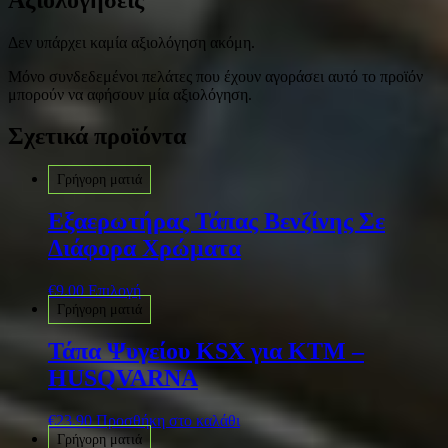
Δεν υπάρχει καμία αξιολόγηση ακόμη.
Μόνο συνδεδεμένοι πελάτες που έχουν αγοράσει αυτό το προϊόν
μπορούν να αφήσουν μία αξιολόγηση.
Σχετικά προϊόντα
Γρήγορη ματιά
Εξαερωτήρας Τάπας Βενζίνης Σε
Διάφορα Χρώματα
€
9.00
Επιλογή
Γρήγορη ματιά
Τάπα Ψυγείου KSX για KTM –
HUSQVARNA
€
23.90
Προσθήκη στο καλάθι
Γρήγορη ματιά