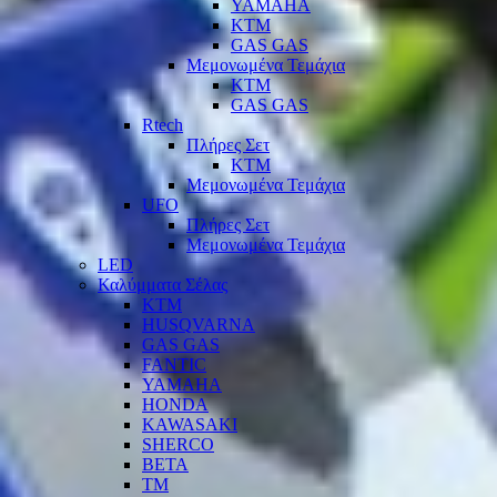
YAMAHA
KTM
GAS GAS
Μεμονωμένα Τεμάχια
KTM
GAS GAS
Rtech
Πλήρες Σετ
KTM
Μεμονωμένα Τεμάχια
UFO
Πλήρες Σετ
Μεμονωμένα Τεμάχια
LED
Καλύμματα Σέλας
KTM
HUSQVARNA
GAS GAS
FANTIC
YAMAHA
HONDA
KAWASAKI
SHERCO
BETA
TM