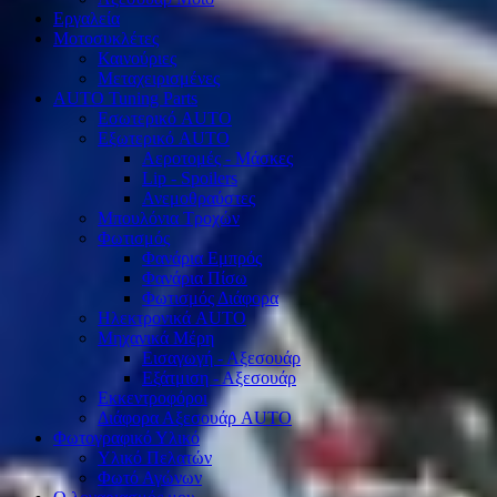
Εργαλεία
Μοτοσυκλέτες
Καινούριες
Μεταχειρισμένες
AUTO Tuning Parts
Εσωτερικό AUTO
Εξωτερικό AUTO
Αεροτομές - Μάσκες
Lip - Spoilers
Ανεμοθραύστες
Μπουλόνια Τροχών
Φωτισμός
Φανάρια Εμπρός
Φανάρια Πίσω
Φωτισμός Διάφορα
Ηλεκτρονικά AUTO
Μηχανικά Μέρη
Εισαγωγή - Αξεσουάρ
Εξάτμιση - Αξεσουάρ
Εκκεντροφόροι
Διάφορα Αξεσουάρ AUTO
Φωτογραφικό Υλικό
Υλικό Πελατών
Φωτό Αγώνων