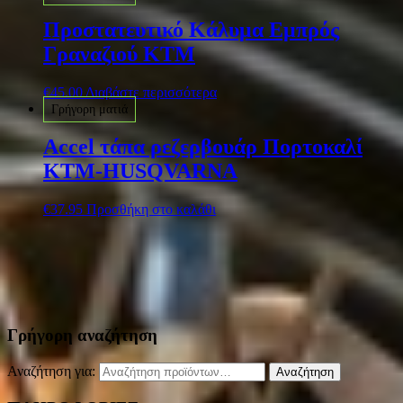
Προστατευτικό Κάλυμα Εμπρός
Γραναζιού KTM
€
45.00
Διαβάστε περισσότερα
Γρήγορη ματιά
Accel τάπα ρεζερβουάρ Πορτοκαλί
KTM-HUSQVARNA
€
37.95
Προσθήκη στο καλάθι
Γρήγορη αναζήτηση
Αναζήτηση για:
Αναζήτηση