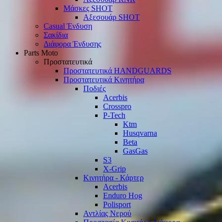
Μάσκες SHOT
Αξεσουάρ SHOT
Casual Ένδυση
Σακίδια
Διάφορα Ένδυσης
Parts Moto
Προστατευτικά
Προστατευτικά HANDGUARDS
Προστατευτικά Κινητήρα
Ποδιές
Acerbis
Crosspro
P-Tech
Ktm
Husqvarna
Beta
GasGas
S3
X-Grip
Κινητήρα - Κάρτερ
Acerbis
Enduro Hog
Polisport
Αντλίας Νερού