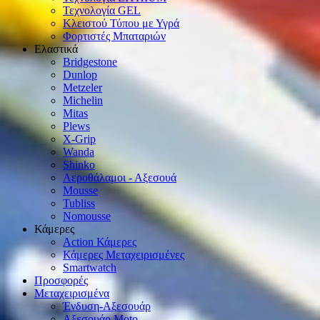
Τεχνολογία GEL
Κλειστού Τύπου με Υγρά
Φορτιστές Μπαταριών
Ελαστικά
Bridgestone
Dunlop
Metzeler
Michelin
Mitas
Plews
X-Grip
Wanda
Shinko
Αεροθάλαμοι - Αξεσουά
Mousse
Tubliss
Nomousse
Κάμερες
Action Κάμερες
Κάμερες Μεταχειρισμένες
Smartwatch
Προσφορές
Μεταχειρισμένα
Ένδυση-Αξεσουάρ
Αξεσουάρ Μοto