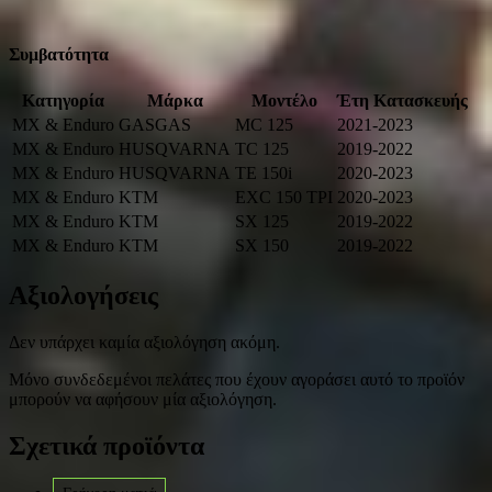
Συμβατότητα
Κατηγορία
Μάρκα
Μοντέλο
Έτη Κατασκευής
MX & Enduro
GASGAS
MC 125
2021-2023
MX & Enduro
HUSQVARNA
TC 125
2019-2022
MX & Enduro
HUSQVARNA
ΤΕ 150i
2020-2023
MX & Enduro
KTM
EXC 150 TPI
2020-2023
MX & Enduro
KTM
SX 125
2019-2022
MX & Enduro
KTM
SX 150
2019-2022
Αξιολογήσεις
Δεν υπάρχει καμία αξιολόγηση ακόμη.
Μόνο συνδεδεμένοι πελάτες που έχουν αγοράσει αυτό το προϊόν
μπορούν να αφήσουν μία αξιολόγηση.
Σχετικά προϊόντα