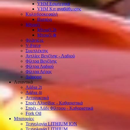
VHM Εσωτερικά
VHM Κιτ αναβάθμισης
Κυλινδροκεφαλή
Πιστόνι
Μπουζί
Μπουζί 2t
Μπουζί 4t
Φλάντζες
V-Force
Συμπλέκτης
Αντλίες Βενζίνης - Λαδιού
Φίλτρα Βενζίνης
Φίλτρα Λαδιού
Φίλτρα Αέρος
Διάφορα
Λιπαντικά
Λάδια 2t
Λάδια 4t
Αντιψυκτικά
Σπρέι Αλυσίδας - Καθαριστικά
Σπρέι - Λάδι Φίλτρου - Καθαριστικά
Fork Oil
Μπαταρίες
Τεχνολογία LITHIUM ION
Τεχνολογία LITHIUM