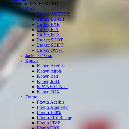
Ένδυση ΜΧ-ΕΝDURO
Στολές
Στολές ACERBIS
Στολές LEATT
Στολές FXR
Στολές FLY
Στολές FOX
Στολές SHOT
Στολές SHIFT
Στολές O'Neal
Jacket / Γιλέκα
Κράνη
Κράνη Acerbis
Κράνη Airoh
Κράνη Bell
Κράνη Just1
ΚΡΑΝΗ O΄Νeal
Κράνη FOX
Γαντια
Γάντια Acerbis
Γάντια Alpinestar
Γάντια 100%
Γάντια FLY Racing
Γάντια FIVE
Γάντια FOX