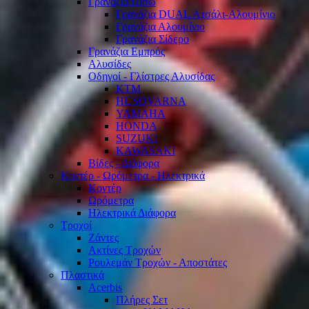
Γρανάζια Πίσω
Γρανάζια DUAL Ατσάλι-Αλουμίνιο
Γρανάζια Αλουμίνιο
Γρανάζια Σίδερο
Γρανάζια Εμπρός
Αλυσίδες
Οδηγοί - Γλίστρες Αλυσίδας
KTM
HUSQVARNA
YAMAHA
HONDA
SUZUKI
KAWASAKI
Βίδες - Διάφορα
Κοντέρ - Ωρόμετρα - Ηλεκτρικά
Κοντέρ
Ωρόμετρα
Ηλεκτρικά Διάφορα
Τροχοί
Ζάντες
Ακτίνες Τροχών
Ρουλεμάν Τροχών - Αποστάτες
Πλαστικά
Acerbis
Πλήρες Σετ