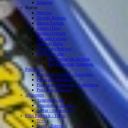
Διάφορα
Φρένα
Μανέτες
Πεντάλ Φρένου
Δίσκοι Εμπρός
Δίσκοι Πίσω
Δίσκοι Oversize
Τακάκια Εμπρός
Τακάκια Πίσω
Αξεσουάρ Φρένου
Κιτ Επισκευής
Κιτ Επισκευής Αντλίας
Κιτ Επισκευής Δαγκάνας
Ρουλεμάν
Ρουλεμάν Τροχών - Αποστάτες
Ρουλεμάν Ψαλιδιού
Ρουλεμάν Μοχλικού - Ανάρτησης
Ρουλεμάν Διάφορα
Ανάρτηση
Αναρτήσεις kit
Τσιμούχες - Ξύστρες
Λάδια - Αναρτήσεων
Είδη Paddock - Τέντες
Τέντες
Stand - Βάσεις