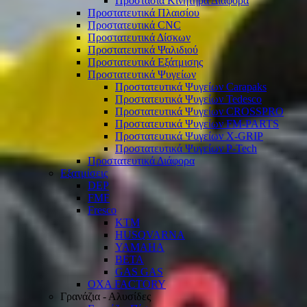
Προστασία Κινητήρα Διάφορα
Προστατευτικά Πλαισίου
Προστατευτικά CNC
Προστατευτικά Δίσκων
Προστατευτικά Ψαλιδιού
Προστατευτικά Εξάτμισης
Προστατευτικά Ψυγείων
Προστατευτικά Ψυγείων Carapaks
Προστατευτικά Ψυγείων Tedesco
Προστατευτικά Ψυγείων CROSSPRO
Προστατευτικά Ψυγείων FM-PARTS
Προστατευτικά Ψυγείων X-GRIP
Προστατευτικά Ψυγείων P-Tech
Προστατευτικά Διάφορα
Εξατμίσεις
DEP
FMF
Fresco
KTM
HUSQVARNA
YAMAHA
BETA
GAS GAS
OXA FACTORY
Γρανάζια - Αλυσίδες