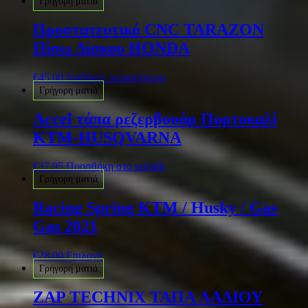
Γρήγορη ματιά
Προστατευτικό CNC TARAZON
Πίσω Δίσκου HONDA
€
45.00
Διαβάστε περισσότερα
Γρήγορη ματιά
Accel τάπα ρεζερβουάρ Πορτοκαλί
KTM-HUSQVARNA
€
37.95
Προσθήκη στο καλάθι
Γρήγορη ματιά
Racing Spring KTM / Husky / Gas
Gas 2021
€
28.00
Επιλογή
Γρήγορη ματιά
ZAP TECHNIX ΤΑΠΑ ΛΑΔΙΟΥ