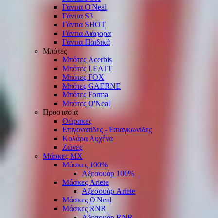
Γάντια O'Νeal
Γάντια S3
Γάντια SHOT
Γάντια Διάφορα
Γάντια Παιδικά
Μπότες
Μπότες Acerbis
Μπότες LEATT
Μπότες FOX
Μπότες GAERNE
Μπότες Forma
Μπότες O'Neal
Προστασία
Θώρακες
Επιγονατίδες - Επιαγκωνίδες
Κολάρα Αυχένα
Ζώνες
Μάσκες ΜΧ
Μάσκες 100%
Αξεσουάρ 100%
Μάσκες Ariete
Αξεσουάρ Ariete
Μάσκες O'Neal
Μάσκες RNR
Αξεσουάρ RNR