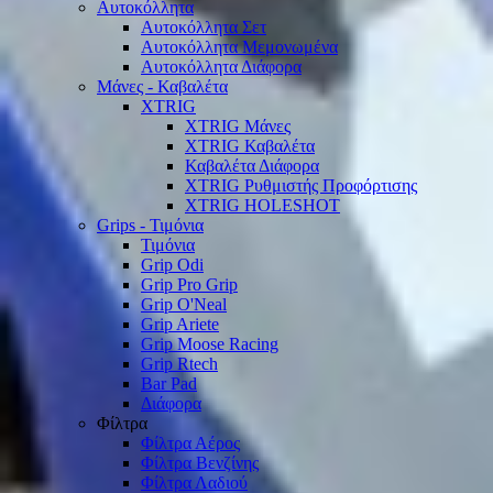
Αυτοκόλλητα
Αυτοκόλλητα Σετ
Αυτοκόλλητα Μεμονωμένα
Αυτοκόλλητα Διάφορα
Μάνες - Καβαλέτα
XTRIG
XTRIG Μάνες
XTRIG Καβαλέτα
Καβαλέτα Διάφορα
XTRIG Ρυθμιστής Προφόρτισης
XTRIG HOLESHOT
Grips - Τιμόνια
Τιμόνια
Grip Odi
Grip Pro Grip
Grip O'Neal
Grip Ariete
Grip Moose Racing
Grip Rtech
Bar Pad
Διάφορα
Φίλτρα
Φίλτρα Αέρος
Φίλτρα Βενζίνης
Φίλτρα Λαδιού