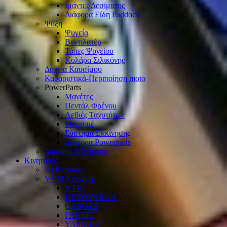
Ιμάντες Δεσίματος
Διάφορα Είδη Paddock
Ψύξη
Ψυγεία
Βεντιλατέρ
Τάπες Ψυγείου
Κολάρα Σιλικόνης
Δοχεία Καυσίμου
Καθαριστικά-Περιποίηση moto
PowerParts
Μανέτες
Πεντάλ Φρένου
Λεβιές Ταχυτήτων
Μαρσπιέ
Σύστημα Εκκίνησης
Διάφορα Powerparts
Διάφορα Αξεσουάρ
Κινητήρας
S3 Κεφαλές
VHM Κεφαλές
KTM
HUSQVARNA
GASGAS
FANTIC
YAMAHA