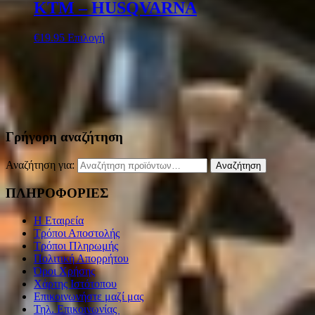
KTM – HUSQVARNA
€
19.95
Επιλογή
Γρήγορη αναζήτηση
Αναζήτηση για:
Αναζήτηση
ΠΛΗΡΟΦΟΡΙΕΣ
Η Εταιρεία
Τρόποι Αποστολής
Τρόποι Πληρωμής
Πολιτική Απορρήτου
Όροι Χρήσης
Χάρτης Ιστότοπου
Επικοινωνήστε μαζί μας
Τηλ. Επικοινωνίας