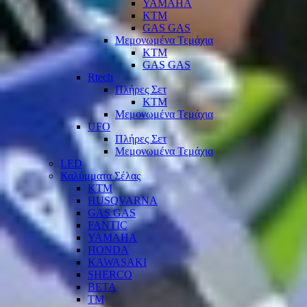
YAMAHA
KTM
GAS GAS
Μεμονωμένα Τεμάχια
KTM
GAS GAS
Rtech
Πλήρες Σετ
KTM
Μεμονωμένα Τεμάχια
UFO
Πλήρες Σετ
Μεμονωμένα Τεμάχια
LED
Καλύμματα Σέλας
KTM
HUSQVARNA
GAS GAS
FANTIC
YAMAHA
HONDA
KAWASAKI
SHERCO
BETA
TM