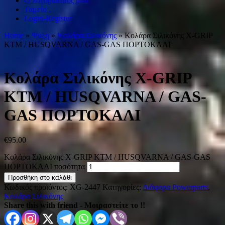
Ο λογαριασμός μου
Ταμείο .
Login-Register
Home
»
Ψύξη
»
Κολάρα Σιλικόνης
» Κολάρα Σιλικόνης X-GRIP
KTM / HUSQVARNA / GAS-GAS ΠΟΡΤΟΚΑΛΙ
Κολάρα Σιλικόνης X-GRIP
KTM / HUSQVARNA / GAS-
GAS ΠΟΡΤΟΚΑΛΙ
€
95.00
Κολάρα Σιλικόνης X-GRIP KTM / HUSQVARNA / GAS-GAS
ΠΟΡΤΟΚΑΛΙ ποσότητα
Προσθήκη στο καλάθι
Κωδικός προϊόντος:
XG-2447
Κατηγορίες:
Διάφορα Powerparts
,
Κολάρα Σιλικόνης
Share this with friend - Μοιραστείτε το !!