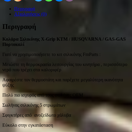
Περιγραφή
Αξιολογήσεις (0)
Περιγραφή
Κολάρα Σιλικόνης X-Grip KTM / HUSQVARNA / GAS-GAS
Πορτοκαλί
Γιατί να χρησιμοποιήσετε το κιτ σιλικόνης FmParts :
Μειώστε τη θερμοκρασία λειτουργίας του κινητήρα , περισσότερο
νερό που τρέχει στα καλοριφέρ
Αφαιρέστε τον θερμοστάτη και παρέχετε μεγαλύτερη ικανότητα
ψύξης
Πολύ πιο ισχυρός από τους σωλήνες OEM
Σωλήνας σιλικόνης 5 στρωμάτων
Σφιγκτήρες από ανοξείδωτο χάλυβα
Εύκολο στην εγκατάσταση