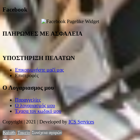
Facebook
ΠΛΗΡΩΜΕΣ ΜΕ ΑΣΦΑΛΕΙΑ
ΥΠΟΣΤΗΡΙΞΗ ΠΕΛΑΤΩΝ
Επικοινωνήστε μαζί μας
Επιστροφές
Ο Λογαριασμος μου
Παραγγελίες
Ο λογαριασμός μου
Έχασα τον κωδικό μου
Copyright | 2021 | Developed by
ICS Services
Καλάθι
Ταμείο
Συνέχεια αγορών