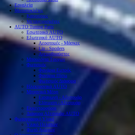
Εργαλεία
Μοτοσυκλέτες
Καινούριες
Μεταχειρισμένες
AUTO Tuning Parts
Εσωτερικό AUTO
Εξωτερικό AUTO
Αεροτομές - Μάσκες
Lip - Spoilers
Ανεμοθραύστες
Μπουλόνια Τροχών
Φωτισμός
Φανάρια Εμπρός
Φανάρια Πίσω
Φωτισμός Διάφορα
Ηλεκτρονικά AUTO
Μηχανικά Μέρη
Εισαγωγή - Αξεσουάρ
Εξάτμιση - Αξεσουάρ
Εκκεντροφόροι
Διάφορα Αξεσουάρ AUTO
Φωτογραφικό Υλικό
Υλικό Πελατών
Φωτό Αγώνων