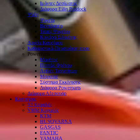
Ιμάντες Δεσίματος
Διάφορα Είδη Paddock
Ψύξη
Ψυγεία
Βεντιλατέρ
Τάπες Ψυγείου
Κολάρα Σιλικόνης
Δοχεία Καυσίμου
Καθαριστικά-Περιποίηση moto
PowerParts
Μανέτες
Πεντάλ Φρένου
Λεβιές Ταχυτήτων
Μαρσπιέ
Σύστημα Εκκίνησης
Διάφορα Powerparts
Διάφορα Αξεσουάρ
Κινητήρας
S3 Κεφαλές
VHM Κεφαλές
KTM
HUSQVARNA
GASGAS
FANTIC
YAMAHA