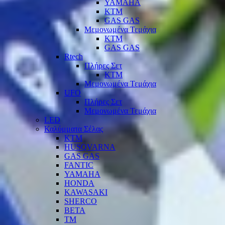
YAMAHA
KTM
GAS GAS
Μεμονωμένα Τεμάχια
KTM
GAS GAS
Rtech
Πλήρες Σετ
KTM
Μεμονωμένα Τεμάχια
UFO
Πλήρες Σετ
Μεμονωμένα Τεμάχια
LED
Καλύμματα Σέλας
KTM
HUSQVARNA
GAS GAS
FANTIC
YAMAHA
HONDA
KAWASAKI
SHERCO
BETA
TM