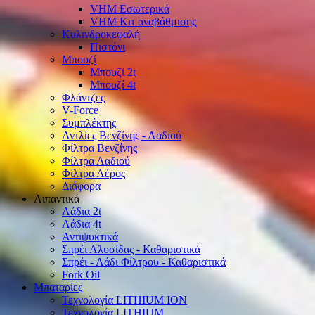
VHM Εσωτερικά
VHM Κιτ αναβάθμισης
Κυλινδροκεφαλή
Πιστόνι
Μπουζί
Μπουζί 2t
Μπουζί 4t
Φλάντζες
V-Force
Συμπλέκτης
Αντλίες Βενζίνης - Λαδιού
Φίλτρα Βενζίνης
Φίλτρα Λαδιού
Φίλτρα Αέρος
Διάφορα
Λιπαντικά
Λάδια 2t
Λάδια 4t
Αντιψυκτικά
Σπρέι Αλυσίδας - Καθαριστικά
Σπρέι - Λάδι Φίλτρου - Καθαριστικά
Fork Oil
Μπαταρίες
Τεχνολογία LITHIUM ION
Τεχνολογία LITHIUM