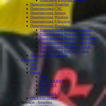
Προστασία Κινητήρα Διάφορα
Προστατευτικά Πλαισίου
Προστατευτικά CNC
Προστατευτικά Δίσκων
Προστατευτικά Ψαλιδιού
Προστατευτικά Εξάτμισης
Προστατευτικά Ψυγείων
Προστατευτικά Ψυγείων Carapaks
Προστατευτικά Ψυγείων Tedesco
Προστατευτικά Ψυγείων CROSSPRO
Προστατευτικά Ψυγείων FM-PARTS
Προστατευτικά Ψυγείων X-GRIP
Προστατευτικά Ψυγείων P-Tech
Προστατευτικά Διάφορα
Εξατμίσεις
DEP
FMF
Fresco
KTM
HUSQVARNA
YAMAHA
BETA
GAS GAS
OXA FACTORY
Γρανάζια - Αλυσίδες