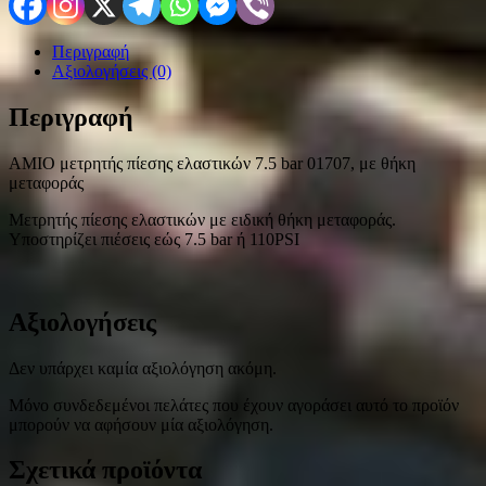
Περιγραφή
Αξιολογήσεις (0)
Περιγραφή
AMIO μετρητής πίεσης ελαστικών 7.5 bar 01707, με θήκη
μεταφοράς
Μετρητής πίεσης ελαστικών με ειδική θήκη μεταφοράς.
Υποστηρίζει πιέσεις εώς 7.5 bar ή 110PSI
Αξιολογήσεις
Δεν υπάρχει καμία αξιολόγηση ακόμη.
Μόνο συνδεδεμένοι πελάτες που έχουν αγοράσει αυτό το προϊόν
μπορούν να αφήσουν μία αξιολόγηση.
Σχετικά προϊόντα