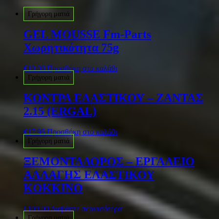
Γρήγορη ματιά
GEL MOUSSE Fm-Parts
Χωρητικότητα 75g
€
10.00
Προσθήκη στο καλάθι
Γρήγορη ματιά
ΚΟΝΤΡΑ ΕΛΑΣΤΙΚΟΥ – ΖΑΝΤΑΣ
2.15 (ERGAL)
€
17.95
Προσθήκη στο καλάθι
Γρήγορη ματιά
ΞΕΜΟΝΤΑΔΟΡΟΣ – ΕΡΓΑΛΕΙΟ
ΑΛΛΑΓΗΣ ΕΛΑΣΤΙΚΟΥ
KOKKINO
€
109.00
Διαβάστε περισσότερα
Γρήγορη ματιά