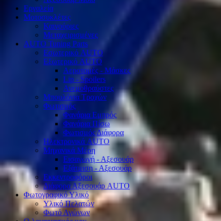
Εργαλεία
Μοτοσυκλέτες
Καινούριες
Μεταχειρισμένες
AUTO Tuning Parts
Εσωτερικό AUTO
Εξωτερικό AUTO
Αεροτομές - Μάσκες
Lip - Spoilers
Ανεμοθραύστες
Μπουλόνια Τροχών
Φωτισμός
Φανάρια Εμπρός
Φανάρια Πίσω
Φωτισμός Διάφορα
Ηλεκτρονικά AUTO
Μηχανικά Μέρη
Εισαγωγή - Αξεσουάρ
Εξάτμιση - Αξεσουάρ
Εκκεντροφόροι
Διάφορα Αξεσουάρ AUTO
Φωτογραφικό Υλικό
Υλικό Πελατών
Φωτό Αγώνων