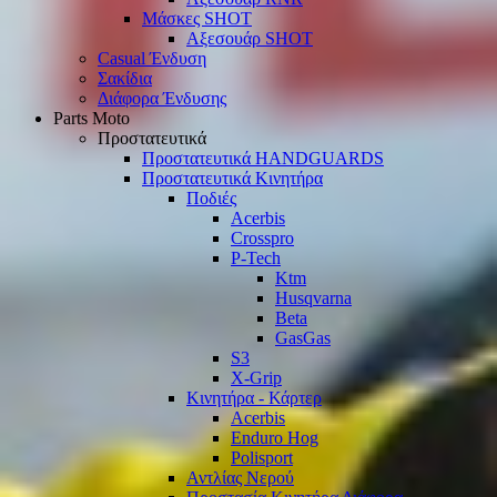
Μάσκες SHOT
Αξεσουάρ SHOT
Casual Ένδυση
Σακίδια
Διάφορα Ένδυσης
Parts Moto
Προστατευτικά
Προστατευτικά HANDGUARDS
Προστατευτικά Κινητήρα
Ποδιές
Acerbis
Crosspro
P-Tech
Ktm
Husqvarna
Beta
GasGas
S3
X-Grip
Κινητήρα - Κάρτερ
Acerbis
Enduro Hog
Polisport
Αντλίας Νερού