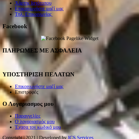
Χάρτης Ιστότοπου
Επικοινωνήστε μαζί μας
Τηλ. Επικοινωνίας
Facebook
ΠΛΗΡΩΜΕΣ ΜΕ ΑΣΦΑΛΕΙΑ
ΥΠΟΣΤΗΡΙΞΗ ΠΕΛΑΤΩΝ
Επικοινωνήστε μαζί μας
Επιστροφές
Ο Λογαριασμος μου
Παραγγελίες
Ο λογαριασμός μου
Έχασα τον κωδικό μου
Copyright | 2021 | Developed by
ICS Services