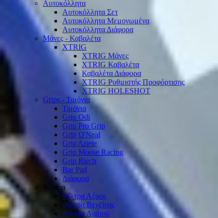
Αυτοκόλλητα
Αυτοκόλλητα Σετ
Αυτοκόλλητα Μεμονωμένα
Αυτοκόλλητα Διάφορα
Μάνες - Καβαλέτα
XTRIG
XTRIG Μάνες
XTRIG Καβαλέτα
Καβαλέτα Διάφορα
XTRIG Ρυθμιστής Προφόρτισης
XTRIG HOLESHOT
Grips - Τιμόνια
Τιμόνια
Grip Odi
Grip Pro Grip
Grip O'Neal
Grip Ariete
Grip Moose Racing
Grip Rtech
Bar Pad
Διάφορα
Φίλτρα
Φίλτρα Αέρος
Φίλτρα Βενζίνης
Φίλτρα Λαδιού