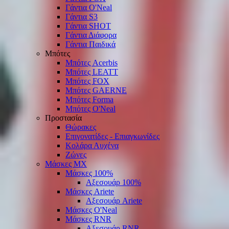
Γάντια O'Νeal
Γάντια S3
Γάντια SHOT
Γάντια Διάφορα
Γάντια Παιδικά
Μπότες
Μπότες Acerbis
Μπότες LEATT
Μπότες FOX
Μπότες GAERNE
Μπότες Forma
Μπότες O'Neal
Προστασία
Θώρακες
Επιγονατίδες - Επιαγκωνίδες
Κολάρα Αυχένα
Ζώνες
Μάσκες ΜΧ
Μάσκες 100%
Αξεσουάρ 100%
Μάσκες Ariete
Αξεσουάρ Ariete
Μάσκες O'Neal
Μάσκες RNR
Αξεσουάρ RNR