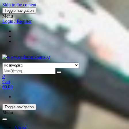
Skip to the content
Toggle navigation
Menu
Login / Register
0
Cart
€0.00
Toggle navigation
Menu
Αρχική