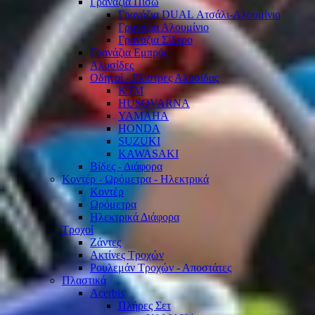
Γρανάζια Πίσω
Γρανάζια DUAL Ατσάλι-Αλουμίνιο
Γρανάζια Αλουμίνιο
Γρανάζια Σίδερο
Γρανάζια Εμπρός
Αλυσίδες
Οδηγοί - Γλίστρες Αλυσίδας
KTM
HUSQVARNA
YAMAHA
HONDA
SUZUKI
KAWASAKI
Βίδες - Διάφορα
Κοντέρ - Ωρόμετρα - Ηλεκτρικά
Κοντέρ
Ωρόμετρα
Ηλεκτρικά Διάφορα
Τροχοί
Ζάντες
Ακτίνες Τροχών
Ρουλεμάν Τροχών - Αποστάτες
Πλαστικά
Acerbis
Πλήρες Σετ