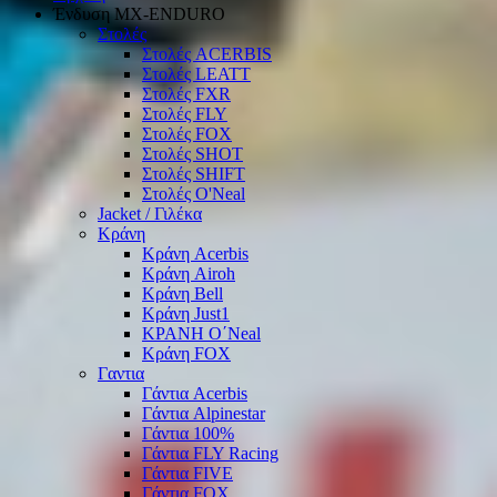
Ένδυση ΜΧ-ΕΝDURO
Στολές
Στολές ACERBIS
Στολές LEATT
Στολές FXR
Στολές FLY
Στολές FOX
Στολές SHOT
Στολές SHIFT
Στολές O'Neal
Jacket / Γιλέκα
Κράνη
Κράνη Acerbis
Κράνη Airoh
Κράνη Bell
Κράνη Just1
ΚΡΑΝΗ O΄Νeal
Κράνη FOX
Γαντια
Γάντια Acerbis
Γάντια Alpinestar
Γάντια 100%
Γάντια FLY Racing
Γάντια FIVE
Γάντια FOX