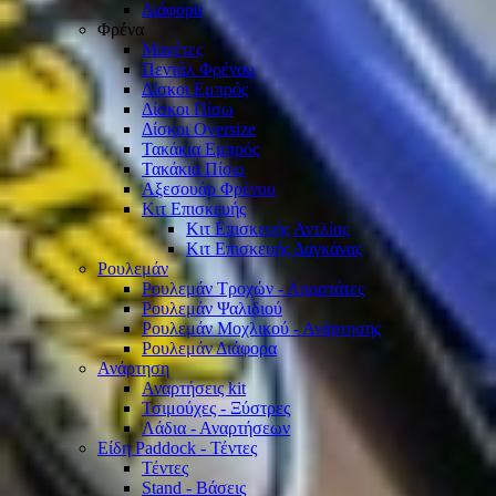
Διάφορα
Φρένα
Μανέτες
Πεντάλ Φρένου
Δίσκοι Εμπρός
Δίσκοι Πίσω
Δίσκοι Oversize
Τακάκια Εμπρός
Τακάκια Πίσω
Αξεσουάρ Φρένου
Κιτ Επισκευής
Κιτ Επισκευής Αντλίας
Κιτ Επισκευής Δαγκάνας
Ρουλεμάν
Ρουλεμάν Τροχών - Αποστάτες
Ρουλεμάν Ψαλιδιού
Ρουλεμάν Μοχλικού - Ανάρτησης
Ρουλεμάν Διάφορα
Ανάρτηση
Αναρτήσεις kit
Τσιμούχες - Ξύστρες
Λάδια - Αναρτήσεων
Είδη Paddock - Τέντες
Τέντες
Stand - Βάσεις