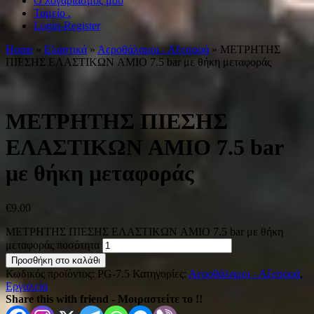
Ο λογαριασμός μου
Ταμείο .
Login-Register
Home
»
Ελαστικά
»
Αεροθάλαμοι - Αξεσουά
» ΜΕΤΡΗΤΗΣ
ΠΙΕΣΗΣ ΕΛΑΣΤΙΚΩΝ AMIO 7.5 bar με θήκη μεταφοράς
ΜΕΤΡΗΤΗΣ ΠΙΕΣΗΣ
ΕΛΑΣΤΙΚΩΝ AMIO 7.5 bar
με θήκη μεταφοράς
€
9.00
ΜΕΤΡΗΤΗΣ ΠΙΕΣΗΣ ΕΛΑΣΤΙΚΩΝ AMIO 7.5 bar με θήκη
μεταφοράς ποσότητα
Προσθήκη στο καλάθι
Κωδικός προϊόντος:
PG-7.5
Κατηγορίες:
Αεροθάλαμοι - Αξεσουά
,
Εργαλεία
Share this with friend - Μοιραστείτε το !!