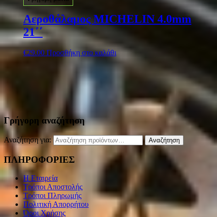
Αεροθάλαμος MICHELIN 4.0mm
21΄΄
€
29.00
Προσθήκη στο καλάθι
Γρήγορη αναζήτηση
Αναζήτηση για:
Αναζήτηση
ΠΛΗΡΟΦΟΡΙΕΣ
Η Εταιρεία
Τρόποι Αποστολής
Τρόποι Πληρωμής
Πολιτική Απορρήτου
Όροι Χρήσης