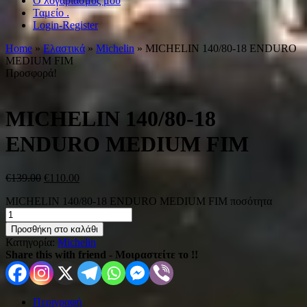
Ο λογαριασμός μου
Ταμείο .
Login-Register
Home
»
Ελαστικά
»
Michelin
» MICHELIN 140/80-18 ENDURO
MEDIUM FIM
Προσφορά!
MICHELIN 140/80-18
ENDURO MEDIUM FIM
€
139.00
€
110.00
MICHELIN 140/80-18 ENDURO MEDIUM FIM ποσότητα
Προσθήκη στο καλάθι
Κατηγορία:
Michelin
Share this with friend - Μοιραστείτε το !!
Περιγραφή