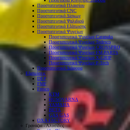
Προστασία Κινητήρα Διάφορα
Προστατευτικά Πλαισίου
Προστατευτικά CNC
Προστατευτικά Δίσκων
Προστατευτικά Ψαλιδιού
Προστατευτικά Εξάτμισης
Προστατευτικά Ψυγείων
Προστατευτικά Ψυγείων Carapaks
Προστατευτικά Ψυγείων Tedesco
Προστατευτικά Ψυγείων CROSSPRO
Προστατευτικά Ψυγείων FM-PARTS
Προστατευτικά Ψυγείων X-GRIP
Προστατευτικά Ψυγείων P-Tech
Προστατευτικά Διάφορα
Εξατμίσεις
DEP
FMF
Fresco
KTM
HUSQVARNA
YAMAHA
BETA
GAS GAS
OXA FACTORY
Γρανάζια - Αλυσίδες