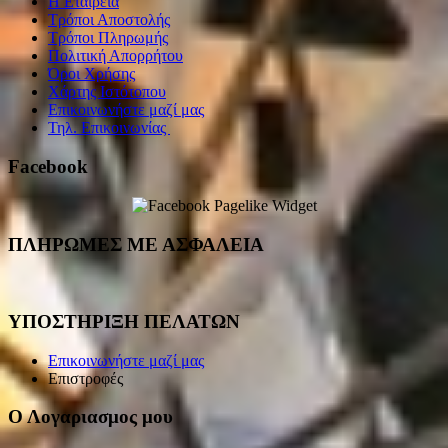
Η Εταιρεία
Τρόποι Αποστολής
Τρόποι Πληρωμής
Πολιτική Απορρήτου
Όροι Χρήσης
Χάρτης Ιστότοπου
Επικοινωνήστε μαζί μας
Τηλ. Επικοινωνίας
Facebook
ΠΛΗΡΩΜΕΣ ΜΕ ΑΣΦΑΛΕΙΑ
ΥΠΟΣΤΗΡΙΞΗ ΠΕΛΑΤΩΝ
Επικοινωνήστε μαζί μας
Επιστροφές
Ο Λογαριασμος μου