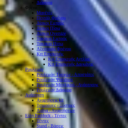
Διάφορα
Φρένα
Μανέτες
Πεντάλ Φρένου
Δίσκοι Εμπρός
Δίσκοι Πίσω
Δίσκοι Oversize
Τακάκια Εμπρός
Τακάκια Πίσω
Αξεσουάρ Φρένου
Κιτ Επισκευής
Κιτ Επισκευής Αντλίας
Κιτ Επισκευής Δαγκάνας
Ρουλεμάν
Ρουλεμάν Τροχών - Αποστάτες
Ρουλεμάν Ψαλιδιού
Ρουλεμάν Μοχλικού - Ανάρτησης
Ρουλεμάν Διάφορα
Ανάρτηση
Αναρτήσεις kit
Τσιμούχες - Ξύστρες
Λάδια - Αναρτήσεων
Είδη Paddock - Τέντες
Τέντες
Stand - Βάσεις