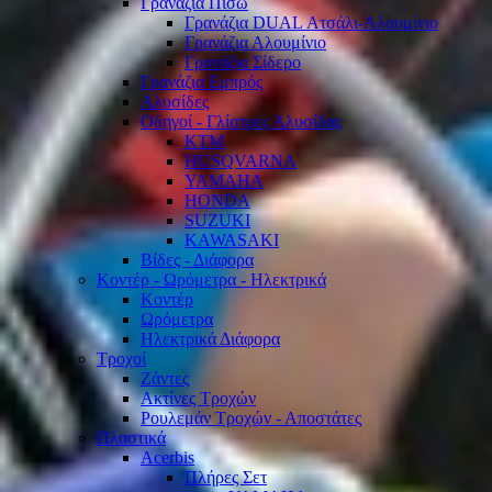
Γρανάζια Πίσω
Γρανάζια DUAL Ατσάλι-Αλουμίνιο
Γρανάζια Αλουμίνιο
Γρανάζια Σίδερο
Γρανάζια Εμπρός
Αλυσίδες
Οδηγοί - Γλίστρες Αλυσίδας
KTM
HUSQVARNA
YAMAHA
HONDA
SUZUKI
KAWASAKI
Βίδες - Διάφορα
Κοντέρ - Ωρόμετρα - Ηλεκτρικά
Κοντέρ
Ωρόμετρα
Ηλεκτρικά Διάφορα
Τροχοί
Ζάντες
Ακτίνες Τροχών
Ρουλεμάν Τροχών - Αποστάτες
Πλαστικά
Acerbis
Πλήρες Σετ