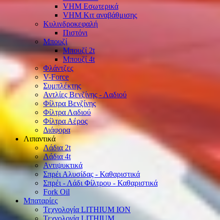
VHM Εσωτερικά
VHM Κιτ αναβάθμισης
Κυλινδροκεφαλή
Πιστόνι
Μπουζί
Μπουζί 2t
Μπουζί 4t
Φλάντζες
V-Force
Συμπλέκτης
Αντλίες Βενζίνης - Λαδιού
Φίλτρα Βενζίνης
Φίλτρα Λαδιού
Φίλτρα Αέρος
Διάφορα
Λιπαντικά
Λάδια 2t
Λάδια 4t
Αντιψυκτικά
Σπρέι Αλυσίδας - Καθαριστικά
Σπρέι - Λάδι Φίλτρου - Καθαριστικά
Fork Oil
Μπαταρίες
Τεχνολογία LITHIUM ION
Τεχνολογία LITHIUM