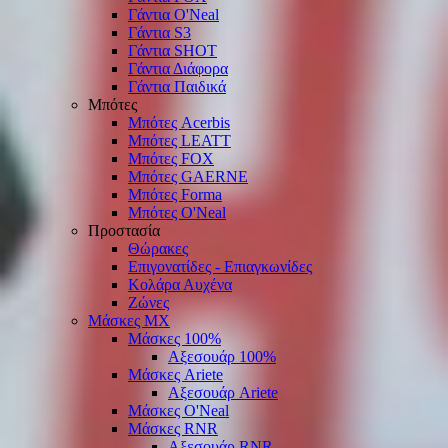
Γάντια O'Νeal
Γάντια S3
Γάντια SHOT
Γάντια Διάφορα
Γάντια Παιδικά
Μπότες
Μπότες Acerbis
Μπότες LEATT
Μπότες FOX
Μπότες GAERNE
Μπότες Forma
Μπότες O'Neal
Προστασία
Θώρακες
Επιγονατίδες - Επιαγκωνίδες
Κολάρα Αυχένα
Ζώνες
Μάσκες ΜΧ
Μάσκες 100%
Αξεσουάρ 100%
Μάσκες Ariete
Αξεσουάρ Ariete
Μάσκες O'Neal
Μάσκες RNR
Αξεσουάρ RNR