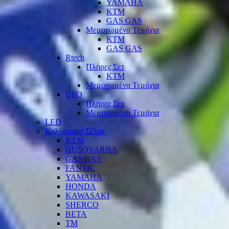
YAMAHA
KTM
GAS GAS
Μεμονωμένα Τεμάχια
KTM
GAS GAS
Rtech
Πλήρες Σετ
KTM
Μεμονωμένα Τεμάχια
UFO
Πλήρες Σετ
Μεμονωμένα Τεμάχια
LED
Καλύμματα Σέλας
KTM
HUSQVARNA
GAS GAS
FANTIC
YAMAHA
HONDA
KAWASAKI
SHERCO
BETA
TM