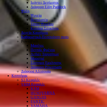
Ιμάντες Δεσίματος
Διάφορα Είδη Paddock
Ψύξη
Ψυγεία
Βεντιλατέρ
Τάπες Ψυγείου
Κολάρα Σιλικόνης
Δοχεία Καυσίμου
Καθαριστικά-Περιποίηση moto
PowerParts
Μανέτες
Πεντάλ Φρένου
Λεβιές Ταχυτήτων
Μαρσπιέ
Σύστημα Εκκίνησης
Διάφορα Powerparts
Διάφορα Αξεσουάρ
Κινητήρας
S3 Κεφαλές
VHM Κεφαλές
KTM
HUSQVARNA
GASGAS
FANTIC
YAMAHA