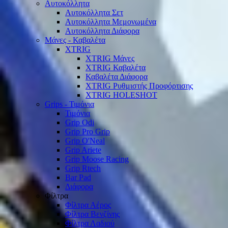
Αυτοκόλλητα
Αυτοκόλλητα Σετ
Αυτοκόλλητα Μεμονωμένα
Αυτοκόλλητα Διάφορα
Μάνες - Καβαλέτα
XTRIG
XTRIG Μάνες
XTRIG Καβαλέτα
Καβαλέτα Διάφορα
XTRIG Ρυθμιστής Προφόρτισης
XTRIG HOLESHOT
Grips - Τιμόνια
Τιμόνια
Grip Odi
Grip Pro Grip
Grip O'Neal
Grip Ariete
Grip Moose Racing
Grip Rtech
Bar Pad
Διάφορα
Φίλτρα
Φίλτρα Αέρος
Φίλτρα Βενζίνης
Φίλτρα Λαδιού