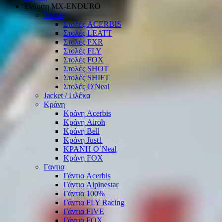
Ένδυση ΜΧ-ΕΝDURO
Στολές
Στολές ACERBIS
Στολές LEATT
Στολές FXR
Στολές FLY
Στολές FOX
Στολές SHOT
Στολές SHIFT
Στολές O'Neal
Jacket / Γιλέκα
Κράνη
Κράνη Acerbis
Κράνη Airoh
Κράνη Bell
Κράνη Just1
ΚΡΑΝΗ O΄Νeal
Κράνη FOX
Γαντια
Γάντια Acerbis
Γάντια Alpinestar
Γάντια 100%
Γάντια FLY Racing
Γάντια FIVE
Γάντια FOX