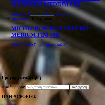
21 ENDURO MEDIUM FIM
€
234.00
€
195.00
Προσθήκη στο καλάθι
Προσφορά!
Γρήγορη ματιά
MICHELIN 90/90-21 ENDURO
MEDIUM FIM 70R
€
95.00
€
90.00
Προσθήκη στο καλάθι
Γρήγορη αναζήτηση
Αναζήτηση για:
Αναζήτηση
ΠΛΗΡΟΦΟΡΙΕΣ