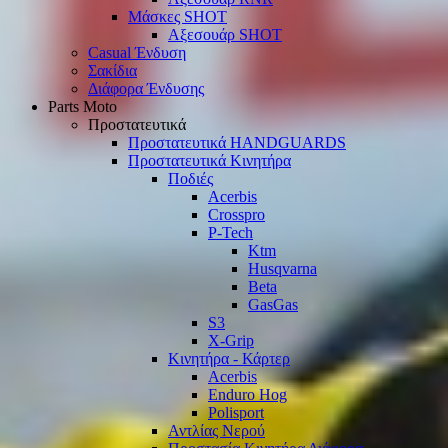
Μάσκες SHOT
Αξεσουάρ SHOT
Casual Ένδυση
Σακίδια
Διάφορα Ένδυσης
Parts Moto
Προστατευτικά
Προστατευτικά HANDGUARDS
Προστατευτικά Κινητήρα
Ποδιές
Acerbis
Crosspro
P-Tech
Ktm
Husqvarna
Beta
GasGas
S3
X-Grip
Κινητήρα - Κάρτερ
Acerbis
Enduro Hog
Polisport
Αντλίας Νερού