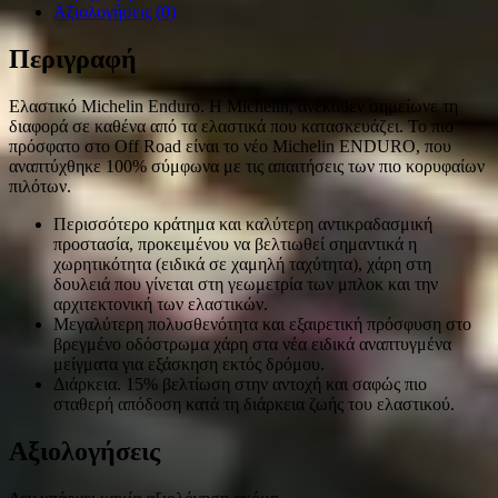
Αξιολογήσεις (0)
Περιγραφή
Ελαστικό Michelin Enduro. Η Michelin, ανέκαθεν σημείωνε τη
διαφορά σε καθένα από τα ελαστικά που κατασκευάζει. Το πιο
πρόσφατο στο Off Road είναι το νέο Michelin ENDURO, που
αναπτύχθηκε 100% σύμφωνα με τις απαιτήσεις των πιο κορυφαίων
πιλότων.
Περισσότερο κράτημα και καλύτερη αντικραδασμική
προστασία, προκειμένου να βελτιωθεί σημαντικά η
χωρητικότητα (ειδικά σε χαμηλή ταχύτητα), χάρη στη
δουλειά που γίνεται στη γεωμετρία των μπλοκ και την
αρχιτεκτονική των ελαστικών.
Μεγαλύτερη πολυσθενότητα και εξαιρετική πρόσφυση στο
βρεγμένο οδόστρωμα χάρη στα νέα ειδικά αναπτυγμένα
μείγματα για εξάσκηση εκτός δρόμου.
Διάρκεια. 15% βελτίωση στην αντοχή και σαφώς πιο
σταθερή απόδοση κατά τη διάρκεια ζωής του ελαστικού.
Αξιολογήσεις