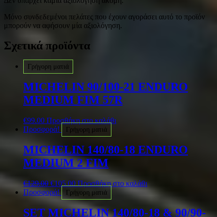
Δεν υπάρχει καμία αξιολόγηση ακόμη.
Μόνο συνδεδεμένοι πελάτες που έχουν αγοράσει αυτό το προϊόν
μπορούν να αφήσουν μία αξιολόγηση.
Σχετικά προϊόντα
Γρήγορη ματιά
MICHELIN 90/100-21 ENDURO
MEDIUM FIM 57R
€
99.00
Προσθήκη στο καλάθι
Προσφορά!
Γρήγορη ματιά
MICHELIN 140/80-18 ENDURO
MEDIUM 2 FIM
€
129.00
€
105.00
Προσθήκη στο καλάθι
Προσφορά!
Γρήγορη ματιά
SET MICHELIN 140/80-18 & 90/90-