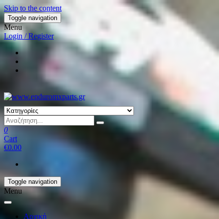
Skip to the content
Toggle navigation
Menu
Login / Register
0
Cart
€0.00
Toggle navigation
Menu
Αρχική