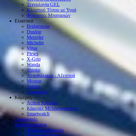
Τεχνολογία GEL
Κλειστού Τύπου με Υγρά
Φορτιστές Μπαταριών
Ελαστικά
Bridgestone
Dunlop
Metzeler
Michelin
Mitas
Plews
X-Grip
Wanda
Shinko
Αεροθάλαμοι - Αξεσουά
Mousse
Tubliss
Nomousse
Κάμερες
Action Κάμερες
Κάμερες Μεταχειρισμένες
Smartwatch
Προσφορές
Μεταχειρισμένα
Ένδυση-Αξεσουάρ
Αξεσουάρ Μοto