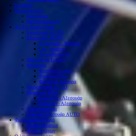
Εργαλεία
Μοτοσυκλέτες
Καινούριες
Μεταχειρισμένες
AUTO Tuning Parts
Εσωτερικό AUTO
Εξωτερικό AUTO
Αεροτομές - Μάσκες
Lip - Spoilers
Ανεμοθραύστες
Μπουλόνια Τροχών
Φωτισμός
Φανάρια Εμπρός
Φανάρια Πίσω
Φωτισμός Διάφορα
Ηλεκτρονικά AUTO
Μηχανικά Μέρη
Εισαγωγή - Αξεσουάρ
Εξάτμιση - Αξεσουάρ
Εκκεντροφόροι
Διάφορα Αξεσουάρ AUTO
Φωτογραφικό Υλικό
Υλικό Πελατών
Φωτό Αγώνων