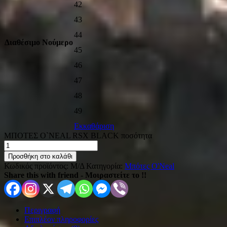
42
43
44
Διαθέσιμο Νούμερο
45
46
47
48
49
Εκκαθάριση
ΜΠΟΤΕΣ O`NEAL RSX BLACK ποσότητα
Προσθήκη στο καλάθι
Κωδικός προϊόντος:
Μ/Δ
Κατηγορία:
Μπότες O'Neal
Share this with friend - Μοιραστείτε το !!
Περιγραφή
Επιπλέον πληροφορίες