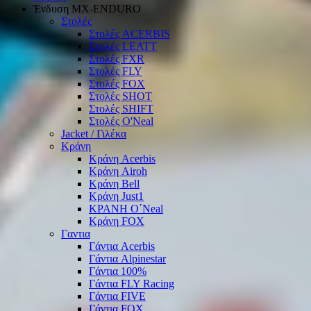
Ένδυση ΜΧ-ΕΝDURO
Στολές
Στολές ACERBIS
Στολές LEATT
Στολές FXR
Στολές FLY
Στολές FOX
Στολές SHOT
Στολές SHIFT
Στολές O'Neal
Jacket / Γιλέκα
Κράνη
Κράνη Acerbis
Κράνη Airoh
Κράνη Bell
Κράνη Just1
ΚΡΑΝΗ O΄Νeal
Κράνη FOX
Γαντια
Γάντια Acerbis
Γάντια Alpinestar
Γάντια 100%
Γάντια FLY Racing
Γάντια FIVE
Γάντια FOX