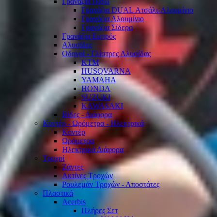
Γρανάζια Πίσω
Γρανάζια DUAL Ατσάλι-Αλουμίνιο
Γρανάζια Αλουμίνιο
Γρανάζια Σίδερο
Γρανάζια Εμπρός
Αλυσίδες
Οδηγοί - Γλίστρες Αλυσίδας
KTM
HUSQVARNA
YAMAHA
HONDA
SUZUKI
KAWASAKI
Βίδες - Διάφορα
Κοντέρ - Ωρόμετρα - Ηλεκτρικά
Κοντέρ
Ωρόμετρα
Ηλεκτρικά Διάφορα
Τροχοί
Ζάντες
Ακτίνες Τροχών
Ρουλεμάν Τροχών - Αποστάτες
Πλαστικά
Acerbis
Πλήρες Σετ