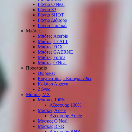
Γάντια O'Νeal
Γάντια S3
Γάντια SHOT
Γάντια Διάφορα
Γάντια Παιδικά
Μπότες
Μπότες Acerbis
Μπότες LEATT
Μπότες FOX
Μπότες GAERNE
Μπότες Forma
Μπότες O'Neal
Προστασία
Θώρακες
Επιγονατίδες - Επιαγκωνίδες
Κολάρα Αυχένα
Ζώνες
Μάσκες ΜΧ
Μάσκες 100%
Αξεσουάρ 100%
Μάσκες Ariete
Αξεσουάρ Ariete
Μάσκες O'Neal
Μάσκες RNR
Αξεσουάρ RNR