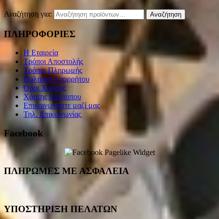
Αναζήτηση για:
Αναζήτηση
ΠΛΗΡΟΦΟΡΙΕΣ
Η Εταιρεία
Τρόποι Αποστολής
Τρόποι Πληρωμής
Πολιτική Απορρήτου
Όροι Χρήσης
Χάρτης Ιστότοπου
Επικοινωνήστε μαζί μας
Τηλ. Επικοινωνίας
Facebook
ΠΛΗΡΩΜΕΣ ΜΕ ΑΣΦΑΛΕΙΑ
ΥΠΟΣΤΗΡΙΞΗ ΠΕΛΑΤΩΝ