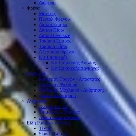
Διάφορα
Φρένα
Μανέτες
Πεντάλ Φρένου
Δίσκοι Εμπρός
Δίσκοι Πίσω
Δίσκοι Oversize
Τακάκια Εμπρός
Τακάκια Πίσω
Αξεσουάρ Φρένου
Κιτ Επισκευής
Κιτ Επισκευής Αντλίας
Κιτ Επισκευής Δαγκάνας
Ρουλεμάν
Ρουλεμάν Τροχών - Αποστάτες
Ρουλεμάν Ψαλιδιού
Ρουλεμάν Μοχλικού - Ανάρτησης
Ρουλεμάν Διάφορα
Ανάρτηση
Αναρτήσεις kit
Τσιμούχες - Ξύστρες
Λάδια - Αναρτήσεων
Είδη Paddock - Τέντες
Τέντες
Stand - Βάσεις