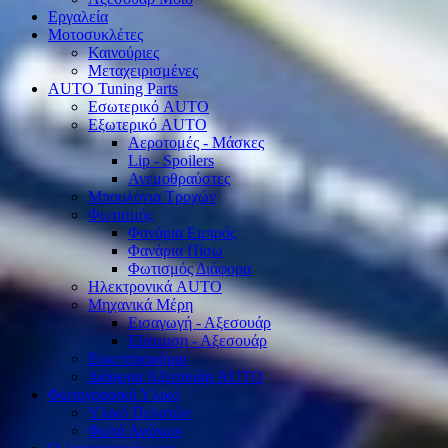
Εργαλεία
Μοτοσυκλέτες
Καινούριες
Μεταχειρισμένες
AUTO Tuning Parts
Εσωτερικό AUTO
Εξωτερικό AUTO
Αεροτομές - Μάσκες
Lip - Spoilers
Ανεμοθραύστες
Μπουλόνια Τροχών
Φωτισμός
Φανάρια Εμπρός
Φανάρια Πίσω
Φωτισμός Διάφορα
Ηλεκτρονικά AUTO
Μηχανικά Μέρη
Εισαγωγή - Αξεσουάρ
Εξάτμιση - Αξεσουάρ
Εκκεντροφόροι
Διάφορα Αξεσουάρ AUTO
Φωτογραφικό Υλικό
Υλικό Πελατών
Φωτό Αγώνων