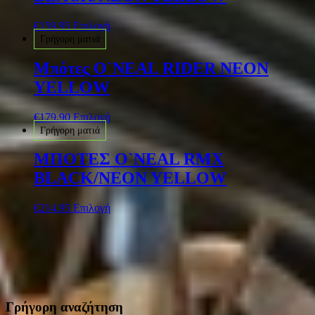
€
159.95
Επιλογή
Γρήγορη ματιά
Μπότες O`NEAL RIDER NEON
YELLOW
€
179.90
Επιλογή
Γρήγορη ματιά
ΜΠΟΤΕΣ O`NEAL RMX
BLACK/NEON YELLOW
€
214.95
Επιλογή
Γρήγορη αναζήτηση