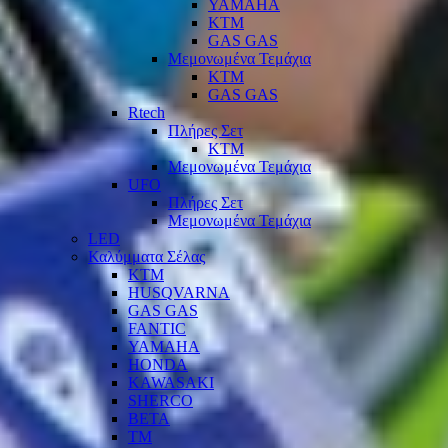
YAMAHA
KTM
GAS GAS
Μεμονωμένα Τεμάχια
KTM
GAS GAS
Rtech
Πλήρες Σετ
KTM
Μεμονωμένα Τεμάχια
UFO
Πλήρες Σετ
Μεμονωμένα Τεμάχια
LED
Καλύμματα Σέλας
KTM
HUSQVARNA
GAS GAS
FANTIC
YAMAHA
HONDA
KAWASAKI
SHERCO
BETA
TM