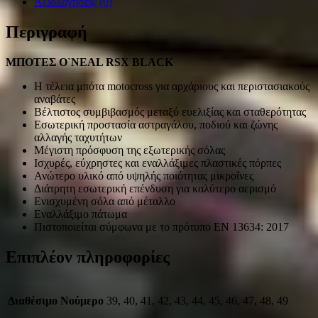
Αξιολογήσεις (0)
Περιγραφή
ΜΠΟΤΕΣ O`NEAL RSX BLACK
Η τέλεια μπότα motocross για αρχάριους και περιστασιακούς
αναβάτες
Βέλτιστος συμβιβασμός μεταξύ ευελιξίας και σταθερότητας
Εσωτερική προστασία αστραγάλου, ποδιού και ζώνης
αλλαγής ταχυτήτων
Μέγιστη πρόσφυση της εξωτερικής σόλας
Ισχυρές, εύχρηστες και εναλλάξιμες πλαστικές πόρπες
Ανώτερο υλικό από υψηλής ποιότητας μικροΐνες
Διάτρητη εσωτερική επένδυση για καλύτερο αερισμό
Ενισχυμένη σόλα από μέταλλο
Εναλλάξιμο πάτωμα
Πιστοποιείται σύμφωνα με το πρότυπο EN 13634: 2017
Επιπλέον πληροφορίες
Διαθέσιμο Νούμερο
39, 40, 41, 42, 43, 44, 45, 46, 47, 48, 49