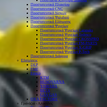
Προστασία Κινητήρα Διάφορα
Προστατευτικά Πλαισίου
Προστατευτικά CNC
Προστατευτικά Δίσκων
Προστατευτικά Ψαλιδιού
Προστατευτικά Εξάτμισης
Προστατευτικά Ψυγείων
Προστατευτικά Ψυγείων Carapaks
Προστατευτικά Ψυγείων Tedesco
Προστατευτικά Ψυγείων CROSSPRO
Προστατευτικά Ψυγείων FM-PARTS
Προστατευτικά Ψυγείων X-GRIP
Προστατευτικά Ψυγείων P-Tech
Προστατευτικά Διάφορα
Εξατμίσεις
DEP
FMF
Fresco
KTM
HUSQVARNA
YAMAHA
BETA
GAS GAS
OXA FACTORY
Γρανάζια - Αλυσίδες