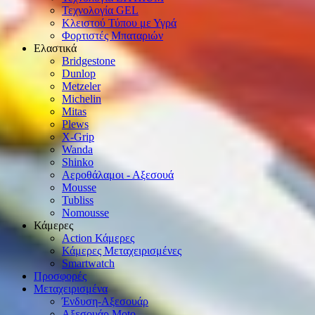
Τεχνολογία GEL
Κλειστού Τύπου με Υγρά
Φορτιστές Μπαταριών
Ελαστικά
Bridgestone
Dunlop
Metzeler
Michelin
Mitas
Plews
X-Grip
Wanda
Shinko
Αεροθάλαμοι - Αξεσουά
Mousse
Tubliss
Nomousse
Κάμερες
Action Κάμερες
Κάμερες Μεταχειρισμένες
Smartwatch
Προσφορές
Μεταχειρισμένα
Ένδυση-Αξεσουάρ
Αξεσουάρ Μοto