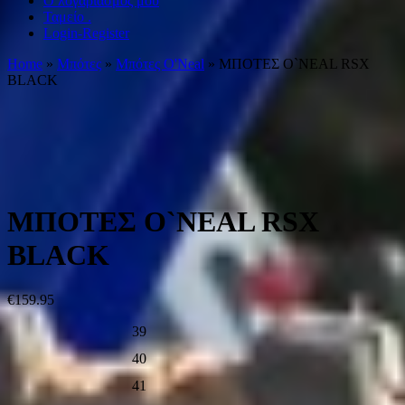
Ο λογαριασμός μου
Ταμείο .
Login-Register
Home
»
Μπότες
»
Μπότες O'Neal
» ΜΠΟΤΕΣ O`NEAL RSX
BLACK
ΜΠΟΤΕΣ O`NEAL RSX
BLACK
€
159.95
39
40
41