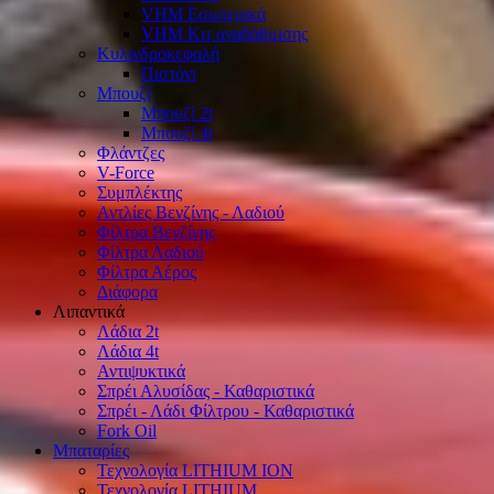
VHM Εσωτερικά
VHM Κιτ αναβάθμισης
Κυλινδροκεφαλή
Πιστόνι
Μπουζί
Μπουζί 2t
Μπουζί 4t
Φλάντζες
V-Force
Συμπλέκτης
Αντλίες Βενζίνης - Λαδιού
Φίλτρα Βενζίνης
Φίλτρα Λαδιού
Φίλτρα Αέρος
Διάφορα
Λιπαντικά
Λάδια 2t
Λάδια 4t
Αντιψυκτικά
Σπρέι Αλυσίδας - Καθαριστικά
Σπρέι - Λάδι Φίλτρου - Καθαριστικά
Fork Oil
Μπαταρίες
Τεχνολογία LITHIUM ION
Τεχνολογία LITHIUM