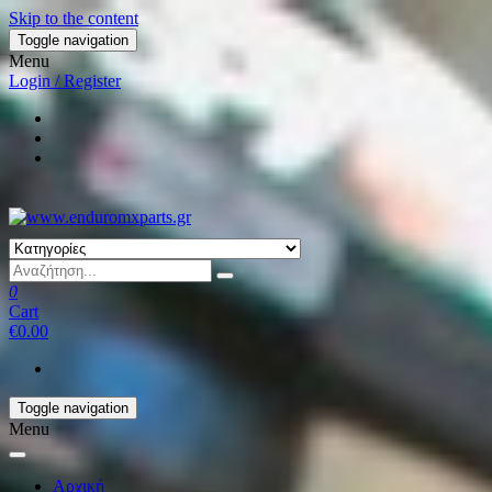
Skip to the content
Toggle navigation
Menu
Login / Register
0
Cart
€0.00
Toggle navigation
Menu
Αρχική