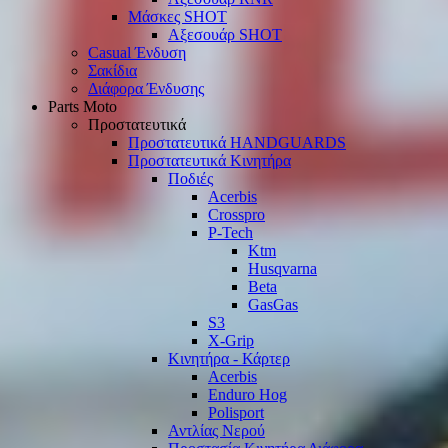
Μάσκες SHOT
Αξεσουάρ SHOT
Casual Ένδυση
Σακίδια
Διάφορα Ένδυσης
Parts Moto
Προστατευτικά
Προστατευτικά HANDGUARDS
Προστατευτικά Κινητήρα
Ποδιές
Acerbis
Crosspro
P-Tech
Ktm
Husqvarna
Beta
GasGas
S3
X-Grip
Κινητήρα - Κάρτερ
Acerbis
Enduro Hog
Polisport
Αντλίας Νερού