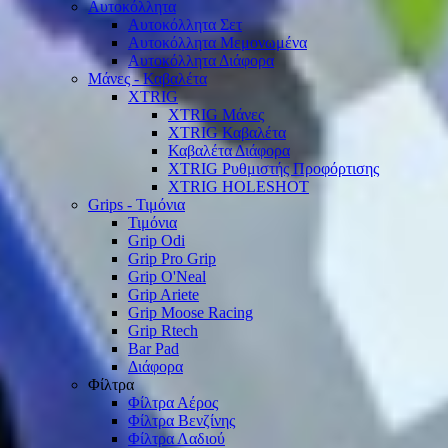
Αυτοκόλλητα
Αυτοκόλλητα Σετ
Αυτοκόλλητα Μεμονωμένα
Αυτοκόλλητα Διάφορα
Μάνες - Καβαλέτα
XTRIG
XTRIG Μάνες
XTRIG Καβαλέτα
Καβαλέτα Διάφορα
XTRIG Ρυθμιστής Προφόρτισης
XTRIG HOLESHOT
Grips - Τιμόνια
Τιμόνια
Grip Odi
Grip Pro Grip
Grip O'Neal
Grip Ariete
Grip Moose Racing
Grip Rtech
Bar Pad
Διάφορα
Φίλτρα
Φίλτρα Αέρος
Φίλτρα Βενζίνης
Φίλτρα Λαδιού