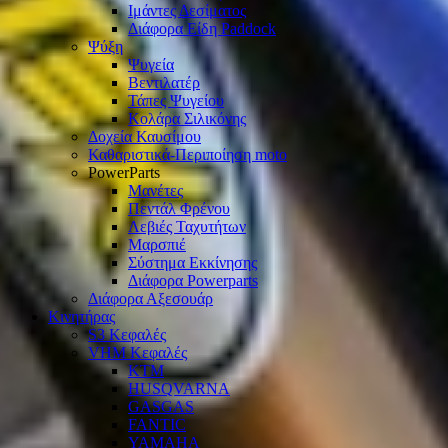
Ιμάντες Δεσίματος
Διάφορα Είδη Paddock
Ψύξη
Ψυγεία
Βεντιλατέρ
Τάπες Ψυγείου
Κολάρα Σιλικόνης
Δοχεία Καυσίμου
Καθαριστικά-Περιποίηση moto
PowerParts
Μανέτες
Πεντάλ Φρένου
Λεβιές Ταχυτήτων
Μαρσπιέ
Σύστημα Εκκίνησης
Διάφορα Powerparts
Διάφορα Αξεσουάρ
Κινητήρας
S3 Κεφαλές
VHM Κεφαλές
KTM
HUSQVARNA
GASGAS
FANTIC
YAMAHA