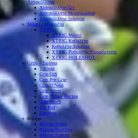
Αυτοκόλλητα
Αυτοκόλλητα Σετ
Αυτοκόλλητα Μεμονωμένα
Αυτοκόλλητα Διάφορα
Μάνες - Καβαλέτα
XTRIG
XTRIG Μάνες
XTRIG Καβαλέτα
Καβαλέτα Διάφορα
XTRIG Ρυθμιστής Προφόρτισης
XTRIG HOLESHOT
Grips - Τιμόνια
Τιμόνια
Grip Odi
Grip Pro Grip
Grip O'Neal
Grip Ariete
Grip Moose Racing
Grip Rtech
Bar Pad
Διάφορα
Φίλτρα
Φίλτρα Αέρος
Φίλτρα Βενζίνης
Φίλτρα Λαδιού