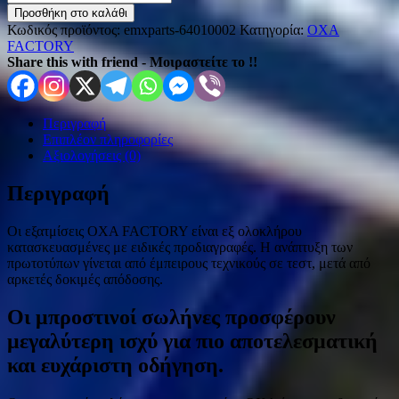
Προσθήκη στο καλάθι
Κωδικός προϊόντος:
emxparts-64010002
Κατηγορία:
OXA
FACTORY
Share this with friend - Μοιραστείτε το !!
Περιγραφή
Επιπλέον πληροφορίες
Αξιολογήσεις (0)
Περιγραφή
Οι εξατμίσεις ΟXA FACTORY είναι εξ ολοκλήρου
κατασκευασμένες με ειδικές προδιαγραφές. Η ανάπτυξη των
πρωτοτύπων γίνεται από έμπειρους τεχνικούς σε τεστ, μετά από
αρκετές δοκιμές απόδοσης.
Οι μπροστινοί σωλήνες προσφέρουν
μεγαλύτερη ισχύ για πιο αποτελεσματική
και ευχάριστη οδήγηση.