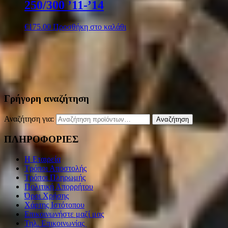
250/300 ’11-’14
€
175.00
Προσθήκη στο καλάθι
Γρήγορη αναζήτηση
Αναζήτηση για:
Αναζήτηση
ΠΛΗΡΟΦΟΡΙΕΣ
Η Εταιρεία
Τρόποι Αποστολής
Τρόποι Πληρωμής
Πολιτική Απορρήτου
Όροι Χρήσης
Χάρτης Ιστότοπου
Επικοινωνήστε μαζί μας
Τηλ. Επικοινωνίας