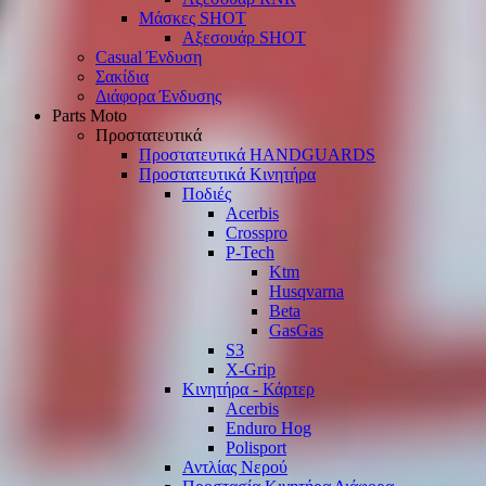
Μάσκες SHOT
Αξεσουάρ SHOT
Casual Ένδυση
Σακίδια
Διάφορα Ένδυσης
Parts Moto
Προστατευτικά
Προστατευτικά HANDGUARDS
Προστατευτικά Κινητήρα
Ποδιές
Acerbis
Crosspro
P-Tech
Ktm
Husqvarna
Beta
GasGas
S3
X-Grip
Κινητήρα - Κάρτερ
Acerbis
Enduro Hog
Polisport
Αντλίας Νερού