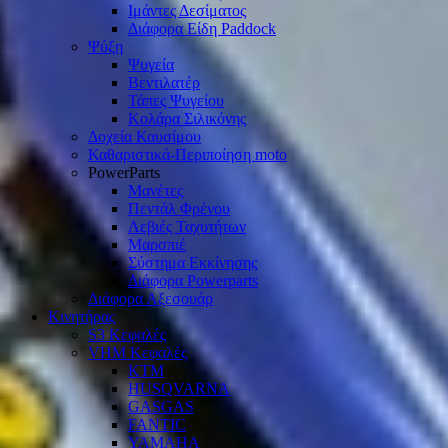
Ιμάντες Δεσίματος
Διάφορα Είδη Paddock
Ψύξη
Ψυγεία
Βεντιλατέρ
Τάπες Ψυγείου
Κολάρα Σιλικόνης
Δοχεία Καυσίμου
Καθαριστικά-Περιποίηση moto
PowerParts
Μανέτες
Πεντάλ Φρένου
Λεβιές Ταχυτήτων
Μαρσπιέ
Σύστημα Εκκίνησης
Διάφορα Powerparts
Διάφορα Αξεσουάρ
Κινητήρας
S3 Κεφαλές
VHM Κεφαλές
KTM
HUSQVARNA
GASGAS
FANTIC
YAMAHA