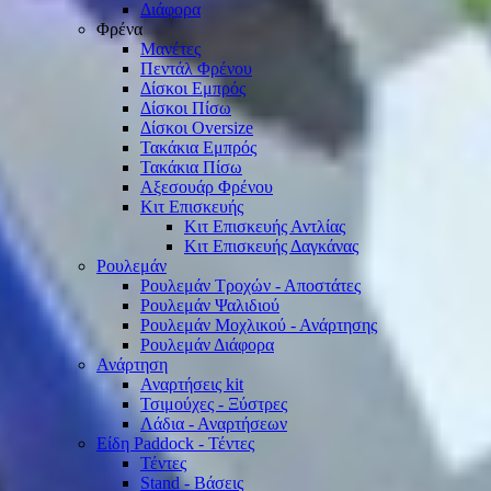
Διάφορα
Φρένα
Μανέτες
Πεντάλ Φρένου
Δίσκοι Εμπρός
Δίσκοι Πίσω
Δίσκοι Oversize
Τακάκια Εμπρός
Τακάκια Πίσω
Αξεσουάρ Φρένου
Κιτ Επισκευής
Κιτ Επισκευής Αντλίας
Κιτ Επισκευής Δαγκάνας
Ρουλεμάν
Ρουλεμάν Τροχών - Αποστάτες
Ρουλεμάν Ψαλιδιού
Ρουλεμάν Μοχλικού - Ανάρτησης
Ρουλεμάν Διάφορα
Ανάρτηση
Αναρτήσεις kit
Τσιμούχες - Ξύστρες
Λάδια - Αναρτήσεων
Είδη Paddock - Τέντες
Τέντες
Stand - Βάσεις