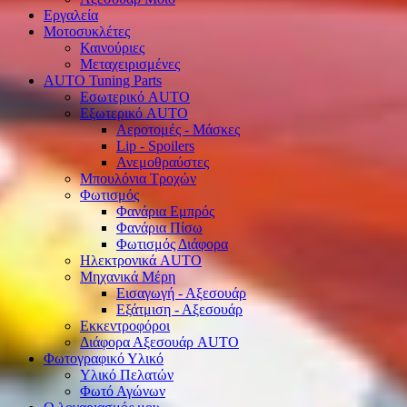
Εργαλεία
Μοτοσυκλέτες
Καινούριες
Μεταχειρισμένες
AUTO Tuning Parts
Εσωτερικό AUTO
Εξωτερικό AUTO
Αεροτομές - Μάσκες
Lip - Spoilers
Ανεμοθραύστες
Μπουλόνια Τροχών
Φωτισμός
Φανάρια Εμπρός
Φανάρια Πίσω
Φωτισμός Διάφορα
Ηλεκτρονικά AUTO
Μηχανικά Μέρη
Εισαγωγή - Αξεσουάρ
Εξάτμιση - Αξεσουάρ
Εκκεντροφόροι
Διάφορα Αξεσουάρ AUTO
Φωτογραφικό Υλικό
Υλικό Πελατών
Φωτό Αγώνων