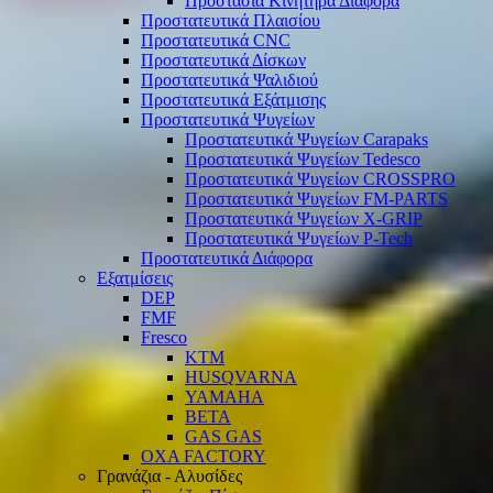
Προστασία Κινητήρα Διάφορα
Προστατευτικά Πλαισίου
Προστατευτικά CNC
Προστατευτικά Δίσκων
Προστατευτικά Ψαλιδιού
Προστατευτικά Εξάτμισης
Προστατευτικά Ψυγείων
Προστατευτικά Ψυγείων Carapaks
Προστατευτικά Ψυγείων Tedesco
Προστατευτικά Ψυγείων CROSSPRO
Προστατευτικά Ψυγείων FM-PARTS
Προστατευτικά Ψυγείων X-GRIP
Προστατευτικά Ψυγείων P-Tech
Προστατευτικά Διάφορα
Εξατμίσεις
DEP
FMF
Fresco
KTM
HUSQVARNA
YAMAHA
BETA
GAS GAS
OXA FACTORY
Γρανάζια - Αλυσίδες