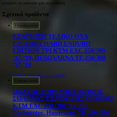
μπορούν να αφήσουν μία αξιολόγηση.
Σχετικά προϊόντα
Γρήγορη ματιά
ΕΞΑΤΜΙΣΗ ΤΕΛΙΚΟ OXA
FACTORY HARD ENDURO
EDITION TPI KTM EXC 250/300
’17-’19, HUSQVARNA TE 250/300
’17-’19
€
235.00
Προσθήκη στο καλάθι
Γρήγορη ματιά
OXA FACTORY ΜΠΡΟΣΤΙΝΟΣ
ΣΩΛΗΝΑΣ ΕΞΑΤΜΙΣΗΣ CHROME
KTM EXC 250 /300 ’17 -’18
Carburetor, Husqvarna TE 250 /300