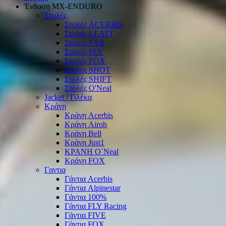
Ένδυση ΜΧ-ΕΝDURO
Στολές
Στολές ACERBIS
Στολές LEATT
Στολές FXR
Στολές FLY
Στολές FOX
Στολές SHOT
Στολές SHIFT
Στολές O'Neal
Jacket / Γιλέκα
Κράνη
Κράνη Acerbis
Κράνη Airoh
Κράνη Bell
Κράνη Just1
ΚΡΑΝΗ O΄Νeal
Κράνη FOX
Γαντια
Γάντια Acerbis
Γάντια Alpinestar
Γάντια 100%
Γάντια FLY Racing
Γάντια FIVE
Γάντια FOX