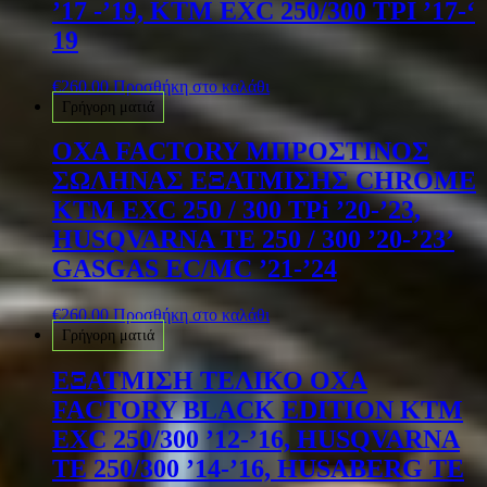
’17 -’19, KTM EXC 250/300 TPI ’17-‘
19
€
260.00
Προσθήκη στο καλάθι
Γρήγορη ματιά
OXA FACTORY ΜΠΡΟΣΤΙΝΟΣ
ΣΩΛΗΝΑΣ ΕΞΑΤΜΙΣΗΣ CHROME
KTM EXC 250 / 300 TPi ’20-’23,
HUSQVARNA TE 250 / 300 ’20-’23’
GASGAS EC/MC ’21-’24
€
260.00
Προσθήκη στο καλάθι
Γρήγορη ματιά
ΕΞΑΤΜΙΣΗ ΤΕΛΙΚΟ OXA
FACTORY BLACK EDITION KTM
EXC 250/300 ’12-’16, HUSQVARNA
TE 250/300 ’14-’16, HUSABERG TE