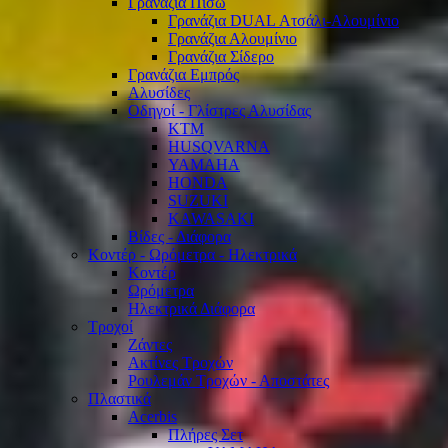
Γρανάζια Πίσω
Γρανάζια DUAL Ατσάλι-Αλουμίνιο
Γρανάζια Αλουμίνιο
Γρανάζια Σίδερο
Γρανάζια Εμπρός
Αλυσίδες
Οδηγοί - Γλίστρες Αλυσίδας
KTM
HUSQVARNA
YAMAHA
HONDA
SUZUKI
KAWASAKI
Βίδες - Διάφορα
Κοντέρ - Ωρόμετρα - Ηλεκτρικά
Κοντέρ
Ωρόμετρα
Ηλεκτρικά Διάφορα
Τροχοί
Ζάντες
Ακτίνες Τροχών
Ρουλεμάν Τροχών - Αποστάτες
Πλαστικά
Acerbis
Πλήρες Σετ