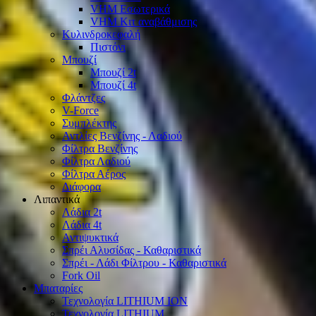
VHM Εσωτερικά
VHM Κιτ αναβάθμισης
Κυλινδροκεφαλή
Πιστόνι
Μπουζί
Μπουζί 2t
Μπουζί 4t
Φλάντζες
V-Force
Συμπλέκτης
Αντλίες Βενζίνης - Λαδιού
Φίλτρα Βενζίνης
Φίλτρα Λαδιού
Φίλτρα Αέρος
Διάφορα
Λιπαντικά
Λάδια 2t
Λάδια 4t
Αντιψυκτικά
Σπρέι Αλυσίδας - Καθαριστικά
Σπρέι - Λάδι Φίλτρου - Καθαριστικά
Fork Oil
Μπαταρίες
Τεχνολογία LITHIUM ION
Τεχνολογία LITHIUM