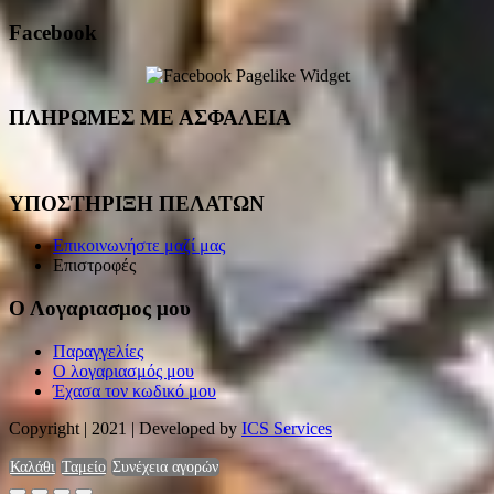
Facebook
ΠΛΗΡΩΜΕΣ ΜΕ ΑΣΦΑΛΕΙΑ
ΥΠΟΣΤΗΡΙΞΗ ΠΕΛΑΤΩΝ
Επικοινωνήστε μαζί μας
Επιστροφές
Ο Λογαριασμος μου
Παραγγελίες
Ο λογαριασμός μου
Έχασα τον κωδικό μου
Copyright | 2021 | Developed by
ICS Services
Καλάθι
Ταμείο
Συνέχεια αγορών