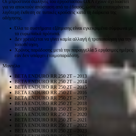
Οι μπροστινοί σωλήνες του εργοστασίου OXA έχουν σχεδιαστεί
για να αποκτούν απόσταση από το έδαφος, ώστε να επιτυγχάνεται
λιγότερη έκθεση σε τυπικές κρούσεις κατά τη διάρκεια της
οδήγησης.
Όλα τα συστήματα εξάτμισης είναι εγκεκριμένα σύμφωνα με
τα ευρωπαϊκά πρότυπα.
Δεν χρειάζεται να γίνει καμία αλλαγή ή τροποποίηση για την
τοποθέτηση.
Χρόνος παράδοσης μετά την παραγγελία 5 εργάσιμες ημέρες
εάν δεν υπάρχει ετοιμοπαράδοτη.
Μοντέλο
BETA ENDURO RR 250 2T – 2013
BETA ENDURO RR 250 2T – 2014
BETA ENDURO RR 250 2T – 2015
BETA ENDURO RR 250 2T – 2016
BETA ENDURO RR 250 2T – 2017
BETA ENDURO RR 250 2T – 2018
BETA ENDURO RR 250 2T – 2019
BETA ENDURO RR 250 2T – 2020
BETA ENDURO RR 250 2T – 2021
BETA ENDURO RR 250 2T – 2022
BETA ENDURO RR 250 2T – 2023