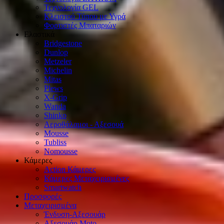
Τεχνολογία GEL
Κλειστού Τύπου με Υγρά
Φορτιστές Μπαταριών
Ελαστικά
Bridgestone
Dunlop
Metzeler
Michelin
Mitas
Plews
X-Grip
Wanda
Shinko
Αεροθάλαμοι - Αξεσουά
Mousse
Tubliss
Nomousse
Κάμερες
Action Κάμερες
Κάμερες Μεταχειρισμένες
Smartwatch
Προσφορές
Μεταχειρισμένα
Ένδυση-Αξεσουάρ
Αξεσουάρ Μοto