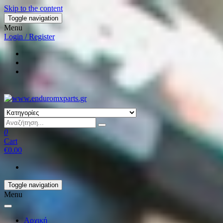
Skip to the content
Toggle navigation
Menu
Login / Register
0
Cart
€0.00
Toggle navigation
Menu
Αρχική