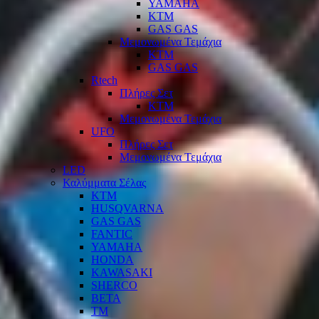
YAMAHA
KTM
GAS GAS
Μεμονωμένα Τεμάχια
KTM
GAS GAS
Rtech
Πλήρες Σετ
KTM
Μεμονωμένα Τεμάχια
UFO
Πλήρες Σετ
Μεμονωμένα Τεμάχια
LED
Καλύμματα Σέλας
KTM
HUSQVARNA
GAS GAS
FANTIC
YAMAHA
HONDA
KAWASAKI
SHERCO
BETA
TM