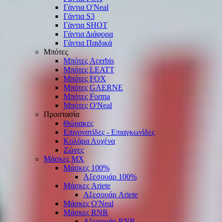
Γάντια O'Νeal
Γάντια S3
Γάντια SHOT
Γάντια Διάφορα
Γάντια Παιδικά
Μπότες
Μπότες Acerbis
Μπότες LEATT
Μπότες FOX
Μπότες GAERNE
Μπότες Forma
Μπότες O'Neal
Προστασία
Θώρακες
Επιγονατίδες - Επιαγκωνίδες
Κολάρα Αυχένα
Ζώνες
Μάσκες ΜΧ
Μάσκες 100%
Αξεσουάρ 100%
Μάσκες Ariete
Αξεσουάρ Ariete
Μάσκες O'Neal
Μάσκες RNR
Αξεσουάρ RNR