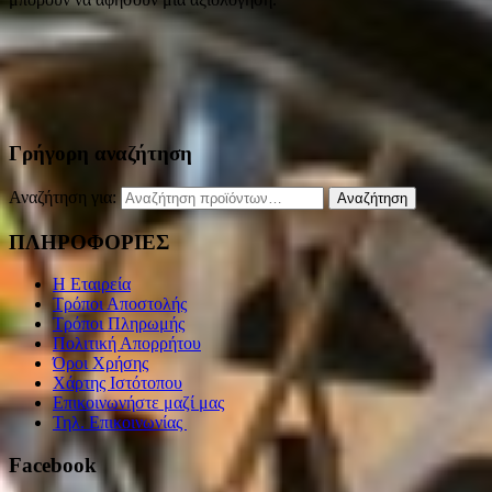
Γρήγορη αναζήτηση
Αναζήτηση για:
Αναζήτηση
ΠΛΗΡΟΦΟΡΙΕΣ
Η Εταιρεία
Τρόποι Αποστολής
Τρόποι Πληρωμής
Πολιτική Απορρήτου
Όροι Χρήσης
Χάρτης Ιστότοπου
Επικοινωνήστε μαζί μας
Τηλ. Επικοινωνίας
Facebook