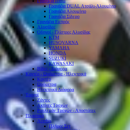
Γρανάζια Πίσω
Γρανάζια DUAL Ατσάλι-Αλουμίνιο
Γρανάζια Αλουμίνιο
Γρανάζια Σίδερο
Γρανάζια Εμπρός
Αλυσίδες
Οδηγοί - Γλίστρες Αλυσίδας
KTM
HUSQVARNA
YAMAHA
HONDA
SUZUKI
KAWASAKI
Βίδες - Διάφορα
Κοντέρ - Ωρόμετρα - Ηλεκτρικά
Κοντέρ
Ωρόμετρα
Ηλεκτρικά Διάφορα
Τροχοί
Ζάντες
Ακτίνες Τροχών
Ρουλεμάν Τροχών - Αποστάτες
Πλαστικά
Acerbis
Πλήρες Σετ