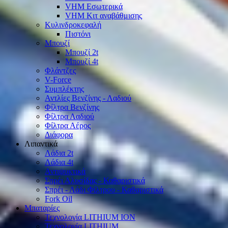
VHM Εσωτερικά
VHM Κιτ αναβάθμισης
Κυλινδροκεφαλή
Πιστόνι
Μπουζί
Μπουζί 2t
Μπουζί 4t
Φλάντζες
V-Force
Συμπλέκτης
Αντλίες Βενζίνης - Λαδιού
Φίλτρα Βενζίνης
Φίλτρα Λαδιού
Φίλτρα Αέρος
Διάφορα
Λιπαντικά
Λάδια 2t
Λάδια 4t
Αντιψυκτικά
Σπρέι Αλυσίδας - Καθαριστικά
Σπρέι - Λάδι Φίλτρου - Καθαριστικά
Fork Oil
Μπαταρίες
Τεχνολογία LITHIUM ION
Τεχνολογία LITHIUM