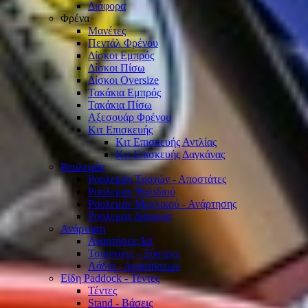
Διάφορα
Φρένα
Μανέτες
Πεντάλ Φρένου
Δίσκοι Εμπρός
Δίσκοι Πίσω
Δίσκοι Oversize
Τακάκια Εμπρός
Τακάκια Πίσω
Αξεσουάρ Φρένου
Κιτ Επισκευής
Κιτ Επισκευής Αντλίας
Κιτ Επισκευής Δαγκάνας
Ρουλεμάν
Ρουλεμάν Τροχών - Αποστάτες
Ρουλεμάν Ψαλιδιού
Ρουλεμάν Μοχλικού - Ανάρτησης
Ρουλεμάν Διάφορα
Ανάρτηση
Αναρτήσεις kit
Τσιμούχες - Ξύστρες
Λάδια - Αναρτήσεων
Είδη Paddock - Τέντες
Τέντες
Stand - Βάσεις