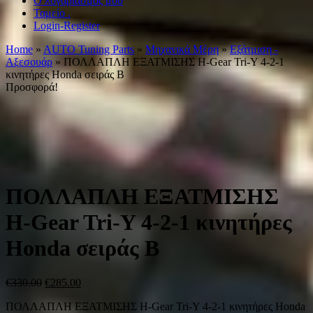
Ο λογαριασμός μου
Ταμείο .
Login-Register
Home
»
AUTO Tuning Parts
»
Μηχανικά Μέρη
»
Εξάτμιση -
Αξεσουάρ
» ΠΟΛΛΑΠΛΗ ΕΞΑΤΜΙΣΗΣ H-Gear Tri-Y 4-2-1
κινητήρες Honda σειράς B
Προσφορά!
ΠΟΛΛΑΠΛΗ ΕΞΑΤΜΙΣΗΣ
H-Gear Tri-Y 4-2-1 κινητήρες
Honda σειράς B
€
330.00
€
285.00
ΠΟΛΛΑΠΛΗ ΕΞΑΤΜΙΣΗΣ H-Gear Tri-Y 4-2-1 κινητήρες Honda