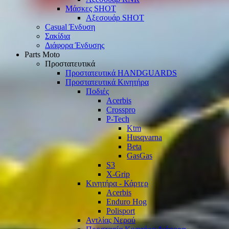
Μάσκες SHOT
Αξεσουάρ SHOT
Casual Ένδυση
Σακίδια
Διάφορα Ένδυσης
Parts Moto
Προστατευτικά
Προστατευτικά HANDGUARDS
Προστατευτικά Κινητήρα
Ποδιές
Acerbis
Crosspro
P-Tech
Ktm
Husqvarna
Beta
GasGas
S3
X-Grip
Κινητήρα - Κάρτερ
Acerbis
Enduro Hog
Polisport
Αντλίας Νερού