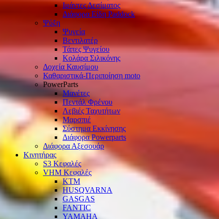
Ιμάντες Δεσίματος
Διάφορα Είδη Paddock
Ψύξη
Ψυγεία
Βεντιλατέρ
Τάπες Ψυγείου
Κολάρα Σιλικόνης
Δοχεία Καυσίμου
Καθαριστικά-Περιποίηση moto
PowerParts
Μανέτες
Πεντάλ Φρένου
Λεβιές Ταχυτήτων
Μαρσπιέ
Σύστημα Εκκίνησης
Διάφορα Powerparts
Διάφορα Αξεσουάρ
Κινητήρας
S3 Κεφαλές
VHM Κεφαλές
KTM
HUSQVARNA
GASGAS
FANTIC
YAMAHA