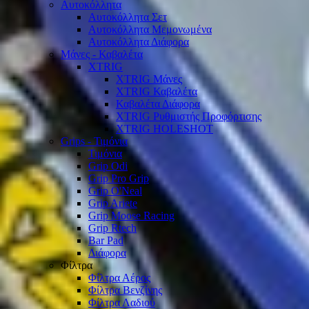
Αυτοκόλλητα
Αυτοκόλλητα Σετ
Αυτοκόλλητα Μεμονωμένα
Αυτοκόλλητα Διάφορα
Μάνες - Καβαλέτα
XTRIG
XTRIG Μάνες
XTRIG Καβαλέτα
Καβαλέτα Διάφορα
XTRIG Ρυθμιστής Προφόρτισης
XTRIG HOLESHOT
Grips - Τιμόνια
Τιμόνια
Grip Odi
Grip Pro Grip
Grip O'Neal
Grip Ariete
Grip Moose Racing
Grip Rtech
Bar Pad
Διάφορα
Φίλτρα
Φίλτρα Αέρος
Φίλτρα Βενζίνης
Φίλτρα Λαδιού