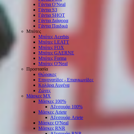
Γάντια O'Νeal
Γάντια S3
Γάντια SHOT
Γάντια Διάφορα
Γάντια Παιδικά
Μπότες
Μπότες Acerbis
Μπότες LEATT
Μπότες FOX
Μπότες GAERNE
Μπότες Forma
Μπότες O'Neal
Προστασία
Θώρακες
Επιγονατίδες - Επιαγκωνίδες
Κολάρα Αυχένα
Ζώνες
Μάσκες ΜΧ
Μάσκες 100%
Αξεσουάρ 100%
Μάσκες Ariete
Αξεσουάρ Ariete
Μάσκες O'Neal
Μάσκες RNR
Αξεσουάρ RNR