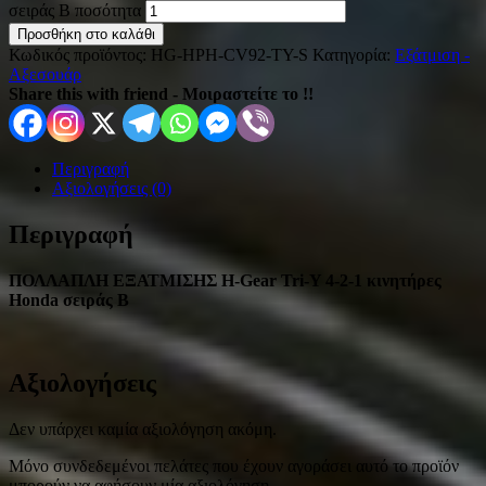
σειράς B ποσότητα
Προσθήκη στο καλάθι
Κωδικός προϊόντος:
HG-HPH-CV92-TY-S
Κατηγορία:
Εξάτμιση -
Αξεσουάρ
Share this with friend - Μοιραστείτε το !!
Περιγραφή
Αξιολογήσεις (0)
Περιγραφή
ΠΟΛΛΑΠΛΗ ΕΞΑΤΜΙΣΗΣ H-Gear Tri-Y 4-2-1 κινητήρες
Honda σειράς B
Αξιολογήσεις
Δεν υπάρχει καμία αξιολόγηση ακόμη.
Μόνο συνδεδεμένοι πελάτες που έχουν αγοράσει αυτό το προϊόν
μπορούν να αφήσουν μία αξιολόγηση.