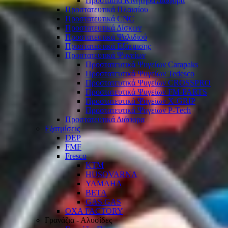
Προστασία Κινητήρα Διάφορα
Προστατευτικά Πλαισίου
Προστατευτικά CNC
Προστατευτικά Δίσκων
Προστατευτικά Ψαλιδιού
Προστατευτικά Εξάτμισης
Προστατευτικά Ψυγείων
Προστατευτικά Ψυγείων Carapaks
Προστατευτικά Ψυγείων Tedesco
Προστατευτικά Ψυγείων CROSSPRO
Προστατευτικά Ψυγείων FM-PARTS
Προστατευτικά Ψυγείων X-GRIP
Προστατευτικά Ψυγείων P-Tech
Προστατευτικά Διάφορα
Εξατμίσεις
DEP
FMF
Fresco
KTM
HUSQVARNA
YAMAHA
BETA
GAS GAS
OXA FACTORY
Γρανάζια - Αλυσίδες