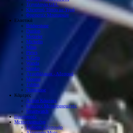
Τεχνολογία GEL
Κλειστού Τύπου με Υγρά
Φορτιστές Μπαταριών
Ελαστικά
Bridgestone
Dunlop
Metzeler
Michelin
Mitas
Plews
X-Grip
Wanda
Shinko
Αεροθάλαμοι - Αξεσουά
Mousse
Tubliss
Nomousse
Κάμερες
Action Κάμερες
Κάμερες Μεταχειρισμένες
Smartwatch
Προσφορές
Μεταχειρισμένα
Ένδυση-Αξεσουάρ
Αξεσουάρ Μοto