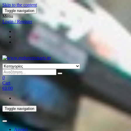
Skip to the content
Toggle navigation
Menu
Login / Register
0
Cart
€0.00
Toggle navigation
Menu
Αρχική