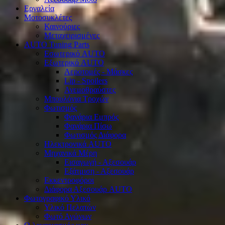
Εργαλεία
Μοτοσυκλέτες
Καινούριες
Μεταχειρισμένες
AUTO Tuning Parts
Εσωτερικό AUTO
Εξωτερικό AUTO
Αεροτομές - Μάσκες
Lip - Spoilers
Ανεμοθραύστες
Μπουλόνια Τροχών
Φωτισμός
Φανάρια Εμπρός
Φανάρια Πίσω
Φωτισμός Διάφορα
Ηλεκτρονικά AUTO
Μηχανικά Μέρη
Εισαγωγή - Αξεσουάρ
Εξάτμιση - Αξεσουάρ
Εκκεντροφόροι
Διάφορα Αξεσουάρ AUTO
Φωτογραφικό Υλικό
Υλικό Πελατών
Φωτό Αγώνων