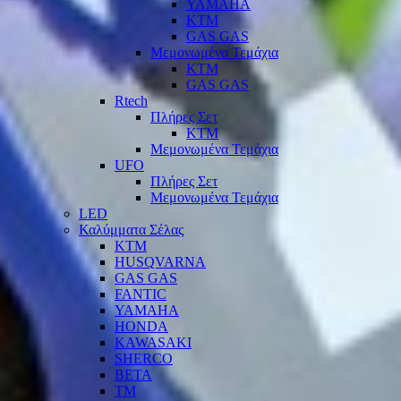
YAMAHA
KTM
GAS GAS
Μεμονωμένα Τεμάχια
KTM
GAS GAS
Rtech
Πλήρες Σετ
KTM
Μεμονωμένα Τεμάχια
UFO
Πλήρες Σετ
Μεμονωμένα Τεμάχια
LED
Καλύμματα Σέλας
KTM
HUSQVARNA
GAS GAS
FANTIC
YAMAHA
HONDA
KAWASAKI
SHERCO
BETA
TM