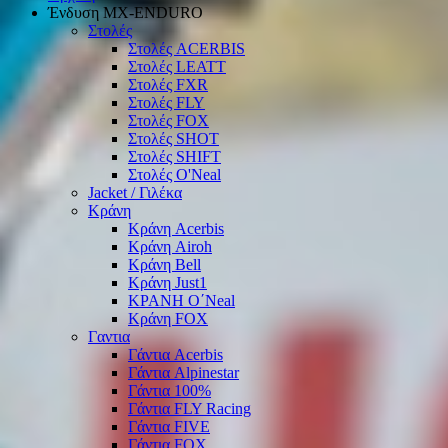
Ένδυση ΜΧ-ΕΝDURO
Στολές
Στολές ACERBIS
Στολές LEATT
Στολές FXR
Στολές FLY
Στολές FOX
Στολές SHOT
Στολές SHIFT
Στολές O'Neal
Jacket / Γιλέκα
Κράνη
Κράνη Acerbis
Κράνη Airoh
Κράνη Bell
Κράνη Just1
ΚΡΑΝΗ O΄Νeal
Κράνη FOX
Γαντια
Γάντια Acerbis
Γάντια Alpinestar
Γάντια 100%
Γάντια FLY Racing
Γάντια FIVE
Γάντια FOX