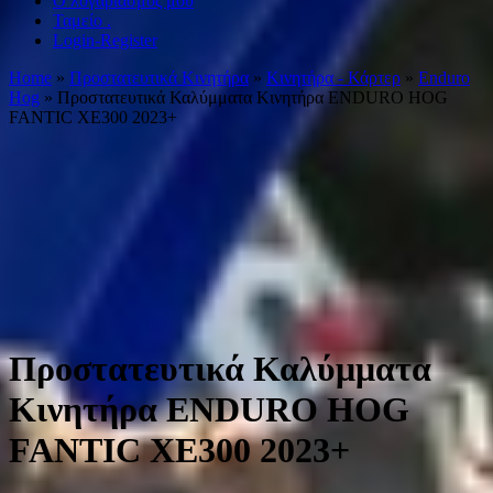
Ο λογαριασμός μου
Ταμείο .
Login-Register
Home
»
Προστατευτικά Κινητήρα
»
Κινητήρα - Κάρτερ
»
Enduro
Hog
» Προστατευτικά Καλύμματα Κινητήρα ENDURO HOG
FANTIC XE300 2023+
Προστατευτικά Καλύμματα
Κινητήρα ENDURO HOG
FANTIC XE300 2023+