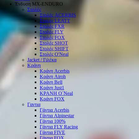
Ένδυση ΜΧ-ΕΝDURO
Στολές
Στολές ACERBIS
Στολές LEATT
Στολές FXR
Στολές FLY
Στολές FOX
Στολές SHOT
Στολές SHIFT
Στολές O'Neal
Jacket / Γιλέκα
Κράνη
Κράνη Acerbis
Κράνη Airoh
Κράνη Bell
Κράνη Just1
ΚΡΑΝΗ O΄Νeal
Κράνη FOX
Γαντια
Γάντια Acerbis
Γάντια Alpinestar
Γάντια 100%
Γάντια FLY Racing
Γάντια FIVE
Γάντια FOX