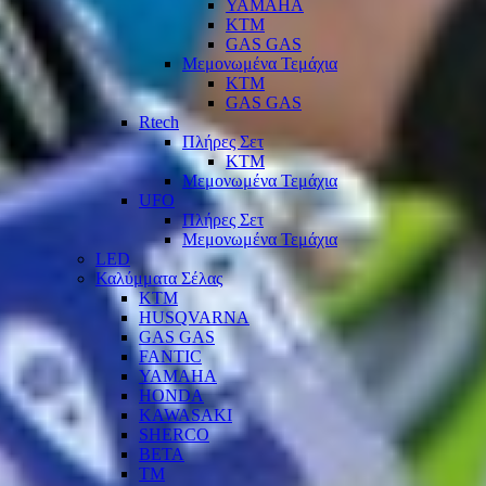
YAMAHA
KTM
GAS GAS
Μεμονωμένα Τεμάχια
KTM
GAS GAS
Rtech
Πλήρες Σετ
KTM
Μεμονωμένα Τεμάχια
UFO
Πλήρες Σετ
Μεμονωμένα Τεμάχια
LED
Καλύμματα Σέλας
KTM
HUSQVARNA
GAS GAS
FANTIC
YAMAHA
HONDA
KAWASAKI
SHERCO
BETA
TM