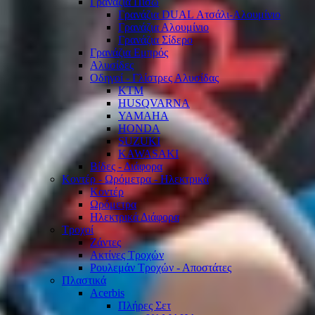
Γρανάζια Πίσω
Γρανάζια DUAL Ατσάλι-Αλουμίνιο
Γρανάζια Αλουμίνιο
Γρανάζια Σίδερο
Γρανάζια Εμπρός
Αλυσίδες
Οδηγοί - Γλίστρες Αλυσίδας
KTM
HUSQVARNA
YAMAHA
HONDA
SUZUKI
KAWASAKI
Βίδες - Διάφορα
Κοντέρ - Ωρόμετρα - Ηλεκτρικά
Κοντέρ
Ωρόμετρα
Ηλεκτρικά Διάφορα
Τροχοί
Ζάντες
Ακτίνες Τροχών
Ρουλεμάν Τροχών - Αποστάτες
Πλαστικά
Acerbis
Πλήρες Σετ