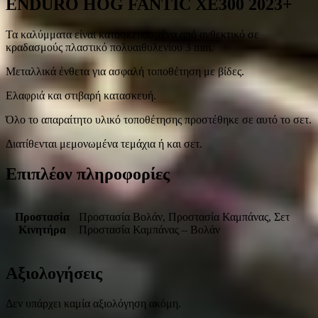
ENDURO HOG FANTIC XE300 2023+
Τα καλύμματα είναι κατασκευασμένα από ανθεκτικό σε
κραδασμούς πλαστικό πολυαιθυλενίου 3 mm.
Μεταλλικά ένθετα για ασφαλή τοποθέτηση με βίδες.
Ελαφριά και στιβαρή κατασκευή.
Όλο το απαραίτητο υλικό τοποθέτησης προστέθηκε σε αυτό το σετ.
Διατίθενται μεμονωμένα τεμάχια ή και σετ.
Επιπλέον πληροφορίες
Προστασία
Προστασία Βολάν, Προστασία Καμπάνας, Σετ
Κινητήρα
Προστασία Καμπάνας – Βολάν
Αξιολογήσεις
Δεν υπάρχει καμία αξιολόγηση ακόμη.