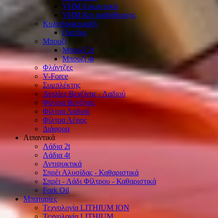
VHM Εσωτερικά
VHM Κιτ αναβάθμισης
Κυλινδροκεφαλή
Πιστόνι
Μπουζί
Μπουζί 2t
Μπουζί 4t
Φλάντζες
V-Force
Συμπλέκτης
Αντλίες Βενζίνης - Λαδιού
Φίλτρα Βενζίνης
Φίλτρα Λαδιού
Φίλτρα Αέρος
Διάφορα
Λιπαντικά
Λάδια 2t
Λάδια 4t
Αντιψυκτικά
Σπρέι Αλυσίδας - Καθαριστικά
Σπρέι - Λάδι Φίλτρου - Καθαριστικά
Fork Oil
Μπαταρίες
Τεχνολογία LITHIUM ION
Τεχνολογία LITHIUM