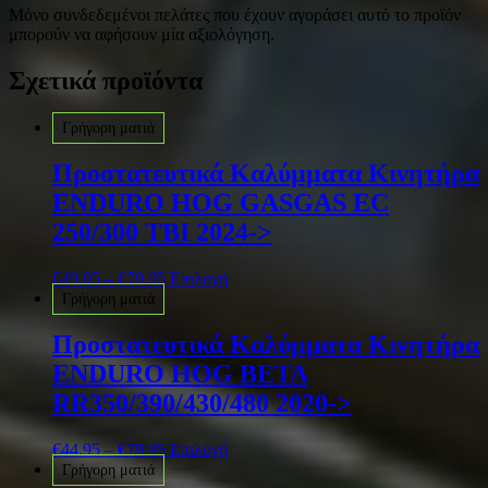
Μόνο συνδεδεμένοι πελάτες που έχουν αγοράσει αυτό το προϊόν
μπορούν να αφήσουν μία αξιολόγηση.
Σχετικά προϊόντα
Γρήγορη ματιά
Προστατευτικά Καλύμματα Κινητήρα
ENDURO HOG GASGAS EC
250/300 TBI 2024->
€
49.95
–
€
79.95
Επιλογή
Γρήγορη ματιά
Προστατευτικά Καλύμματα Κινητήρα
ENDURO HOG BETA
RR350/390/430/480 2020->
€
44.95
–
€
79.95
Επιλογή
Γρήγορη ματιά