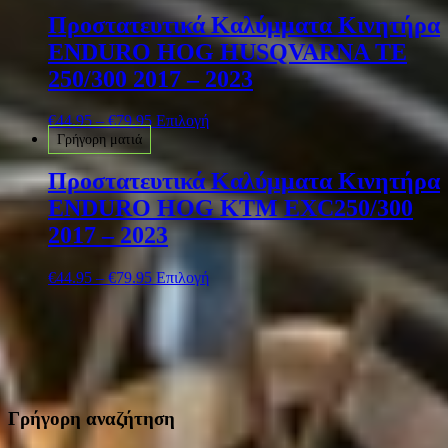
Προστατευτικά Καλύμματα Κινητήρα
ENDURO HOG HUSQVARNA TE
250/300 2017 – 2023
€
44.95
–
€
79.95
Επιλογή
Γρήγορη ματιά
Προστατευτικά Καλύμματα Κινητήρα
ENDURO HOG KTM EXC250/300
2017 – 2023
€
44.95
–
€
79.95
Επιλογή
Γρήγορη αναζήτηση