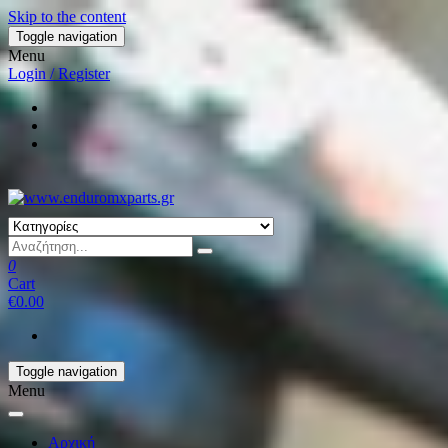
Skip to the content
Toggle navigation
Menu
Login / Register
0
Cart
€0.00
Toggle navigation
Menu
Αρχική