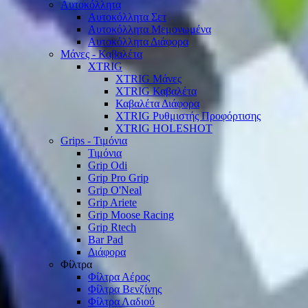
Αυτοκόλλητα
Αυτοκόλλητα Σετ
Αυτοκόλλητα Μεμονωμένα
Αυτοκόλλητα Διάφορα
Μάνες - Καβαλέτα
XTRIG
XTRIG Μάνες
XTRIG Καβαλέτα
Καβαλέτα Διάφορα
XTRIG Ρυθμιστής Προφόρτισης
XTRIG HOLESHOT
Grips - Τιμόνια
Τιμόνια
Grip Odi
Grip Pro Grip
Grip O'Neal
Grip Ariete
Grip Moose Racing
Grip Rtech
Bar Pad
Διάφορα
Φίλτρα
Φίλτρα Αέρος
Φίλτρα Βενζίνης
Φίλτρα Λαδιού