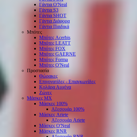
Γάντια O'Νeal
Γάντια S3
Γάντια SHOT
Γάντια Διάφορα
Γάντια Παιδικά
Μπότες
Μπότες Acerbis
Μπότες LEATT
Μπότες FOX
Μπότες GAERNE
Μπότες Forma
Μπότες O'Neal
Προστασία
Θώρακες
Επιγονατίδες - Επιαγκωνίδες
Κολάρα Αυχένα
Ζώνες
Μάσκες ΜΧ
Μάσκες 100%
Αξεσουάρ 100%
Μάσκες Ariete
Αξεσουάρ Ariete
Μάσκες O'Neal
Μάσκες RNR
Αξεσουάρ RNR