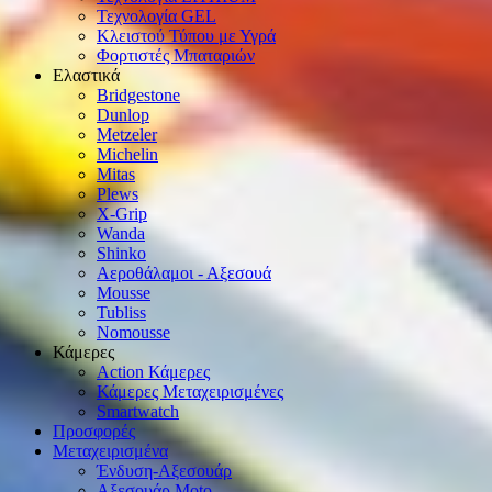
Τεχνολογία GEL
Κλειστού Τύπου με Υγρά
Φορτιστές Μπαταριών
Ελαστικά
Bridgestone
Dunlop
Metzeler
Michelin
Mitas
Plews
X-Grip
Wanda
Shinko
Αεροθάλαμοι - Αξεσουά
Mousse
Tubliss
Nomousse
Κάμερες
Action Κάμερες
Κάμερες Μεταχειρισμένες
Smartwatch
Προσφορές
Μεταχειρισμένα
Ένδυση-Αξεσουάρ
Αξεσουάρ Μοto