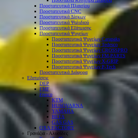
Προστασία Κινητήρα Διάφορα
Προστατευτικά Πλαισίου
Προστατευτικά CNC
Προστατευτικά Δίσκων
Προστατευτικά Ψαλιδιού
Προστατευτικά Εξάτμισης
Προστατευτικά Ψυγείων
Προστατευτικά Ψυγείων Carapaks
Προστατευτικά Ψυγείων Tedesco
Προστατευτικά Ψυγείων CROSSPRO
Προστατευτικά Ψυγείων FM-PARTS
Προστατευτικά Ψυγείων X-GRIP
Προστατευτικά Ψυγείων P-Tech
Προστατευτικά Διάφορα
Εξατμίσεις
DEP
FMF
Fresco
KTM
HUSQVARNA
YAMAHA
BETA
GAS GAS
OXA FACTORY
Γρανάζια - Αλυσίδες