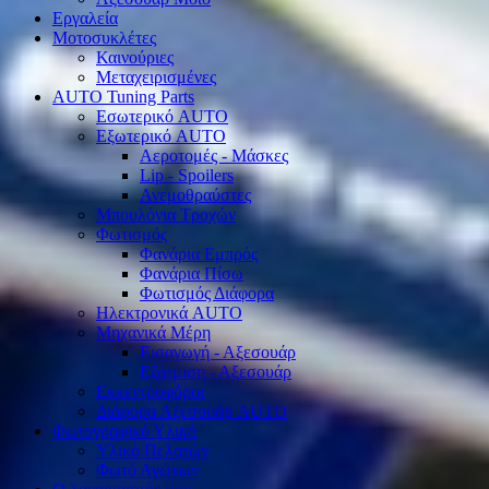
Εργαλεία
Μοτοσυκλέτες
Καινούριες
Μεταχειρισμένες
AUTO Tuning Parts
Εσωτερικό AUTO
Εξωτερικό AUTO
Αεροτομές - Μάσκες
Lip - Spoilers
Ανεμοθραύστες
Μπουλόνια Τροχών
Φωτισμός
Φανάρια Εμπρός
Φανάρια Πίσω
Φωτισμός Διάφορα
Ηλεκτρονικά AUTO
Μηχανικά Μέρη
Εισαγωγή - Αξεσουάρ
Εξάτμιση - Αξεσουάρ
Εκκεντροφόροι
Διάφορα Αξεσουάρ AUTO
Φωτογραφικό Υλικό
Υλικό Πελατών
Φωτό Αγώνων