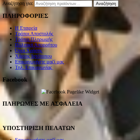
Αναζήτηση για:
Αναζήτηση
ΠΛΗΡΟΦΟΡΙΕΣ
Η Εταιρεία
Τρόποι Αποστολής
Τρόποι Πληρωμής
Πολιτική Απορρήτου
Όροι Χρήσης
Χάρτης Ιστότοπου
Επικοινωνήστε μαζί μας
Τηλ. Επικοινωνίας
Facebook
ΠΛΗΡΩΜΕΣ ΜΕ ΑΣΦΑΛΕΙΑ
ΥΠΟΣΤΗΡΙΞΗ ΠΕΛΑΤΩΝ
Επικοινωνήστε μαζί μας