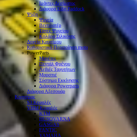
Ιμάντες Δεσίματος
Διάφορα Είδη Paddock
Ψύξη
Ψυγεία
Βεντιλατέρ
Τάπες Ψυγείου
Κολάρα Σιλικόνης
Δοχεία Καυσίμου
Καθαριστικά-Περιποίηση moto
PowerParts
Μανέτες
Πεντάλ Φρένου
Λεβιές Ταχυτήτων
Μαρσπιέ
Σύστημα Εκκίνησης
Διάφορα Powerparts
Διάφορα Αξεσουάρ
Κινητήρας
S3 Κεφαλές
VHM Κεφαλές
KTM
HUSQVARNA
GASGAS
FANTIC
YAMAHA