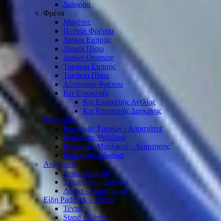
Διάφορα
Φρένα
Μανέτες
Πεντάλ Φρένου
Δίσκοι Εμπρός
Δίσκοι Πίσω
Δίσκοι Oversize
Τακάκια Εμπρός
Τακάκια Πίσω
Αξεσουάρ Φρένου
Κιτ Επισκευής
Κιτ Επισκευής Αντλίας
Κιτ Επισκευής Δαγκάνας
Ρουλεμάν
Ρουλεμάν Τροχών - Αποστάτες
Ρουλεμάν Ψαλιδιού
Ρουλεμάν Μοχλικού - Ανάρτησης
Ρουλεμάν Διάφορα
Ανάρτηση
Αναρτήσεις kit
Τσιμούχες - Ξύστρες
Λάδια - Αναρτήσεων
Είδη Paddock - Τέντες
Τέντες
Stand - Βάσεις