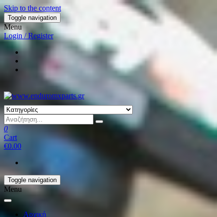
Skip to the content
Toggle navigation
Menu
Login / Register
0
Cart
€0.00
Toggle navigation
Menu
Αρχική