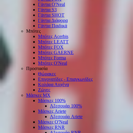
Γάντια O'Νeal
Γάντια S3
Γάντια SHOT
Γάντια Διάφορα
Γάντια Παιδικά
Μπότες
Μπότες Acerbis
Μπότες LEATT
Μπότες FOX
Μπότες GAERNE
Μπότες Forma
Μπότες O'Neal
Προστασία
Θώρακες
Επιγονατίδες - Επιαγκωνίδες
Κολάρα Αυχένα
Ζώνες
Μάσκες ΜΧ
Μάσκες 100%
Αξεσουάρ 100%
Μάσκες Ariete
Αξεσουάρ Ariete
Μάσκες O'Neal
Μάσκες RNR
Αξεσουάρ RNR