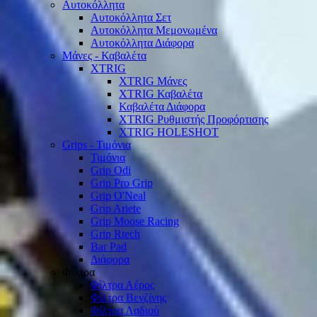
Αυτοκόλλητα
Αυτοκόλλητα Σετ
Αυτοκόλλητα Μεμονωμένα
Αυτοκόλλητα Διάφορα
Μάνες - Καβαλέτα
XTRIG
XTRIG Μάνες
XTRIG Καβαλέτα
Καβαλέτα Διάφορα
XTRIG Ρυθμιστής Προφόρτισης
XTRIG HOLESHOT
Grips - Τιμόνια
Τιμόνια
Grip Odi
Grip Pro Grip
Grip O'Neal
Grip Ariete
Grip Moose Racing
Grip Rtech
Bar Pad
Διάφορα
Φίλτρα
Φίλτρα Αέρος
Φίλτρα Βενζίνης
Φίλτρα Λαδιού