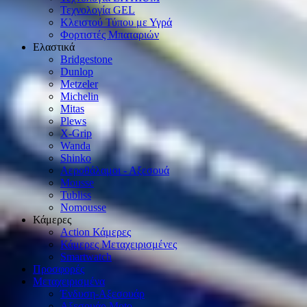
Τεχνολογία GEL
Κλειστού Τύπου με Υγρά
Φορτιστές Μπαταριών
Ελαστικά
Bridgestone
Dunlop
Metzeler
Michelin
Mitas
Plews
X-Grip
Wanda
Shinko
Αεροθάλαμοι - Αξεσουά
Mousse
Tubliss
Nomousse
Κάμερες
Action Κάμερες
Κάμερες Μεταχειρισμένες
Smartwatch
Προσφορές
Μεταχειρισμένα
Ένδυση-Αξεσουάρ
Αξεσουάρ Μοto