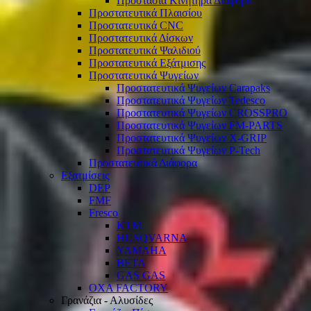
Προστασία Κινητήρα Διάφορα
Προστατευτικά Πλαισίου
Προστατευτικά CNC
Προστατευτικά Δίσκων
Προστατευτικά Ψαλιδιού
Προστατευτικά Εξάτμισης
Προστατευτικά Ψυγείων
Προστατευτικά Ψυγείων Carapaks
Προστατευτικά Ψυγείων Tedesco
Προστατευτικά Ψυγείων CROSSPRO
Προστατευτικά Ψυγείων FM-PARTS
Προστατευτικά Ψυγείων X-GRIP
Προστατευτικά Ψυγείων P-Tech
Προστατευτικά Διάφορα
Εξατμίσεις
DEP
FMF
Fresco
KTM
HUSQVARNA
YAMAHA
BETA
GAS GAS
OXA FACTORY
Γρανάζια - Αλυσίδες