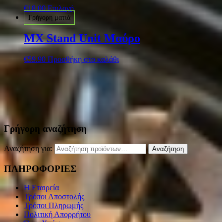
€
18.00
Επιλογή
Γρήγορη ματιά
MX Stand Unit Μαύρο
€
59.90
Προσθήκη στο καλάθι
Γρήγορη αναζήτηση
Αναζήτηση για:
Αναζήτηση
ΠΛΗΡΟΦΟΡΙΕΣ
Η Εταιρεία
Τρόποι Αποστολής
Τρόποι Πληρωμής
Πολιτική Απορρήτου