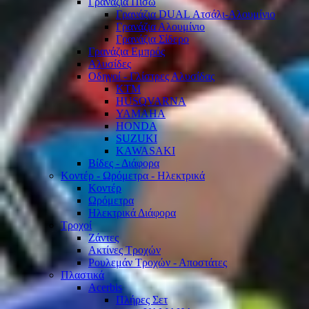
Γρανάζια Πίσω
Γρανάζια DUAL Ατσάλι-Αλουμίνιο
Γρανάζια Αλουμίνιο
Γρανάζια Σίδερο
Γρανάζια Εμπρός
Αλυσίδες
Οδηγοί - Γλίστρες Αλυσίδας
KTM
HUSQVARNA
YAMAHA
HONDA
SUZUKI
KAWASAKI
Βίδες - Διάφορα
Κοντέρ - Ωρόμετρα - Ηλεκτρικά
Κοντέρ
Ωρόμετρα
Ηλεκτρικά Διάφορα
Τροχοί
Ζάντες
Ακτίνες Τροχών
Ρουλεμάν Τροχών - Αποστάτες
Πλαστικά
Acerbis
Πλήρες Σετ