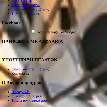
Όροι Χρήσης
Χάρτης Ιστότοπου
Επικοινωνήστε μαζί μας
Τηλ. Επικοινωνίας
Facebook
ΠΛΗΡΩΜΕΣ ΜΕ ΑΣΦΑΛΕΙΑ
ΥΠΟΣΤΗΡΙΞΗ ΠΕΛΑΤΩΝ
Επικοινωνήστε μαζί μας
Επιστροφές
Ο Λογαριασμος μου
Παραγγελίες
Ο λογαριασμός μου
Έχασα τον κωδικό μου