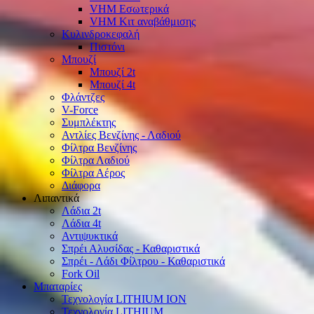
VHM Εσωτερικά
VHM Κιτ αναβάθμισης
Κυλινδροκεφαλή
Πιστόνι
Μπουζί
Μπουζί 2t
Μπουζί 4t
Φλάντζες
V-Force
Συμπλέκτης
Αντλίες Βενζίνης - Λαδιού
Φίλτρα Βενζίνης
Φίλτρα Λαδιού
Φίλτρα Αέρος
Διάφορα
Λιπαντικά
Λάδια 2t
Λάδια 4t
Αντιψυκτικά
Σπρέι Αλυσίδας - Καθαριστικά
Σπρέι - Λάδι Φίλτρου - Καθαριστικά
Fork Oil
Μπαταρίες
Τεχνολογία LITHIUM ION
Τεχνολογία LITHIUM