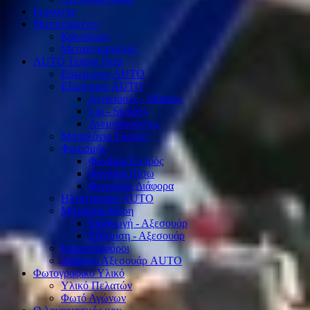
Εργαλεία
Μοτοσυκλέτες
Καινούριες
Μεταχειρισμένες
AUTO Tuning Parts
Εσωτερικό AUTO
Εξωτερικό AUTO
Αεροτομές - Μάσκες
Lip - Spoilers
Ανεμοθραύστες
Μπουλόνια Τροχών
Φωτισμός
Φανάρια Εμπρός
Φανάρια Πίσω
Φωτισμός Διάφορα
Ηλεκτρονικά AUTO
Μηχανικά Μέρη
Εισαγωγή - Αξεσουάρ
Εξάτμιση - Αξεσουάρ
Εκκεντροφόροι
Διάφορα Αξεσουάρ AUTO
Φωτογραφικό Υλικό
Υλικό Πελατών
Φωτό Αγώνων