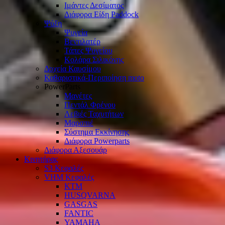
Ιμάντες Δεσίματος
Διάφορα Είδη Paddock
Ψύξη
Ψυγεία
Βεντιλατέρ
Τάπες Ψυγείου
Κολάρα Σιλικόνης
Δοχεία Καυσίμου
Καθαριστικά-Περιποίηση moto
PowerParts
Μανέτες
Πεντάλ Φρένου
Λεβιές Ταχυτήτων
Μαρσπιέ
Σύστημα Εκκίνησης
Διάφορα Powerparts
Διάφορα Αξεσουάρ
Κινητήρας
S3 Κεφαλές
VHM Κεφαλές
KTM
HUSQVARNA
GASGAS
FANTIC
YAMAHA