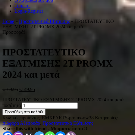
Ο λογαριασμός μου
Ταμείο .
Login-Register
Home
»
Προστατευτικά Εξάτμισης
» ΠΡΟΣΤΑΤΕΥΤΙΚΟ
ΕΞΑΤΜΙΣΗΣ 2T PROMX 2024 και μετά
Προσφορά!
ΠΡΟΣΤΑΤΕΥΤΙΚΟ
ΕΞΑΤΜΙΣΗΣ 2T PROMX
2024 και μετά
€
169.95
€
149.95
ΠΡΟΣΤΑΤΕΥΤΙΚΟ ΕΞΑΤΜΙΣΗΣ 2T PROMX 2024 και μετά
ποσότητα
Προσθήκη στο καλάθι
Κωδικός προϊόντος:
EMXPARTS-promx-ow38
Κατηγορίες:
Διάφορα Αξεσουάρ
,
Προστατευτικά Εξάτμισης
Share this with friend - Μοιραστείτε το !!