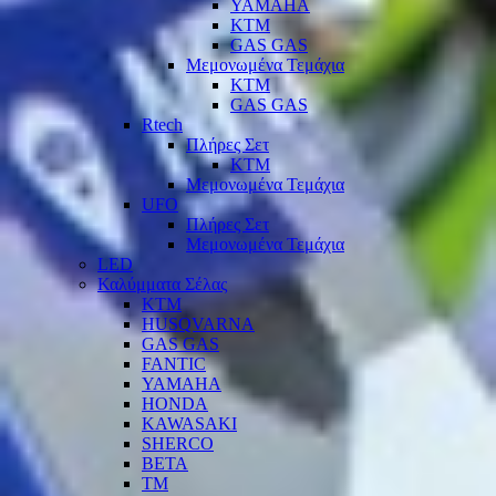
YAMAHA
KTM
GAS GAS
Μεμονωμένα Τεμάχια
KTM
GAS GAS
Rtech
Πλήρες Σετ
KTM
Μεμονωμένα Τεμάχια
UFO
Πλήρες Σετ
Μεμονωμένα Τεμάχια
LED
Καλύμματα Σέλας
KTM
HUSQVARNA
GAS GAS
FANTIC
YAMAHA
HONDA
KAWASAKI
SHERCO
BETA
TM