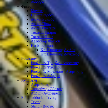
Διάφορα
Φρένα
Μανέτες
Πεντάλ Φρένου
Δίσκοι Εμπρός
Δίσκοι Πίσω
Δίσκοι Oversize
Τακάκια Εμπρός
Τακάκια Πίσω
Αξεσουάρ Φρένου
Κιτ Επισκευής
Κιτ Επισκευής Αντλίας
Κιτ Επισκευής Δαγκάνας
Ρουλεμάν
Ρουλεμάν Τροχών - Αποστάτες
Ρουλεμάν Ψαλιδιού
Ρουλεμάν Μοχλικού - Ανάρτησης
Ρουλεμάν Διάφορα
Ανάρτηση
Αναρτήσεις kit
Τσιμούχες - Ξύστρες
Λάδια - Αναρτήσεων
Είδη Paddock - Τέντες
Τέντες
Stand - Βάσεις