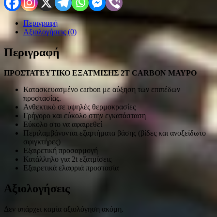
Περιγραφή
Αξιολογήσεις (0)
Περιγραφή
ΠΡΟΣΤΑΤΕΥΤΙΚΟ ΕΞΑΤΜΙΣΗΣ 2T CARBON ΜΑΥΡΟ
Κατασκευασμένο carbon με αύξηση των επιπέδων
προστασίας.
Ανθεκτικό σε υψηλές θερμοκρασίες
Γρήγορο και εύκολο στην εγκατάσταση
Εύκολο στο να αφαιρεθεί
Περιλαμβάνονται εξαρτήματα βάσης (βίδες και ανοξείδωτο
σφιγκτήρες)
Εξαιρετική προσαρμογή
Κατάλληλο για 2t εξατμίσεις
Εξαιρετικά ελαφριά προστασία
Αξιολογήσεις
Δεν υπάρχει καμία αξιολόγηση ακόμη.