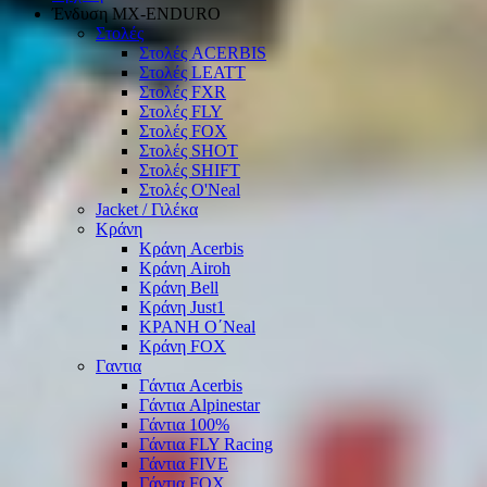
Ένδυση ΜΧ-ΕΝDURO
Στολές
Στολές ACERBIS
Στολές LEATT
Στολές FXR
Στολές FLY
Στολές FOX
Στολές SHOT
Στολές SHIFT
Στολές O'Neal
Jacket / Γιλέκα
Κράνη
Κράνη Acerbis
Κράνη Airoh
Κράνη Bell
Κράνη Just1
ΚΡΑΝΗ O΄Νeal
Κράνη FOX
Γαντια
Γάντια Acerbis
Γάντια Alpinestar
Γάντια 100%
Γάντια FLY Racing
Γάντια FIVE
Γάντια FOX