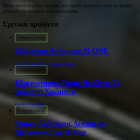
Μόνο συνδεδεμένοι πελάτες που έχουν αγοράσει αυτό το προϊόν
μπορούν να αφήσουν μία αξιολόγηση.
Σχετικά προϊόντα
Γρήγορη ματιά
Ωρόμετρο Ασύρματο H-ONE
€
34.95
Διαβάστε περισσότερα
Γρήγορη ματιά
Εξαερωτήρας Τάπας Βενζίνης Σε
Διάφορα Χρώματα
€
9.00
Επιλογή
Γρήγορη ματιά
Stoper Ανάρτισης Δεσίματος
Μοτοσυκλέτας Η-One