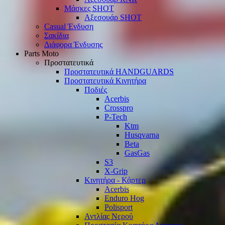
Μάσκες SHOT
Αξεσουάρ SHOT
Casual Ένδυση
Σακίδια
Διάφορα Ένδυσης
Parts Moto
Προστατευτικά
Προστατευτικά HANDGUARDS
Προστατευτικά Κινητήρα
Ποδιές
Acerbis
Crosspro
P-Tech
Ktm
Husqvarna
Beta
GasGas
S3
X-Grip
Κινητήρα - Κάρτερ
Acerbis
Enduro Hog
Polisport
Αντλίας Νερού