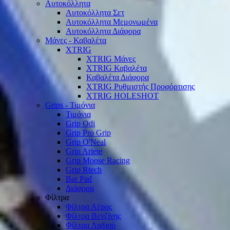
Αυτοκόλλητα
Αυτοκόλλητα Σετ
Αυτοκόλλητα Μεμονωμένα
Αυτοκόλλητα Διάφορα
Μάνες - Καβαλέτα
XTRIG
XTRIG Μάνες
XTRIG Καβαλέτα
Καβαλέτα Διάφορα
XTRIG Ρυθμιστής Προφόρτισης
XTRIG HOLESHOT
Grips - Τιμόνια
Τιμόνια
Grip Odi
Grip Pro Grip
Grip O'Neal
Grip Ariete
Grip Moose Racing
Grip Rtech
Bar Pad
Διάφορα
Φίλτρα
Φίλτρα Αέρος
Φίλτρα Βενζίνης
Φίλτρα Λαδιού