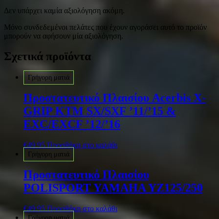
Δεν υπάρχει καμία αξιολόγηση ακόμη.
Μόνο συνδεδεμένοι πελάτες που έχουν αγοράσει αυτό το προϊόν
μπορούν να αφήσουν μία αξιολόγηση.
Σχετικά προϊόντα
Γρήγορη ματιά
Προστατευτικό Πλαισίου Acerbis X-
GRIP KTM SX/SXF ’11/’15 &
EXC/EXCF ’12/’16
€
49.95
Προσθήκη στο καλάθι
Γρήγορη ματιά
Προστατευτικό Πλαισίου
POLISPORT YAMAHA YZ125/250
€
49.95
Προσθήκη στο καλάθι
Γρήγορη ματιά