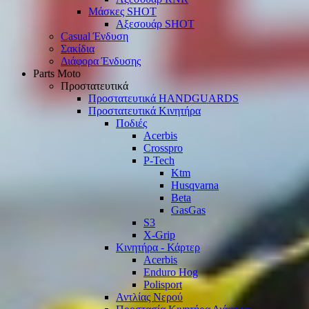
Μάσκες SHOT
Αξεσουάρ SHOT
Casual Ένδυση
Σακίδια
Διάφορα Ένδυσης
Parts Moto
Προστατευτικά
Προστατευτικά HANDGUARDS
Προστατευτικά Κινητήρα
Ποδιές
Acerbis
Crosspro
P-Tech
Ktm
Husqvarna
Beta
GasGas
S3
X-Grip
Κινητήρα - Κάρτερ
Acerbis
Enduro Hog
Polisport
Αντλίας Νερού