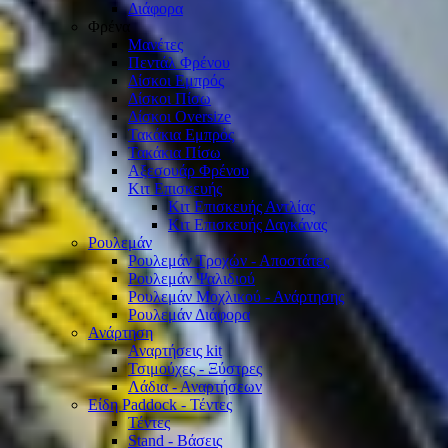
Διάφορα
Φρένα
Μανέτες
Πεντάλ Φρένου
Δίσκοι Εμπρός
Δίσκοι Πίσω
Δίσκοι Oversize
Τακάκια Εμπρός
Τακάκια Πίσω
Αξεσουάρ Φρένου
Κιτ Επισκευής
Κιτ Επισκευής Αντλίας
Κιτ Επισκευής Δαγκάνας
Ρουλεμάν
Ρουλεμάν Τροχών - Αποστάτες
Ρουλεμάν Ψαλιδιού
Ρουλεμάν Μοχλικού - Ανάρτησης
Ρουλεμάν Διάφορα
Ανάρτηση
Αναρτήσεις kit
Τσιμούχες - Ξύστρες
Λάδια - Αναρτήσεων
Είδη Paddock - Τέντες
Τέντες
Stand - Βάσεις