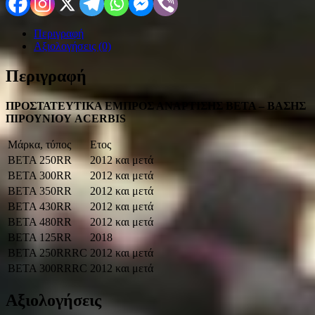
Περιγραφή
Αξιολογήσεις (0)
Περιγραφή
ΠΡΟΣΤΑΤΕΥΤΙΚΑ ΕΜΠΡΟΣ ΑΝΑΡΤΙΣΗΣ BETA – ΒΑΣΗΣ
ΠΙΡΟΥΝΙΟΥ ACERBIS
Μάρκα, τύπος
Ετος
BETA 250RR
2012 και μετά
BETA 300RR
2012 και μετά
BETA 350RR
2012 και μετά
BETA 430RR
2012 και μετά
BETA 480RR
2012 και μετά
BETA 125RR
2018
BETA 250RRRC
2012 και μετά
BETA 300RRRC
2012 και μετά
Αξιολογήσεις