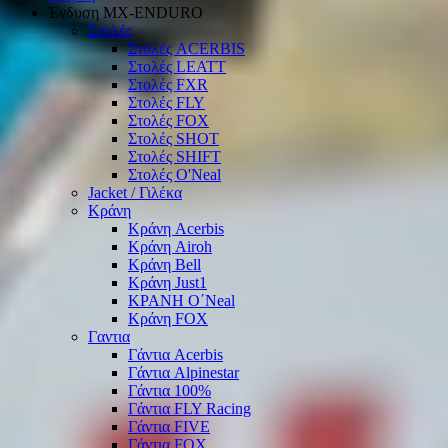
Ένδυση ΜΧ-ΕΝDURO
Στολές
Στολές ACERBIS
Στολές LEATT
Στολές FXR
Στολές FLY
Στολές FOX
Στολές SHOT
Στολές SHIFT
Στολές O'Neal
Jacket / Γιλέκα
Κράνη
Κράνη Acerbis
Κράνη Airoh
Κράνη Bell
Κράνη Just1
ΚΡΑΝΗ O΄Νeal
Κράνη FOX
Γαντια
Γάντια Acerbis
Γάντια Alpinestar
Γάντια 100%
Γάντια FLY Racing
Γάντια FIVE
Γάντια FOX