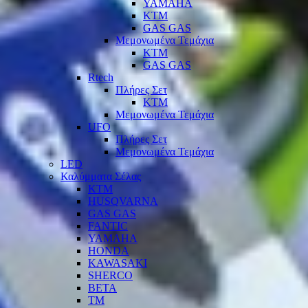
YAMAHA
KTM
GAS GAS
Μεμονωμένα Τεμάχια
KTM
GAS GAS
Rtech
Πλήρες Σετ
KTM
Μεμονωμένα Τεμάχια
UFO
Πλήρες Σετ
Μεμονωμένα Τεμάχια
LED
Καλύμματα Σέλας
KTM
HUSQVARNA
GAS GAS
FANTIC
YAMAHA
HONDA
KAWASAKI
SHERCO
BETA
TM