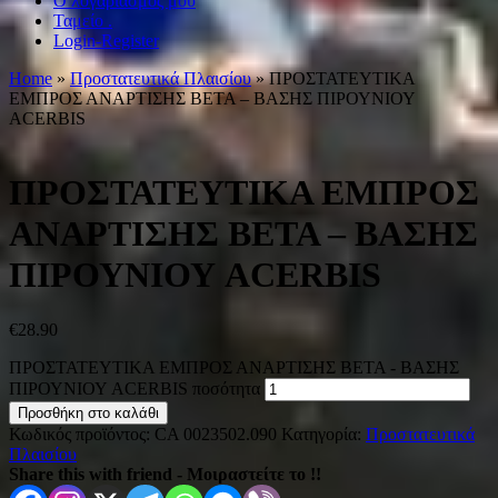
Ο λογαριασμός μου
Ταμείο .
Login-Register
Home
»
Προστατευτικά Πλαισίου
» ΠΡΟΣΤΑΤΕΥΤΙΚΑ
ΕΜΠΡΟΣ ΑΝΑΡΤΙΣΗΣ BETA – ΒΑΣΗΣ ΠΙΡΟΥΝΙΟΥ
ACERBIS
ΠΡΟΣΤΑΤΕΥΤΙΚΑ ΕΜΠΡΟΣ
ΑΝΑΡΤΙΣΗΣ BETA – ΒΑΣΗΣ
ΠΙΡΟΥΝΙΟΥ ACERBIS
€
28.90
ΠΡΟΣΤΑΤΕΥΤΙΚΑ ΕΜΠΡΟΣ ΑΝΑΡΤΙΣΗΣ BETA - ΒΑΣΗΣ
ΠΙΡΟΥΝΙΟΥ ACERBIS ποσότητα
Προσθήκη στο καλάθι
Κωδικός προϊόντος:
CA 0023502.090
Κατηγορία:
Προστατευτικά
Πλαισίου
Share this with friend - Μοιραστείτε το !!