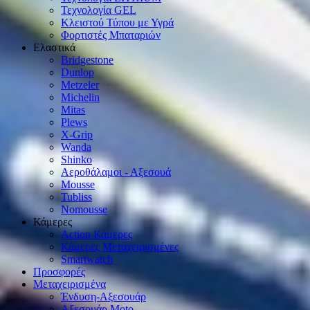
Τεχνολογία GEL
Κλειστού Τύπου με Υγρά
Φορτιστές Μπαταριών
Ελαστικά
Bridgestone
Dunlop
Metzeler
Michelin
Mitas
Plews
X-Grip
Wanda
Shinko
Αεροθάλαμοι - Αξεσουά
Mousse
Tubliss
Nomousse
Κάμερες
Action Κάμερες
Κάμερες Μεταχειρισμένες
Smartwatch
Προσφορές
Μεταχειρισμένα
Ένδυση-Αξεσουάρ
Αξεσουάρ Μοto