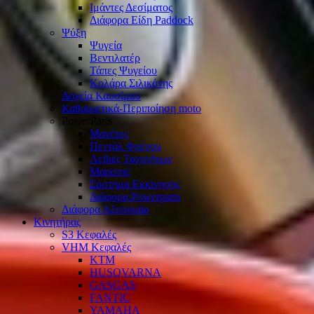
Ιμάντες Δεσίματος
Διάφορα Είδη Paddock
Ψύξη
Ψυγεία
Βεντιλατέρ
Τάπες Ψυγείου
Κολάρα Σιλικόνης
Δοχεία Καυσίμου
Καθαριστικά-Περιποίηση moto
PowerParts
Μανέτες
Πεντάλ Φρένου
Λεβιές Ταχυτήτων
Μαρσπιέ
Σύστημα Εκκίνησης
Διάφορα Powerparts
Διάφορα Αξεσουάρ
Κινητήρας
S3 Κεφαλές
VHM Κεφαλές
KTM
HUSQVARNA
GASGAS
FANTIC
YAMAHA