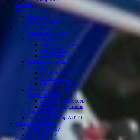
Εργαλεία
Μοτοσυκλέτες
Καινούριες
Μεταχειρισμένες
AUTO Tuning Parts
Εσωτερικό AUTO
Εξωτερικό AUTO
Αεροτομές - Μάσκες
Lip - Spoilers
Ανεμοθραύστες
Μπουλόνια Τροχών
Φωτισμός
Φανάρια Εμπρός
Φανάρια Πίσω
Φωτισμός Διάφορα
Ηλεκτρονικά AUTO
Μηχανικά Μέρη
Εισαγωγή - Αξεσουάρ
Εξάτμιση - Αξεσουάρ
Εκκεντροφόροι
Διάφορα Αξεσουάρ AUTO
Φωτογραφικό Υλικό
Υλικό Πελατών
Φωτό Αγώνων