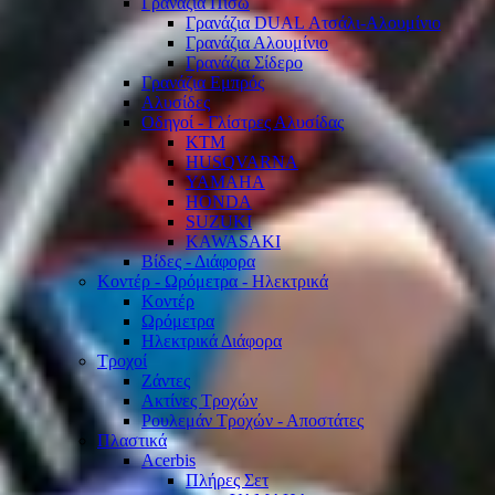
Γρανάζια Πίσω
Γρανάζια DUAL Ατσάλι-Αλουμίνιο
Γρανάζια Αλουμίνιο
Γρανάζια Σίδερο
Γρανάζια Εμπρός
Αλυσίδες
Οδηγοί - Γλίστρες Αλυσίδας
KTM
HUSQVARNA
YAMAHA
HONDA
SUZUKI
KAWASAKI
Βίδες - Διάφορα
Κοντέρ - Ωρόμετρα - Ηλεκτρικά
Κοντέρ
Ωρόμετρα
Ηλεκτρικά Διάφορα
Τροχοί
Ζάντες
Ακτίνες Τροχών
Ρουλεμάν Τροχών - Αποστάτες
Πλαστικά
Acerbis
Πλήρες Σετ