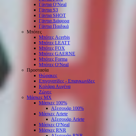
Γάντια O'Νeal
Γάντια S3
Γάντια SHOT
Γάντια Διάφορα
Γάντια Παιδικά
Μπότες
Μπότες Acerbis
Μπότες LEATT
Μπότες FOX
Μπότες GAERNE
Μπότες Forma
Μπότες O'Neal
Προστασία
Θώρακες
Επιγονατίδες - Επιαγκωνίδες
Κολάρα Αυχένα
Ζώνες
Μάσκες ΜΧ
Μάσκες 100%
Αξεσουάρ 100%
Μάσκες Ariete
Αξεσουάρ Ariete
Μάσκες O'Neal
Μάσκες RNR
Αξεσουάρ RNR