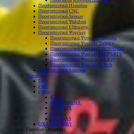
Προστασία Κινητήρα Διάφορα
Προστατευτικά Πλαισίου
Προστατευτικά CNC
Προστατευτικά Δίσκων
Προστατευτικά Ψαλιδιού
Προστατευτικά Εξάτμισης
Προστατευτικά Ψυγείων
Προστατευτικά Ψυγείων Carapaks
Προστατευτικά Ψυγείων Tedesco
Προστατευτικά Ψυγείων CROSSPRO
Προστατευτικά Ψυγείων FM-PARTS
Προστατευτικά Ψυγείων X-GRIP
Προστατευτικά Ψυγείων P-Tech
Προστατευτικά Διάφορα
Εξατμίσεις
DEP
FMF
Fresco
KTM
HUSQVARNA
YAMAHA
BETA
GAS GAS
OXA FACTORY
Γρανάζια - Αλυσίδες