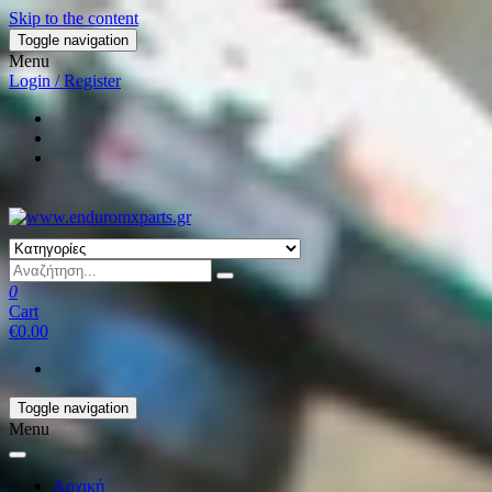
Skip to the content
Toggle navigation
Menu
Login / Register
0
Cart
€0.00
Toggle navigation
Menu
Αρχική