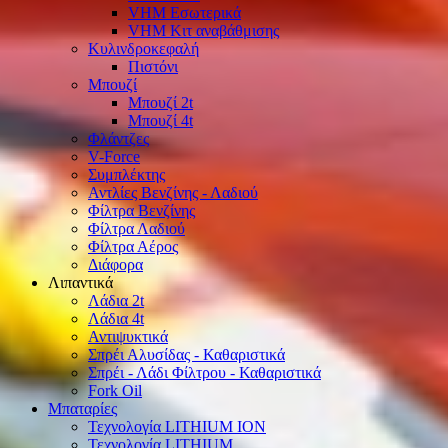
VHM Εσωτερικά
VHM Κιτ αναβάθμισης
Κυλινδροκεφαλή
Πιστόνι
Μπουζί
Μπουζί 2t
Μπουζί 4t
Φλάντζες
V-Force
Συμπλέκτης
Αντλίες Βενζίνης - Λαδιού
Φίλτρα Βενζίνης
Φίλτρα Λαδιού
Φίλτρα Αέρος
Διάφορα
Λιπαντικά
Λάδια 2t
Λάδια 4t
Αντιψυκτικά
Σπρέι Αλυσίδας - Καθαριστικά
Σπρέι - Λάδι Φίλτρου - Καθαριστικά
Fork Oil
Μπαταρίες
Τεχνολογία LITHIUM ION
Τεχνολογία LITHIUM