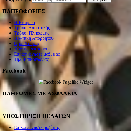
ΠΛΗΡΟΦΟΡΙΕΣ
Η Εταιρεία
Τρόποι Αποστολής
Τρόποι Πληρωμής
Πολιτική Απορρήτου
Όροι Χρήσης
Χάρτης Ιστότοπου
Επικοινωνήστε μαζί μας
Τηλ. Επικοινωνίας
Facebook
ΠΛΗΡΩΜΕΣ ΜΕ ΑΣΦΑΛΕΙΑ
ΥΠΟΣΤΗΡΙΞΗ ΠΕΛΑΤΩΝ
Επικοινωνήστε μαζί μας