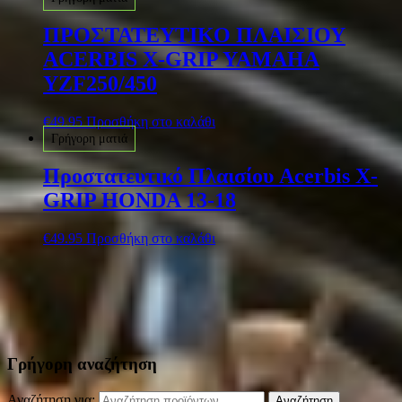
ΠΡΟΣΤΑΤΕΥΤΙΚΟ ΠΛΑΙΣΙΟΥ
ACERBIS X-GRIP YAMAHA
YZF250/450
€
49.95
Προσθήκη στο καλάθι
Γρήγορη ματιά
Προστατευτικό Πλαισίου Acerbis X-
GRIP HONDA 13-18
€
49.95
Προσθήκη στο καλάθι
Γρήγορη αναζήτηση
Αναζήτηση για:
Αναζήτηση