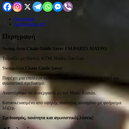
Περιγραφή
Αξιολογήσεις (0)
Περιγραφή
Swing-Arm Chain Guide Saver FM-PARTS ΜΑΥΡΟ
Ταιριάζει με Sherco, KTM, Husky, Gas Gas
Swing-Arm
Chain Guide Saver
Παρέχει μια επιπλέον προστασία με έναν εντελώς συμπαγή και
αγωνιστικό σχεδιασμό.
Αναπτύχθηκε σε συνεργασία με τον Mario Román.
Κατασκευασμένο από υψηλής ποιότητας αλουμίνιο με φινίρισμα
λέιζερ.
Σχεδιασμός, ποιότητα και αγωνιστικές λύσεις!