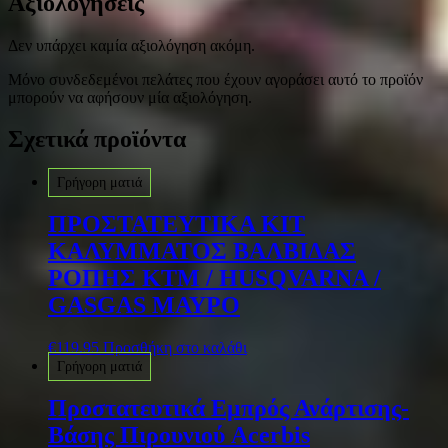
Αξιολογήσεις
Δεν υπάρχει καμία αξιολόγηση ακόμη.
Μόνο συνδεδεμένοι πελάτες που έχουν αγοράσει αυτό το προϊόν
μπορούν να αφήσουν μία αξιολόγηση.
Σχετικά προϊόντα
Γρήγορη ματιά
ΠΡΟΣΤΑΤΕΥΤΙΚΑ ΚΙΤ
ΚΑΛΥΜΜΑΤΟΣ ΒΑΛΒΙΔΑΣ
ΡΟΠΗΣ ΚΤΜ / HUSQVARNA /
GASGAS ΜΑΥΡΟ
€
119.95
Προσθήκη στο καλάθι
Γρήγορη ματιά
Προστατευτικά Εμπρός Ανάρτισης-
Βάσης Πιρουνιού Acerbis