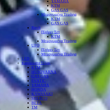
YAMAHA
KTM
GAS GAS
Μεμονωμένα Τεμάχια
KTM
GAS GAS
Rtech
Πλήρες Σετ
KTM
Μεμονωμένα Τεμάχια
UFO
Πλήρες Σετ
Μεμονωμένα Τεμάχια
LED
Καλύμματα Σέλας
KTM
HUSQVARNA
GAS GAS
FANTIC
YAMAHA
HONDA
KAWASAKI
SHERCO
BETA
TM