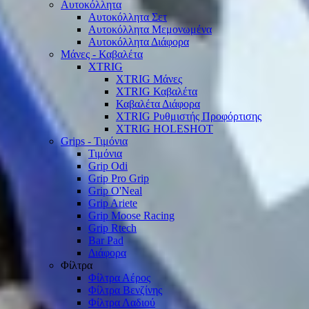
Αυτοκόλλητα
Αυτοκόλλητα Σετ
Αυτοκόλλητα Μεμονωμένα
Αυτοκόλλητα Διάφορα
Μάνες - Καβαλέτα
XTRIG
XTRIG Μάνες
XTRIG Καβαλέτα
Καβαλέτα Διάφορα
XTRIG Ρυθμιστής Προφόρτισης
XTRIG HOLESHOT
Grips - Τιμόνια
Τιμόνια
Grip Odi
Grip Pro Grip
Grip O'Neal
Grip Ariete
Grip Moose Racing
Grip Rtech
Bar Pad
Διάφορα
Φίλτρα
Φίλτρα Αέρος
Φίλτρα Βενζίνης
Φίλτρα Λαδιού