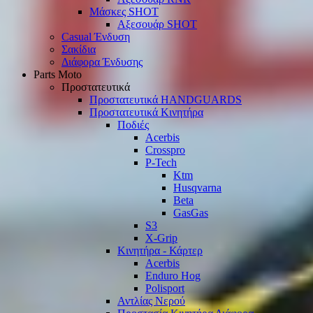
Μάσκες SHOT
Αξεσουάρ SHOT
Casual Ένδυση
Σακίδια
Διάφορα Ένδυσης
Parts Moto
Προστατευτικά
Προστατευτικά HANDGUARDS
Προστατευτικά Κινητήρα
Ποδιές
Acerbis
Crosspro
P-Tech
Ktm
Husqvarna
Beta
GasGas
S3
X-Grip
Κινητήρα - Κάρτερ
Acerbis
Enduro Hog
Polisport
Αντλίας Νερού