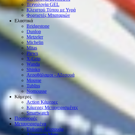
Τεχνολογία GEL
Κλειστού Τύπου με Υγρά
Φορτιστές Μπαταριών
Ελαστικά
Bridgestone
Dunlop
Metzeler
Michelin
Mitas
Plews
X-Grip
Wanda
Shinko
Αεροθάλαμοι - Αξεσουά
Mousse
Tubliss
Nomousse
Κάμερες
Action Κάμερες
Κάμερες Μεταχειρισμένες
Smartwatch
Προσφορές
Μεταχειρισμένα
Ένδυση-Αξεσουάρ
Αξεσουάρ Μοto