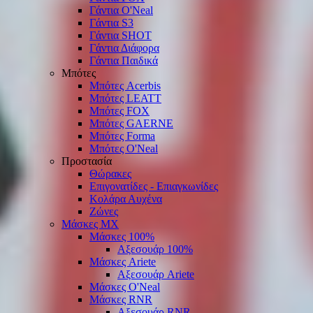
Γάντια O'Νeal
Γάντια S3
Γάντια SHOT
Γάντια Διάφορα
Γάντια Παιδικά
Μπότες
Μπότες Acerbis
Μπότες LEATT
Μπότες FOX
Μπότες GAERNE
Μπότες Forma
Μπότες O'Neal
Προστασία
Θώρακες
Επιγονατίδες - Επιαγκωνίδες
Κολάρα Αυχένα
Ζώνες
Μάσκες ΜΧ
Μάσκες 100%
Αξεσουάρ 100%
Μάσκες Ariete
Αξεσουάρ Ariete
Μάσκες O'Neal
Μάσκες RNR
Αξεσουάρ RNR