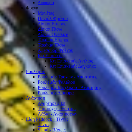
Διάφορα
Φρένα
Μανέτες
Πεντάλ Φρένου
Δίσκοι Εμπρός
Δίσκοι Πίσω
Δίσκοι Oversize
Τακάκια Εμπρός
Τακάκια Πίσω
Αξεσουάρ Φρένου
Κιτ Επισκευής
Κιτ Επισκευής Αντλίας
Κιτ Επισκευής Δαγκάνας
Ρουλεμάν
Ρουλεμάν Τροχών - Αποστάτες
Ρουλεμάν Ψαλιδιού
Ρουλεμάν Μοχλικού - Ανάρτησης
Ρουλεμάν Διάφορα
Ανάρτηση
Αναρτήσεις kit
Τσιμούχες - Ξύστρες
Λάδια - Αναρτήσεων
Είδη Paddock - Τέντες
Τέντες
Stand - Βάσεις