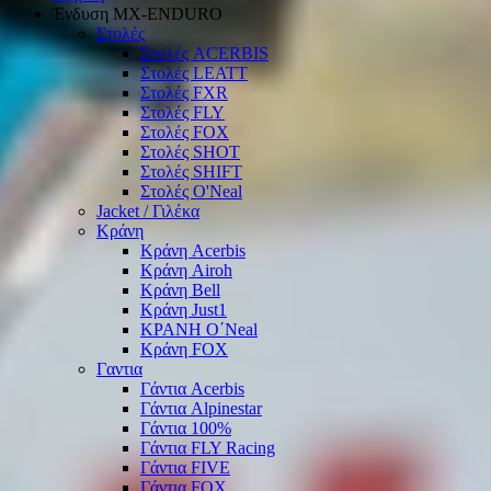
Ένδυση ΜΧ-ΕΝDURO
Στολές
Στολές ACERBIS
Στολές LEATT
Στολές FXR
Στολές FLY
Στολές FOX
Στολές SHOT
Στολές SHIFT
Στολές O'Neal
Jacket / Γιλέκα
Κράνη
Κράνη Acerbis
Κράνη Airoh
Κράνη Bell
Κράνη Just1
ΚΡΑΝΗ O΄Νeal
Κράνη FOX
Γαντια
Γάντια Acerbis
Γάντια Alpinestar
Γάντια 100%
Γάντια FLY Racing
Γάντια FIVE
Γάντια FOX