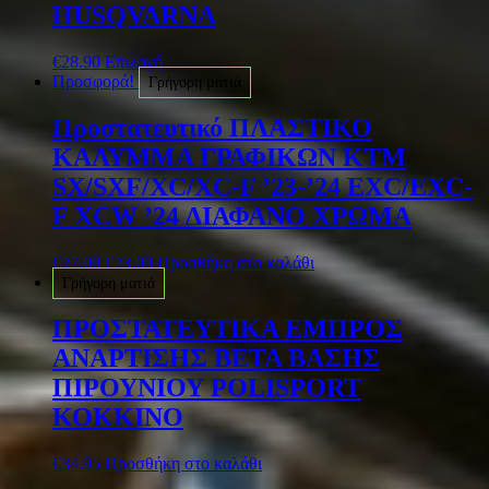
HUSQVARNA
€
28.90
Επιλογή
Προσφορά!
Γρήγορη ματιά
Προστατευτικό ΠΛΑΣΤΙΚΟ
ΚΑΛΥΜΜΑ ΓΡΑΦΙΚΩΝ KTM
SX/SXF/XC/XC-F ’23-’24 EXC/EXC-
F XCW ’24 ΔΙΑΦΑΝΟ ΧΡΩΜΑ
€
27.00
€
23.00
Προσθήκη στο καλάθι
Γρήγορη ματιά
ΠΡΟΣΤΑΤΕΥΤΙΚΑ ΕΜΠΡΟΣ
ΑΝΑΡΤΙΣΗΣ BETA ΒΑΣΗΣ
ΠΙΡΟΥΝΙΟΥ POLISPORT
ΚΟΚΚΙΝΟ
€
34.95
Προσθήκη στο καλάθι