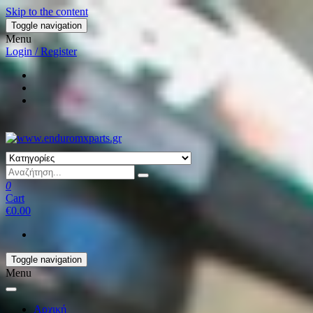
Skip to the content
Toggle navigation
Menu
Login / Register
0
Cart
€0.00
Toggle navigation
Menu
Αρχική