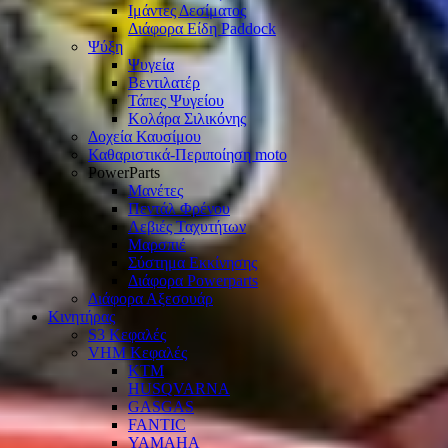
Ιμάντες Δεσίματος
Διάφορα Είδη Paddock
Ψύξη
Ψυγεία
Βεντιλατέρ
Τάπες Ψυγείου
Κολάρα Σιλικόνης
Δοχεία Καυσίμου
Καθαριστικά-Περιποίηση moto
PowerParts
Μανέτες
Πεντάλ Φρένου
Λεβιές Ταχυτήτων
Μαρσπιέ
Σύστημα Εκκίνησης
Διάφορα Powerparts
Διάφορα Αξεσουάρ
Κινητήρας
S3 Κεφαλές
VHM Κεφαλές
KTM
HUSQVARNA
GASGAS
FANTIC
YAMAHA