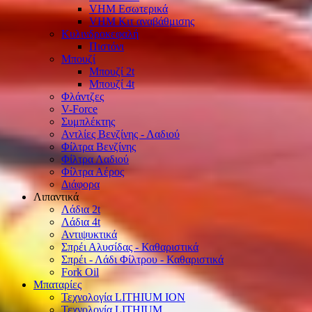
VHM Εσωτερικά
VHM Κιτ αναβάθμισης
Κυλινδροκεφαλή
Πιστόνι
Μπουζί
Μπουζί 2t
Μπουζί 4t
Φλάντζες
V-Force
Συμπλέκτης
Αντλίες Βενζίνης - Λαδιού
Φίλτρα Βενζίνης
Φίλτρα Λαδιού
Φίλτρα Αέρος
Διάφορα
Λιπαντικά
Λάδια 2t
Λάδια 4t
Αντιψυκτικά
Σπρέι Αλυσίδας - Καθαριστικά
Σπρέι - Λάδι Φίλτρου - Καθαριστικά
Fork Oil
Μπαταρίες
Τεχνολογία LITHIUM ION
Τεχνολογία LITHIUM