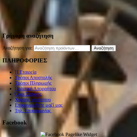
Γρήγορη αναζήτηση
Αναζήτηση για:
Αναζήτηση
ΠΛΗΡΟΦΟΡΙΕΣ
Η Εταιρεία
Τρόποι Αποστολής
Τρόποι Πληρωμής
Πολιτική Απορρήτου
Όροι Χρήσης
Χάρτης Ιστότοπου
Επικοινωνήστε μαζί μας
Τηλ. Επικοινωνίας
Facebook