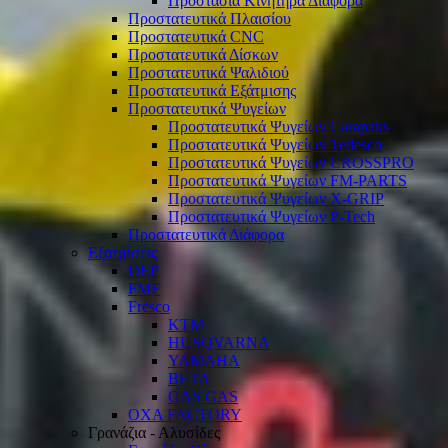
Προστασία Κινητήρα Διάφορα
Προστατευτικά Πλαισίου
Προστατευτικά CNC
Προστατευτικά Δίσκων
Προστατευτικά Ψαλιδιού
Προστατευτικά Εξάτμισης
Προστατευτικά Ψυγείων
Προστατευτικά Ψυγείων Carapaks
Προστατευτικά Ψυγείων Tedesco
Προστατευτικά Ψυγείων CROSSPRO
Προστατευτικά Ψυγείων FM-PARTS
Προστατευτικά Ψυγείων X-GRIP
Προστατευτικά Ψυγείων P-Tech
Προστατευτικά Διάφορα
Εξατμίσεις
DEP
FMF
Fresco
KTM
HUSQVARNA
YAMAHA
BETA
GAS GAS
OXA FACTORY
Γρανάζια - Αλυσίδες