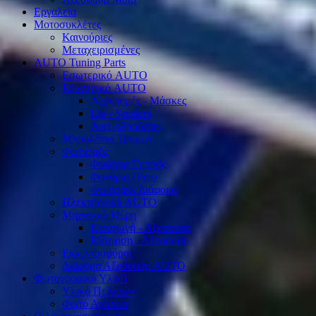
Εργαλεία
Μοτοσυκλέτες
Καινούριες
Μεταχειρισμένες
AUTO Tuning Parts
Εσωτερικό AUTO
Εξωτερικό AUTO
Αεροτομές - Μάσκες
Lip - Spoilers
Ανεμοθραύστες
Μπουλόνια Τροχών
Φωτισμός
Φανάρια Εμπρός
Φανάρια Πίσω
Φωτισμός Διάφορα
Ηλεκτρονικά AUTO
Μηχανικά Μέρη
Εισαγωγή - Αξεσουάρ
Εξάτμιση - Αξεσουάρ
Εκκεντροφόροι
Διάφορα Αξεσουάρ AUTO
Φωτογραφικό Υλικό
Υλικό Πελατών
Φωτό Αγώνων