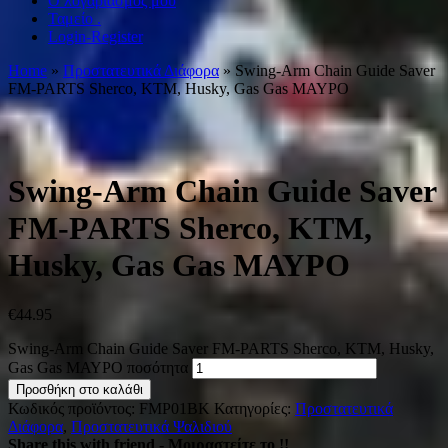
Ο λογαριασμός μου
Ταμείο .
Login-Register
Home
»
Προστατευτικά Διάφορα
» Swing-Arm Chain Guide Saver
FM-PARTS Sherco, KTM, Husky, Gas Gas ΜΑΥΡΟ
Swing-Arm Chain Guide Saver
FM-PARTS Sherco, KTM,
Husky, Gas Gas ΜΑΥΡΟ
€
44.95
Swing-Arm Chain Guide Saver FM-PARTS Sherco, KTM, Husky,
Gas Gas ΜΑΥΡΟ ποσότητα
Προσθήκη στο καλάθι
Κωδικός προϊόντος:
FMP01BK
Κατηγορίες:
Προστατευτικά
Διάφορα
,
Προστατευτικά Ψαλιδιού
Share this with friend - Μοιραστείτε το !!