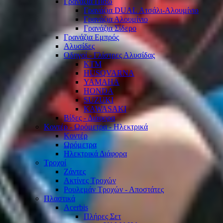
Γρανάζια Πίσω
Γρανάζια DUAL Ατσάλι-Αλουμίνιο
Γρανάζια Αλουμίνιο
Γρανάζια Σίδερο
Γρανάζια Εμπρός
Αλυσίδες
Οδηγοί - Γλίστρες Αλυσίδας
KTM
HUSQVARNA
YAMAHA
HONDA
SUZUKI
KAWASAKI
Βίδες - Διάφορα
Κοντέρ - Ωρόμετρα - Ηλεκτρικά
Κοντέρ
Ωρόμετρα
Ηλεκτρικά Διάφορα
Τροχοί
Ζάντες
Ακτίνες Τροχών
Ρουλεμάν Τροχών - Αποστάτες
Πλαστικά
Acerbis
Πλήρες Σετ