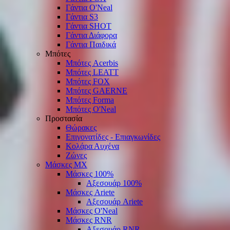
Γάντια O'Νeal
Γάντια S3
Γάντια SHOT
Γάντια Διάφορα
Γάντια Παιδικά
Μπότες
Μπότες Acerbis
Μπότες LEATT
Μπότες FOX
Μπότες GAERNE
Μπότες Forma
Μπότες O'Neal
Προστασία
Θώρακες
Επιγονατίδες - Επιαγκωνίδες
Κολάρα Αυχένα
Ζώνες
Μάσκες ΜΧ
Μάσκες 100%
Αξεσουάρ 100%
Μάσκες Ariete
Αξεσουάρ Ariete
Μάσκες O'Neal
Μάσκες RNR
Αξεσουάρ RNR