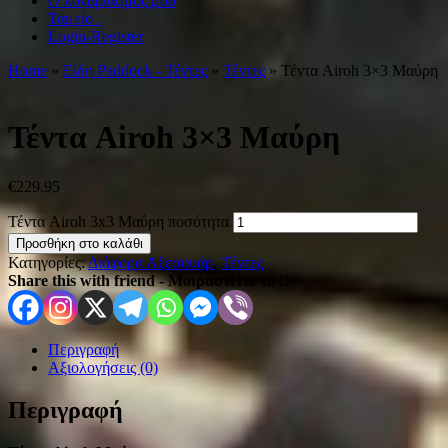
Ο λογαριασμός μου
Ταμείο .
Login-Register
Home
»
Είδη Paddock - Τέντες
»
Τέντες
» Τέντα Airoh 3×3 Μαύρη
Τέντα Airoh 3×3 Μαύρη
€
229.95
Τέντα Airoh 3x3 Μαύρη ποσότητα
Προσθήκη στο καλάθι
Κατηγορίες:
Διάφορα Αξεσουάρ
,
Τέντες
Share this with friend - Μοιραστείτε το !!
Περιγραφή
Αξιολογήσεις (0)
Περιγραφή