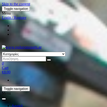
Skip to the content
Toggle navigation
Menu
Login / Register
0
Cart
€0.00
Toggle navigation
Menu
Αρχική