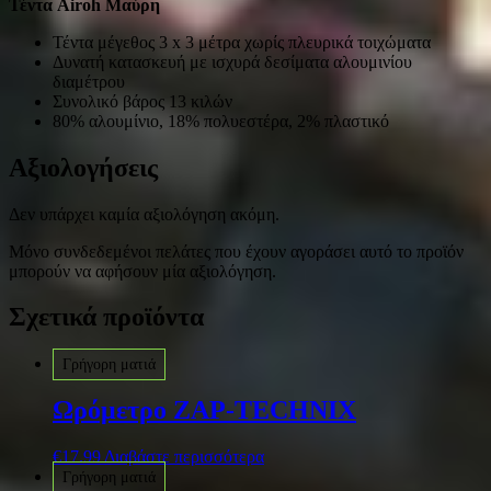
Τέντα Airoh Μαύρη
Τέντα μέγεθος 3 x 3 μέτρα χωρίς πλευρικά τοιχώματα
Δυνατή κατασκευή με ισχυρά δεσίματα αλουμινίου
διαμέτρου
Συνολικό βάρος 13 κιλών
80% αλουμίνιο, 18% πολυεστέρα, 2% πλαστικό
Αξιολογήσεις
Δεν υπάρχει καμία αξιολόγηση ακόμη.
Μόνο συνδεδεμένοι πελάτες που έχουν αγοράσει αυτό το προϊόν
μπορούν να αφήσουν μία αξιολόγηση.
Σχετικά προϊόντα
Γρήγορη ματιά
Ωρόμετρο ZAP-TECHNIX
€
17.99
Διαβάστε περισσότερα
Γρήγορη ματιά