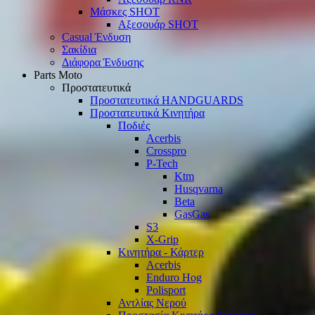
Μάσκες SHOT
Αξεσουάρ SHOT
Casual Ένδυση
Σακίδια
Διάφορα Ένδυσης
Parts Moto
Προστατευτικά
Προστατευτικά HANDGUARDS
Προστατευτικά Κινητήρα
Ποδιές
Acerbis
Crosspro
P-Tech
Ktm
Husqvarna
Beta
GasGas
S3
X-Grip
Κινητήρα - Κάρτερ
Acerbis
Enduro Hog
Polisport
Αντλίας Νερού