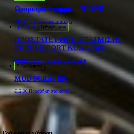
Ωρόμετρο Ασύρματο H-ONE
€
34.95
Διαβάστε περισσότερα
Προσφορά!
Γρήγορη ματιά
ΠΡΟΣΤΑΤΕΥΤΙΚΟ ΕΞΑΤΜΙΣΗΣ
2T POLISPORT ΚΟΚΚΙΝΟ
€
76.95
€
69.95
Προσθήκη στο καλάθι
Γρήγορη ματιά
MUD SCRAPER
€
12.00
Προσθήκη στο καλάθι
Γρήγορη αναζήτηση