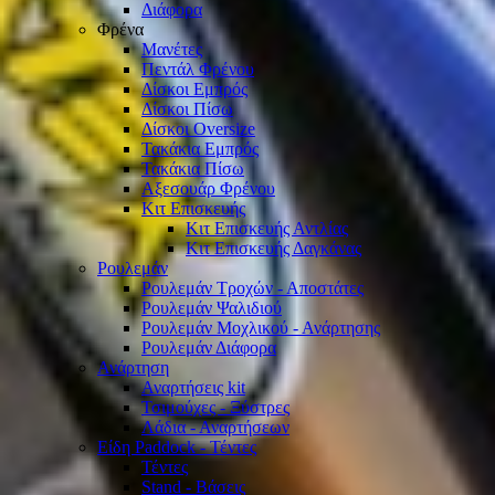
Διάφορα
Φρένα
Μανέτες
Πεντάλ Φρένου
Δίσκοι Εμπρός
Δίσκοι Πίσω
Δίσκοι Oversize
Τακάκια Εμπρός
Τακάκια Πίσω
Αξεσουάρ Φρένου
Κιτ Επισκευής
Κιτ Επισκευής Αντλίας
Κιτ Επισκευής Δαγκάνας
Ρουλεμάν
Ρουλεμάν Τροχών - Αποστάτες
Ρουλεμάν Ψαλιδιού
Ρουλεμάν Μοχλικού - Ανάρτησης
Ρουλεμάν Διάφορα
Ανάρτηση
Αναρτήσεις kit
Τσιμούχες - Ξύστρες
Λάδια - Αναρτήσεων
Είδη Paddock - Τέντες
Τέντες
Stand - Βάσεις