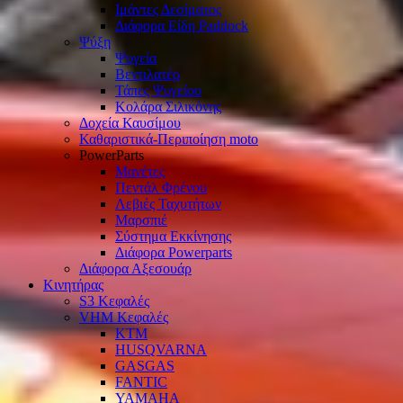
Ιμάντες Δεσίματος
Διάφορα Είδη Paddock
Ψύξη
Ψυγεία
Βεντιλατέρ
Τάπες Ψυγείου
Κολάρα Σιλικόνης
Δοχεία Καυσίμου
Καθαριστικά-Περιποίηση moto
PowerParts
Μανέτες
Πεντάλ Φρένου
Λεβιές Ταχυτήτων
Μαρσπιέ
Σύστημα Εκκίνησης
Διάφορα Powerparts
Διάφορα Αξεσουάρ
Κινητήρας
S3 Κεφαλές
VHM Κεφαλές
KTM
HUSQVARNA
GASGAS
FANTIC
YAMAHA