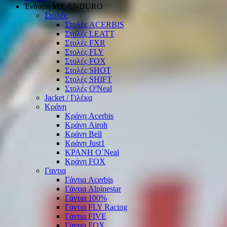
Ένδυση ΜΧ-ΕΝDURO
Στολές
Στολές ACERBIS
Στολές LEATT
Στολές FXR
Στολές FLY
Στολές FOX
Στολές SHOT
Στολές SHIFT
Στολές O'Neal
Jacket / Γιλέκα
Κράνη
Κράνη Acerbis
Κράνη Airoh
Κράνη Bell
Κράνη Just1
ΚΡΑΝΗ O΄Νeal
Κράνη FOX
Γαντια
Γάντια Acerbis
Γάντια Alpinestar
Γάντια 100%
Γάντια FLY Racing
Γάντια FIVE
Γάντια FOX