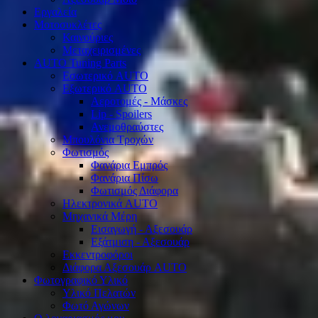
Εργαλεία
Μοτοσυκλέτες
Καινούριες
Μεταχειρισμένες
AUTO Tuning Parts
Εσωτερικό AUTO
Εξωτερικό AUTO
Αεροτομές - Μάσκες
Lip - Spoilers
Ανεμοθραύστες
Μπουλόνια Τροχών
Φωτισμός
Φανάρια Εμπρός
Φανάρια Πίσω
Φωτισμός Διάφορα
Ηλεκτρονικά AUTO
Μηχανικά Μέρη
Εισαγωγή - Αξεσουάρ
Εξάτμιση - Αξεσουάρ
Εκκεντροφόροι
Διάφορα Αξεσουάρ AUTO
Φωτογραφικό Υλικό
Υλικό Πελατών
Φωτό Αγώνων