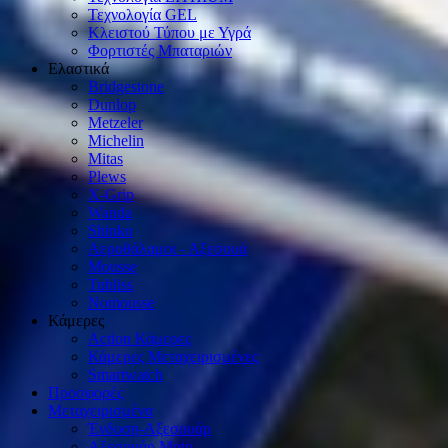
Τεχνολογία GEL
Κλειστού Τύπου με Υγρά
Φορτιστές Μπαταριών
Ελαστικά
Bridgestone
Dunlop
Metzeler
Michelin
Mitas
Plews
X-Grip
Wanda
Shinko
Αεροθάλαμοι - Αξεσουά
Mousse
Tubliss
Nomousse
Κάμερες
Action Κάμερες
Κάμερες Μεταχειρισμένες
Smartwatch
Προσφορές
Μεταχειρισμένα
Ένδυση-Αξεσουάρ
Αξεσουάρ Μοto