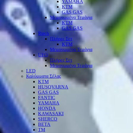
YAMAHA
KTM
GAS GAS
Μεμονωμένα Τεμάχια
KTM
GAS GAS
Rtech
Πλήρες Σετ
KTM
Μεμονωμένα Τεμάχια
UFO
Πλήρες Σετ
Μεμονωμένα Τεμάχια
LED
Καλύμματα Σέλας
KTM
HUSQVARNA
GAS GAS
FANTIC
YAMAHA
HONDA
KAWASAKI
SHERCO
BETA
TM