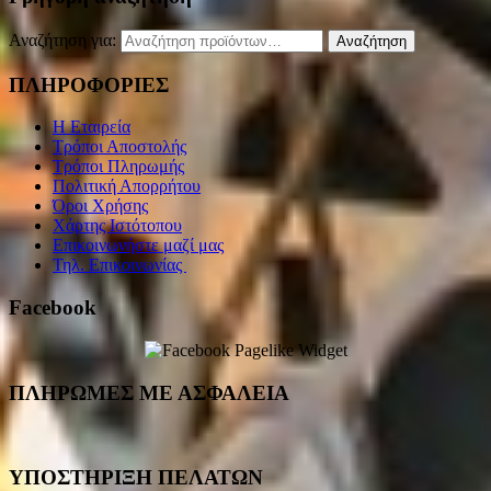
Αναζήτηση για:
Αναζήτηση
ΠΛΗΡΟΦΟΡΙΕΣ
Η Εταιρεία
Τρόποι Αποστολής
Τρόποι Πληρωμής
Πολιτική Απορρήτου
Όροι Χρήσης
Χάρτης Ιστότοπου
Επικοινωνήστε μαζί μας
Τηλ. Επικοινωνίας
Facebook
ΠΛΗΡΩΜΕΣ ΜΕ ΑΣΦΑΛΕΙΑ
ΥΠΟΣΤΗΡΙΞΗ ΠΕΛΑΤΩΝ