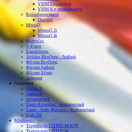
VHM Εσωτερικά
VHM Κιτ αναβάθμισης
Κυλινδροκεφαλή
Πιστόνι
Μπουζί
Μπουζί 2t
Μπουζί 4t
Φλάντζες
V-Force
Συμπλέκτης
Αντλίες Βενζίνης - Λαδιού
Φίλτρα Βενζίνης
Φίλτρα Λαδιού
Φίλτρα Αέρος
Διάφορα
Λιπαντικά
Λάδια 2t
Λάδια 4t
Αντιψυκτικά
Σπρέι Αλυσίδας - Καθαριστικά
Σπρέι - Λάδι Φίλτρου - Καθαριστικά
Fork Oil
Μπαταρίες
Τεχνολογία LITHIUM ION
Τεχνολογία LITHIUM