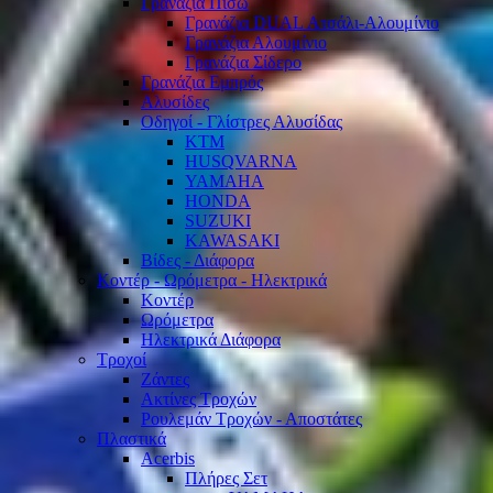
Γρανάζια Πίσω
Γρανάζια DUAL Ατσάλι-Αλουμίνιο
Γρανάζια Αλουμίνιο
Γρανάζια Σίδερο
Γρανάζια Εμπρός
Αλυσίδες
Οδηγοί - Γλίστρες Αλυσίδας
KTM
HUSQVARNA
YAMAHA
HONDA
SUZUKI
KAWASAKI
Βίδες - Διάφορα
Κοντέρ - Ωρόμετρα - Ηλεκτρικά
Κοντέρ
Ωρόμετρα
Ηλεκτρικά Διάφορα
Τροχοί
Ζάντες
Ακτίνες Τροχών
Ρουλεμάν Τροχών - Αποστάτες
Πλαστικά
Acerbis
Πλήρες Σετ