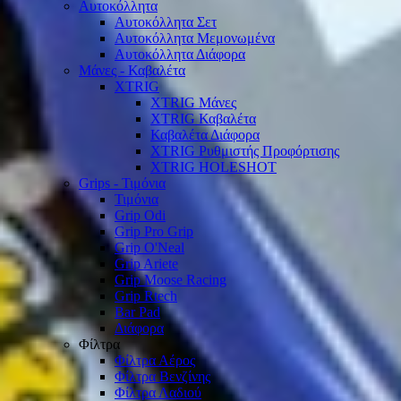
Αυτοκόλλητα
Αυτοκόλλητα Σετ
Αυτοκόλλητα Μεμονωμένα
Αυτοκόλλητα Διάφορα
Μάνες - Καβαλέτα
XTRIG
XTRIG Μάνες
XTRIG Καβαλέτα
Καβαλέτα Διάφορα
XTRIG Ρυθμιστής Προφόρτισης
XTRIG HOLESHOT
Grips - Τιμόνια
Τιμόνια
Grip Odi
Grip Pro Grip
Grip O'Neal
Grip Ariete
Grip Moose Racing
Grip Rtech
Bar Pad
Διάφορα
Φίλτρα
Φίλτρα Αέρος
Φίλτρα Βενζίνης
Φίλτρα Λαδιού