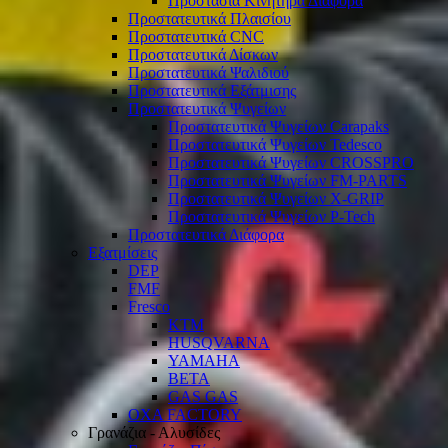
Προστασία Κινητήρα Διάφορα
Προστατευτικά Πλαισίου
Προστατευτικά CNC
Προστατευτικά Δίσκων
Προστατευτικά Ψαλιδιού
Προστατευτικά Εξάτμισης
Προστατευτικά Ψυγείων
Προστατευτικά Ψυγείων Carapaks
Προστατευτικά Ψυγείων Tedesco
Προστατευτικά Ψυγείων CROSSPRO
Προστατευτικά Ψυγείων FM-PARTS
Προστατευτικά Ψυγείων X-GRIP
Προστατευτικά Ψυγείων P-Tech
Προστατευτικά Διάφορα
Εξατμίσεις
DEP
FMF
Fresco
KTM
HUSQVARNA
YAMAHA
BETA
GAS GAS
OXA FACTORY
Γρανάζια - Αλυσίδες