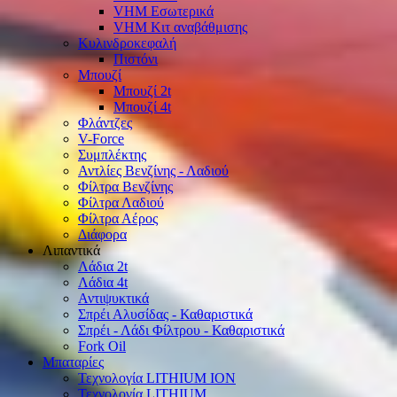
VHM Εσωτερικά
VHM Κιτ αναβάθμισης
Κυλινδροκεφαλή
Πιστόνι
Μπουζί
Μπουζί 2t
Μπουζί 4t
Φλάντζες
V-Force
Συμπλέκτης
Αντλίες Βενζίνης - Λαδιού
Φίλτρα Βενζίνης
Φίλτρα Λαδιού
Φίλτρα Αέρος
Διάφορα
Λιπαντικά
Λάδια 2t
Λάδια 4t
Αντιψυκτικά
Σπρέι Αλυσίδας - Καθαριστικά
Σπρέι - Λάδι Φίλτρου - Καθαριστικά
Fork Oil
Μπαταρίες
Τεχνολογία LITHIUM ION
Τεχνολογία LITHIUM