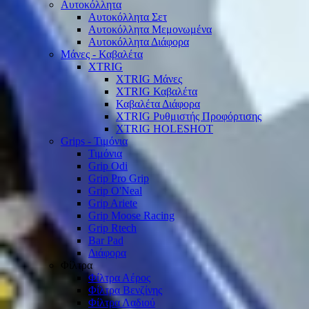
Αυτοκόλλητα
Αυτοκόλλητα Σετ
Αυτοκόλλητα Μεμονωμένα
Αυτοκόλλητα Διάφορα
Μάνες - Καβαλέτα
XTRIG
XTRIG Μάνες
XTRIG Καβαλέτα
Καβαλέτα Διάφορα
XTRIG Ρυθμιστής Προφόρτισης
XTRIG HOLESHOT
Grips - Τιμόνια
Τιμόνια
Grip Odi
Grip Pro Grip
Grip O'Neal
Grip Ariete
Grip Moose Racing
Grip Rtech
Bar Pad
Διάφορα
Φίλτρα
Φίλτρα Αέρος
Φίλτρα Βενζίνης
Φίλτρα Λαδιού