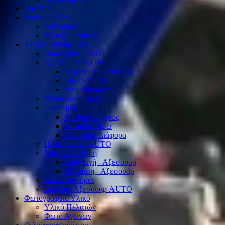
Εργαλεία
Μοτοσυκλέτες
Καινούριες
Μεταχειρισμένες
AUTO Tuning Parts
Εσωτερικό AUTO
Εξωτερικό AUTO
Αεροτομές - Μάσκες
Lip - Spoilers
Ανεμοθραύστες
Μπουλόνια Τροχών
Φωτισμός
Φανάρια Εμπρός
Φανάρια Πίσω
Φωτισμός Διάφορα
Ηλεκτρονικά AUTO
Μηχανικά Μέρη
Εισαγωγή - Αξεσουάρ
Εξάτμιση - Αξεσουάρ
Εκκεντροφόροι
Διάφορα Αξεσουάρ AUTO
Φωτογραφικό Υλικό
Υλικό Πελατών
Φωτό Αγώνων