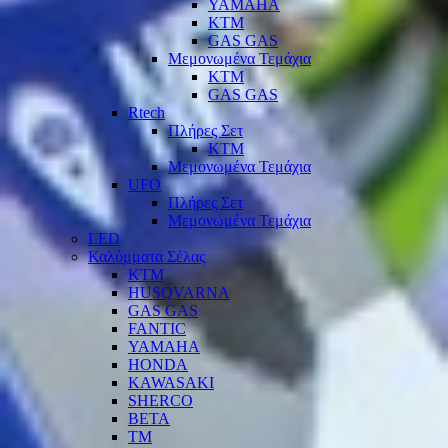
YAMAHA
KTM
GAS GAS
Μεμονωμένα Τεμάχια
KTM
GAS GAS
Rtech
Πλήρες Σετ
KTM
Μεμονωμένα Τεμάχια
UFO
Πλήρες Σετ
Μεμονωμένα Τεμάχια
LED
Καλύμματα Σέλας
KTM
HUSQVARNA
GAS GAS
FANTIC
YAMAHA
HONDA
KAWASAKI
SHERCO
BETA
TM