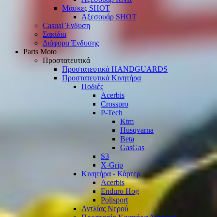
Μάσκες SHOT
Αξεσουάρ SHOT
Casual Ένδυση
Σακίδια
Διάφορα Ένδυσης
Parts Moto
Προστατευτικά
Προστατευτικά HANDGUARDS
Προστατευτικά Κινητήρα
Ποδιές
Acerbis
Crosspro
P-Tech
Ktm
Husqvarna
Beta
GasGas
S3
X-Grip
Κινητήρα - Κάρτερ
Acerbis
Enduro Hog
Polisport
Αντλίας Νερού