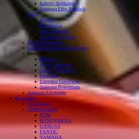
Ιμάντες Δεσίματος
Διάφορα Είδη Paddock
Ψύξη
Ψυγεία
Βεντιλατέρ
Τάπες Ψυγείου
Κολάρα Σιλικόνης
Δοχεία Καυσίμου
Καθαριστικά-Περιποίηση moto
PowerParts
Μανέτες
Πεντάλ Φρένου
Λεβιές Ταχυτήτων
Μαρσπιέ
Σύστημα Εκκίνησης
Διάφορα Powerparts
Διάφορα Αξεσουάρ
Κινητήρας
S3 Κεφαλές
VHM Κεφαλές
KTM
HUSQVARNA
GASGAS
FANTIC
YAMAHA