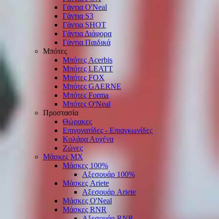
Γάντια O'Νeal
Γάντια S3
Γάντια SHOT
Γάντια Διάφορα
Γάντια Παιδικά
Μπότες
Μπότες Acerbis
Μπότες LEATT
Μπότες FOX
Μπότες GAERNE
Μπότες Forma
Μπότες O'Neal
Προστασία
Θώρακες
Επιγονατίδες - Επιαγκωνίδες
Κολάρα Αυχένα
Ζώνες
Μάσκες ΜΧ
Μάσκες 100%
Αξεσουάρ 100%
Μάσκες Ariete
Αξεσουάρ Ariete
Μάσκες O'Neal
Μάσκες RNR
Αξεσουάρ RNR