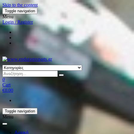
Skip to the content
Toggle navigation
Menu
Login / Register
0
Cart
€0.00
Toggle navigation
Menu
Αρχική