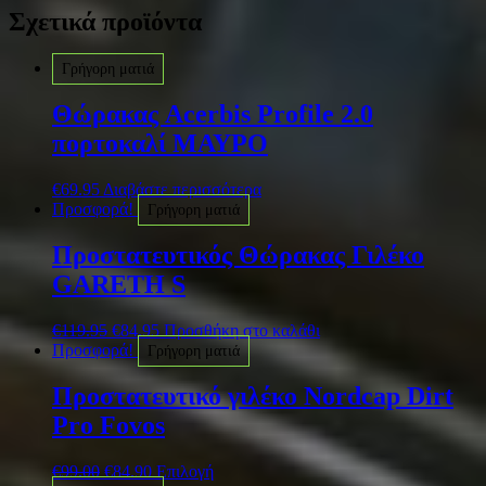
Σχετικά προϊόντα
Γρήγορη ματιά
Θώρακας Acerbis Profile 2.0
πορτοκαλί ΜΑΥΡΟ
€
69.95
Διαβάστε περισσότερα
Προσφορά!
Γρήγορη ματιά
Προστατευτικός Θώρακας Γιλέκο
GARETH S
€
119.95
€
84.95
Προσθήκη στο καλάθι
Προσφορά!
Γρήγορη ματιά
Προστατευτικό γιλέκο Nordcap Dirt
Pro Fovos
€
99.00
€
84.90
Επιλογή