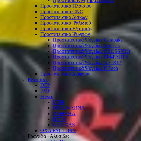
Προστασία Κινητήρα Διάφορα
Προστατευτικά Πλαισίου
Προστατευτικά CNC
Προστατευτικά Δίσκων
Προστατευτικά Ψαλιδιού
Προστατευτικά Εξάτμισης
Προστατευτικά Ψυγείων
Προστατευτικά Ψυγείων Carapaks
Προστατευτικά Ψυγείων Tedesco
Προστατευτικά Ψυγείων CROSSPRO
Προστατευτικά Ψυγείων FM-PARTS
Προστατευτικά Ψυγείων X-GRIP
Προστατευτικά Ψυγείων P-Tech
Προστατευτικά Διάφορα
Εξατμίσεις
DEP
FMF
Fresco
KTM
HUSQVARNA
YAMAHA
BETA
GAS GAS
OXA FACTORY
Γρανάζια - Αλυσίδες