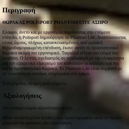
Περιγραφή
ΘΩΡΑΚΑΣ POLISPORT PHANTOM LITE ΑΣΠΡΟ
Ελαφρύ, άνετο και με εργονομία πηγαίνοντας στο επόμενο
επίπεδο, η Polisport δημιούργησε το Phantom Lite. Αναπτύσσοντας
νέους ώμους, πλήρως κατασκευασμένους από μαλακή
θερμοδιαμορφωμένη επένδυση, έκανε αυτόν το προστατευτικό
θώρακα ακόμη πιο εργονομικό. Ταιριάζει τέλεια στο σώμα του
αναβάτη. Ο λεπτός σχεδιασμός σε συνδυασμό με την ελαφρότητα
και τον εξαιρετικό εξαερισμό τον καθιστούν το απόλυτο και πιο
άνετο προστατευτικό θώρακα. Το Phantom Lite είναι συμβατό με
τα περισσότερα κολάρα, στηρίγματα στο λαιμό.
Ένα μέγεθος, πλήρες ρυθμιζόμενο.
Αξιολογήσεις
Δεν υπάρχει καμία αξιολόγηση ακόμη.
Μόνο συνδεδεμένοι πελάτες που έχουν αγοράσει αυτό το προϊόν
μπορούν να αφήσουν μία αξιολόγηση.