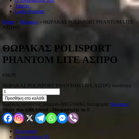
Ο λογαριασμός μου
Ταμείο .
Login-Register
Home
»
Θώρακες
» ΘΩΡΑΚΑΣ POLISPORT PHANTOM LITE
ΑΣΠΡΟ
ΘΩΡΑΚΑΣ POLISPORT
PHANTOM LITE ΑΣΠΡΟ
€
94.95
ΘΩΡΑΚΑΣ POLISPORT PHANTOM LITE ΑΣΠΡΟ ποσότητα
Προσθήκη στο καλάθι
Κωδικός προϊόντος:
emxpats-8003700002
Κατηγορία:
Θώρακες
Share this with friend - Μοιραστείτε το !!
Περιγραφή
Αξιολογήσεις (0)