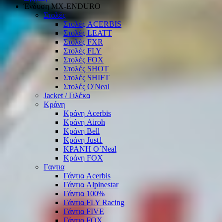
Ένδυση ΜΧ-ΕΝDURO
Στολές
Στολές ACERBIS
Στολές LEATT
Στολές FXR
Στολές FLY
Στολές FOX
Στολές SHOT
Στολές SHIFT
Στολές O'Neal
Jacket / Γιλέκα
Κράνη
Κράνη Acerbis
Κράνη Airoh
Κράνη Bell
Κράνη Just1
ΚΡΑΝΗ O΄Νeal
Κράνη FOX
Γαντια
Γάντια Acerbis
Γάντια Alpinestar
Γάντια 100%
Γάντια FLY Racing
Γάντια FIVE
Γάντια FOX