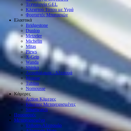
Τεχνολογία GEL
Κλειστού Τύπου με Υγρά
Φορτιστές Μπαταριών
Ελαστικά
Bridgestone
Dunlop
Metzeler
Michelin
Mitas
Plews
X-Grip
Wanda
Shinko
Αεροθάλαμοι - Αξεσουά
Mousse
Tubliss
Nomousse
Κάμερες
Action Κάμερες
Κάμερες Μεταχειρισμένες
Smartwatch
Προσφορές
Μεταχειρισμένα
Ένδυση-Αξεσουάρ
Αξεσουάρ Μοto