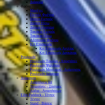
Διάφορα
Φρένα
Μανέτες
Πεντάλ Φρένου
Δίσκοι Εμπρός
Δίσκοι Πίσω
Δίσκοι Oversize
Τακάκια Εμπρός
Τακάκια Πίσω
Αξεσουάρ Φρένου
Κιτ Επισκευής
Κιτ Επισκευής Αντλίας
Κιτ Επισκευής Δαγκάνας
Ρουλεμάν
Ρουλεμάν Τροχών - Αποστάτες
Ρουλεμάν Ψαλιδιού
Ρουλεμάν Μοχλικού - Ανάρτησης
Ρουλεμάν Διάφορα
Ανάρτηση
Αναρτήσεις kit
Τσιμούχες - Ξύστρες
Λάδια - Αναρτήσεων
Είδη Paddock - Τέντες
Τέντες
Stand - Βάσεις