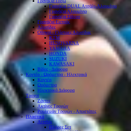
Γρανάζια Πίσω
Γρανάζια DUAL Ατσάλι-Αλουμίνιο
Γρανάζια Αλουμίνιο
Γρανάζια Σίδερο
Γρανάζια Εμπρός
Αλυσίδες
Οδηγοί - Γλίστρες Αλυσίδας
KTM
HUSQVARNA
YAMAHA
HONDA
SUZUKI
KAWASAKI
Βίδες - Διάφορα
Κοντέρ - Ωρόμετρα - Ηλεκτρικά
Κοντέρ
Ωρόμετρα
Ηλεκτρικά Διάφορα
Τροχοί
Ζάντες
Ακτίνες Τροχών
Ρουλεμάν Τροχών - Αποστάτες
Πλαστικά
Acerbis
Πλήρες Σετ