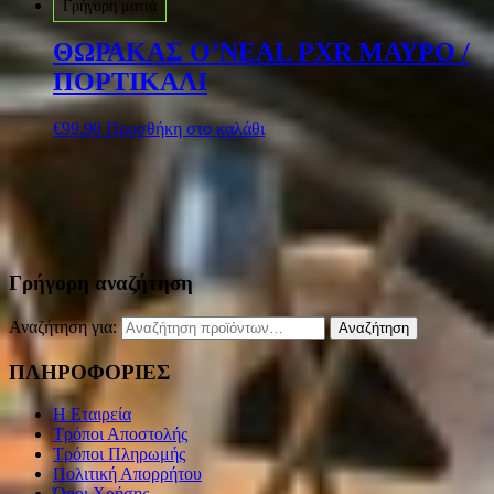
Γρήγορη ματιά
ΘΩΡΑΚΑΣ O’NEAL PXR ΜΑΥΡΟ /
ΠΟΡΤΙΚΑΛΙ
€
99.90
Προσθήκη στο καλάθι
Γρήγορη αναζήτηση
Αναζήτηση για:
Αναζήτηση
ΠΛΗΡΟΦΟΡΙΕΣ
Η Εταιρεία
Τρόποι Αποστολής
Τρόποι Πληρωμής
Πολιτική Απορρήτου
Όροι Χρήσης