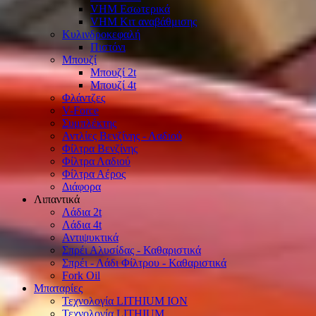
VHM Εσωτερικά
VHM Κιτ αναβάθμισης
Κυλινδροκεφαλή
Πιστόνι
Μπουζί
Μπουζί 2t
Μπουζί 4t
Φλάντζες
V-Force
Συμπλέκτης
Αντλίες Βενζίνης - Λαδιού
Φίλτρα Βενζίνης
Φίλτρα Λαδιού
Φίλτρα Αέρος
Διάφορα
Λιπαντικά
Λάδια 2t
Λάδια 4t
Αντιψυκτικά
Σπρέι Αλυσίδας - Καθαριστικά
Σπρέι - Λάδι Φίλτρου - Καθαριστικά
Fork Oil
Μπαταρίες
Τεχνολογία LITHIUM ION
Τεχνολογία LITHIUM