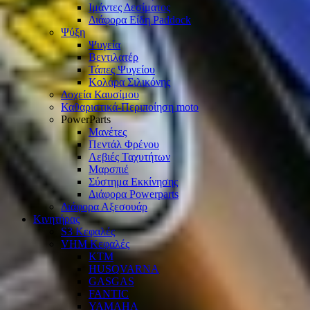
Ιμάντες Δεσίματος
Διάφορα Είδη Paddock
Ψύξη
Ψυγεία
Βεντιλατέρ
Τάπες Ψυγείου
Κολάρα Σιλικόνης
Δοχεία Καυσίμου
Καθαριστικά-Περιποίηση moto
PowerParts
Μανέτες
Πεντάλ Φρένου
Λεβιές Ταχυτήτων
Μαρσπιέ
Σύστημα Εκκίνησης
Διάφορα Powerparts
Διάφορα Αξεσουάρ
Κινητήρας
S3 Κεφαλές
VHM Κεφαλές
KTM
HUSQVARNA
GASGAS
FANTIC
YAMAHA