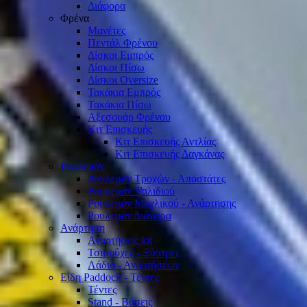
Διάφορα
Φρένα
Μανέτες
Πεντάλ Φρένου
Δίσκοι Εμπρός
Δίσκοι Πίσω
Δίσκοι Oversize
Τακάκια Εμπρός
Τακάκια Πίσω
Αξεσουάρ Φρένου
Κιτ Επισκευής
Κιτ Επισκευής Αντλίας
Κιτ Επισκευής Δαγκάνας
Ρουλεμάν
Ρουλεμάν Τροχών - Αποστάτες
Ρουλεμάν Ψαλιδιού
Ρουλεμάν Μοχλικού - Ανάρτησης
Ρουλεμάν Διάφορα
Ανάρτηση
Αναρτήσεις kit
Τσιμούχες - Ξύστρες
Λάδια - Αναρτήσεων
Είδη Paddock - Τέντες
Τέντες
Stand - Βάσεις