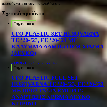
μπορούν να αφήσουν μία αξιολόγηση.
Σχετικά προϊόντα
Γρήγορη ματιά
UFO PLASTIC SET HUSQVARNA
TE ’20-’23, FE ’20-’23 ΜΕ
ΚΑΛΥΜΜΑ ΛΑΜΠΑ OEM ΧΡΩΜΑ
(ΛΕΥΚΟ)
€
149.95
Προσθήκη στο καλάθι
Γρήγορη ματιά
UFO PLASTIC FULL SET
HUSQVARNA TE ’20-’23, FE ’20-’23
ΜΕ ΠΡΟΣΤΑΣΙΑ ΕΜΠΡΟΣ
ΑΝΑΡΤΙΣΗΣ ΧΡΩΜΑ ΛΕΥΚΟ
ΚΙΤΡΙΝΟ