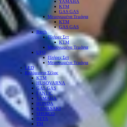
YAMAHA
KTM
GAS GAS
Μεμονωμένα Τεμάχια
KTM
GAS GAS
Rtech
Πλήρες Σετ
KTM
Μεμονωμένα Τεμάχια
UFO
Πλήρες Σετ
Μεμονωμένα Τεμάχια
LED
Καλύμματα Σέλας
KTM
HUSQVARNA
GAS GAS
FANTIC
YAMAHA
HONDA
KAWASAKI
SHERCO
BETA
TM