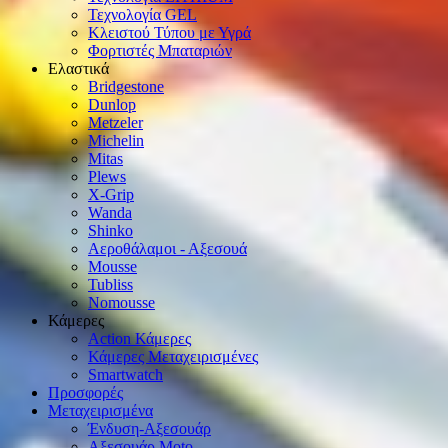
Τεχνολογία GEL
Κλειστού Τύπου με Υγρά
Φορτιστές Μπαταριών
Ελαστικά
Bridgestone
Dunlop
Metzeler
Michelin
Mitas
Plews
X-Grip
Wanda
Shinko
Αεροθάλαμοι - Αξεσουά
Mousse
Tubliss
Nomousse
Κάμερες
Action Κάμερες
Κάμερες Μεταχειρισμένες
Smartwatch
Προσφορές
Μεταχειρισμένα
Ένδυση-Αξεσουάρ
Αξεσουάρ Μοto