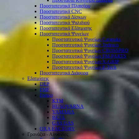
Προστασία Κινητήρα Διάφορα
Προστατευτικά Πλαισίου
Προστατευτικά CNC
Προστατευτικά Δίσκων
Προστατευτικά Ψαλιδιού
Προστατευτικά Εξάτμισης
Προστατευτικά Ψυγείων
Προστατευτικά Ψυγείων Carapaks
Προστατευτικά Ψυγείων Tedesco
Προστατευτικά Ψυγείων CROSSPRO
Προστατευτικά Ψυγείων FM-PARTS
Προστατευτικά Ψυγείων X-GRIP
Προστατευτικά Ψυγείων P-Tech
Προστατευτικά Διάφορα
Εξατμίσεις
DEP
FMF
Fresco
KTM
HUSQVARNA
YAMAHA
BETA
GAS GAS
OXA FACTORY
Γρανάζια - Αλυσίδες