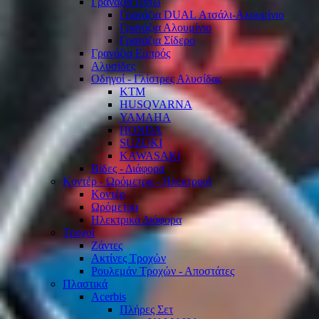
Γρανάζια Πίσω
Γρανάζια DUAL Ατσάλι-Αλουμίνιο
Γρανάζια Αλουμίνιο
Γρανάζια Σίδερο
Γρανάζια Εμπρός
Αλυσίδες
Οδηγοί - Γλίστρες Αλυσίδας
KTM
HUSQVARNA
YAMAHA
HONDA
SUZUKI
KAWASAKI
Βίδες - Διάφορα
Κοντέρ - Ωρόμετρα - Ηλεκτρικά
Κοντέρ
Ωρόμετρα
Ηλεκτρικά Διάφορα
Τροχοί
Ζάντες
Ακτίνες Τροχών
Ρουλεμάν Τροχών - Αποστάτες
Πλαστικά
Acerbis
Πλήρες Σετ