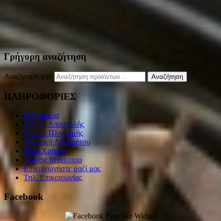
Γρήγορη αναζήτηση
Αναζήτηση για:
Αναζήτηση
ΠΛΗΡΟΦΟΡΙΕΣ
Η Εταιρεία
Τρόποι Αποστολής
Τρόποι Πληρωμής
Πολιτική Απορρήτου
Όροι Χρήσης
Χάρτης Ιστότοπου
Επικοινωνήστε μαζί μας
Τηλ. Επικοινωνίας
Facebook