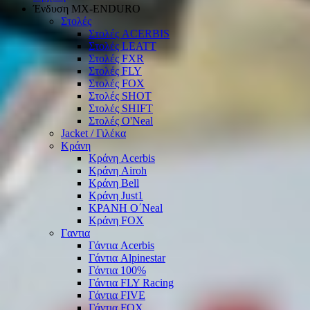
Ένδυση ΜΧ-ΕΝDURO
Στολές
Στολές ACERBIS
Στολές LEATT
Στολές FXR
Στολές FLY
Στολές FOX
Στολές SHOT
Στολές SHIFT
Στολές O'Neal
Jacket / Γιλέκα
Κράνη
Κράνη Acerbis
Κράνη Airoh
Κράνη Bell
Κράνη Just1
ΚΡΑΝΗ O΄Νeal
Κράνη FOX
Γαντια
Γάντια Acerbis
Γάντια Alpinestar
Γάντια 100%
Γάντια FLY Racing
Γάντια FIVE
Γάντια FOX