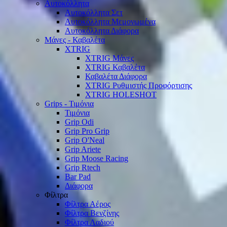
Αυτοκόλλητα
Αυτοκόλλητα Σετ
Αυτοκόλλητα Μεμονωμένα
Αυτοκόλλητα Διάφορα
Μάνες - Καβαλέτα
XTRIG
XTRIG Μάνες
XTRIG Καβαλέτα
Καβαλέτα Διάφορα
XTRIG Ρυθμιστής Προφόρτισης
XTRIG HOLESHOT
Grips - Τιμόνια
Τιμόνια
Grip Odi
Grip Pro Grip
Grip O'Neal
Grip Ariete
Grip Moose Racing
Grip Rtech
Bar Pad
Διάφορα
Φίλτρα
Φίλτρα Αέρος
Φίλτρα Βενζίνης
Φίλτρα Λαδιού