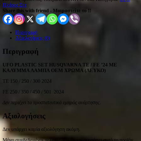
Πλήρες Σετ
Share this with friend - Μοιραστείτε το !!
Περιγραφή
Αξιολογήσεις (0)
Περιγραφή
UFO PLASTIC SET HUSQVARNA TE / FE ’24 ΜΕ
ΚΑΛΥΜΜΑ ΛΑΜΠΑ OEM ΧΡΩΜΑ (ΛΕΥΚΟ)
TE 150 / 250 / 300 2024
FE 250 / 350 / 450 / 501 2024
Δεν περιέχει τα προστατευτικά εμπρός ανάρτησης.
Αξιολογήσεις
Δεν υπάρχει καμία αξιολόγηση ακόμη.
Μόνο συνδεδεμένοι πελάτες που έχουν αγοράσει αυτό το προϊόν