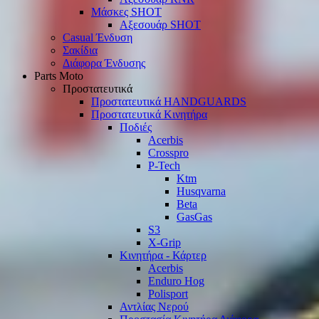
Μάσκες SHOT
Αξεσουάρ SHOT
Casual Ένδυση
Σακίδια
Διάφορα Ένδυσης
Parts Moto
Προστατευτικά
Προστατευτικά HANDGUARDS
Προστατευτικά Κινητήρα
Ποδιές
Acerbis
Crosspro
P-Tech
Ktm
Husqvarna
Beta
GasGas
S3
X-Grip
Κινητήρα - Κάρτερ
Acerbis
Enduro Hog
Polisport
Αντλίας Νερού