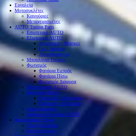
Εργαλεία
Μοτοσυκλέτες
Καινούριες
Μεταχειρισμένες
AUTO Tuning Parts
Εσωτερικό AUTO
Εξωτερικό AUTO
Αεροτομές - Μάσκες
Lip - Spoilers
Ανεμοθραύστες
Μπουλόνια Τροχών
Φωτισμός
Φανάρια Εμπρός
Φανάρια Πίσω
Φωτισμός Διάφορα
Ηλεκτρονικά AUTO
Μηχανικά Μέρη
Εισαγωγή - Αξεσουάρ
Εξάτμιση - Αξεσουάρ
Εκκεντροφόροι
Διάφορα Αξεσουάρ AUTO
Φωτογραφικό Υλικό
Υλικό Πελατών
Φωτό Αγώνων