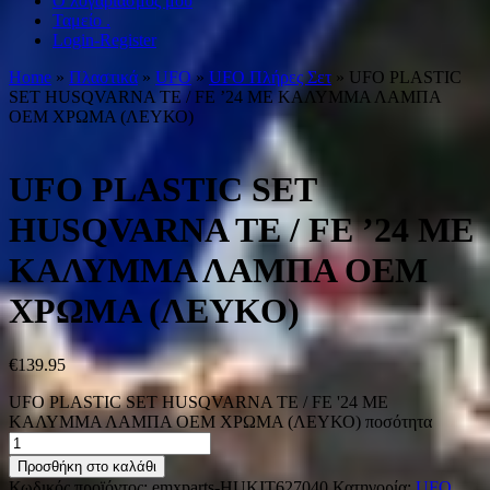
Ο λογαριασμός μου
Ταμείο .
Login-Register
Home
»
Πλαστικά
»
UFO
»
UFO Πλήρες Σετ
» UFO PLASTIC
SET HUSQVARNA TE / FE ’24 ΜΕ ΚΑΛΥΜΜΑ ΛΑΜΠΑ
OEM ΧΡΩΜΑ (ΛΕΥΚΟ)
UFO PLASTIC SET
HUSQVARNA TE / FE ’24 ΜΕ
ΚΑΛΥΜΜΑ ΛΑΜΠΑ OEM
ΧΡΩΜΑ (ΛΕΥΚΟ)
€
139.95
UFO PLASTIC SET HUSQVARNA TE / FE '24 ΜΕ
ΚΑΛΥΜΜΑ ΛΑΜΠΑ OEM ΧΡΩΜΑ (ΛΕΥΚΟ) ποσότητα
Προσθήκη στο καλάθι
Κωδικός προϊόντος:
emxparts-HUKIT627040
Κατηγορία:
UFO