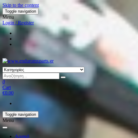
Skip to the content
Toggle navigation
Menu
Login / Register
0
Cart
€0.00
Toggle navigation
Menu
Αρχική