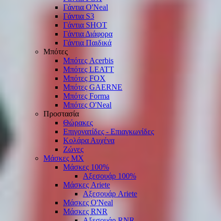
Γάντια O'Νeal
Γάντια S3
Γάντια SHOT
Γάντια Διάφορα
Γάντια Παιδικά
Μπότες
Μπότες Acerbis
Μπότες LEATT
Μπότες FOX
Μπότες GAERNE
Μπότες Forma
Μπότες O'Neal
Προστασία
Θώρακες
Επιγονατίδες - Επιαγκωνίδες
Κολάρα Αυχένα
Ζώνες
Μάσκες ΜΧ
Μάσκες 100%
Αξεσουάρ 100%
Μάσκες Ariete
Αξεσουάρ Ariete
Μάσκες O'Neal
Μάσκες RNR
Αξεσουάρ RNR