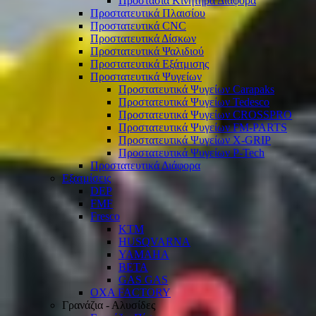
Προστασία Κινητήρα Διάφορα
Προστατευτικά Πλαισίου
Προστατευτικά CNC
Προστατευτικά Δίσκων
Προστατευτικά Ψαλιδιού
Προστατευτικά Εξάτμισης
Προστατευτικά Ψυγείων
Προστατευτικά Ψυγείων Carapaks
Προστατευτικά Ψυγείων Tedesco
Προστατευτικά Ψυγείων CROSSPRO
Προστατευτικά Ψυγείων FM-PARTS
Προστατευτικά Ψυγείων X-GRIP
Προστατευτικά Ψυγείων P-Tech
Προστατευτικά Διάφορα
Εξατμίσεις
DEP
FMF
Fresco
KTM
HUSQVARNA
YAMAHA
BETA
GAS GAS
OXA FACTORY
Γρανάζια - Αλυσίδες