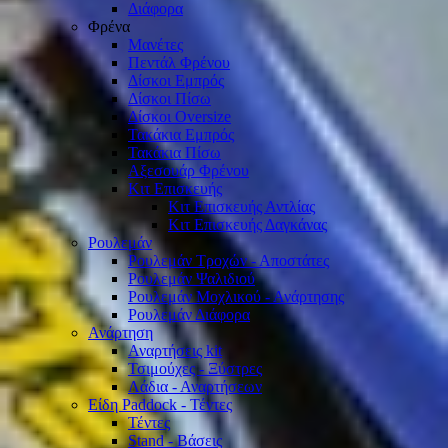
Διάφορα
Φρένα
Μανέτες
Πεντάλ Φρένου
Δίσκοι Εμπρός
Δίσκοι Πίσω
Δίσκοι Oversize
Τακάκια Εμπρός
Τακάκια Πίσω
Αξεσουάρ Φρένου
Κιτ Επισκευής
Κιτ Επισκευής Αντλίας
Κιτ Επισκευής Δαγκάνας
Ρουλεμάν
Ρουλεμάν Τροχών - Αποστάτες
Ρουλεμάν Ψαλιδιού
Ρουλεμάν Μοχλικού - Ανάρτησης
Ρουλεμάν Διάφορα
Ανάρτηση
Αναρτήσεις kit
Τσιμούχες - Ξύστρες
Λάδια - Αναρτήσεων
Είδη Paddock - Τέντες
Τέντες
Stand - Βάσεις