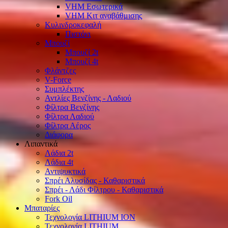
VHM Εσωτερικά
VHM Κιτ αναβάθμισης
Κυλινδροκεφαλή
Πιστόνι
Μπουζί
Μπουζί 2t
Μπουζί 4t
Φλάντζες
V-Force
Συμπλέκτης
Αντλίες Βενζίνης - Λαδιού
Φίλτρα Βενζίνης
Φίλτρα Λαδιού
Φίλτρα Αέρος
Διάφορα
Λιπαντικά
Λάδια 2t
Λάδια 4t
Αντιψυκτικά
Σπρέι Αλυσίδας - Καθαριστικά
Σπρέι - Λάδι Φίλτρου - Καθαριστικά
Fork Oil
Μπαταρίες
Τεχνολογία LITHIUM ION
Τεχνολογία LITHIUM