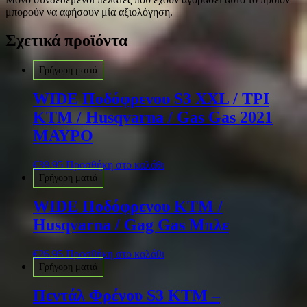
μπορούν να αφήσουν μία αξιολόγηση.
Σχετικά προϊόντα
Γρήγορη ματιά
WIDE Ποδόφρενου S3 XXL / TPI
KTM / Husqvarna / Gas Gas 2021
ΜΑΥΡΟ
€
39.95
Προσθήκη στο καλάθι
Γρήγορη ματιά
WIDE Ποδόφρενου KTM /
Husqvarna / Gag Gas Μπλε
€
26.95
Προσθήκη στο καλάθι
Γρήγορη ματιά
Πεντάλ Φρένου S3 KTM –