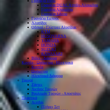
Γρανάζια Πίσω
Γρανάζια DUAL Ατσάλι-Αλουμίνιο
Γρανάζια Αλουμίνιο
Γρανάζια Σίδερο
Γρανάζια Εμπρός
Αλυσίδες
Οδηγοί - Γλίστρες Αλυσίδας
KTM
HUSQVARNA
YAMAHA
HONDA
SUZUKI
KAWASAKI
Βίδες - Διάφορα
Κοντέρ - Ωρόμετρα - Ηλεκτρικά
Κοντέρ
Ωρόμετρα
Ηλεκτρικά Διάφορα
Τροχοί
Ζάντες
Ακτίνες Τροχών
Ρουλεμάν Τροχών - Αποστάτες
Πλαστικά
Acerbis
Πλήρες Σετ