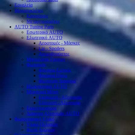
Εργαλεία
Μοτοσυκλέτες
Καινούριες
Μεταχειρισμένες
AUTO Tuning Parts
Εσωτερικό AUTO
Εξωτερικό AUTO
Αεροτομές - Μάσκες
Lip - Spoilers
Ανεμοθραύστες
Μπουλόνια Τροχών
Φωτισμός
Φανάρια Εμπρός
Φανάρια Πίσω
Φωτισμός Διάφορα
Ηλεκτρονικά AUTO
Μηχανικά Μέρη
Εισαγωγή - Αξεσουάρ
Εξάτμιση - Αξεσουάρ
Εκκεντροφόροι
Διάφορα Αξεσουάρ AUTO
Φωτογραφικό Υλικό
Υλικό Πελατών
Φωτό Αγώνων