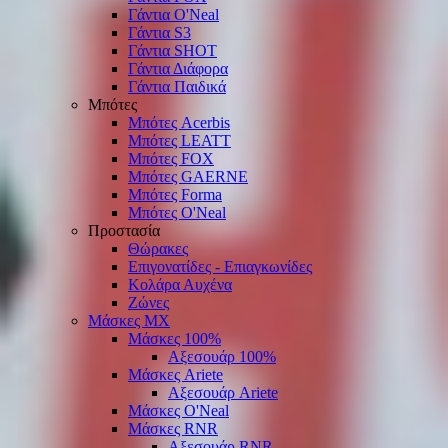
Γάντια O'Νeal
Γάντια S3
Γάντια SHOT
Γάντια Διάφορα
Γάντια Παιδικά
Μπότες
Μπότες Acerbis
Μπότες LEATT
Μπότες FOX
Μπότες GAERNE
Μπότες Forma
Μπότες O'Neal
Προστασία
Θώρακες
Επιγονατίδες - Επιαγκωνίδες
Κολάρα Αυχένα
Ζώνες
Μάσκες ΜΧ
Μάσκες 100%
Αξεσουάρ 100%
Μάσκες Ariete
Αξεσουάρ Ariete
Μάσκες O'Neal
Μάσκες RNR
Αξεσουάρ RNR