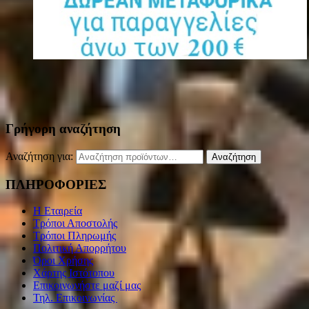
Γρήγορη αναζήτηση
Αναζήτηση για:
Αναζήτηση
ΠΛΗΡΟΦΟΡΙΕΣ
Η Εταιρεία
Τρόποι Αποστολής
Τρόποι Πληρωμής
Πολιτική Απορρήτου
Όροι Χρήσης
Χάρτης Ιστότοπου
Επικοινωνήστε μαζί μας
Τηλ. Επικοινωνίας