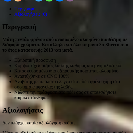
Περιγραφή
Αξιολογήσεις (0)
Περιγραφή
Μύτη πεντάλ φρένου από ανοδιωμένο αλουμίνιο διαθέσιμη σε
διάφορα χρώματα. Κατάλληλο για όλα τα μοντέλα Sherco από
το έτος κατασκευής 2013 και μετά.
Εξαιρετική πρόσφυση
Κομψός σχεδιασμός λάσπης καθαρός και μινιμαλιστικός
Κατασκευασμένο από εξαιρετικής ποιότητας αλουμίνιο
Αναπτύχθηκε σε CNC 100%
Αναβάτης με απόλυτο έλεγχο στο πίσω φρένο χάρη στο
σύστημα επιφανείας της λαβής.
Νιώστε την πρόσφυση στο πόδι σας σε οποιεσδήποτε
καιρικές συνθήκες
Αξιολογήσεις
Δεν υπάρχει καμία αξιολόγηση ακόμη.
Μόνο συνδεδεμένοι πελάτες που έχουν αγοράσει αυτό το προϊόν