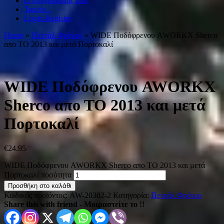
Ο λογαριασμός μου
Ταμείο .
Login-Register
Home
»
Πεντάλ Φρένου
» WIDE Ποδόφρενου AWORKX Sherco
απο ΤΟ 2013 και μετά Πορτοκαλί
WIDE Ποδόφρενου AWORKX
Sherco απο ΤΟ 2013 και μετά
Πορτοκαλί
€
24.95
WIDE Ποδόφρενου AWORKX Sherco απο ΤΟ 2013 και μετά
Πορτοκαλί ποσότητα
Προσθήκη στο καλάθι
Κωδικός προϊόντος:
AW-20302-2
Κατηγορία:
Πεντάλ Φρένου
Share this with friend - Μοιραστείτε το !!