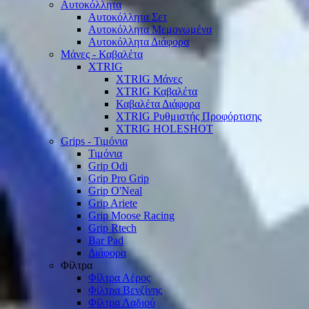
Αυτοκόλλητα
Αυτοκόλλητα Σετ
Αυτοκόλλητα Μεμονωμένα
Αυτοκόλλητα Διάφορα
Μάνες - Καβαλέτα
XTRIG
XTRIG Μάνες
XTRIG Καβαλέτα
Καβαλέτα Διάφορα
XTRIG Ρυθμιστής Προφόρτισης
XTRIG HOLESHOT
Grips - Τιμόνια
Τιμόνια
Grip Odi
Grip Pro Grip
Grip O'Neal
Grip Ariete
Grip Moose Racing
Grip Rtech
Bar Pad
Διάφορα
Φίλτρα
Φίλτρα Αέρος
Φίλτρα Βενζίνης
Φίλτρα Λαδιού