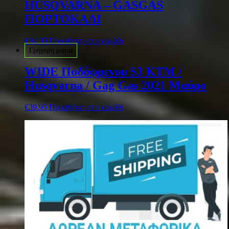
HUSQVARNA – GASGAS
ΠΟΡΤΟΚΑΛΙ
€
94.95
Προσθήκη στο καλάθι
Γρήγορη ματιά
WIDE Ποδόφρενου S3 KTM /
Husqvarna / Gag Gas 2021 Μαύρο
€
39.95
Προσθήκη στο καλάθι