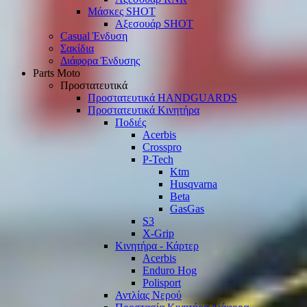
Μάσκες SHOT
Αξεσουάρ SHOT
Casual Ένδυση
Σακίδια
Διάφορα Ένδυσης
Parts Moto
Προστατευτικά
Προστατευτικά HANDGUARDS
Προστατευτικά Κινητήρα
Ποδιές
Acerbis
Crosspro
P-Tech
Ktm
Husqvarna
Beta
GasGas
S3
X-Grip
Κινητήρα - Κάρτερ
Acerbis
Enduro Hog
Polisport
Αντλίας Νερού