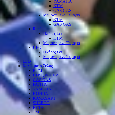
YAMAHA
KTM
GAS GAS
Μεμονωμένα Τεμάχια
KTM
GAS GAS
Rtech
Πλήρες Σετ
KTM
Μεμονωμένα Τεμάχια
UFO
Πλήρες Σετ
Μεμονωμένα Τεμάχια
LED
Καλύμματα Σέλας
KTM
HUSQVARNA
GAS GAS
FANTIC
YAMAHA
HONDA
KAWASAKI
SHERCO
BETA
TM