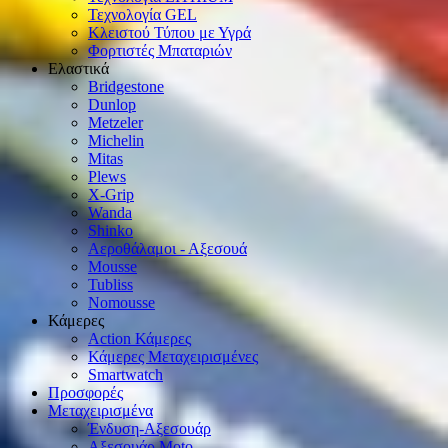
Τεχνολογία GEL
Κλειστού Τύπου με Υγρά
Φορτιστές Μπαταριών
Ελαστικά
Bridgestone
Dunlop
Metzeler
Michelin
Mitas
Plews
X-Grip
Wanda
Shinko
Αεροθάλαμοι - Αξεσουά
Mousse
Tubliss
Nomousse
Κάμερες
Action Κάμερες
Κάμερες Μεταχειρισμένες
Smartwatch
Προσφορές
Μεταχειρισμένα
Ένδυση-Αξεσουάρ
Αξεσουάρ Μοto