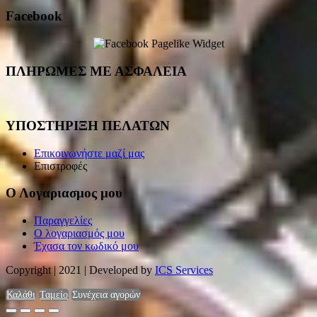
Facebook
ΠΛΗΡΩΜΕΣ ΜΕ ΑΣΦΑΛΕΙΑ
ΥΠΟΣΤΗΡΙΞΗ ΠΕΛΑΤΩΝ
Επικοινωνήστε μαζί μας
Επιστροφές
Ο Λογαριασμος μου
Παραγγελίες
Ο λογαριασμός μου
Έχασα τον κωδικό μου
Copyright | 2021 | Developed by
ICS Services
Καλάθι
Ταμείο
Συνέχεια αγορών