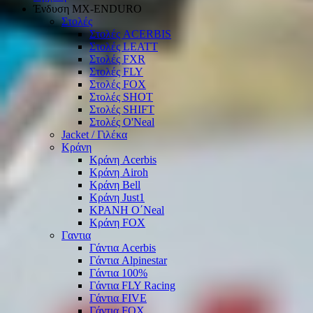
Ένδυση ΜΧ-ΕΝDURO
Στολές
Στολές ACERBIS
Στολές LEATT
Στολές FXR
Στολές FLY
Στολές FOX
Στολές SHOT
Στολές SHIFT
Στολές O'Neal
Jacket / Γιλέκα
Κράνη
Κράνη Acerbis
Κράνη Airoh
Κράνη Bell
Κράνη Just1
ΚΡΑΝΗ O΄Νeal
Κράνη FOX
Γαντια
Γάντια Acerbis
Γάντια Alpinestar
Γάντια 100%
Γάντια FLY Racing
Γάντια FIVE
Γάντια FOX