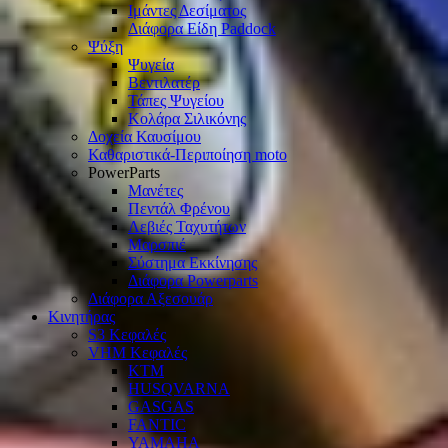
Ιμάντες Δεσίματος
Διάφορα Είδη Paddock
Ψύξη
Ψυγεία
Βεντιλατέρ
Τάπες Ψυγείου
Κολάρα Σιλικόνης
Δοχεία Καυσίμου
Καθαριστικά-Περιποίηση moto
PowerParts
Μανέτες
Πεντάλ Φρένου
Λεβιές Ταχυτήτων
Μαρσπιέ
Σύστημα Εκκίνησης
Διάφορα Powerparts
Διάφορα Αξεσουάρ
Κινητήρας
S3 Κεφαλές
VHM Κεφαλές
KTM
HUSQVARNA
GASGAS
FANTIC
YAMAHA