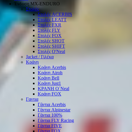
Ένδυση ΜΧ-ΕΝDURO
Στολές
Στολές ACERBIS
Στολές LEATT
Στολές FXR
Στολές FLY
Στολές FOX
Στολές SHOT
Στολές SHIFT
Στολές O'Neal
Jacket / Γιλέκα
Κράνη
Κράνη Acerbis
Κράνη Airoh
Κράνη Bell
Κράνη Just1
ΚΡΑΝΗ O΄Νeal
Κράνη FOX
Γαντια
Γάντια Acerbis
Γάντια Alpinestar
Γάντια 100%
Γάντια FLY Racing
Γάντια FIVE
Γάντια FOX