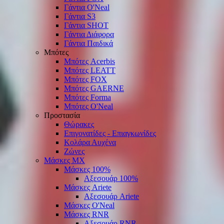
Γάντια O'Νeal
Γάντια S3
Γάντια SHOT
Γάντια Διάφορα
Γάντια Παιδικά
Μπότες
Μπότες Acerbis
Μπότες LEATT
Μπότες FOX
Μπότες GAERNE
Μπότες Forma
Μπότες O'Neal
Προστασία
Θώρακες
Επιγονατίδες - Επιαγκωνίδες
Κολάρα Αυχένα
Ζώνες
Μάσκες ΜΧ
Μάσκες 100%
Αξεσουάρ 100%
Μάσκες Ariete
Αξεσουάρ Ariete
Μάσκες O'Neal
Μάσκες RNR
Αξεσουάρ RNR