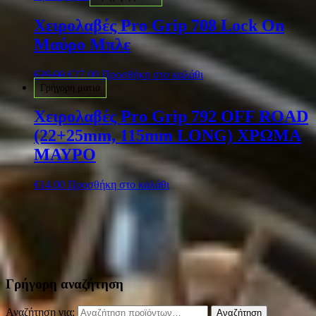
Χειρολαβές Pro Grip 708 Lock On
Μαύρο Μπλε
€
29.00
€
27.00
Προσθήκη στο καλάθι
Γρήγορη ματιά
Χειρολαβές Pro Grip 792 OFF ROAD
(22+25mm, 115mm LONG) ΧΡΩΜΑ
ΜΑΥΡΟ
€
14.00
Προσθήκη στο καλάθι
Γρήγορη αναζήτηση
Αναζήτηση για:
Αναζήτηση