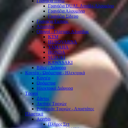
Γρανάζια Πίσω
Γρανάζια DUAL Ατσάλι-Αλουμίνιο
Γρανάζια Αλουμίνιο
Γρανάζια Σίδερο
Γρανάζια Εμπρός
Αλυσίδες
Οδηγοί - Γλίστρες Αλυσίδας
KTM
HUSQVARNA
YAMAHA
HONDA
SUZUKI
KAWASAKI
Βίδες - Διάφορα
Κοντέρ - Ωρόμετρα - Ηλεκτρικά
Κοντέρ
Ωρόμετρα
Ηλεκτρικά Διάφορα
Τροχοί
Ζάντες
Ακτίνες Τροχών
Ρουλεμάν Τροχών - Αποστάτες
Πλαστικά
Acerbis
Πλήρες Σετ