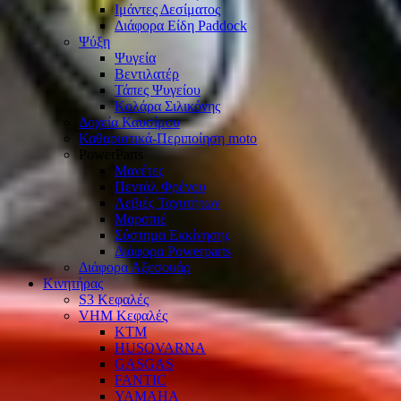
Ιμάντες Δεσίματος
Διάφορα Είδη Paddock
Ψύξη
Ψυγεία
Βεντιλατέρ
Τάπες Ψυγείου
Κολάρα Σιλικόνης
Δοχεία Καυσίμου
Καθαριστικά-Περιποίηση moto
PowerParts
Μανέτες
Πεντάλ Φρένου
Λεβιές Ταχυτήτων
Μαρσπιέ
Σύστημα Εκκίνησης
Διάφορα Powerparts
Διάφορα Αξεσουάρ
Κινητήρας
S3 Κεφαλές
VHM Κεφαλές
KTM
HUSQVARNA
GASGAS
FANTIC
YAMAHA