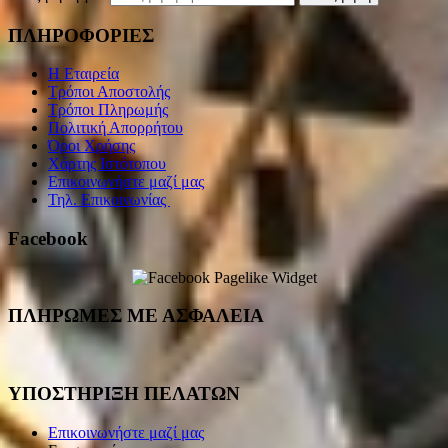
ΠΛΗΡΟΦΟΡΙΕΣ
Η Εταιρεία
Τρόποι Αποστολής
Τρόποι Πληρωμής
Πολιτική Απορρήτου
Όροι Χρήσης
Χάρτης Ιστότοπου
Επικοινωνήστε μαζί μας
Τηλ. Επικοινωνίας
Facebook
ΠΛΗΡΩΜΕΣ ΜΕ ΑΣΦΑΛΕΙΑ
ΥΠΟΣΤΗΡΙΞΗ ΠΕΛΑΤΩΝ
Επικοινωνήστε μαζί μας