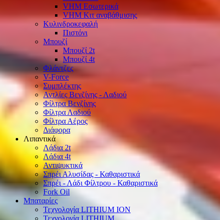
VHM Εσωτερικά
VHM Κιτ αναβάθμισης
Κυλινδροκεφαλή
Πιστόνι
Μπουζί
Μπουζί 2t
Μπουζί 4t
Φλάντζες
V-Force
Συμπλέκτης
Αντλίες Βενζίνης - Λαδιού
Φίλτρα Βενζίνης
Φίλτρα Λαδιού
Φίλτρα Αέρος
Διάφορα
Λιπαντικά
Λάδια 2t
Λάδια 4t
Αντιψυκτικά
Σπρέι Αλυσίδας - Καθαριστικά
Σπρέι - Λάδι Φίλτρου - Καθαριστικά
Fork Oil
Μπαταρίες
Τεχνολογία LITHIUM ION
Τεχνολογία LITHIUM