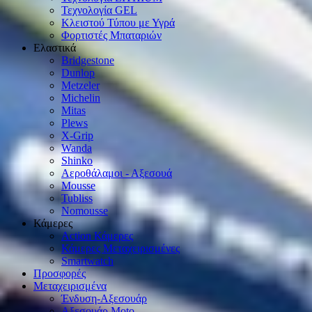
Τεχνολογία GEL
Κλειστού Τύπου με Υγρά
Φορτιστές Μπαταριών
Ελαστικά
Bridgestone
Dunlop
Metzeler
Michelin
Mitas
Plews
X-Grip
Wanda
Shinko
Αεροθάλαμοι - Αξεσουά
Mousse
Tubliss
Nomousse
Κάμερες
Action Κάμερες
Κάμερες Μεταχειρισμένες
Smartwatch
Προσφορές
Μεταχειρισμένα
Ένδυση-Αξεσουάρ
Αξεσουάρ Μοto