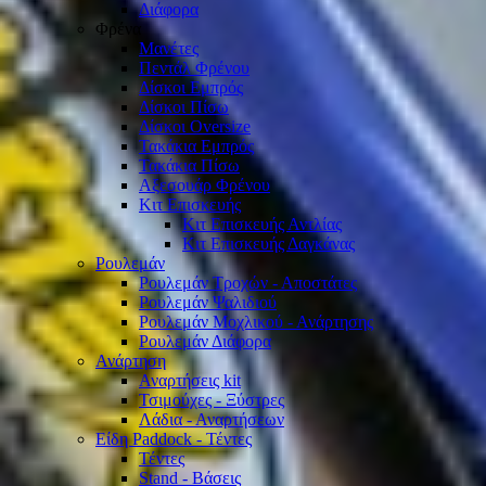
Διάφορα
Φρένα
Μανέτες
Πεντάλ Φρένου
Δίσκοι Εμπρός
Δίσκοι Πίσω
Δίσκοι Oversize
Τακάκια Εμπρός
Τακάκια Πίσω
Αξεσουάρ Φρένου
Κιτ Επισκευής
Κιτ Επισκευής Αντλίας
Κιτ Επισκευής Δαγκάνας
Ρουλεμάν
Ρουλεμάν Τροχών - Αποστάτες
Ρουλεμάν Ψαλιδιού
Ρουλεμάν Μοχλικού - Ανάρτησης
Ρουλεμάν Διάφορα
Ανάρτηση
Αναρτήσεις kit
Τσιμούχες - Ξύστρες
Λάδια - Αναρτήσεων
Είδη Paddock - Τέντες
Τέντες
Stand - Βάσεις