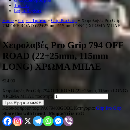
Ο λογαριασμός μου
Ταμείο .
Login-Register
Home
»
Grips - Τιμόνια
»
Grip Pro Grip
» Χειρολαβές Pro Grip
794 OFF ROAD (22+25mm, 115mm LONG) ΧΡΩΜΑ ΜΠΛΕ
Χειρολαβές Pro Grip 794 OFF
ROAD (22+25mm, 115mm
LONG) ΧΡΩΜΑ ΜΠΛΕ
€
14.00
Χειρολαβές Pro Grip 794 OFF ROAD (22+25mm, 115mm LONG)
ΧΡΩΜΑ ΜΠΛΕ ποσότητα
Προσθήκη στο καλάθι
Κωδικός προϊόντος:
PA079400GOBL
Κατηγορία:
Grip Pro Grip
Share this with friend - Μοιραστείτε το !!