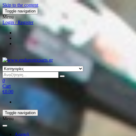
Skip to the content
Toggle navigation
Menu
Login / Register
0
Cart
€0.00
Toggle navigation
Menu
Αρχική