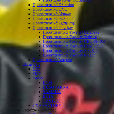
Προστασία Κινητήρα Διάφορα
Προστατευτικά Πλαισίου
Προστατευτικά CNC
Προστατευτικά Δίσκων
Προστατευτικά Ψαλιδιού
Προστατευτικά Εξάτμισης
Προστατευτικά Ψυγείων
Προστατευτικά Ψυγείων Carapaks
Προστατευτικά Ψυγείων Tedesco
Προστατευτικά Ψυγείων CROSSPRO
Προστατευτικά Ψυγείων FM-PARTS
Προστατευτικά Ψυγείων X-GRIP
Προστατευτικά Ψυγείων P-Tech
Προστατευτικά Διάφορα
Εξατμίσεις
DEP
FMF
Fresco
KTM
HUSQVARNA
YAMAHA
BETA
GAS GAS
OXA FACTORY
Γρανάζια - Αλυσίδες