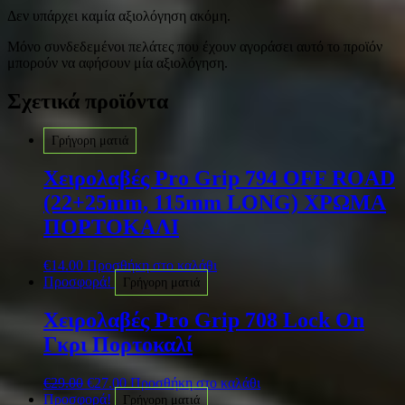
Δεν υπάρχει καμία αξιολόγηση ακόμη.
Μόνο συνδεδεμένοι πελάτες που έχουν αγοράσει αυτό το προϊόν
μπορούν να αφήσουν μία αξιολόγηση.
Σχετικά προϊόντα
Γρήγορη ματιά
Χειρολαβές Pro Grip 794 OFF ROAD
(22+25mm, 115mm LONG) ΧΡΩΜΑ
ΠΟΡΤΟΚΑΛΙ
€
14.00
Προσθήκη στο καλάθι
Προσφορά!
Γρήγορη ματιά
Χειρολαβές Pro Grip 708 Lock On
Γκρι Πορτοκαλί
€
29.00
€
27.00
Προσθήκη στο καλάθι
Προσφορά!
Γρήγορη ματιά