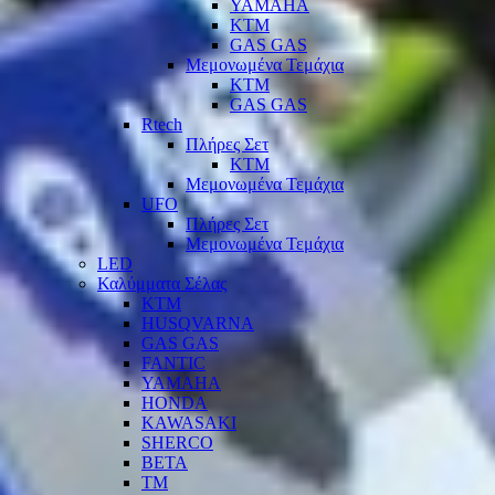
YAMAHA
KTM
GAS GAS
Μεμονωμένα Τεμάχια
KTM
GAS GAS
Rtech
Πλήρες Σετ
KTM
Μεμονωμένα Τεμάχια
UFO
Πλήρες Σετ
Μεμονωμένα Τεμάχια
LED
Καλύμματα Σέλας
KTM
HUSQVARNA
GAS GAS
FANTIC
YAMAHA
HONDA
KAWASAKI
SHERCO
BETA
TM