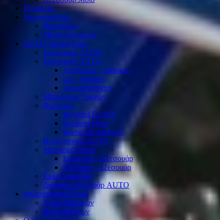
Εργαλεία
Μοτοσυκλέτες
Καινούριες
Μεταχειρισμένες
AUTO Tuning Parts
Εσωτερικό AUTO
Εξωτερικό AUTO
Αεροτομές - Μάσκες
Lip - Spoilers
Ανεμοθραύστες
Μπουλόνια Τροχών
Φωτισμός
Φανάρια Εμπρός
Φανάρια Πίσω
Φωτισμός Διάφορα
Ηλεκτρονικά AUTO
Μηχανικά Μέρη
Εισαγωγή - Αξεσουάρ
Εξάτμιση - Αξεσουάρ
Εκκεντροφόροι
Διάφορα Αξεσουάρ AUTO
Φωτογραφικό Υλικό
Υλικό Πελατών
Φωτό Αγώνων