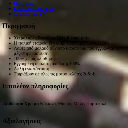
Περιγραφή
Επιπλέον πληροφορίες
Αξιολογήσεις (0)
Περιγραφή
Χειρολαβές Pro Grip 794 off road μπλε
Η ιταλική εταιρεία Pro Grip, ειδικευμένη στις λαβές
Λαβές από μαλακό σύνθετο καουτσούκ που εγγυώνται τη
μέγιστη πρόσφυση.
100% χωρίς ολίσθηση.
Εγγυημένη απόλυτη απόδοση 100%
Απλή εγκατάσταση
Tαιριάζουν σε όλες τις μοτοσυκλέτες 2t & 4t.
Επιπλέον πληροφορίες
Διαθέσιμο Χρώμα
Κόκκινο, Μαύρο, Μπλε, Πορτοκαλί
Αξιολογήσεις