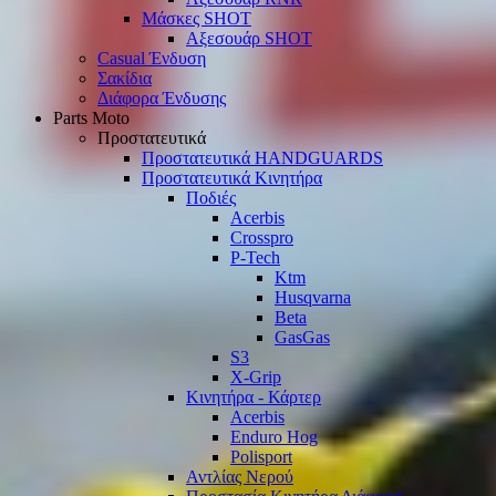
Μάσκες SHOT
Αξεσουάρ SHOT
Casual Ένδυση
Σακίδια
Διάφορα Ένδυσης
Parts Moto
Προστατευτικά
Προστατευτικά HANDGUARDS
Προστατευτικά Κινητήρα
Ποδιές
Acerbis
Crosspro
P-Tech
Ktm
Husqvarna
Beta
GasGas
S3
X-Grip
Κινητήρα - Κάρτερ
Acerbis
Enduro Hog
Polisport
Αντλίας Νερού