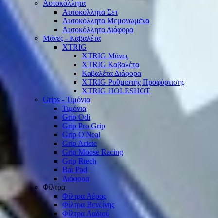
Αυτοκόλλητα
Αυτοκόλλητα Σετ
Αυτοκόλλητα Μεμονωμένα
Αυτοκόλλητα Διάφορα
Μάνες - Καβαλέτα
XTRIG
XTRIG Μάνες
XTRIG Καβαλέτα
Καβαλέτα Διάφορα
XTRIG Ρυθμιστής Προφόρτισης
XTRIG HOLESHOT
Grips - Τιμόνια
Τιμόνια
Grip Odi
Grip Pro Grip
Grip O'Neal
Grip Ariete
Grip Moose Racing
Grip Rtech
Bar Pad
Διάφορα
Φίλτρα
Φίλτρα Αέρος
Φίλτρα Βενζίνης
Φίλτρα Λαδιού