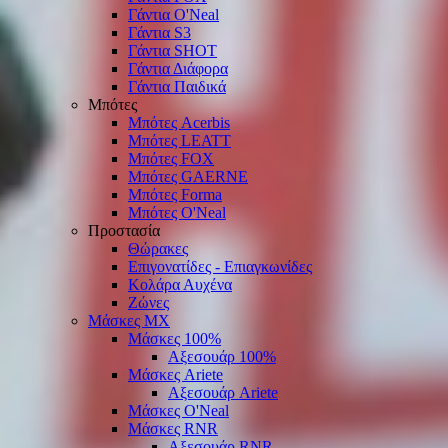
Γάντια O'Νeal
Γάντια S3
Γάντια SHOT
Γάντια Διάφορα
Γάντια Παιδικά
Μπότες
Μπότες Acerbis
Μπότες LEATT
Μπότες FOX
Μπότες GAERNE
Μπότες Forma
Μπότες O'Neal
Προστασία
Θώρακες
Επιγονατίδες - Επιαγκωνίδες
Κολάρα Αυχένα
Ζώνες
Μάσκες ΜΧ
Μάσκες 100%
Αξεσουάρ 100%
Μάσκες Ariete
Αξεσουάρ Ariete
Μάσκες O'Neal
Μάσκες RNR
Αξεσουάρ RNR