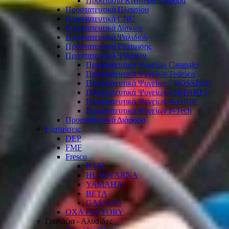
Προστασία Κινητήρα Διάφορα
Προστατευτικά Πλαισίου
Προστατευτικά CNC
Προστατευτικά Δίσκων
Προστατευτικά Ψαλιδιού
Προστατευτικά Εξάτμισης
Προστατευτικά Ψυγείων
Προστατευτικά Ψυγείων Carapaks
Προστατευτικά Ψυγείων Tedesco
Προστατευτικά Ψυγείων CROSSPRO
Προστατευτικά Ψυγείων FM-PARTS
Προστατευτικά Ψυγείων X-GRIP
Προστατευτικά Ψυγείων P-Tech
Προστατευτικά Διάφορα
Εξατμίσεις
DEP
FMF
Fresco
KTM
HUSQVARNA
YAMAHA
BETA
GAS GAS
OXA FACTORY
Γρανάζια - Αλυσίδες