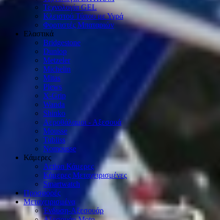
Τεχνολογία GEL
Κλειστού Τύπου με Υγρά
Φορτιστές Μπαταριών
Ελαστικά
Bridgestone
Dunlop
Metzeler
Michelin
Mitas
Plews
X-Grip
Wanda
Shinko
Αεροθάλαμοι - Αξεσουά
Mousse
Tubliss
Nomousse
Κάμερες
Action Κάμερες
Κάμερες Μεταχειρισμένες
Smartwatch
Προσφορές
Μεταχειρισμένα
Ένδυση-Αξεσουάρ
Αξεσουάρ Μοto