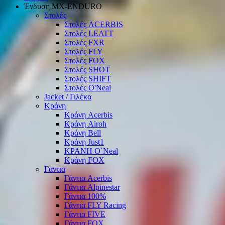
Ένδυση ΜΧ-ΕΝDURO
Στολές
Στολές ACERBIS
Στολές LEATT
Στολές FXR
Στολές FLY
Στολές FOX
Στολές SHOT
Στολές SHIFT
Στολές O'Neal
Jacket / Γιλέκα
Κράνη
Κράνη Acerbis
Κράνη Airoh
Κράνη Bell
Κράνη Just1
ΚΡΑΝΗ O΄Νeal
Κράνη FOX
Γαντια
Γάντια Acerbis
Γάντια Alpinestar
Γάντια 100%
Γάντια FLY Racing
Γάντια FIVE
Γάντια FOX