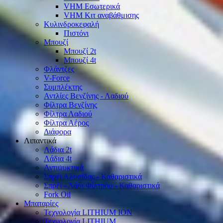
VHM Εσωτερικά
VHM Κιτ αναβάθμισης
Κυλινδροκεφαλή
Πιστόνι
Μπουζί
Μπουζί 2t
Μπουζί 4t
Φλάντζες
V-Force
Συμπλέκτης
Αντλίες Βενζίνης - Λαδιού
Φίλτρα Βενζίνης
Φίλτρα Λαδιού
Φίλτρα Αέρος
Διάφορα
Λιπαντικά
Λάδια 2t
Λάδια 4t
Αντιψυκτικά
Σπρέι Αλυσίδας - Καθαριστικά
Σπρέι - Λάδι Φίλτρου - Καθαριστικά
Fork Oil
Μπαταρίες
Τεχνολογία LITHIUM ION
Τεχνολογία LITHIUM