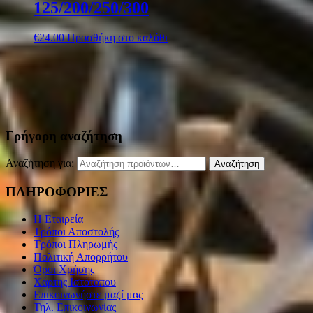
125/200/250/300
€
24.00
Προσθήκη στο καλάθι
Γρήγορη αναζήτηση
Αναζήτηση για:
Αναζήτηση
ΠΛΗΡΟΦΟΡΙΕΣ
Η Εταιρεία
Τρόποι Αποστολής
Τρόποι Πληρωμής
Πολιτική Απορρήτου
Όροι Χρήσης
Χάρτης Ιστότοπου
Επικοινωνήστε μαζί μας
Τηλ. Επικοινωνίας