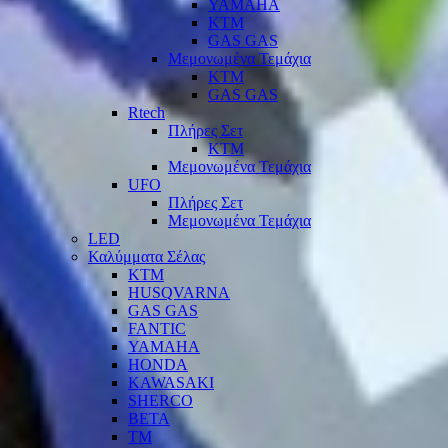
YAMAHA
KTM
GAS GAS
Μεμονωμένα Τεμάχια
KTM
GAS GAS
Rtech
Πλήρες Σετ
KTM
Μεμονωμένα Τεμάχια
UFO
Πλήρες Σετ
Μεμονωμένα Τεμάχια
LED
Καλύμματα Σέλας
KTM
HUSQVARNA
GAS GAS
FANTIC
YAMAHA
HONDA
KAWASAKI
SHERCO
BETA
TM