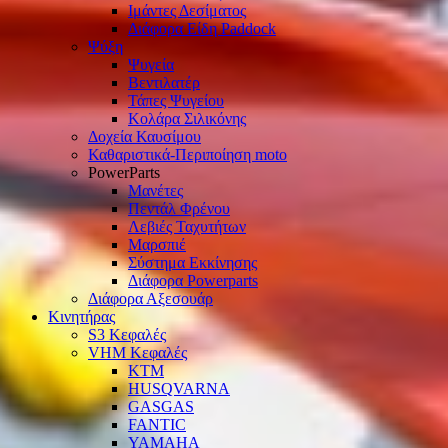
Ιμάντες Δεσίματος
Διάφορα Είδη Paddock
Ψύξη
Ψυγεία
Βεντιλατέρ
Τάπες Ψυγείου
Κολάρα Σιλικόνης
Δοχεία Καυσίμου
Καθαριστικά-Περιποίηση moto
PowerParts
Μανέτες
Πεντάλ Φρένου
Λεβιές Ταχυτήτων
Μαρσπιέ
Σύστημα Εκκίνησης
Διάφορα Powerparts
Διάφορα Αξεσουάρ
Κινητήρας
S3 Κεφαλές
VHM Κεφαλές
KTM
HUSQVARNA
GASGAS
FANTIC
YAMAHA