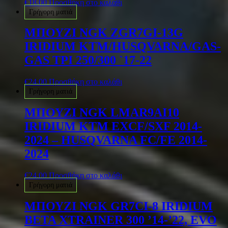
€
18.00
Προσθήκη στο καλάθι
Γρήγορη ματιά
ΜΠΟΥΖΙ NGK ZGR7GI-13G
IRIDIUM KTM/HUSQVARNA/GAS-
GAS TPI 250/300 `17-22
€
24.00
Προσθήκη στο καλάθι
Γρήγορη ματιά
ΜΠΟΥΖΙ NGK LMAR9AI10
IRIDIUM KTM EXCF/SXF 2014-
2024 – HUSQVARNA FC/FE 2014-
2024
€
24.00
Προσθήκη στο καλάθι
Γρήγορη ματιά
ΜΠΟΥΖΙ NGK GR7CI-8 IRIDIUM
BETA XTRAINER 300 ’14-’22, EVO