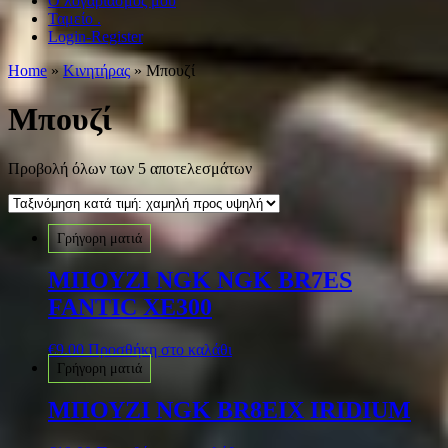
Ο λογαριασμός μου
Ταμείο .
Login-Register
Home
»
Κινητήρας
» Μπουζί
Μπουζί
Προβολή όλων των 5 αποτελεσμάτων
Γρήγορη ματιά
ΜΠΟΥΖΙ NGK NGK BR7ES
FANTIC XE300
€
9.00
Προσθήκη στο καλάθι
Γρήγορη ματιά
ΜΠΟΥΖΙ NGK BR8EIX IRIDIUM