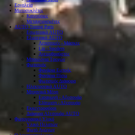
Εργαλεία
Μοτοσυκλέτες
Καινούριες
Μεταχειρισμένες
AUTO Tuning Parts
Εσωτερικό AUTO
Εξωτερικό AUTO
Αεροτομές - Μάσκες
Lip - Spoilers
Ανεμοθραύστες
Μπουλόνια Τροχών
Φωτισμός
Φανάρια Εμπρός
Φανάρια Πίσω
Φωτισμός Διάφορα
Ηλεκτρονικά AUTO
Μηχανικά Μέρη
Εισαγωγή - Αξεσουάρ
Εξάτμιση - Αξεσουάρ
Εκκεντροφόροι
Διάφορα Αξεσουάρ AUTO
Φωτογραφικό Υλικό
Υλικό Πελατών
Φωτό Αγώνων