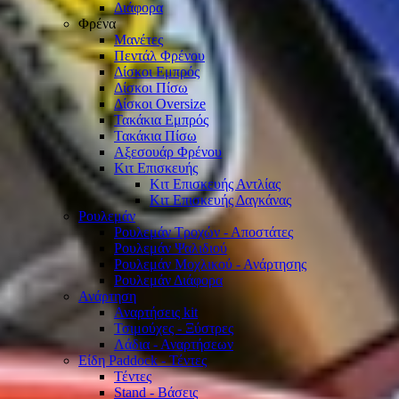
Διάφορα
Φρένα
Μανέτες
Πεντάλ Φρένου
Δίσκοι Εμπρός
Δίσκοι Πίσω
Δίσκοι Oversize
Τακάκια Εμπρός
Τακάκια Πίσω
Αξεσουάρ Φρένου
Κιτ Επισκευής
Κιτ Επισκευής Αντλίας
Κιτ Επισκευής Δαγκάνας
Ρουλεμάν
Ρουλεμάν Τροχών - Αποστάτες
Ρουλεμάν Ψαλιδιού
Ρουλεμάν Μοχλικού - Ανάρτησης
Ρουλεμάν Διάφορα
Ανάρτηση
Αναρτήσεις kit
Τσιμούχες - Ξύστρες
Λάδια - Αναρτήσεων
Είδη Paddock - Τέντες
Τέντες
Stand - Βάσεις