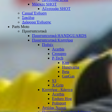
Μάσκες SHOT
Αξεσουάρ SHOT
Casual Ένδυση
Σακίδια
Διάφορα Ένδυσης
Parts Moto
Προστατευτικά
Προστατευτικά HANDGUARDS
Προστατευτικά Κινητήρα
Ποδιές
Acerbis
Crosspro
P-Tech
Ktm
Husqvarna
Beta
GasGas
S3
X-Grip
Κινητήρα - Κάρτερ
Acerbis
Enduro Hog
Polisport
Αντλίας Νερού