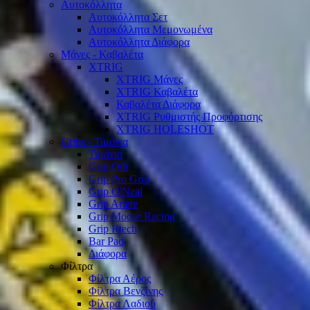
Αυτοκόλλητα
Αυτοκόλλητα Σετ
Αυτοκόλλητα Μεμονωμένα
Αυτοκόλλητα Διάφορα
Μάνες - Καβαλέτα
XTRIG
XTRIG Μάνες
XTRIG Καβαλέτα
Καβαλέτα Διάφορα
XTRIG Ρυθμιστής Προφόρτισης
XTRIG HOLESHOT
Grips - Τιμόνια
Τιμόνια
Grip Odi
Grip Pro Grip
Grip O'Neal
Grip Ariete
Grip Moose Racing
Grip Rtech
Bar Pad
Διάφορα
Φίλτρα
Φίλτρα Αέρος
Φίλτρα Βενζίνης
Φίλτρα Λαδιού