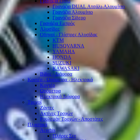
Γρανάζια Πίσω
Γρανάζια DUAL Ατσάλι-Αλουμίνιο
Γρανάζια Αλουμίνιο
Γρανάζια Σίδερο
Γρανάζια Εμπρός
Αλυσίδες
Οδηγοί - Γλίστρες Αλυσίδας
KTM
HUSQVARNA
YAMAHA
HONDA
SUZUKI
KAWASAKI
Βίδες - Διάφορα
Κοντέρ - Ωρόμετρα - Ηλεκτρικά
Κοντέρ
Ωρόμετρα
Ηλεκτρικά Διάφορα
Τροχοί
Ζάντες
Ακτίνες Τροχών
Ρουλεμάν Τροχών - Αποστάτες
Πλαστικά
Acerbis
Πλήρες Σετ