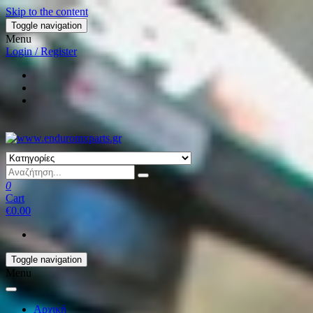
Skip to the content
Toggle navigation
Menu
Login / Register
0
Cart
€0.00
Toggle navigation
Menu
Αρχική