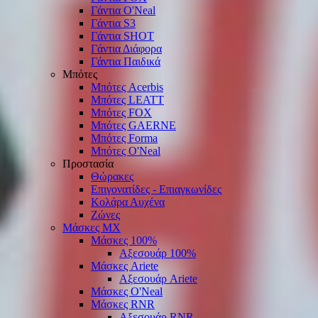
Γάντια O'Νeal
Γάντια S3
Γάντια SHOT
Γάντια Διάφορα
Γάντια Παιδικά
Μπότες
Μπότες Acerbis
Μπότες LEATT
Μπότες FOX
Μπότες GAERNE
Μπότες Forma
Μπότες O'Neal
Προστασία
Θώρακες
Επιγονατίδες - Επιαγκωνίδες
Κολάρα Αυχένα
Ζώνες
Μάσκες ΜΧ
Μάσκες 100%
Αξεσουάρ 100%
Μάσκες Ariete
Αξεσουάρ Ariete
Μάσκες O'Neal
Μάσκες RNR
Αξεσουάρ RNR