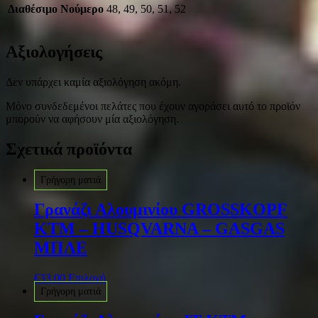
Διαθέσιμο Νούμερο
48, 49, 50, 51, 52
Αξιολογήσεις
Δεν υπάρχει καμία αξιολόγηση ακόμη.
Μόνο συνδεδεμένοι πελάτες που έχουν αγοράσει αυτό το προϊόν
μπορούν να αφήσουν μία αξιολόγηση.
Σχετικά προϊόντα
Γρήγορη ματιά
Γρανάζι Αλουμινίου GROSSKOPF
KTM – HUSQVARNA – GASGAS
ΜΠΛΕ
€
33.00
Επιλογή
Γρήγορη ματιά