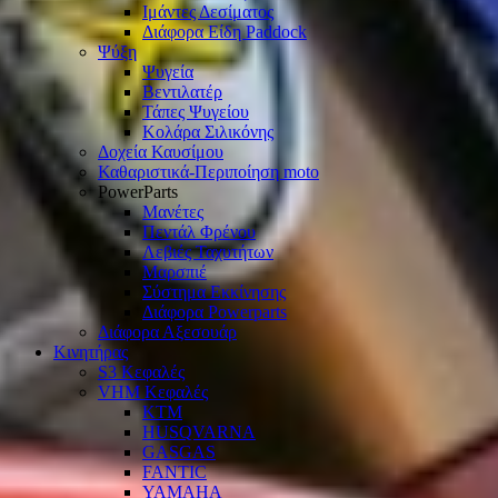
Ιμάντες Δεσίματος
Διάφορα Είδη Paddock
Ψύξη
Ψυγεία
Βεντιλατέρ
Τάπες Ψυγείου
Κολάρα Σιλικόνης
Δοχεία Καυσίμου
Καθαριστικά-Περιποίηση moto
PowerParts
Μανέτες
Πεντάλ Φρένου
Λεβιές Ταχυτήτων
Μαρσπιέ
Σύστημα Εκκίνησης
Διάφορα Powerparts
Διάφορα Αξεσουάρ
Κινητήρας
S3 Κεφαλές
VHM Κεφαλές
KTM
HUSQVARNA
GASGAS
FANTIC
YAMAHA