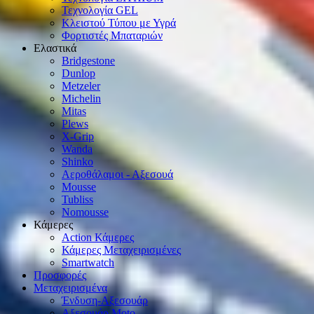
Τεχνολογία GEL
Κλειστού Τύπου με Υγρά
Φορτιστές Μπαταριών
Ελαστικά
Bridgestone
Dunlop
Metzeler
Michelin
Mitas
Plews
X-Grip
Wanda
Shinko
Αεροθάλαμοι - Αξεσουά
Mousse
Tubliss
Nomousse
Κάμερες
Action Κάμερες
Κάμερες Μεταχειρισμένες
Smartwatch
Προσφορές
Μεταχειρισμένα
Ένδυση-Αξεσουάρ
Αξεσουάρ Μοto