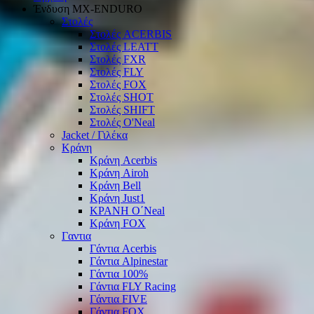
Ένδυση ΜΧ-ΕΝDURO
Στολές
Στολές ACERBIS
Στολές LEATT
Στολές FXR
Στολές FLY
Στολές FOX
Στολές SHOT
Στολές SHIFT
Στολές O'Neal
Jacket / Γιλέκα
Κράνη
Κράνη Acerbis
Κράνη Airoh
Κράνη Bell
Κράνη Just1
ΚΡΑΝΗ O΄Νeal
Κράνη FOX
Γαντια
Γάντια Acerbis
Γάντια Alpinestar
Γάντια 100%
Γάντια FLY Racing
Γάντια FIVE
Γάντια FOX