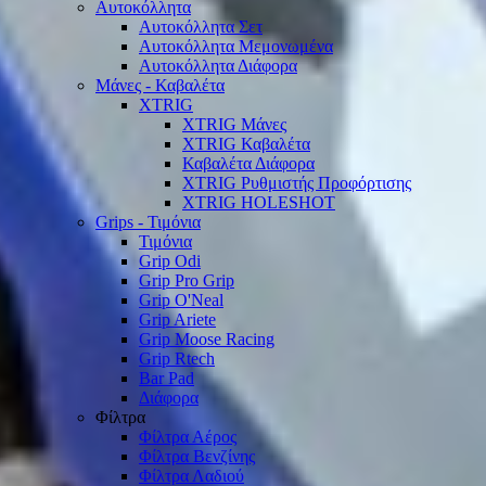
Αυτοκόλλητα
Αυτοκόλλητα Σετ
Αυτοκόλλητα Μεμονωμένα
Αυτοκόλλητα Διάφορα
Μάνες - Καβαλέτα
XTRIG
XTRIG Μάνες
XTRIG Καβαλέτα
Καβαλέτα Διάφορα
XTRIG Ρυθμιστής Προφόρτισης
XTRIG HOLESHOT
Grips - Τιμόνια
Τιμόνια
Grip Odi
Grip Pro Grip
Grip O'Neal
Grip Ariete
Grip Moose Racing
Grip Rtech
Bar Pad
Διάφορα
Φίλτρα
Φίλτρα Αέρος
Φίλτρα Βενζίνης
Φίλτρα Λαδιού