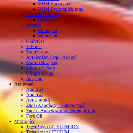
VHM Εσωτερικά
VHM Κιτ αναβάθμισης
Κυλινδροκεφαλή
Πιστόνι
Μπουζί
Μπουζί 2t
Μπουζί 4t
Φλάντζες
V-Force
Συμπλέκτης
Αντλίες Βενζίνης - Λαδιού
Φίλτρα Βενζίνης
Φίλτρα Λαδιού
Φίλτρα Αέρος
Διάφορα
Λιπαντικά
Λάδια 2t
Λάδια 4t
Αντιψυκτικά
Σπρέι Αλυσίδας - Καθαριστικά
Σπρέι - Λάδι Φίλτρου - Καθαριστικά
Fork Oil
Μπαταρίες
Τεχνολογία LITHIUM ION
Τεχνολογία LITHIUM