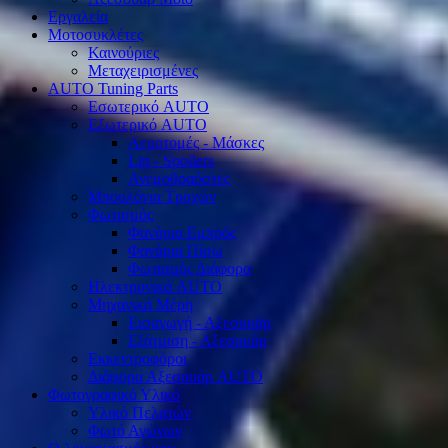
Εργαλεία
Μοτοσυκλέτες
Καινούριες
Μεταχειρισμένες
AUTO Tuning Parts
Εσωτερικό AUTO
Εξωτερικό AUTO
Αεροτομές - Μάσκες
Lip - Spoilers
Ανεμοθραύστες
Μπουλόνια Τροχών
Φωτισμός
Φανάρια Εμπρός
Φανάρια Πίσω
Φωτισμός Διάφορα
Ηλεκτρονικά AUTO
Μηχανικά Μέρη
Εισαγωγή - Αξεσουάρ
Εξάτμιση - Αξεσουάρ
Εκκεντροφόροι
Διάφορα Αξεσουάρ AUTO
Φωτογραφικό Υλικό
Υλικό Πελατών
Φωτό Αγώνων