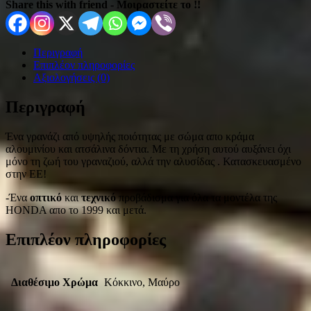
Share this with friend - Μοιραστείτε το !!
Περιγραφή
Επιπλέον πληροφορίες
Αξιολογήσεις (0)
Περιγραφή
Ένα γρανάζι από υψηλής ποιότητας με σώμα απο κράμα
αλουμινίου και ατσάλινα δόντια. Με τη χρήση αυτoύ αυξάνει όχι
μόνο τη ζωή του γραναζιού, αλλά την αλυσίδας . Κατασκευασμένο
στην ΕΕ!
-Ένα
οπτικό
και
τεχνικό
προβάδισμα για όλα τα μοντέλα της
HONDA απο το 1999 και μετά.
Επιπλέον πληροφορίες
Διαθέσιμο Χρώμα
Κόκκινο, Μαύρο