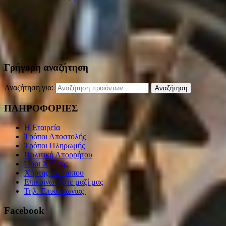
Γρήγορη αναζήτηση
Αναζήτηση για:
Αναζήτηση
ΠΛΗΡΟΦΟΡΙΕΣ
Η Εταιρεία
Τρόποι Αποστολής
Τρόποι Πληρωμής
Πολιτική Απορρήτου
Όροι Χρήσης
Χάρτης Ιστότοπου
Επικοινωνήστε μαζί μας
Τηλ. Επικοινωνίας
Facebook