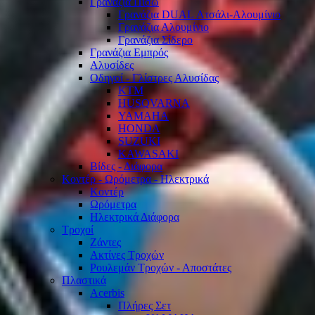
Γρανάζια Πίσω
Γρανάζια DUAL Ατσάλι-Αλουμίνιο
Γρανάζια Αλουμίνιο
Γρανάζια Σίδερο
Γρανάζια Εμπρός
Αλυσίδες
Οδηγοί - Γλίστρες Αλυσίδας
KTM
HUSQVARNA
YAMAHA
HONDA
SUZUKI
KAWASAKI
Βίδες - Διάφορα
Κοντέρ - Ωρόμετρα - Ηλεκτρικά
Κοντέρ
Ωρόμετρα
Ηλεκτρικά Διάφορα
Τροχοί
Ζάντες
Ακτίνες Τροχών
Ρουλεμάν Τροχών - Αποστάτες
Πλαστικά
Acerbis
Πλήρες Σετ