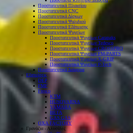
Προστασία Κινητήρα Διάφορα
Προστατευτικά Πλαισίου
Προστατευτικά CNC
Προστατευτικά Δίσκων
Προστατευτικά Ψαλιδιού
Προστατευτικά Εξάτμισης
Προστατευτικά Ψυγείων
Προστατευτικά Ψυγείων Carapaks
Προστατευτικά Ψυγείων Tedesco
Προστατευτικά Ψυγείων CROSSPRO
Προστατευτικά Ψυγείων FM-PARTS
Προστατευτικά Ψυγείων X-GRIP
Προστατευτικά Ψυγείων P-Tech
Προστατευτικά Διάφορα
Εξατμίσεις
DEP
FMF
Fresco
KTM
HUSQVARNA
YAMAHA
BETA
GAS GAS
OXA FACTORY
Γρανάζια - Αλυσίδες