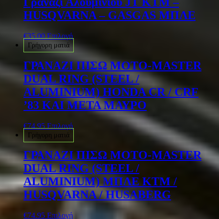
Γρανάζι Αλουμινίου JT KTM –
HUSQVARNA – GASGAS ΜΠΛΕ
€
35.00
Επιλογή
Γρήγορη ματιά
ΓΡΑΝΑΖΙ ΠΙΣΩ MOTO-MASTER
DUAL RING (STEEL /
ALUMINIUM) HONDA CR / CRF
’83 ΚΑΙ ΜΕΤΑ ΜΑΥΡΟ
€
74.95
Επιλογή
Γρήγορη ματιά
ΓΡΑΝΑΖΙ ΠΙΣΩ MOTO-MASTER
DUAL RING (STEEL /
ALUMINIUM) ΜΠΛΕ KTM /
HUSQVARNA / HUSABERG
€
74.95
Επιλογή