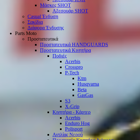
Μάσκες SHOT
Αξεσουάρ SHOT
Casual Ένδυση
Σακίδια
Διάφορα Ένδυσης
Parts Moto
Προστατευτικά
Προστατευτικά HANDGUARDS
Προστατευτικά Κινητήρα
Ποδιές
Acerbis
Crosspro
P-Tech
Ktm
Husqvarna
Beta
GasGas
S3
X-Grip
Κινητήρα - Κάρτερ
Acerbis
Enduro Hog
Polisport
Αντλίας Νερού