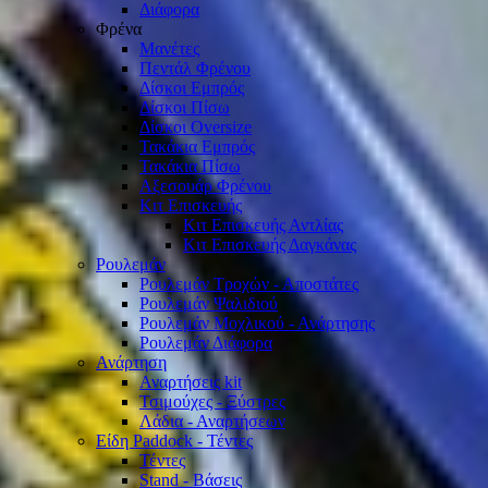
Διάφορα
Φρένα
Μανέτες
Πεντάλ Φρένου
Δίσκοι Εμπρός
Δίσκοι Πίσω
Δίσκοι Oversize
Τακάκια Εμπρός
Τακάκια Πίσω
Αξεσουάρ Φρένου
Κιτ Επισκευής
Κιτ Επισκευής Αντλίας
Κιτ Επισκευής Δαγκάνας
Ρουλεμάν
Ρουλεμάν Τροχών - Αποστάτες
Ρουλεμάν Ψαλιδιού
Ρουλεμάν Μοχλικού - Ανάρτησης
Ρουλεμάν Διάφορα
Ανάρτηση
Αναρτήσεις kit
Τσιμούχες - Ξύστρες
Λάδια - Αναρτήσεων
Είδη Paddock - Τέντες
Τέντες
Stand - Βάσεις