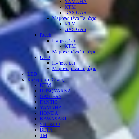
YAMAHA
KTM
GAS GAS
Μεμονωμένα Τεμάχια
KTM
GAS GAS
Rtech
Πλήρες Σετ
KTM
Μεμονωμένα Τεμάχια
UFO
Πλήρες Σετ
Μεμονωμένα Τεμάχια
LED
Καλύμματα Σέλας
KTM
HUSQVARNA
GAS GAS
FANTIC
YAMAHA
HONDA
KAWASAKI
SHERCO
BETA
TM