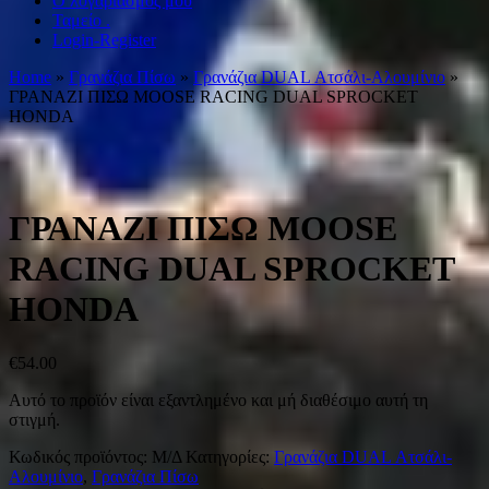
Ο λογαριασμός μου
Ταμείο .
Login-Register
Home
»
Γρανάζια Πίσω
»
Γρανάζια DUAL Ατσάλι-Αλουμίνιο
»
ΓΡΑΝΑΖΙ ΠΙΣΩ MOOSE RACING DUAL SPROCKET
HONDA
ΓΡΑΝΑΖΙ ΠΙΣΩ MOOSE
RACING DUAL SPROCKET
HONDA
€
54.00
Αυτό το προϊόν είναι εξαντλημένο και μή διαθέσιμο αυτή τη
στιγμή.
Κωδικός προϊόντος:
Μ/Δ
Κατηγορίες:
Γρανάζια DUAL Ατσάλι-
Αλουμίνιο
,
Γρανάζια Πίσω