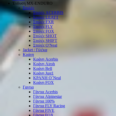
Ένδυση ΜΧ-ΕΝDURO
Στολές
Στολές ACERBIS
Στολές LEATT
Στολές FXR
Στολές FLY
Στολές FOX
Στολές SHOT
Στολές SHIFT
Στολές O'Neal
Jacket / Γιλέκα
Κράνη
Κράνη Acerbis
Κράνη Airoh
Κράνη Bell
Κράνη Just1
ΚΡΑΝΗ O΄Νeal
Κράνη FOX
Γαντια
Γάντια Acerbis
Γάντια Alpinestar
Γάντια 100%
Γάντια FLY Racing
Γάντια FIVE
Γάντια FOX