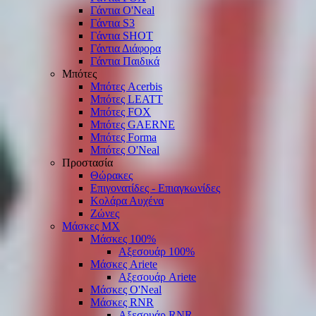
Γάντια O'Νeal
Γάντια S3
Γάντια SHOT
Γάντια Διάφορα
Γάντια Παιδικά
Μπότες
Μπότες Acerbis
Μπότες LEATT
Μπότες FOX
Μπότες GAERNE
Μπότες Forma
Μπότες O'Neal
Προστασία
Θώρακες
Επιγονατίδες - Επιαγκωνίδες
Κολάρα Αυχένα
Ζώνες
Μάσκες ΜΧ
Μάσκες 100%
Αξεσουάρ 100%
Μάσκες Ariete
Αξεσουάρ Ariete
Μάσκες O'Neal
Μάσκες RNR
Αξεσουάρ RNR