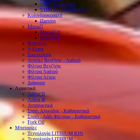
VHM Εσωτερικά
VHM Κιτ αναβάθμισης
Κυλινδροκεφαλή
Πιστόνι
Μπουζί
Μπουζί 2t
Μπουζί 4t
Φλάντζες
V-Force
Συμπλέκτης
Αντλίες Βενζίνης - Λαδιού
Φίλτρα Βενζίνης
Φίλτρα Λαδιού
Φίλτρα Αέρος
Διάφορα
Λιπαντικά
Λάδια 2t
Λάδια 4t
Αντιψυκτικά
Σπρέι Αλυσίδας - Καθαριστικά
Σπρέι - Λάδι Φίλτρου - Καθαριστικά
Fork Oil
Μπαταρίες
Τεχνολογία LITHIUM ION
Τεχνολογία LITHIUM