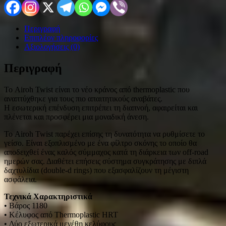
Περιγραφή
Επιπλέον πληροφορίες
Αξιολογήσεις (0)
Περιγραφή
Το Airoh Twist είναι το νέο κράνος από thermoplastic που
αναπτύχθηκε για τους πιο απαιτητικούς αναβάτες.
Η εσωτερική επένδυση επιτρέπει τη διαπνοή, αφαιρείται και
πλένεται και προσφέρει μια μοναδική άνεση.
Το Airoh Twist παρέχει επίσης τη δυνατότητα να ρυθμίσετε το
γείσο. Είναι εξοπλισμένο με ένα φίλτρο σκόνης το οποίο θα
αποδειχθεί ένας καλός σύμμαχος κατά τη διάρκεια των off-road
ημερών σας. Διαθέτει επήσεις σύστημα συγκράτησης με διπλά
δαχτυλίδια (double-d rings) που εξασφαλίζουν τη μέγιστη
ασφάλεια.
Τεχνικά Χαρακτηριστικά
• Βάρος 1180
• Κέλυφος από Thermoplastic HRT
• Δύο εξωτερικά μεγέθη κελύφους