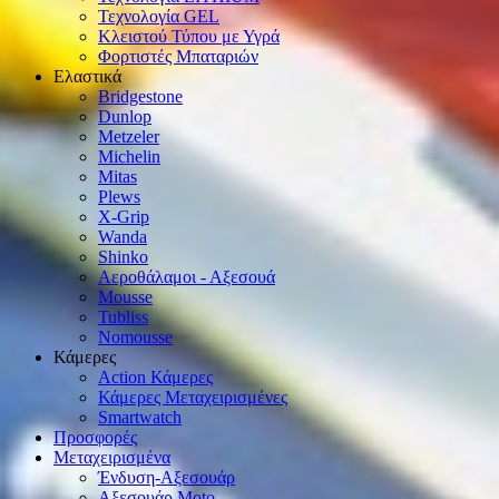
Τεχνολογία GEL
Κλειστού Τύπου με Υγρά
Φορτιστές Μπαταριών
Ελαστικά
Bridgestone
Dunlop
Metzeler
Michelin
Mitas
Plews
X-Grip
Wanda
Shinko
Αεροθάλαμοι - Αξεσουά
Mousse
Tubliss
Nomousse
Κάμερες
Action Κάμερες
Κάμερες Μεταχειρισμένες
Smartwatch
Προσφορές
Μεταχειρισμένα
Ένδυση-Αξεσουάρ
Αξεσουάρ Μοto