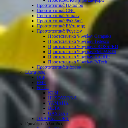
Προστασία Κινητήρα Διάφορα
Προστατευτικά Πλαισίου
Προστατευτικά CNC
Προστατευτικά Δίσκων
Προστατευτικά Ψαλιδιού
Προστατευτικά Εξάτμισης
Προστατευτικά Ψυγείων
Προστατευτικά Ψυγείων Carapaks
Προστατευτικά Ψυγείων Tedesco
Προστατευτικά Ψυγείων CROSSPRO
Προστατευτικά Ψυγείων FM-PARTS
Προστατευτικά Ψυγείων X-GRIP
Προστατευτικά Ψυγείων P-Tech
Προστατευτικά Διάφορα
Εξατμίσεις
DEP
FMF
Fresco
KTM
HUSQVARNA
YAMAHA
BETA
GAS GAS
OXA FACTORY
Γρανάζια - Αλυσίδες