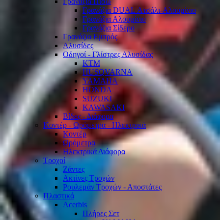
Γρανάζια Πίσω
Γρανάζια DUAL Ατσάλι-Αλουμίνιο
Γρανάζια Αλουμίνιο
Γρανάζια Σίδερο
Γρανάζια Εμπρός
Αλυσίδες
Οδηγοί - Γλίστρες Αλυσίδας
KTM
HUSQVARNA
YAMAHA
HONDA
SUZUKI
KAWASAKI
Βίδες - Διάφορα
Κοντέρ - Ωρόμετρα - Ηλεκτρικά
Κοντέρ
Ωρόμετρα
Ηλεκτρικά Διάφορα
Τροχοί
Ζάντες
Ακτίνες Τροχών
Ρουλεμάν Τροχών - Αποστάτες
Πλαστικά
Acerbis
Πλήρες Σετ