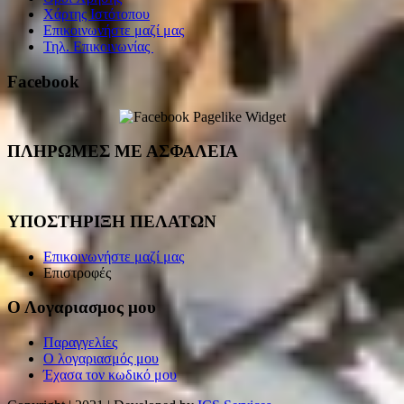
Χάρτης Ιστότοπου
Επικοινωνήστε μαζί μας
Τηλ. Επικοινωνίας
Facebook
ΠΛΗΡΩΜΕΣ ΜΕ ΑΣΦΑΛΕΙΑ
ΥΠΟΣΤΗΡΙΞΗ ΠΕΛΑΤΩΝ
Επικοινωνήστε μαζί μας
Επιστροφές
Ο Λογαριασμος μου
Παραγγελίες
Ο λογαριασμός μου
Έχασα τον κωδικό μου