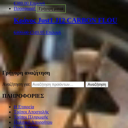
€
389.00
Επιλογή
Προσφορά!
Γρήγορη ματιά
Κράνος Just1 J12 CARBON FLOU
€
399.00
€
349.95
Επιλογή
Γρήγορη αναζήτηση
Αναζήτηση για:
Αναζήτηση
ΠΛΗΡΟΦΟΡΙΕΣ
Η Εταιρεία
Τρόποι Αποστολής
Τρόποι Πληρωμής
Πολιτική Απορρήτου
Όροι Χρήσης