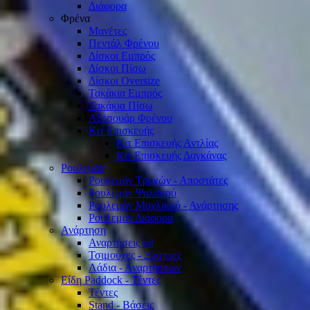
Διάφορα
Φρένα
Μανέτες
Πεντάλ Φρένου
Δίσκοι Εμπρός
Δίσκοι Πίσω
Δίσκοι Oversize
Τακάκια Εμπρός
Τακάκια Πίσω
Αξεσουάρ Φρένου
Κιτ Επισκευής
Κιτ Επισκευής Αντλίας
Κιτ Επισκευής Δαγκάνας
Ρουλεμάν
Ρουλεμάν Τροχών - Αποστάτες
Ρουλεμάν Ψαλιδιού
Ρουλεμάν Μοχλικού - Ανάρτησης
Ρουλεμάν Διάφορα
Ανάρτηση
Αναρτήσεις kit
Τσιμούχες - Ξύστρες
Λάδια - Αναρτήσεων
Είδη Paddock - Τέντες
Τέντες
Stand - Βάσεις