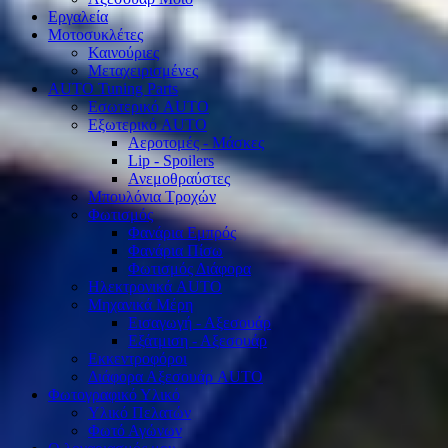
Εργαλεία
Μοτοσυκλέτες
Καινούριες
Μεταχειρισμένες
AUTO Tuning Parts
Εσωτερικό AUTO
Εξωτερικό AUTO
Αεροτομές - Μάσκες
Lip - Spoilers
Ανεμοθραύστες
Μπουλόνια Τροχών
Φωτισμός
Φανάρια Εμπρός
Φανάρια Πίσω
Φωτισμός Διάφορα
Ηλεκτρονικά AUTO
Μηχανικά Μέρη
Εισαγωγή - Αξεσουάρ
Εξάτμιση - Αξεσουάρ
Εκκεντροφόροι
Διάφορα Αξεσουάρ AUTO
Φωτογραφικό Υλικό
Υλικό Πελατών
Φωτό Αγώνων