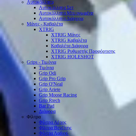
Αυτοκόλλητα
Αυτοκόλλητα Σετ
Αυτοκόλλητα Μεμονωμένα
Αυτοκόλλητα Διάφορα
Μάνες - Καβαλέτα
XTRIG
XTRIG Μάνες
XTRIG Καβαλέτα
Καβαλέτα Διάφορα
XTRIG Ρυθμιστής Προφόρτισης
XTRIG HOLESHOT
Grips - Τιμόνια
Τιμόνια
Grip Odi
Grip Pro Grip
Grip O'Neal
Grip Ariete
Grip Moose Racing
Grip Rtech
Bar Pad
Διάφορα
Φίλτρα
Φίλτρα Αέρος
Φίλτρα Βενζίνης
Φίλτρα Λαδιού