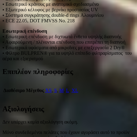
• Εσωτερικό κράνους με ανατομικό σχεδιασμένο
• Εξωτερικό κέλυφος με βερνίκι προστασίας UV
• Σύστημα συγκράτησης double-d rings Αλουμινίου
• ECE 22.05, DOT FMVSS No. 218
Εσωτερική επένδυση
• Εσωτερική επένδυση με διχτυωτά ένθετα υψηλής διαπνοής
• Αφαιρούμενη / πλένονται επένδυση που επιτρέπει τη διαπνοή
• Εσωτερικά υφάσματα από μικροΐνες με επεξεργασία 2 Dry®
• Φίλτρο BULPREN® για τα υψηλό επίπεδο φιλτραρίσματος του
αέρα και εξαερισμού
Επιπλέον πληροφορίες
Διαθέσιμο Μέγεθος
XS
,
S
,
M
,
L
,
XL
Αξιολογήσεις
Δεν υπάρχει καμία αξιολόγηση ακόμη.
Μόνο συνδεδεμένοι πελάτες που έχουν αγοράσει αυτό το προϊόν