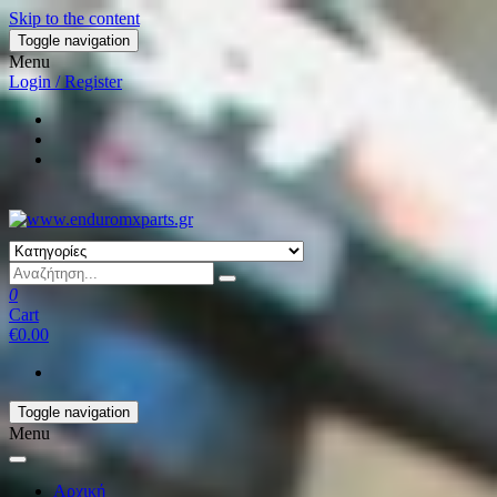
Skip to the content
Toggle navigation
Menu
Login / Register
0
Cart
€0.00
Toggle navigation
Menu
Αρχική