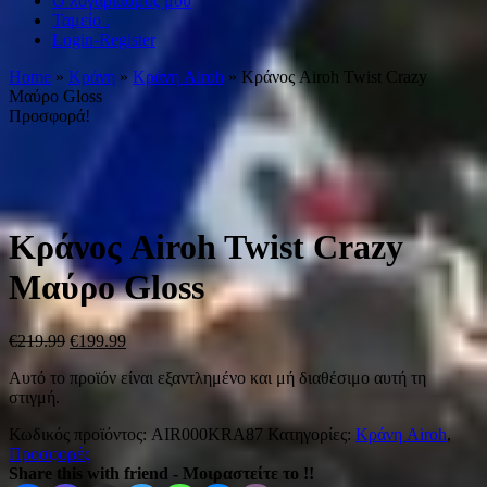
Ο λογαριασμός μου
Ταμείο .
Login-Register
Home
»
Κράνη
»
Κράνη Airoh
» Κράνος Airoh Twist Crazy
Mαύρο Gloss
Προσφορά!
Κράνος Airoh Twist Crazy
Mαύρο Gloss
€
219.99
€
199.99
Αυτό το προϊόν είναι εξαντλημένο και μή διαθέσιμο αυτή τη
στιγμή.
Κωδικός προϊόντος:
AIR000KRA87
Κατηγορίες:
Κράνη Airoh
,
Προσφορές
Share this with friend - Μοιραστείτε το !!