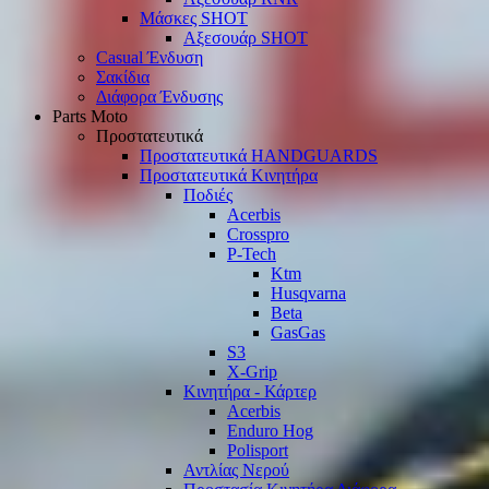
Μάσκες SHOT
Αξεσουάρ SHOT
Casual Ένδυση
Σακίδια
Διάφορα Ένδυσης
Parts Moto
Προστατευτικά
Προστατευτικά HANDGUARDS
Προστατευτικά Κινητήρα
Ποδιές
Acerbis
Crosspro
P-Tech
Ktm
Husqvarna
Beta
GasGas
S3
X-Grip
Κινητήρα - Κάρτερ
Acerbis
Enduro Hog
Polisport
Αντλίας Νερού