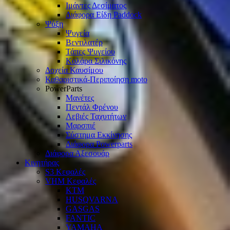
Ιμάντες Δεσίματος
Διάφορα Είδη Paddock
Ψύξη
Ψυγεία
Βεντιλατέρ
Τάπες Ψυγείου
Κολάρα Σιλικόνης
Δοχεία Καυσίμου
Καθαριστικά-Περιποίηση moto
PowerParts
Μανέτες
Πεντάλ Φρένου
Λεβιές Ταχυτήτων
Μαρσπιέ
Σύστημα Εκκίνησης
Διάφορα Powerparts
Διάφορα Αξεσουάρ
Κινητήρας
S3 Κεφαλές
VHM Κεφαλές
KTM
HUSQVARNA
GASGAS
FANTIC
YAMAHA