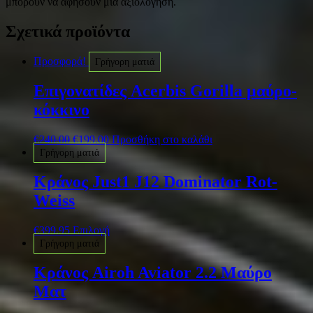
μπορούν να αφήσουν μία αξιολόγηση.
Σχετικά προϊόντα
Προσφορά!
Γρήγορη ματιά
Επιγονατίδες Acerbis Gorilla μαύρο-
κόκκινο
€
240.00
€
199.00
Προσθήκη στο καλάθι
Γρήγορη ματιά
Κράνος Just1 J12 Dominator Rot-
Weiss
€
399.95
Επιλογή
Γρήγορη ματιά
Κράνος Airoh Aviator 2.2 Mαύρο
Mατ