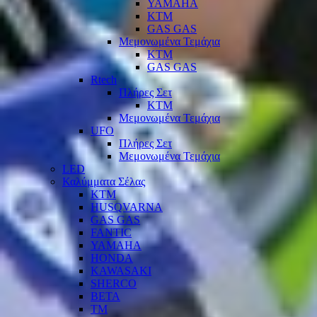
YAMAHA
KTM
GAS GAS
Μεμονωμένα Τεμάχια
KTM
GAS GAS
Rtech
Πλήρες Σετ
KTM
Μεμονωμένα Τεμάχια
UFO
Πλήρες Σετ
Μεμονωμένα Τεμάχια
LED
Καλύμματα Σέλας
KTM
HUSQVARNA
GAS GAS
FANTIC
YAMAHA
HONDA
KAWASAKI
SHERCO
BETA
TM