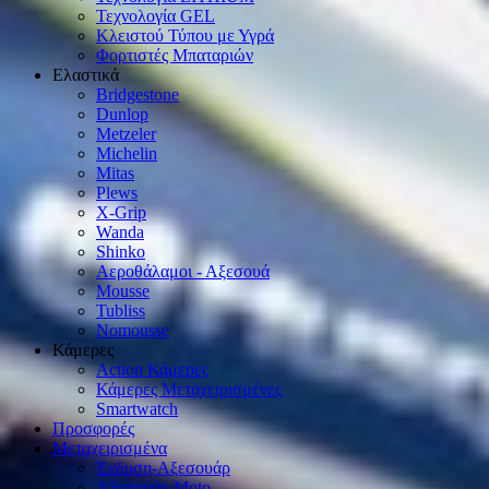
Τεχνολογία GEL
Κλειστού Τύπου με Υγρά
Φορτιστές Μπαταριών
Ελαστικά
Bridgestone
Dunlop
Metzeler
Michelin
Mitas
Plews
X-Grip
Wanda
Shinko
Αεροθάλαμοι - Αξεσουά
Mousse
Tubliss
Nomousse
Κάμερες
Action Κάμερες
Κάμερες Μεταχειρισμένες
Smartwatch
Προσφορές
Μεταχειρισμένα
Ένδυση-Αξεσουάρ
Αξεσουάρ Μοto