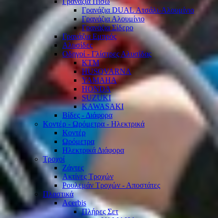
Γρανάζια Πίσω
Γρανάζια DUAL Ατσάλι-Αλουμίνιο
Γρανάζια Αλουμίνιο
Γρανάζια Σίδερο
Γρανάζια Εμπρός
Αλυσίδες
Οδηγοί - Γλίστρες Αλυσίδας
KTM
HUSQVARNA
YAMAHA
HONDA
SUZUKI
KAWASAKI
Βίδες - Διάφορα
Κοντέρ - Ωρόμετρα - Ηλεκτρικά
Κοντέρ
Ωρόμετρα
Ηλεκτρικά Διάφορα
Τροχοί
Ζάντες
Ακτίνες Τροχών
Ρουλεμάν Τροχών - Αποστάτες
Πλαστικά
Acerbis
Πλήρες Σετ