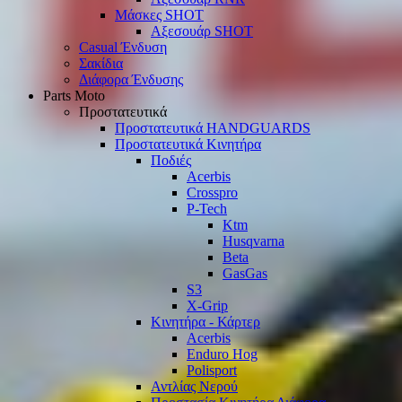
Μάσκες SHOT
Αξεσουάρ SHOT
Casual Ένδυση
Σακίδια
Διάφορα Ένδυσης
Parts Moto
Προστατευτικά
Προστατευτικά HANDGUARDS
Προστατευτικά Κινητήρα
Ποδιές
Acerbis
Crosspro
P-Tech
Ktm
Husqvarna
Beta
GasGas
S3
X-Grip
Κινητήρα - Κάρτερ
Acerbis
Enduro Hog
Polisport
Αντλίας Νερού