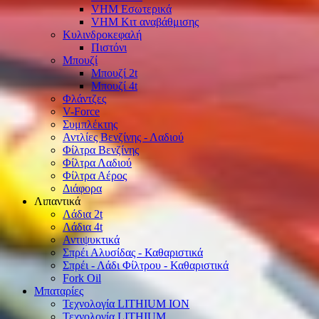
VHM Εσωτερικά
VHM Κιτ αναβάθμισης
Κυλινδροκεφαλή
Πιστόνι
Μπουζί
Μπουζί 2t
Μπουζί 4t
Φλάντζες
V-Force
Συμπλέκτης
Αντλίες Βενζίνης - Λαδιού
Φίλτρα Βενζίνης
Φίλτρα Λαδιού
Φίλτρα Αέρος
Διάφορα
Λιπαντικά
Λάδια 2t
Λάδια 4t
Αντιψυκτικά
Σπρέι Αλυσίδας - Καθαριστικά
Σπρέι - Λάδι Φίλτρου - Καθαριστικά
Fork Oil
Μπαταρίες
Τεχνολογία LITHIUM ION
Τεχνολογία LITHIUM