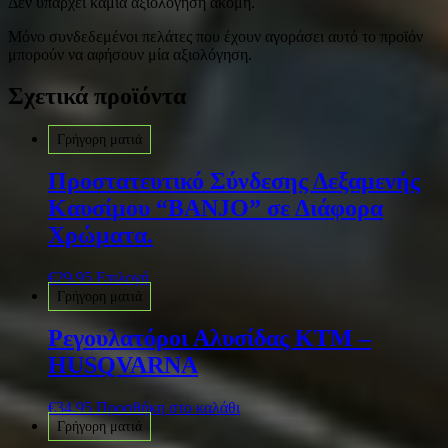
Δεν υπάρχει καμία αξιολόγηση ακόμη.
Μόνο συνδεδεμένοι πελάτες που έχουν αγοράσει αυτό το προϊόν
μπορούν να αφήσουν μία αξιολόγηση.
Σχετικά προϊόντα
Γρήγορη ματιά
Προστατευτικό Σύνδεσης Δεξαμενής
Καυσίμου “BANJO” σε Διάφορα
Χρώματα.
€
29.95
Επιλογή
Γρήγορη ματιά
Ρεγουλατόροι Αλυσίδας ΚΤΜ –
HUSQVARNA
€
34.95
Προσθήκη στο καλάθι
Γρήγορη ματιά