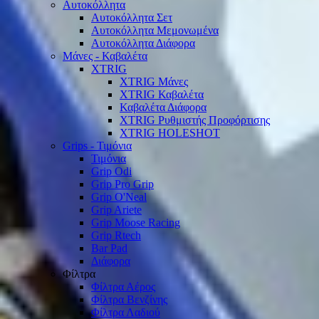
Αυτοκόλλητα
Αυτοκόλλητα Σετ
Αυτοκόλλητα Μεμονωμένα
Αυτοκόλλητα Διάφορα
Μάνες - Καβαλέτα
XTRIG
XTRIG Μάνες
XTRIG Καβαλέτα
Καβαλέτα Διάφορα
XTRIG Ρυθμιστής Προφόρτισης
XTRIG HOLESHOT
Grips - Τιμόνια
Τιμόνια
Grip Odi
Grip Pro Grip
Grip O'Neal
Grip Ariete
Grip Moose Racing
Grip Rtech
Bar Pad
Διάφορα
Φίλτρα
Φίλτρα Αέρος
Φίλτρα Βενζίνης
Φίλτρα Λαδιού