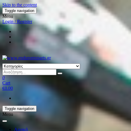
Skip to the content
Toggle navigation
Menu
Login / Register
0
Cart
€0.00
Toggle navigation
Menu
Αρχική