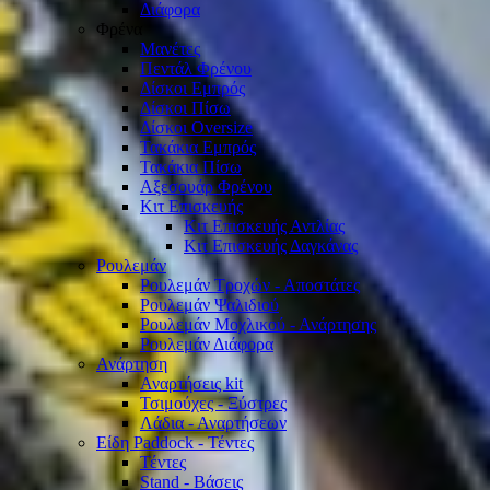
Διάφορα
Φρένα
Μανέτες
Πεντάλ Φρένου
Δίσκοι Εμπρός
Δίσκοι Πίσω
Δίσκοι Oversize
Τακάκια Εμπρός
Τακάκια Πίσω
Αξεσουάρ Φρένου
Κιτ Επισκευής
Κιτ Επισκευής Αντλίας
Κιτ Επισκευής Δαγκάνας
Ρουλεμάν
Ρουλεμάν Τροχών - Αποστάτες
Ρουλεμάν Ψαλιδιού
Ρουλεμάν Μοχλικού - Ανάρτησης
Ρουλεμάν Διάφορα
Ανάρτηση
Αναρτήσεις kit
Τσιμούχες - Ξύστρες
Λάδια - Αναρτήσεων
Είδη Paddock - Τέντες
Τέντες
Stand - Βάσεις