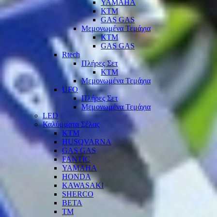
YAMAHA
KTM
GAS GAS
Μεμονωμένα Τεμάχια
KTM
GAS GAS
Rtech
Πλήρες Σετ
KTM
Μεμονωμένα Τεμάχια
UFO
Πλήρες Σετ
Μεμονωμένα Τεμάχια
LED
Καλύμματα Σέλας
KTM
HUSQVARNA
GAS GAS
FANTIC
YAMAHA
HONDA
KAWASAKI
SHERCO
BETA
TM