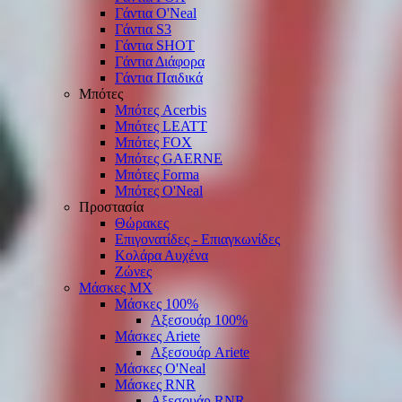
Γάντια O'Νeal
Γάντια S3
Γάντια SHOT
Γάντια Διάφορα
Γάντια Παιδικά
Μπότες
Μπότες Acerbis
Μπότες LEATT
Μπότες FOX
Μπότες GAERNE
Μπότες Forma
Μπότες O'Neal
Προστασία
Θώρακες
Επιγονατίδες - Επιαγκωνίδες
Κολάρα Αυχένα
Ζώνες
Μάσκες ΜΧ
Μάσκες 100%
Αξεσουάρ 100%
Μάσκες Ariete
Αξεσουάρ Ariete
Μάσκες O'Neal
Μάσκες RNR
Αξεσουάρ RNR