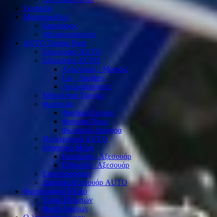
Εργαλεία
Μοτοσυκλέτες
Καινούριες
Μεταχειρισμένες
AUTO Tuning Parts
Εσωτερικό AUTO
Εξωτερικό AUTO
Αεροτομές - Μάσκες
Lip - Spoilers
Ανεμοθραύστες
Μπουλόνια Τροχών
Φωτισμός
Φανάρια Εμπρός
Φανάρια Πίσω
Φωτισμός Διάφορα
Ηλεκτρονικά AUTO
Μηχανικά Μέρη
Εισαγωγή - Αξεσουάρ
Εξάτμιση - Αξεσουάρ
Εκκεντροφόροι
Διάφορα Αξεσουάρ AUTO
Φωτογραφικό Υλικό
Υλικό Πελατών
Φωτό Αγώνων