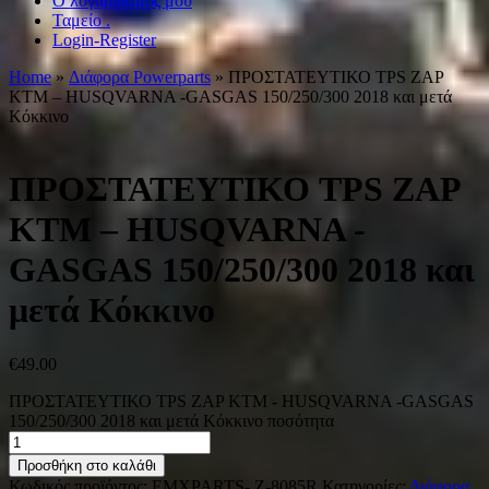
Ο λογαριασμός μου
Ταμείο .
Login-Register
Home
»
Διάφορα Powerparts
» ΠΡΟΣΤΑΤΕΥΤΙΚΟ TPS ZAP
KTM – HUSQVARNA -GASGAS 150/250/300 2018 και μετά
Κόκκινο
ΠΡΟΣΤΑΤΕΥΤΙΚΟ TPS ZAP
KTM – HUSQVARNA -
GASGAS 150/250/300 2018 και
μετά Κόκκινο
€
49.00
ΠΡΟΣΤΑΤΕΥΤΙΚΟ TPS ZAP KTM - HUSQVARNA -GASGAS
150/250/300 2018 και μετά Κόκκινο ποσότητα
Προσθήκη στο καλάθι
Κωδικός προϊόντος:
EMXPARTS- Z-8085R
Κατηγορίες:
Διάφορα