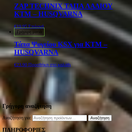
ZAP TECHNIX ΤΑΠΑ ΛΑΔΙΟΥ
KTM – HUSQVARNA
€
19.95
Επιλογή
Γρήγορη ματιά
Τάπα Ψυγείου KSX για KTM –
HUSQVARNA
€
23.90
Προσθήκη στο καλάθι
Γρήγορη αναζήτηση
Αναζήτηση για:
Αναζήτηση
ΠΛΗΡΟΦΟΡΙΕΣ