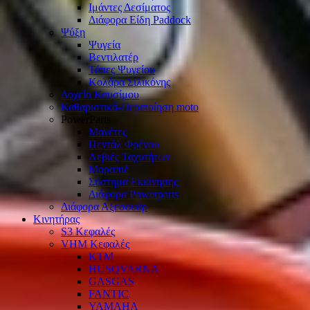
Ιμάντες Δεσίματος
Διάφορα Είδη Paddock
Ψύξη
Ψυγεία
Βεντιλατέρ
Τάπες Ψυγείου
Κολάρα Σιλικόνης
Δοχεία Καυσίμου
Καθαριστικά-Περιποίηση moto
PowerParts
Μανέτες
Πεντάλ Φρένου
Λεβιές Ταχυτήτων
Μαρσπιέ
Σύστημα Εκκίνησης
Διάφορα Powerparts
Διάφορα Αξεσουάρ
Κινητήρας
S3 Κεφαλές
VHM Κεφαλές
KTM
HUSQVARNA
GASGAS
FANTIC
YAMAHA