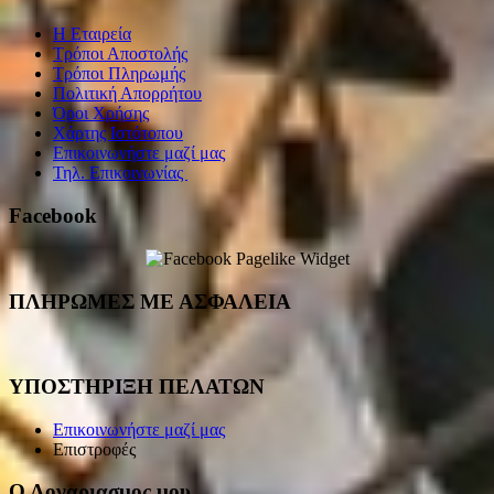
Η Εταιρεία
Τρόποι Αποστολής
Τρόποι Πληρωμής
Πολιτική Απορρήτου
Όροι Χρήσης
Χάρτης Ιστότοπου
Επικοινωνήστε μαζί μας
Τηλ. Επικοινωνίας
Facebook
ΠΛΗΡΩΜΕΣ ΜΕ ΑΣΦΑΛΕΙΑ
ΥΠΟΣΤΗΡΙΞΗ ΠΕΛΑΤΩΝ
Επικοινωνήστε μαζί μας
Επιστροφές
Ο Λογαριασμος μου