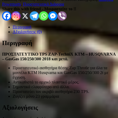
Powerparts
,
Προστατευτικά Διάφορα
Share this with friend - Μοιραστείτε το !!
Περιγραφή
Αξιολογήσεις (0)
Περιγραφή
ΠΡΟΣΤΑΤΕΥΤΙΚΟ TPS ZAP-TechniX KTM – HUSQVARNA
– GasGas 150/250/300 2018 και μετά.
Προστατευτικό αισθητήρα θέσης Zap Throtle για όλα τα
μοντέλα KTM Husqvarna και GasGas 150/250/300 2t με
έγχυση.
Αντικαθιστά το αρχικό πλαστικό μέρος.
Σημαντικά ελαφρύτερο από άλλα.
Προστατεύει τον ακριβό αισθητήρα 230 TPS.
Ζυγίζει μόνο 23 γραμμάρια
Αξιολογήσεις