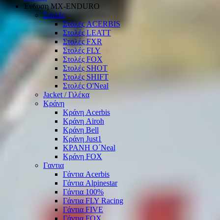
Ένδυση ΜΧ-ΕΝDURO
Στολές
Στολές ACERBIS
Στολές LEATT
Στολές FXR
Στολές FLY
Στολές FOX
Στολές SHOT
Στολές SHIFT
Στολές O'Neal
Jacket / Γιλέκα
Κράνη
Κράνη Acerbis
Κράνη Airoh
Κράνη Bell
Κράνη Just1
ΚΡΑΝΗ O΄Νeal
Κράνη FOX
Γαντια
Γάντια Acerbis
Γάντια Alpinestar
Γάντια 100%
Γάντια FLY Racing
Γάντια FIVE
Γάντια FOX