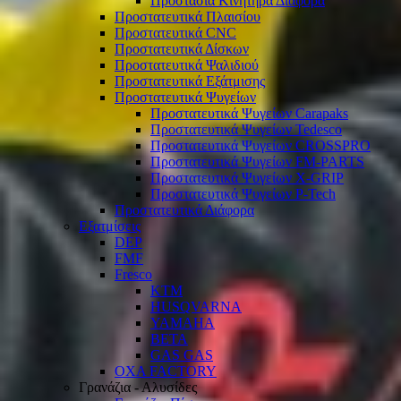
Προστασία Κινητήρα Διάφορα
Προστατευτικά Πλαισίου
Προστατευτικά CNC
Προστατευτικά Δίσκων
Προστατευτικά Ψαλιδιού
Προστατευτικά Εξάτμισης
Προστατευτικά Ψυγείων
Προστατευτικά Ψυγείων Carapaks
Προστατευτικά Ψυγείων Tedesco
Προστατευτικά Ψυγείων CROSSPRO
Προστατευτικά Ψυγείων FM-PARTS
Προστατευτικά Ψυγείων X-GRIP
Προστατευτικά Ψυγείων P-Tech
Προστατευτικά Διάφορα
Εξατμίσεις
DEP
FMF
Fresco
KTM
HUSQVARNA
YAMAHA
BETA
GAS GAS
OXA FACTORY
Γρανάζια - Αλυσίδες