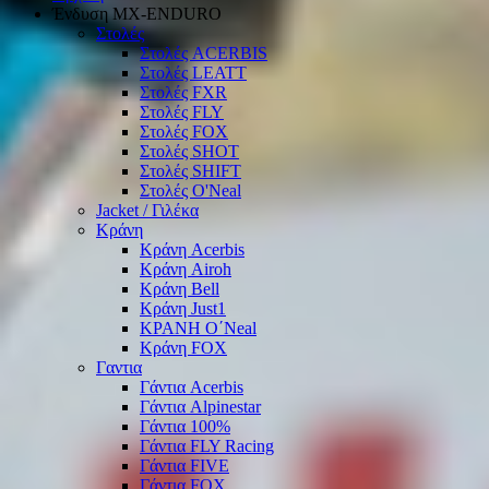
Ένδυση ΜΧ-ΕΝDURO
Στολές
Στολές ACERBIS
Στολές LEATT
Στολές FXR
Στολές FLY
Στολές FOX
Στολές SHOT
Στολές SHIFT
Στολές O'Neal
Jacket / Γιλέκα
Κράνη
Κράνη Acerbis
Κράνη Airoh
Κράνη Bell
Κράνη Just1
ΚΡΑΝΗ O΄Νeal
Κράνη FOX
Γαντια
Γάντια Acerbis
Γάντια Alpinestar
Γάντια 100%
Γάντια FLY Racing
Γάντια FIVE
Γάντια FOX