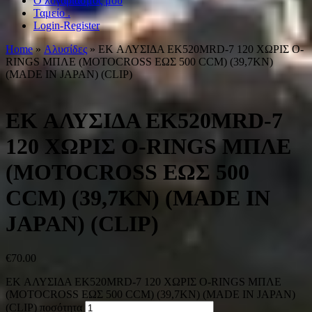
Ο λογαριασμός μου
Ταμείο .
Login-Register
Home
»
Αλυσίδες
» EK ΑΛΥΣΙΔΑ EK520MRD-7 120 ΧΩΡΙΣ O-
RINGS ΜΠΛΕ (MOTOCROSS ΕΩΣ 500 CCM) (39,7KN)
(MADE IN JAPAN) (CLIP)
EK ΑΛΥΣΙΔΑ EK520MRD-7
120 ΧΩΡΙΣ O-RINGS ΜΠΛΕ
(MOTOCROSS ΕΩΣ 500
CCM) (39,7KN) (MADE IN
JAPAN) (CLIP)
€
70.00
EK ΑΛΥΣΙΔΑ EK520MRD-7 120 ΧΩΡΙΣ O-RINGS ΜΠΛΕ
(MOTOCROSS ΕΩΣ 500 CCM) (39,7KN) (MADE IN JAPAN)
(CLIP) ποσότητα