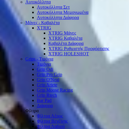
Αυτοκόλλητα
Αυτοκόλλητα Σετ
Αυτοκόλλητα Μεμονωμένα
Αυτοκόλλητα Διάφορα
Μάνες - Καβαλέτα
XTRIG
XTRIG Μάνες
XTRIG Καβαλέτα
Καβαλέτα Διάφορα
XTRIG Ρυθμιστής Προφόρτισης
XTRIG HOLESHOT
Grips - Τιμόνια
Τιμόνια
Grip Odi
Grip Pro Grip
Grip O'Neal
Grip Ariete
Grip Moose Racing
Grip Rtech
Bar Pad
Διάφορα
Φίλτρα
Φίλτρα Αέρος
Φίλτρα Βενζίνης
Φίλτρα Λαδιού