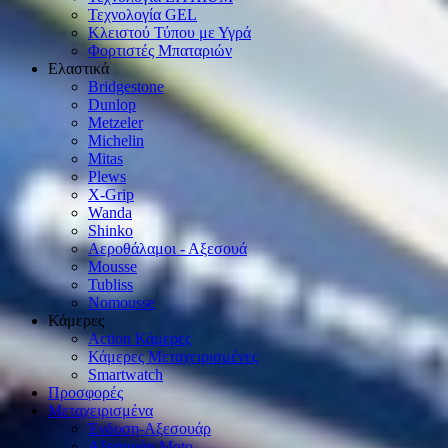
Τεχνολογία GEL
Κλειστού Τύπου με Υγρά
Φορτιστές Μπαταριών
Ελαστικά
Bridgestone
Dunlop
Metzeler
Michelin
Mitas
Plews
X-Grip
Wanda
Shinko
Αεροθάλαμοι - Αξεσουά
Mousse
Tubliss
Nomousse
Κάμερες
Action Κάμερες
Κάμερες Μεταχειρισμένες
Smartwatch
Προσφορές
Μεταχειρισμένα
Ένδυση-Αξεσουάρ
Αξεσουάρ Μοto