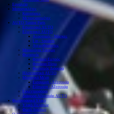
Εργαλεία
Μοτοσυκλέτες
Καινούριες
Μεταχειρισμένες
AUTO Tuning Parts
Εσωτερικό AUTO
Εξωτερικό AUTO
Αεροτομές - Μάσκες
Lip - Spoilers
Ανεμοθραύστες
Μπουλόνια Τροχών
Φωτισμός
Φανάρια Εμπρός
Φανάρια Πίσω
Φωτισμός Διάφορα
Ηλεκτρονικά AUTO
Μηχανικά Μέρη
Εισαγωγή - Αξεσουάρ
Εξάτμιση - Αξεσουάρ
Εκκεντροφόροι
Διάφορα Αξεσουάρ AUTO
Φωτογραφικό Υλικό
Υλικό Πελατών
Φωτό Αγώνων