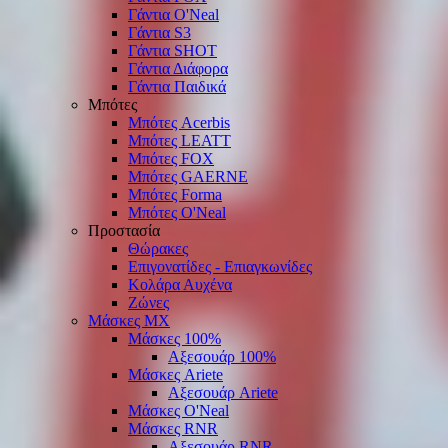
Γάντια O'Νeal
Γάντια S3
Γάντια SHOT
Γάντια Διάφορα
Γάντια Παιδικά
Μπότες
Μπότες Acerbis
Μπότες LEATT
Μπότες FOX
Μπότες GAERNE
Μπότες Forma
Μπότες O'Neal
Προστασία
Θώρακες
Επιγονατίδες - Επιαγκωνίδες
Κολάρα Αυχένα
Ζώνες
Μάσκες ΜΧ
Μάσκες 100%
Αξεσουάρ 100%
Μάσκες Ariete
Αξεσουάρ Ariete
Μάσκες O'Neal
Μάσκες RNR
Αξεσουάρ RNR