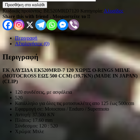
Προσθήκη στο καλάθι
Κωδικός προϊόντος:
BE520MRD7120
Κατηγορία:
Αλυσίδες
Share this with friend - Μοιραστείτε το !!
Περιγραφή
Αξιολογήσεις (0)
Περιγραφή
EK ΑΛΥΣΙΔΑ EK520MRD-7 120 ΧΩΡΙΣ O-RINGS ΜΠΛΕ
(MOTOCROSS ΕΩΣ 500 CCM) (39,7KN) (MADE IN JAPAN)
(CLIP)
120 συνδέσεις, με ασφάλεια
520
Κατάλληλο για όλες τις μοτοσυκλέτες απο 125 έως 500ccm
Εφαρμογή σε: Motocross / Enduro / Supermoto
Αντοχή: 37.500 KN
Πλάτος: 17.60 mm
Σύνδεσμοι: 120 : 520
Χρώμα: Μπλε