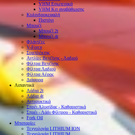
VHM Εσωτερικά
VHM Κιτ αναβάθμισης
Κυλινδροκεφαλή
Πιστόνι
Μπουζί
Μπουζί 2t
Μπουζί 4t
Φλάντζες
V-Force
Συμπλέκτης
Αντλίες Βενζίνης - Λαδιού
Φίλτρα Βενζίνης
Φίλτρα Λαδιού
Φίλτρα Αέρος
Διάφορα
Λιπαντικά
Λάδια 2t
Λάδια 4t
Αντιψυκτικά
Σπρέι Αλυσίδας - Καθαριστικά
Σπρέι - Λάδι Φίλτρου - Καθαριστικά
Fork Oil
Μπαταρίες
Τεχνολογία LITHIUM ION
Τεχνολογία LITHIUM