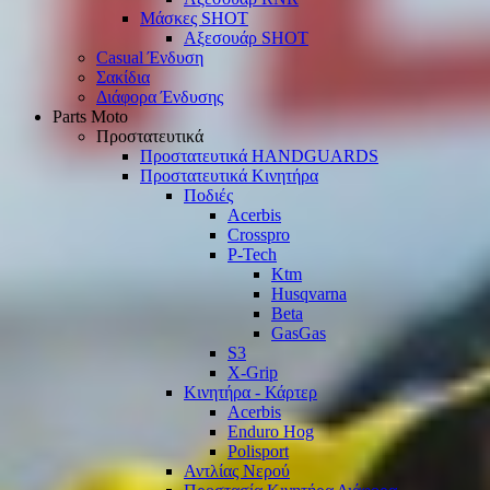
Μάσκες SHOT
Αξεσουάρ SHOT
Casual Ένδυση
Σακίδια
Διάφορα Ένδυσης
Parts Moto
Προστατευτικά
Προστατευτικά HANDGUARDS
Προστατευτικά Κινητήρα
Ποδιές
Acerbis
Crosspro
P-Tech
Ktm
Husqvarna
Beta
GasGas
S3
X-Grip
Κινητήρα - Κάρτερ
Acerbis
Enduro Hog
Polisport
Αντλίας Νερού