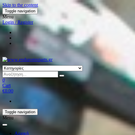
Skip to the content
Toggle navigation
Menu
Login / Register
0
Cart
€0.00
Toggle navigation
Menu
Αρχική