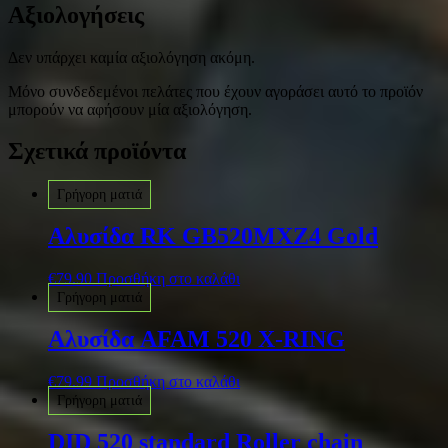
Αξιολογήσεις
Δεν υπάρχει καμία αξιολόγηση ακόμη.
Μόνο συνδεδεμένοι πελάτες που έχουν αγοράσει αυτό το προϊόν
μπορούν να αφήσουν μία αξιολόγηση.
Σχετικά προϊόντα
Γρήγορη ματιά
Αλυσίδα RK GB520MXZ4 Gold
€
79.90
Προσθήκη στο καλάθι
Γρήγορη ματιά
Αλυσίδα AFAM 520 X-RING
€
79.99
Προσθήκη στο καλάθι
Γρήγορη ματιά
DID 520 standard Roller chain