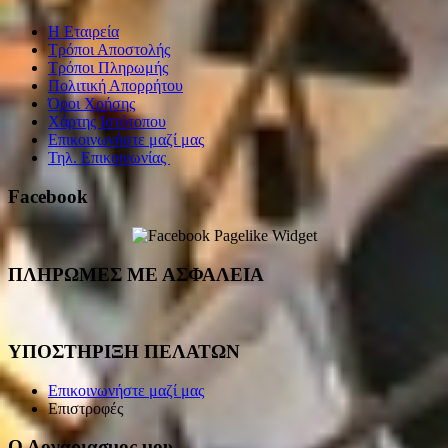
Η Εταιρεία
Τρόποι Αποστολής
Τρόποι Πληρωμής
Πολιτική Απορρήτου
Όροι Χρήσης
Χάρτης Ιστότοπου
Επικοινωνήστε μαζί μας
Τηλ. Επικοινωνίας
Facebook
ΠΛΗΡΩΜΕΣ ΜΕ ΑΣΦΑΛΕΙΑ
ΥΠΟΣΤΗΡΙΞΗ ΠΕΛΑΤΩΝ
Επικοινωνήστε μαζί μας
Επιστροφές
Ο Λογαριασμος μου