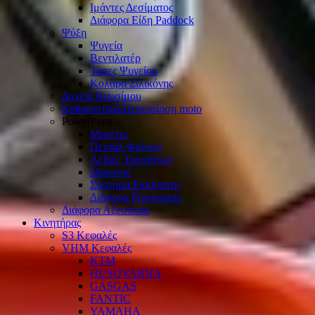
Ιμάντες Δεσίματος
Διάφορα Είδη Paddock
Ψύξη
Ψυγεία
Βεντιλατέρ
Τάπες Ψυγείου
Κολάρα Σιλικόνης
Δοχεία Καυσίμου
Καθαριστικά-Περιποίηση moto
PowerParts
Μανέτες
Πεντάλ Φρένου
Λεβιές Ταχυτήτων
Μαρσπιέ
Σύστημα Εκκίνησης
Διάφορα Powerparts
Διάφορα Αξεσουάρ
Κινητήρας
S3 Κεφαλές
VHM Κεφαλές
KTM
HUSQVARNA
GASGAS
FANTIC
YAMAHA