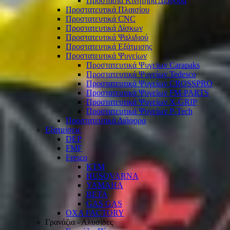
Προστασία Κινητήρα Διάφορα
Προστατευτικά Πλαισίου
Προστατευτικά CNC
Προστατευτικά Δίσκων
Προστατευτικά Ψαλιδιού
Προστατευτικά Εξάτμισης
Προστατευτικά Ψυγείων
Προστατευτικά Ψυγείων Carapaks
Προστατευτικά Ψυγείων Tedesco
Προστατευτικά Ψυγείων CROSSPRO
Προστατευτικά Ψυγείων FM-PARTS
Προστατευτικά Ψυγείων X-GRIP
Προστατευτικά Ψυγείων P-Tech
Προστατευτικά Διάφορα
Εξατμίσεις
DEP
FMF
Fresco
KTM
HUSQVARNA
YAMAHA
BETA
GAS GAS
OXA FACTORY
Γρανάζια - Αλυσίδες