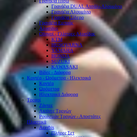
Γρανάζια Πίσω
Γρανάζια DUAL Ατσάλι-Αλουμίνιο
Γρανάζια Αλουμίνιο
Γρανάζια Σίδερο
Γρανάζια Εμπρός
Αλυσίδες
Οδηγοί - Γλίστρες Αλυσίδας
KTM
HUSQVARNA
YAMAHA
HONDA
SUZUKI
KAWASAKI
Βίδες - Διάφορα
Κοντέρ - Ωρόμετρα - Ηλεκτρικά
Κοντέρ
Ωρόμετρα
Ηλεκτρικά Διάφορα
Τροχοί
Ζάντες
Ακτίνες Τροχών
Ρουλεμάν Τροχών - Αποστάτες
Πλαστικά
Acerbis
Πλήρες Σετ