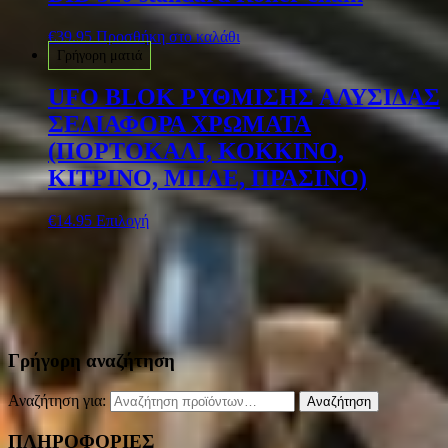
€
39.95
Προσθήκη στο καλάθι
Γρήγορη ματιά
UFO BLOK ΡΥΘΜΙΣΗΣ ΑΛΥΣΙΔΑΣ
ΣΕΔΙΑΦΟΡΑ ΧΡΩΜΑΤΑ
(ΠΟΡΤΟΚΑΛΙ, ΚΟΚΚΙΝΟ,
ΚΙΤΡΙΝΟ, ΜΠΛΕ, ΠΡΑΣΙΝΟ)
€
14.95
Επιλογή
Γρήγορη αναζήτηση
Αναζήτηση για:
Αναζήτηση
ΠΛΗΡΟΦΟΡΙΕΣ