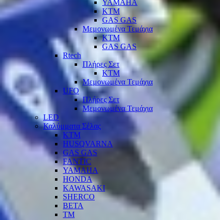
YAMAHA
KTM
GAS GAS
Μεμονωμένα Τεμάχια
KTM
GAS GAS
Rtech
Πλήρες Σετ
KTM
Μεμονωμένα Τεμάχια
UFO
Πλήρες Σετ
Μεμονωμένα Τεμάχια
LED
Καλύμματα Σέλας
KTM
HUSQVARNA
GAS GAS
FANTIC
YAMAHA
HONDA
KAWASAKI
SHERCO
BETA
TM