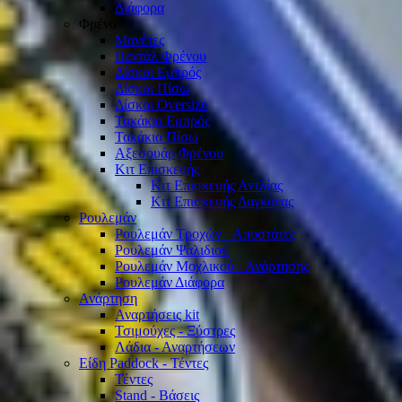
Διάφορα
Φρένα
Μανέτες
Πεντάλ Φρένου
Δίσκοι Εμπρός
Δίσκοι Πίσω
Δίσκοι Oversize
Τακάκια Εμπρός
Τακάκια Πίσω
Αξεσουάρ Φρένου
Κιτ Επισκευής
Κιτ Επισκευής Αντλίας
Κιτ Επισκευής Δαγκάνας
Ρουλεμάν
Ρουλεμάν Τροχών - Αποστάτες
Ρουλεμάν Ψαλιδιού
Ρουλεμάν Μοχλικού - Ανάρτησης
Ρουλεμάν Διάφορα
Ανάρτηση
Αναρτήσεις kit
Τσιμούχες - Ξύστρες
Λάδια - Αναρτήσεων
Είδη Paddock - Τέντες
Τέντες
Stand - Βάσεις