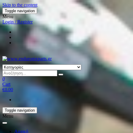
Skip to the content
Toggle navigation
Menu
Login / Register
0
Cart
€0.00
Toggle navigation
Menu
Αρχική