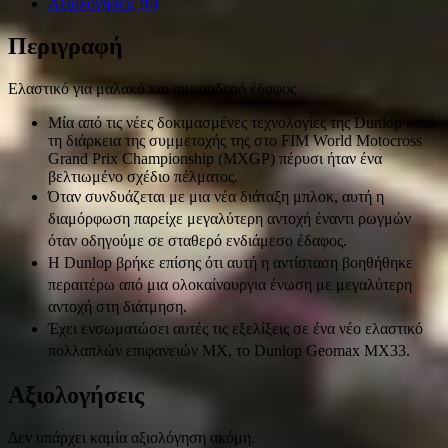
Αξιολογήσεις (0)
Περιγραφή
Ελαστικό για μαλακό και αμμουδερό έδαφος
Μία από τις νέες δοκιμασμένες τεχνολογίες της Dunlop κατά
τη διάρκεια της συμμετοχής της στο FIM World Motocross
Grand Prix Championship (MXGP) πέρυσι ήταν ένα
βελτιωμένο σχέδιο πέλματος.
Όταν συνδυάζεται με μια νέα διάταξη μπλοκ, αυτή η
διαμόρφωση παρείχε μεγαλύτερη αντοχή έναντι ρωγμών
όταν οδηγούμε σε σταθερό ενδιάμεσο έδαφος.
Η Dunlop βρήκε επίσης ότι αυτή η αντίσταση βοηθήθηκε
περαιτέρω από μια ολοκαίνουργια ένωση με μεγαλύτερη
αντοχή στη διάτμηση.
Έχει ενσωματώσει αυτές τις εξελίξεις σε ένα νέο ελαστικό
πολλαπλών επιφανειών MX, το Dunlop Geomax MX33.
Αξιολογήσεις
Δεν υπάρχει καμία αξιολόγηση ακόμη.