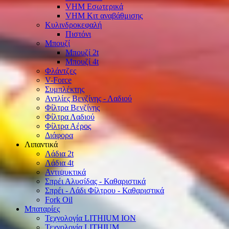
VHM Εσωτερικά
VHM Κιτ αναβάθμισης
Κυλινδροκεφαλή
Πιστόνι
Μπουζί
Μπουζί 2t
Μπουζί 4t
Φλάντζες
V-Force
Συμπλέκτης
Αντλίες Βενζίνης - Λαδιού
Φίλτρα Βενζίνης
Φίλτρα Λαδιού
Φίλτρα Αέρος
Διάφορα
Λιπαντικά
Λάδια 2t
Λάδια 4t
Αντιψυκτικά
Σπρέι Αλυσίδας - Καθαριστικά
Σπρέι - Λάδι Φίλτρου - Καθαριστικά
Fork Oil
Μπαταρίες
Τεχνολογία LITHIUM ION
Τεχνολογία LITHIUM