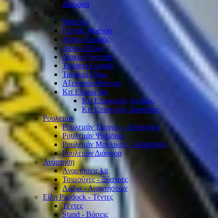
Διάφορα
Φρένα
Μανέτες
Πεντάλ Φρένου
Δίσκοι Εμπρός
Δίσκοι Πίσω
Δίσκοι Oversize
Τακάκια Εμπρός
Τακάκια Πίσω
Αξεσουάρ Φρένου
Κιτ Επισκευής
Κιτ Επισκευής Αντλίας
Κιτ Επισκευής Δαγκάνας
Ρουλεμάν
Ρουλεμάν Τροχών - Αποστάτες
Ρουλεμάν Ψαλιδιού
Ρουλεμάν Μοχλικού - Ανάρτησης
Ρουλεμάν Διάφορα
Ανάρτηση
Αναρτήσεις kit
Τσιμούχες - Ξύστρες
Λάδια - Αναρτήσεων
Είδη Paddock - Τέντες
Τέντες
Stand - Βάσεις