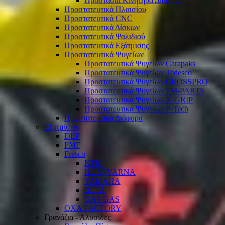
Προστασία Κινητήρα Διάφορα
Προστατευτικά Πλαισίου
Προστατευτικά CNC
Προστατευτικά Δίσκων
Προστατευτικά Ψαλιδιού
Προστατευτικά Εξάτμισης
Προστατευτικά Ψυγείων
Προστατευτικά Ψυγείων Carapaks
Προστατευτικά Ψυγείων Tedesco
Προστατευτικά Ψυγείων CROSSPRO
Προστατευτικά Ψυγείων FM-PARTS
Προστατευτικά Ψυγείων X-GRIP
Προστατευτικά Ψυγείων P-Tech
Προστατευτικά Διάφορα
Εξατμίσεις
DEP
FMF
Fresco
KTM
HUSQVARNA
YAMAHA
BETA
GAS GAS
OXA FACTORY
Γρανάζια - Αλυσίδες