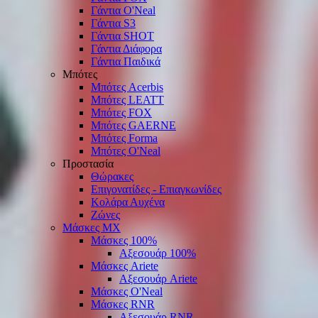
Γάντια O'Νeal
Γάντια S3
Γάντια SHOT
Γάντια Διάφορα
Γάντια Παιδικά
Μπότες
Μπότες Acerbis
Μπότες LEATT
Μπότες FOX
Μπότες GAERNE
Μπότες Forma
Μπότες O'Neal
Προστασία
Θώρακες
Επιγονατίδες - Επιαγκωνίδες
Κολάρα Αυχένα
Ζώνες
Μάσκες ΜΧ
Μάσκες 100%
Αξεσουάρ 100%
Μάσκες Ariete
Αξεσουάρ Ariete
Μάσκες O'Neal
Μάσκες RNR
Αξεσουάρ RNR