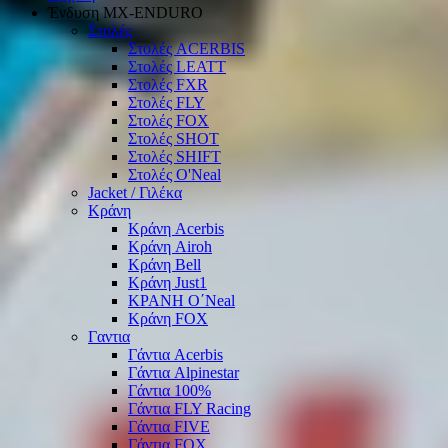
Ένδυση ΜΧ-ΕΝDURO
Στολές
Στολές ACERBIS
Στολές LEATT
Στολές FXR
Στολές FLY
Στολές FOX
Στολές SHOT
Στολές SHIFT
Στολές O'Neal
Jacket / Γιλέκα
Κράνη
Κράνη Acerbis
Κράνη Airoh
Κράνη Bell
Κράνη Just1
ΚΡΑΝΗ O΄Νeal
Κράνη FOX
Γαντια
Γάντια Acerbis
Γάντια Alpinestar
Γάντια 100%
Γάντια FLY Racing
Γάντια FIVE
Γάντια FOX