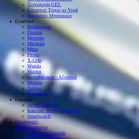
Τεχνολογία GEL
Κλειστού Τύπου με Υγρά
Φορτιστές Μπαταριών
Ελαστικά
Bridgestone
Dunlop
Metzeler
Michelin
Mitas
Plews
X-Grip
Wanda
Shinko
Αεροθάλαμοι - Αξεσουά
Mousse
Tubliss
Nomousse
Κάμερες
Action Κάμερες
Κάμερες Μεταχειρισμένες
Smartwatch
Προσφορές
Μεταχειρισμένα
Ένδυση-Αξεσουάρ
Αξεσουάρ Μοto