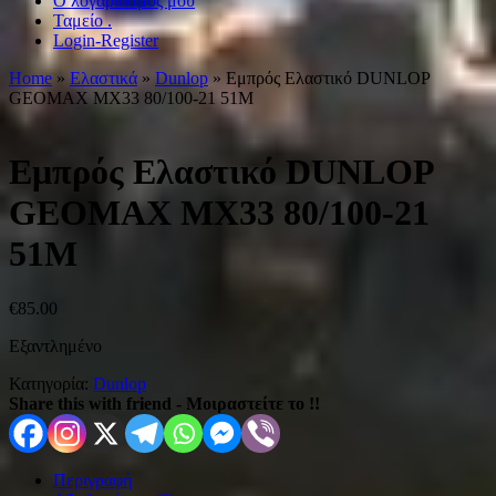
Ο λογαριασμός μου
Ταμείο .
Login-Register
Home
»
Ελαστικά
»
Dunlop
» Εμπρός Ελαστικό DUNLOP
GEOMAX MX33 80/100-21 51M
Εμπρός Ελαστικό DUNLOP
GEOMAX MX33 80/100-21
51M
€
85.00
Εξαντλημένο
Κατηγορία:
Dunlop
Share this with friend - Μοιραστείτε το !!
Περιγραφή