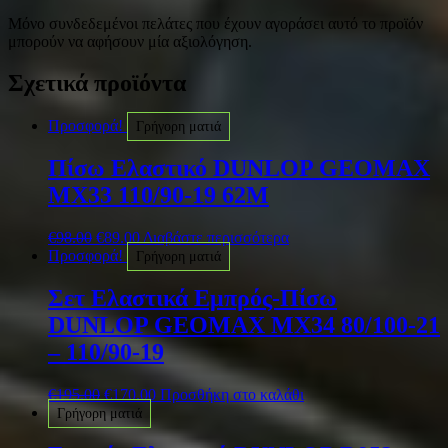
Μόνο συνδεδεμένοι πελάτες που έχουν αγοράσει αυτό το προϊόν
μπορούν να αφήσουν μία αξιολόγηση.
Σχετικά προϊόντα
Προσφορά!
Γρήγορη ματιά
Πίσω Ελαστικό DUNLOP GEOMAX
MX33 110/90-19 62M
€
98.00
€
89.00
Διαβάστε περισσότερα
Προσφορά!
Γρήγορη ματιά
Σετ Ελαστικά Εμπρός-Πίσω
DUNLOP GEOMAX MX34 80/100-21
– 110/90-19
€
195.00
€
170.00
Προσθήκη στο καλάθι
Γρήγορη ματιά