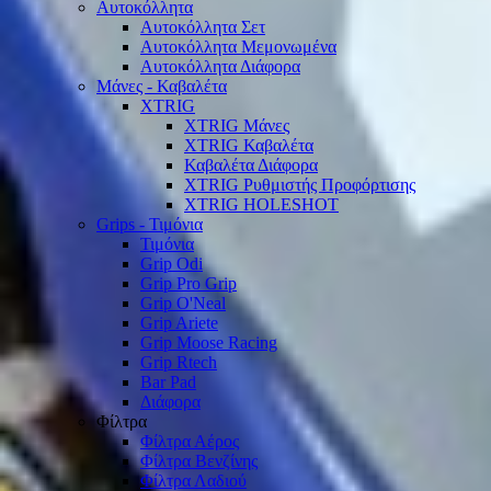
Αυτοκόλλητα
Αυτοκόλλητα Σετ
Αυτοκόλλητα Μεμονωμένα
Αυτοκόλλητα Διάφορα
Μάνες - Καβαλέτα
XTRIG
XTRIG Μάνες
XTRIG Καβαλέτα
Καβαλέτα Διάφορα
XTRIG Ρυθμιστής Προφόρτισης
XTRIG HOLESHOT
Grips - Τιμόνια
Τιμόνια
Grip Odi
Grip Pro Grip
Grip O'Neal
Grip Ariete
Grip Moose Racing
Grip Rtech
Bar Pad
Διάφορα
Φίλτρα
Φίλτρα Αέρος
Φίλτρα Βενζίνης
Φίλτρα Λαδιού