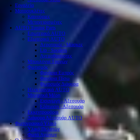
Εργαλεία
Μοτοσυκλέτες
Καινούριες
Μεταχειρισμένες
AUTO Tuning Parts
Εσωτερικό AUTO
Εξωτερικό AUTO
Αεροτομές - Μάσκες
Lip - Spoilers
Ανεμοθραύστες
Μπουλόνια Τροχών
Φωτισμός
Φανάρια Εμπρός
Φανάρια Πίσω
Φωτισμός Διάφορα
Ηλεκτρονικά AUTO
Μηχανικά Μέρη
Εισαγωγή - Αξεσουάρ
Εξάτμιση - Αξεσουάρ
Εκκεντροφόροι
Διάφορα Αξεσουάρ AUTO
Φωτογραφικό Υλικό
Υλικό Πελατών
Φωτό Αγώνων