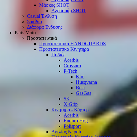
Μάσκες SHOT
Αξεσουάρ SHOT
Casual Ένδυση
Σακίδια
Διάφορα Ένδυσης
Parts Moto
Προστατευτικά
Προστατευτικά HANDGUARDS
Προστατευτικά Κινητήρα
Ποδιές
Acerbis
Crosspro
P-Tech
Ktm
Husqvarna
Beta
GasGas
S3
X-Grip
Κινητήρα - Κάρτερ
Acerbis
Enduro Hog
Polisport
Αντλίας Νερού