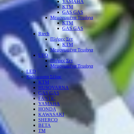
YAMAHA
KTM
GAS GAS
Μεμονωμένα Τεμάχια
KTM
GAS GAS
Rtech
Πλήρες Σετ
KTM
Μεμονωμένα Τεμάχια
UFO
Πλήρες Σετ
Μεμονωμένα Τεμάχια
LED
Καλύμματα Σέλας
KTM
HUSQVARNA
GAS GAS
FANTIC
YAMAHA
HONDA
KAWASAKI
SHERCO
BETA
TM