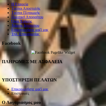
Η Εταιρεία
Τρόποι Αποστολής
Τρόποι Πληρωμής
Πολιτική Απορρήτου
Όροι Χρήσης
Χάρτης Ιστότοπου
Επικοινωνήστε μαζί μας
Τηλ. Επικοινωνίας
Facebook
ΠΛΗΡΩΜΕΣ ΜΕ ΑΣΦΑΛΕΙΑ
ΥΠΟΣΤΗΡΙΞΗ ΠΕΛΑΤΩΝ
Επικοινωνήστε μαζί μας
Επιστροφές
Ο Λογαριασμος μου