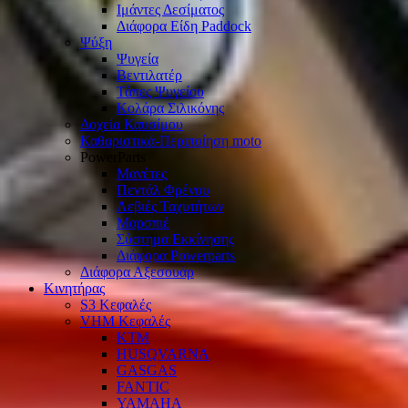
Ιμάντες Δεσίματος
Διάφορα Είδη Paddock
Ψύξη
Ψυγεία
Βεντιλατέρ
Τάπες Ψυγείου
Κολάρα Σιλικόνης
Δοχεία Καυσίμου
Καθαριστικά-Περιποίηση moto
PowerParts
Μανέτες
Πεντάλ Φρένου
Λεβιές Ταχυτήτων
Μαρσπιέ
Σύστημα Εκκίνησης
Διάφορα Powerparts
Διάφορα Αξεσουάρ
Κινητήρας
S3 Κεφαλές
VHM Κεφαλές
KTM
HUSQVARNA
GASGAS
FANTIC
YAMAHA