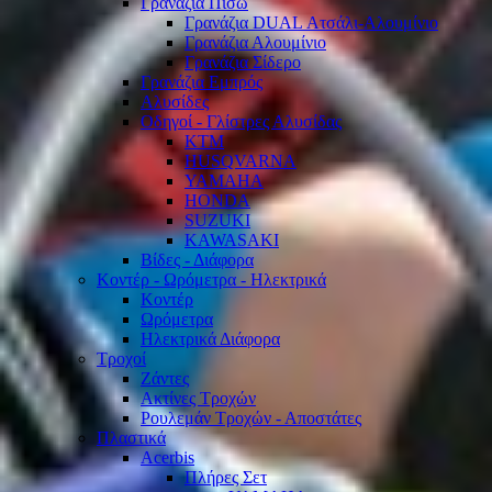
Γρανάζια Πίσω
Γρανάζια DUAL Ατσάλι-Αλουμίνιο
Γρανάζια Αλουμίνιο
Γρανάζια Σίδερο
Γρανάζια Εμπρός
Αλυσίδες
Οδηγοί - Γλίστρες Αλυσίδας
KTM
HUSQVARNA
YAMAHA
HONDA
SUZUKI
KAWASAKI
Βίδες - Διάφορα
Κοντέρ - Ωρόμετρα - Ηλεκτρικά
Κοντέρ
Ωρόμετρα
Ηλεκτρικά Διάφορα
Τροχοί
Ζάντες
Ακτίνες Τροχών
Ρουλεμάν Τροχών - Αποστάτες
Πλαστικά
Acerbis
Πλήρες Σετ