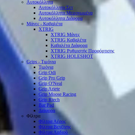
Αυτοκόλλητα
Αυτοκόλλητα Σετ
Αυτοκόλλητα Μεμονωμένα
Αυτοκόλλητα Διάφορα
Μάνες - Καβαλέτα
XTRIG
XTRIG Μάνες
XTRIG Καβαλέτα
Καβαλέτα Διάφορα
XTRIG Ρυθμιστής Προφόρτισης
XTRIG HOLESHOT
Grips - Τιμόνια
Τιμόνια
Grip Odi
Grip Pro Grip
Grip O'Neal
Grip Ariete
Grip Moose Racing
Grip Rtech
Bar Pad
Διάφορα
Φίλτρα
Φίλτρα Αέρος
Φίλτρα Βενζίνης
Φίλτρα Λαδιού