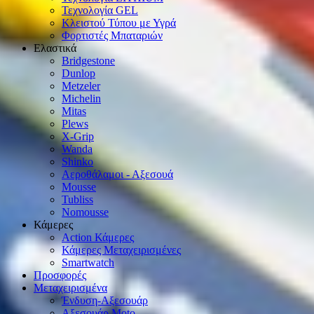
Τεχνολογία GEL
Κλειστού Τύπου με Υγρά
Φορτιστές Μπαταριών
Ελαστικά
Bridgestone
Dunlop
Metzeler
Michelin
Mitas
Plews
X-Grip
Wanda
Shinko
Αεροθάλαμοι - Αξεσουά
Mousse
Tubliss
Nomousse
Κάμερες
Action Κάμερες
Κάμερες Μεταχειρισμένες
Smartwatch
Προσφορές
Μεταχειρισμένα
Ένδυση-Αξεσουάρ
Αξεσουάρ Μοto