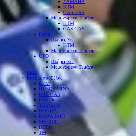
YAMAHA
KTM
GAS GAS
Μεμονωμένα Τεμάχια
KTM
GAS GAS
Rtech
Πλήρες Σετ
KTM
Μεμονωμένα Τεμάχια
UFO
Πλήρες Σετ
Μεμονωμένα Τεμάχια
LED
Καλύμματα Σέλας
KTM
HUSQVARNA
GAS GAS
FANTIC
YAMAHA
HONDA
KAWASAKI
SHERCO
BETA
TM