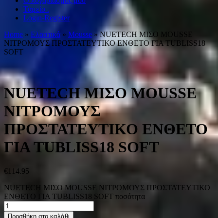
Ο λογαριασμός μου
Ταμείο .
Login-Register
Home
»
Ελαστικά
»
Mousse
» NUETECH ΜΙΣO MOUSSE
ΝΙΤΡΟΜΟΥΣ ΠΡΟΣΤΑΤΕΥΤΙΚΟ ΕΝΘΕΤΟ ΓΙΑ TUBLISS18
SOFT
NUETECH ΜΙΣO MOUSSE
ΝΙΤΡΟΜΟΥΣ
ΠΡΟΣΤΑΤΕΥΤΙΚΟ ΕΝΘΕΤΟ
ΓΙΑ TUBLISS18 SOFT
€
114.95
NUETECH ΜΙΣO MOUSSE ΝΙΤΡΟΜΟΥΣ ΠΡΟΣΤΑΤΕΥΤΙΚΟ
ΕΝΘΕΤΟ ΓΙΑ TUBLISS18 SOFT ποσότητα
Προσθήκη στο καλάθι