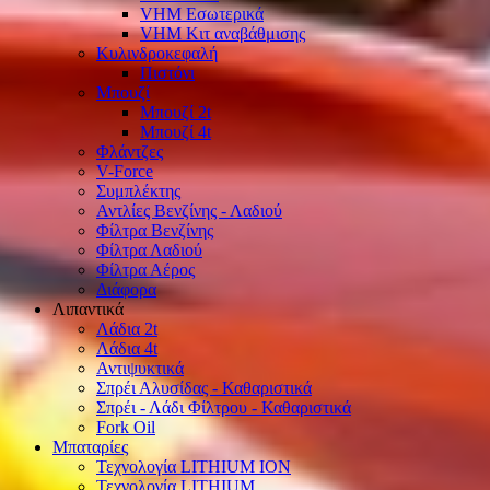
VHM Εσωτερικά
VHM Κιτ αναβάθμισης
Κυλινδροκεφαλή
Πιστόνι
Μπουζί
Μπουζί 2t
Μπουζί 4t
Φλάντζες
V-Force
Συμπλέκτης
Αντλίες Βενζίνης - Λαδιού
Φίλτρα Βενζίνης
Φίλτρα Λαδιού
Φίλτρα Αέρος
Διάφορα
Λιπαντικά
Λάδια 2t
Λάδια 4t
Αντιψυκτικά
Σπρέι Αλυσίδας - Καθαριστικά
Σπρέι - Λάδι Φίλτρου - Καθαριστικά
Fork Oil
Μπαταρίες
Τεχνολογία LITHIUM ION
Τεχνολογία LITHIUM