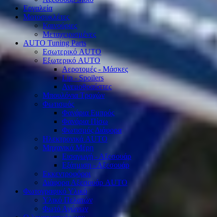
Εργαλεία
Μοτοσυκλέτες
Καινούριες
Μεταχειρισμένες
AUTO Tuning Parts
Εσωτερικό AUTO
Εξωτερικό AUTO
Αεροτομές - Μάσκες
Lip - Spoilers
Ανεμοθραύστες
Μπουλόνια Τροχών
Φωτισμός
Φανάρια Εμπρός
Φανάρια Πίσω
Φωτισμός Διάφορα
Ηλεκτρονικά AUTO
Μηχανικά Μέρη
Εισαγωγή - Αξεσουάρ
Εξάτμιση - Αξεσουάρ
Εκκεντροφόροι
Διάφορα Αξεσουάρ AUTO
Φωτογραφικό Υλικό
Υλικό Πελατών
Φωτό Αγώνων