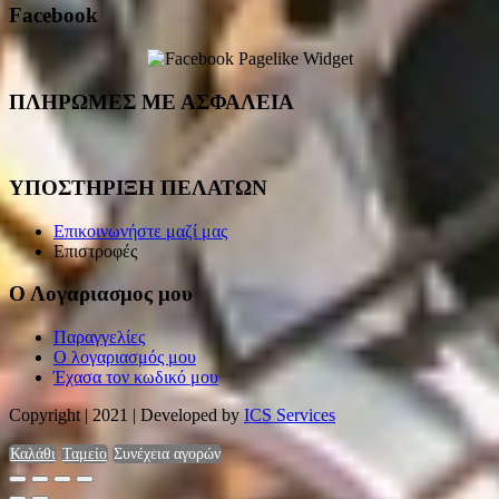
Facebook
ΠΛΗΡΩΜΕΣ ΜΕ ΑΣΦΑΛΕΙΑ
ΥΠΟΣΤΗΡΙΞΗ ΠΕΛΑΤΩΝ
Επικοινωνήστε μαζί μας
Επιστροφές
Ο Λογαριασμος μου
Παραγγελίες
Ο λογαριασμός μου
Έχασα τον κωδικό μου
Copyright | 2021 | Developed by
ICS Services
Καλάθι
Ταμείο
Συνέχεια αγορών