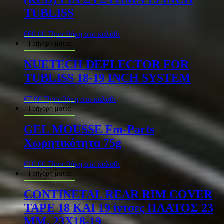
TUBLISS
€
68.00
Προσθήκη στο καλάθι
Γρήγορη ματιά
NUETECH DEFLECTOR FOR
TUBLISS 18-19 INCH SYSTEM
€
7.00
Προσθήκη στο καλάθι
Γρήγορη ματιά
GEL MOUSSE Fm-Parts
Χωρητικότητα 75g
€
10.00
Προσθήκη στο καλάθι
Γρήγορη ματιά
CONTINETAL REAR RIM COVER
TAPE 18 ΚΑΙ 19 ίντσες ΠΛΑΤΟΣ 23
MM, 23Χ18-19