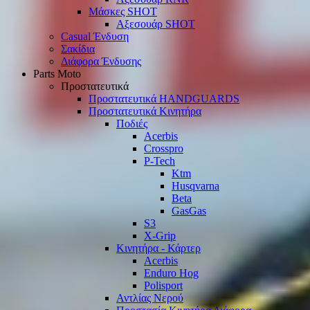
Μάσκες SHOT
Αξεσουάρ SHOT
Casual Ένδυση
Σακίδια
Διάφορα Ένδυσης
Parts Moto
Προστατευτικά
Προστατευτικά HANDGUARDS
Προστατευτικά Κινητήρα
Ποδιές
Acerbis
Crosspro
P-Tech
Ktm
Husqvarna
Beta
GasGas
S3
X-Grip
Κινητήρα - Κάρτερ
Acerbis
Enduro Hog
Polisport
Αντλίας Νερού