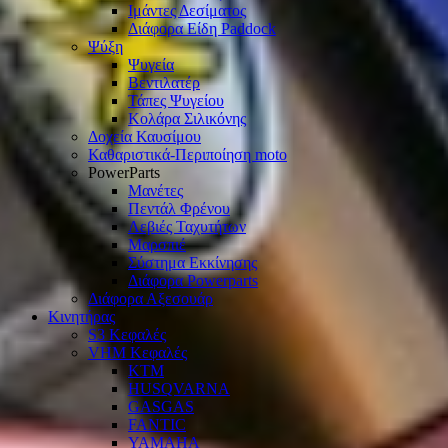
Ιμάντες Δεσίματος
Διάφορα Είδη Paddock
Ψύξη
Ψυγεία
Βεντιλατέρ
Τάπες Ψυγείου
Κολάρα Σιλικόνης
Δοχεία Καυσίμου
Καθαριστικά-Περιποίηση moto
PowerParts
Μανέτες
Πεντάλ Φρένου
Λεβιές Ταχυτήτων
Μαρσπιέ
Σύστημα Εκκίνησης
Διάφορα Powerparts
Διάφορα Αξεσουάρ
Κινητήρας
S3 Κεφαλές
VHM Κεφαλές
KTM
HUSQVARNA
GASGAS
FANTIC
YAMAHA