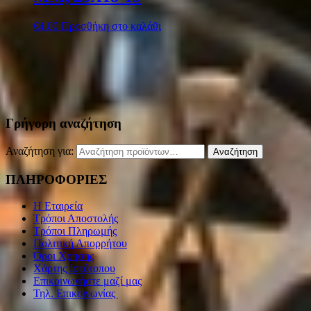
€
4.00
Προσθήκη στο καλάθι
Γρήγορη αναζήτηση
Αναζήτηση για:
Αναζήτηση
ΠΛΗΡΟΦΟΡΙΕΣ
Η Εταιρεία
Τρόποι Αποστολής
Τρόποι Πληρωμής
Πολιτική Απορρήτου
Όροι Χρήσης
Χάρτης Ιστότοπου
Επικοινωνήστε μαζί μας
Τηλ. Επικοινωνίας