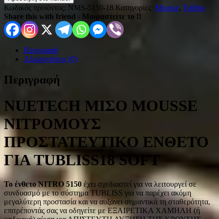
Κωδικός προϊόντος:
NMS-5150-18
Κατηγορίες:
Mousse
,
Tubliss
Share this with friend - Μοιραστείτε το !!
Περιγραφή
Αξιολογήσεις (0)
Περιγραφή
NUETECH ΜΙΣO MOUSSE
ΝΙΤΡΟΜΟΥΣ
ΠΡΟΣΤΑΤΕΥΤΙΚΟ ΕΝΘΕΤΟ
ΓΙΑ TUBLISS18 SOFT
Το ένθετο NITRO 5150
έχει σχεδιαστεί για να λειτουργεί σε
συνδυασμό με το σύστημα TUBLISS για να παρέχει ακόμη
μεγαλύτερη προστασία και να αυξάνει σημαντικά τη σταθερότητα,
επιτρέποντάς σας να οδηγείτε με ΕΞΑΙΡΕΤΙΚΑ ΧΑΜΗΛΗ (ή