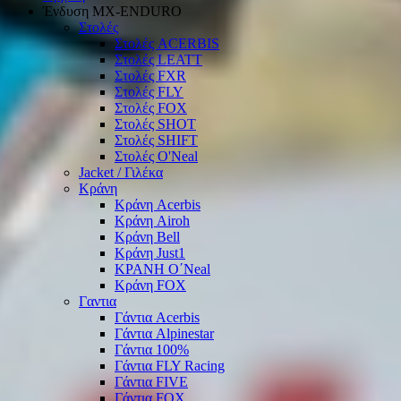
Ένδυση ΜΧ-ΕΝDURO
Στολές
Στολές ACERBIS
Στολές LEATT
Στολές FXR
Στολές FLY
Στολές FOX
Στολές SHOT
Στολές SHIFT
Στολές O'Neal
Jacket / Γιλέκα
Κράνη
Κράνη Acerbis
Κράνη Airoh
Κράνη Bell
Κράνη Just1
ΚΡΑΝΗ O΄Νeal
Κράνη FOX
Γαντια
Γάντια Acerbis
Γάντια Alpinestar
Γάντια 100%
Γάντια FLY Racing
Γάντια FIVE
Γάντια FOX