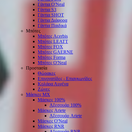
Γάντια O'Νeal
Γάντια S3
Γάντια SHOT
Γάντια Διάφορα
Γάντια Παιδικά
Μπότες
Μπότες Acerbis
Μπότες LEATT
Μπότες FOX
Μπότες GAERNE
Μπότες Forma
Μπότες O'Neal
Προστασία
Θώρακες
Επιγονατίδες - Επιαγκωνίδες
Κολάρα Αυχένα
Ζώνες
Μάσκες ΜΧ
Μάσκες 100%
Αξεσουάρ 100%
Μάσκες Ariete
Αξεσουάρ Ariete
Μάσκες O'Neal
Μάσκες RNR
Αξεσουάρ RNR