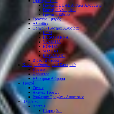
Γρανάζια Πίσω
Γρανάζια DUAL Ατσάλι-Αλουμίνιο
Γρανάζια Αλουμίνιο
Γρανάζια Σίδερο
Γρανάζια Εμπρός
Αλυσίδες
Οδηγοί - Γλίστρες Αλυσίδας
KTM
HUSQVARNA
YAMAHA
HONDA
SUZUKI
KAWASAKI
Βίδες - Διάφορα
Κοντέρ - Ωρόμετρα - Ηλεκτρικά
Κοντέρ
Ωρόμετρα
Ηλεκτρικά Διάφορα
Τροχοί
Ζάντες
Ακτίνες Τροχών
Ρουλεμάν Τροχών - Αποστάτες
Πλαστικά
Acerbis
Πλήρες Σετ