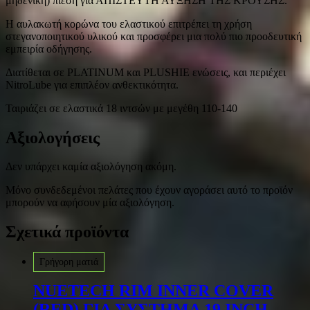
μηδενική) πίεση για ΑΠΙΣΤΕΥΤΗ ΑΥΞΗΣΗ ΤΗΣ ΚΡΟΥΣΗΣ.
Η αυλακωτή κορώνα του ελαστικού επιτρέπει τη χρήση
στεγανοποιητικού υλικού και προσφέρει μια πολύ πιο προοδευτική
εμπειρία οδήγησης.
Διατίθεται σε PLATINUM και PLUSHIE ενώσεις, και περιέχει
NitroLube για επιπλέον ανθεκτικότητα.
Ταιριάζει σε ελαστικά 18 ιντσών με μεγέθη 110-140
Αξιολογήσεις
Δεν υπάρχει καμία αξιολόγηση ακόμη.
Μόνο συνδεδεμένοι πελάτες που έχουν αγοράσει αυτό το προϊόν
μπορούν να αφήσουν μία αξιολόγηση.
Σχετικά προϊόντα
Γρήγορη ματιά
NUETECH RIM INNER COVER
(RED) ΓΙΑ ΣΥΣΤΗΜΑ 19 INCH