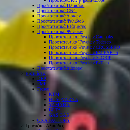
Προστασία Κινητήρα Διάφορα
Προστατευτικά Πλαισίου
Προστατευτικά CNC
Προστατευτικά Δίσκων
Προστατευτικά Ψαλιδιού
Προστατευτικά Εξάτμισης
Προστατευτικά Ψυγείων
Προστατευτικά Ψυγείων Carapaks
Προστατευτικά Ψυγείων Tedesco
Προστατευτικά Ψυγείων CROSSPRO
Προστατευτικά Ψυγείων FM-PARTS
Προστατευτικά Ψυγείων X-GRIP
Προστατευτικά Ψυγείων P-Tech
Προστατευτικά Διάφορα
Εξατμίσεις
DEP
FMF
Fresco
KTM
HUSQVARNA
YAMAHA
BETA
GAS GAS
OXA FACTORY
Γρανάζια - Αλυσίδες