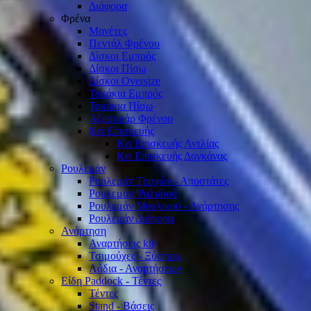
Διάφορα
Φρένα
Μανέτες
Πεντάλ Φρένου
Δίσκοι Εμπρός
Δίσκοι Πίσω
Δίσκοι Oversize
Τακάκια Εμπρός
Τακάκια Πίσω
Αξεσουάρ Φρένου
Κιτ Επισκευής
Κιτ Επισκευής Αντλίας
Κιτ Επισκευής Δαγκάνας
Ρουλεμάν
Ρουλεμάν Τροχών - Αποστάτες
Ρουλεμάν Ψαλιδιού
Ρουλεμάν Μοχλικού - Ανάρτησης
Ρουλεμάν Διάφορα
Ανάρτηση
Αναρτήσεις kit
Τσιμούχες - Ξύστρες
Λάδια - Αναρτήσεων
Είδη Paddock - Τέντες
Τέντες
Stand - Βάσεις