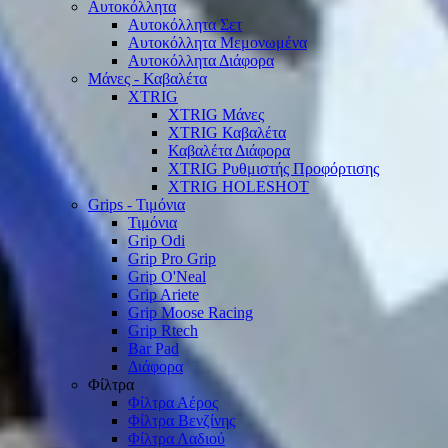
Αυτοκόλλητα
Αυτοκόλλητα Σετ
Αυτοκόλλητα Μεμονωμένα
Αυτοκόλλητα Διάφορα
Μάνες - Καβαλέτα
XTRIG
XTRIG Μάνες
XTRIG Καβαλέτα
Καβαλέτα Διάφορα
XTRIG Ρυθμιστής Προφόρτισης
XTRIG HOLESHOT
Grips - Τιμόνια
Τιμόνια
Grip Odi
Grip Pro Grip
Grip O'Neal
Grip Ariete
Grip Moose Racing
Grip Rtech
Bar Pad
Διάφορα
Φίλτρα
Φίλτρα Αέρος
Φίλτρα Βενζίνης
Φίλτρα Λαδιού