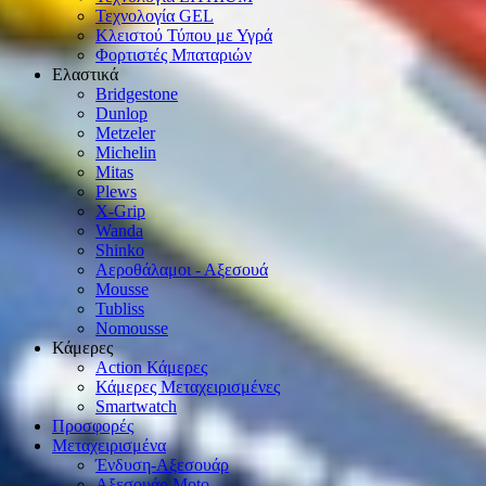
Τεχνολογία GEL
Κλειστού Τύπου με Υγρά
Φορτιστές Μπαταριών
Ελαστικά
Bridgestone
Dunlop
Metzeler
Michelin
Mitas
Plews
X-Grip
Wanda
Shinko
Αεροθάλαμοι - Αξεσουά
Mousse
Tubliss
Nomousse
Κάμερες
Action Κάμερες
Κάμερες Μεταχειρισμένες
Smartwatch
Προσφορές
Μεταχειρισμένα
Ένδυση-Αξεσουάρ
Αξεσουάρ Μοto