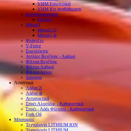
VHM Εσωτερικά
VHM Κιτ αναβάθμισης
Κυλινδροκεφαλή
Πιστόνι
Μπουζί
Μπουζί 2t
Μπουζί 4t
Φλάντζες
V-Force
Συμπλέκτης
Αντλίες Βενζίνης - Λαδιού
Φίλτρα Βενζίνης
Φίλτρα Λαδιού
Φίλτρα Αέρος
Διάφορα
Λιπαντικά
Λάδια 2t
Λάδια 4t
Αντιψυκτικά
Σπρέι Αλυσίδας - Καθαριστικά
Σπρέι - Λάδι Φίλτρου - Καθαριστικά
Fork Oil
Μπαταρίες
Τεχνολογία LITHIUM ION
Τεχνολογία LITHIUM