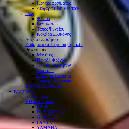
Ιμάντες Δεσίματος
Διάφορα Είδη Paddock
Ψύξη
Ψυγεία
Βεντιλατέρ
Τάπες Ψυγείου
Κολάρα Σιλικόνης
Δοχεία Καυσίμου
Καθαριστικά-Περιποίηση moto
PowerParts
Μανέτες
Πεντάλ Φρένου
Λεβιές Ταχυτήτων
Μαρσπιέ
Σύστημα Εκκίνησης
Διάφορα Powerparts
Διάφορα Αξεσουάρ
Κινητήρας
S3 Κεφαλές
VHM Κεφαλές
KTM
HUSQVARNA
GASGAS
FANTIC
YAMAHA