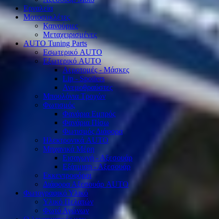
Εργαλεία
Μοτοσυκλέτες
Καινούριες
Μεταχειρισμένες
AUTO Tuning Parts
Εσωτερικό AUTO
Εξωτερικό AUTO
Αεροτομές - Μάσκες
Lip - Spoilers
Ανεμοθραύστες
Μπουλόνια Τροχών
Φωτισμός
Φανάρια Εμπρός
Φανάρια Πίσω
Φωτισμός Διάφορα
Ηλεκτρονικά AUTO
Μηχανικά Μέρη
Εισαγωγή - Αξεσουάρ
Εξάτμιση - Αξεσουάρ
Εκκεντροφόροι
Διάφορα Αξεσουάρ AUTO
Φωτογραφικό Υλικό
Υλικό Πελατών
Φωτό Αγώνων