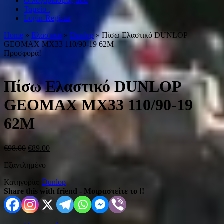
Ο λογαριασμός μου
Ταμείο .
Login-Register
Home
»
Ελαστικά
»
Dunlop
» Πίσω Ελαστικό DUNLOP
GEOMAX MX33 110/90-19 62M
Προσφορά!
Πίσω Ελαστικό DUNLOP
GEOMAX MX33 110/90-19
62M
€
98.00
€
89.00
Εξαντλημένο
Κατηγορία:
Dunlop
Share this with friend - Μοιραστείτε το !!