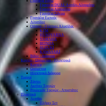
Γρανάζια Πίσω
Γρανάζια DUAL Ατσάλι-Αλουμίνιο
Γρανάζια Αλουμίνιο
Γρανάζια Σίδερο
Γρανάζια Εμπρός
Αλυσίδες
Οδηγοί - Γλίστρες Αλυσίδας
KTM
HUSQVARNA
YAMAHA
HONDA
SUZUKI
KAWASAKI
Βίδες - Διάφορα
Κοντέρ - Ωρόμετρα - Ηλεκτρικά
Κοντέρ
Ωρόμετρα
Ηλεκτρικά Διάφορα
Τροχοί
Ζάντες
Ακτίνες Τροχών
Ρουλεμάν Τροχών - Αποστάτες
Πλαστικά
Acerbis
Πλήρες Σετ