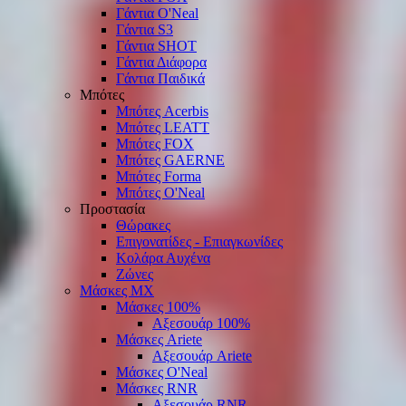
Γάντια O'Νeal
Γάντια S3
Γάντια SHOT
Γάντια Διάφορα
Γάντια Παιδικά
Μπότες
Μπότες Acerbis
Μπότες LEATT
Μπότες FOX
Μπότες GAERNE
Μπότες Forma
Μπότες O'Neal
Προστασία
Θώρακες
Επιγονατίδες - Επιαγκωνίδες
Κολάρα Αυχένα
Ζώνες
Μάσκες ΜΧ
Μάσκες 100%
Αξεσουάρ 100%
Μάσκες Ariete
Αξεσουάρ Ariete
Μάσκες O'Neal
Μάσκες RNR
Αξεσουάρ RNR