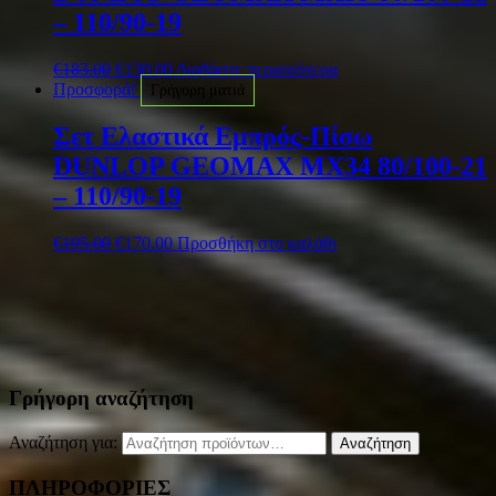
– 110/90-19
€
183.00
€
130.00
Διαβάστε περισσότερα
Προσφορά!
Γρήγορη ματιά
Σετ Ελαστικά Εμπρός-Πίσω
DUNLOP GEOMAX MX34 80/100-21
– 110/90-19
€
195.00
€
170.00
Προσθήκη στο καλάθι
Γρήγορη αναζήτηση
Αναζήτηση για:
Αναζήτηση
ΠΛΗΡΟΦΟΡΙΕΣ