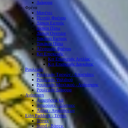
Διάφορα
Φρένα
Μανέτες
Πεντάλ Φρένου
Δίσκοι Εμπρός
Δίσκοι Πίσω
Δίσκοι Oversize
Τακάκια Εμπρός
Τακάκια Πίσω
Αξεσουάρ Φρένου
Κιτ Επισκευής
Κιτ Επισκευής Αντλίας
Κιτ Επισκευής Δαγκάνας
Ρουλεμάν
Ρουλεμάν Τροχών - Αποστάτες
Ρουλεμάν Ψαλιδιού
Ρουλεμάν Μοχλικού - Ανάρτησης
Ρουλεμάν Διάφορα
Ανάρτηση
Αναρτήσεις kit
Τσιμούχες - Ξύστρες
Λάδια - Αναρτήσεων
Είδη Paddock - Τέντες
Τέντες
Stand - Βάσεις