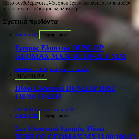
Μόνο συνδεδεμένοι πελάτες που έχουν αγοράσει αυτό το προϊόν
μπορούν να αφήσουν μία αξιολόγηση.
Σχετικά προϊόντα
Προσφορά!
Γρήγορη ματιά
Εμπρός Ελαστικό DUNLOP
GEOMAX MX34 80/100-21 F 51M
€
90.00
€
85.00
Προσθήκη στο καλάθι
Γρήγορη ματιά
Πίσω Ελαστικό DUNLOP D952
110/90-19 62M
€
90.00
Προσθήκη στο καλάθι
Προσφορά!
Γρήγορη ματιά
Σετ Ελαστικά Εμπρός-Πίσω
DUNLOP GEOMAX MX33 80/100-21