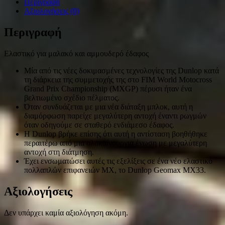
Περιγραφή
Αξιολογήσεις (0)
Περιγραφή
Ελαστικό για μαλακό και αμμουδερό έδαφος
Μία από τις νέες δοκιμασμένες τεχνολογίες της Dunlop κατά
τη διάρκεια της συμμετοχής της στο FIM World Motocross
Grand Prix Championship (MXGP) πέρυσι ήταν ένα
βελτιωμένο σχέδιο πέλματος.
Όταν συνδυάζεται με μια νέα διάταξη μπλοκ, αυτή η
διαμόρφωση παρείχε μεγαλύτερη αντοχή έναντι ρωγμών
όταν οδηγούμε σε σταθερό ενδιάμεσο έδαφος.
Η Dunlop βρήκε επίσης ότι αυτή η αντίσταση βοηθήθηκε
περαιτέρω από μια ολοκαίνουργια ένωση με μεγαλύτερη
αντοχή στη διάτμηση.
Έχει ενσωματώσει αυτές τις εξελίξεις σε ένα νέο ελαστικό
πολλαπλών επιφανειών MX, το Dunlop Geomax MX33.
Αξιολογήσεις
Δεν υπάρχει καμία αξιολόγηση ακόμη.