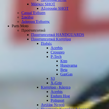
Μάσκες SHOT
Αξεσουάρ SHOT
Casual Ένδυση
Σακίδια
Διάφορα Ένδυσης
Parts Moto
Προστατευτικά
Προστατευτικά HANDGUARDS
Προστατευτικά Κινητήρα
Ποδιές
Acerbis
Crosspro
P-Tech
Ktm
Husqvarna
Beta
GasGas
S3
X-Grip
Κινητήρα - Κάρτερ
Acerbis
Enduro Hog
Polisport
Αντλίας Νερού