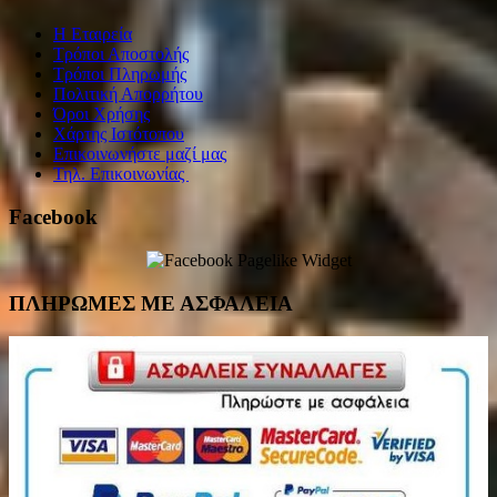
Η Εταιρεία
Τρόποι Αποστολής
Τρόποι Πληρωμής
Πολιτική Απορρήτου
Όροι Χρήσης
Χάρτης Ιστότοπου
Επικοινωνήστε μαζί μας
Τηλ. Επικοινωνίας
Facebook
ΠΛΗΡΩΜΕΣ ΜΕ ΑΣΦΑΛΕΙΑ