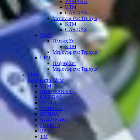
YAMAHA
KTM
GAS GAS
Μεμονωμένα Τεμάχια
KTM
GAS GAS
Rtech
Πλήρες Σετ
KTM
Μεμονωμένα Τεμάχια
UFO
Πλήρες Σετ
Μεμονωμένα Τεμάχια
LED
Καλύμματα Σέλας
KTM
HUSQVARNA
GAS GAS
FANTIC
YAMAHA
HONDA
KAWASAKI
SHERCO
BETA
TM