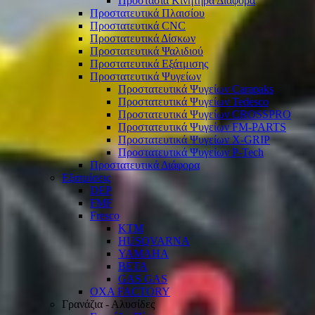
Προστασία Κινητήρα Διάφορα
Προστατευτικά Πλαισίου
Προστατευτικά CNC
Προστατευτικά Δίσκων
Προστατευτικά Ψαλιδιού
Προστατευτικά Εξάτμισης
Προστατευτικά Ψυγείων
Προστατευτικά Ψυγείων Carapaks
Προστατευτικά Ψυγείων Tedesco
Προστατευτικά Ψυγείων CROSSPRO
Προστατευτικά Ψυγείων FM-PARTS
Προστατευτικά Ψυγείων X-GRIP
Προστατευτικά Ψυγείων P-Tech
Προστατευτικά Διάφορα
Εξατμίσεις
DEP
FMF
Fresco
KTM
HUSQVARNA
YAMAHA
BETA
GAS GAS
OXA FACTORY
Γρανάζια - Αλυσίδες