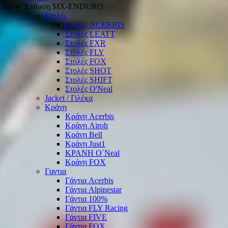
Ένδυση ΜΧ-ΕΝDURO
Στολές
Στολές ACERBIS
Στολές LEATT
Στολές FXR
Στολές FLY
Στολές FOX
Στολές SHOT
Στολές SHIFT
Στολές O'Neal
Jacket / Γιλέκα
Κράνη
Κράνη Acerbis
Κράνη Airoh
Κράνη Bell
Κράνη Just1
ΚΡΑΝΗ O΄Νeal
Κράνη FOX
Γαντια
Γάντια Acerbis
Γάντια Alpinestar
Γάντια 100%
Γάντια FLY Racing
Γάντια FIVE
Γάντια FOX