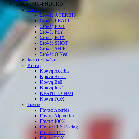
Ένδυση ΜΧ-ΕΝDURO
Στολές
Στολές ACERBIS
Στολές LEATT
Στολές FXR
Στολές FLY
Στολές FOX
Στολές SHOT
Στολές SHIFT
Στολές O'Neal
Jacket / Γιλέκα
Κράνη
Κράνη Acerbis
Κράνη Airoh
Κράνη Bell
Κράνη Just1
ΚΡΑΝΗ O΄Νeal
Κράνη FOX
Γαντια
Γάντια Acerbis
Γάντια Alpinestar
Γάντια 100%
Γάντια FLY Racing
Γάντια FIVE
Γάντια FOX