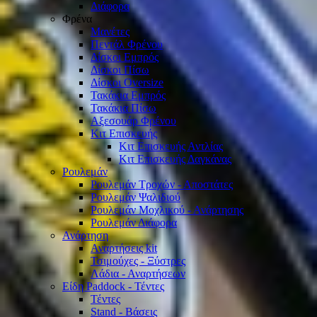
Διάφορα
Φρένα
Μανέτες
Πεντάλ Φρένου
Δίσκοι Εμπρός
Δίσκοι Πίσω
Δίσκοι Oversize
Τακάκια Εμπρός
Τακάκια Πίσω
Αξεσουάρ Φρένου
Κιτ Επισκευής
Κιτ Επισκευής Αντλίας
Κιτ Επισκευής Δαγκάνας
Ρουλεμάν
Ρουλεμάν Τροχών - Αποστάτες
Ρουλεμάν Ψαλιδιού
Ρουλεμάν Μοχλικού - Ανάρτησης
Ρουλεμάν Διάφορα
Ανάρτηση
Αναρτήσεις kit
Τσιμούχες - Ξύστρες
Λάδια - Αναρτήσεων
Είδη Paddock - Τέντες
Τέντες
Stand - Βάσεις