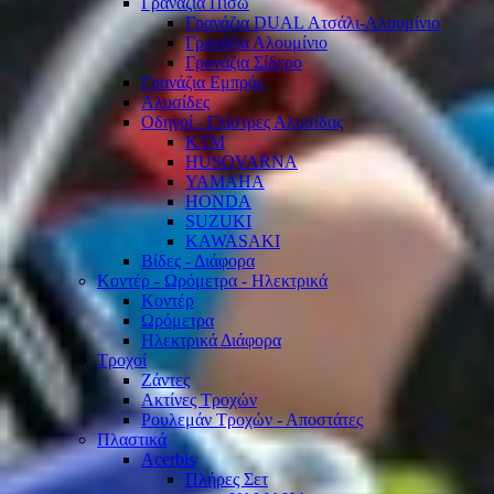
Γρανάζια Πίσω
Γρανάζια DUAL Ατσάλι-Αλουμίνιο
Γρανάζια Αλουμίνιο
Γρανάζια Σίδερο
Γρανάζια Εμπρός
Αλυσίδες
Οδηγοί - Γλίστρες Αλυσίδας
KTM
HUSQVARNA
YAMAHA
HONDA
SUZUKI
KAWASAKI
Βίδες - Διάφορα
Κοντέρ - Ωρόμετρα - Ηλεκτρικά
Κοντέρ
Ωρόμετρα
Ηλεκτρικά Διάφορα
Τροχοί
Ζάντες
Ακτίνες Τροχών
Ρουλεμάν Τροχών - Αποστάτες
Πλαστικά
Acerbis
Πλήρες Σετ