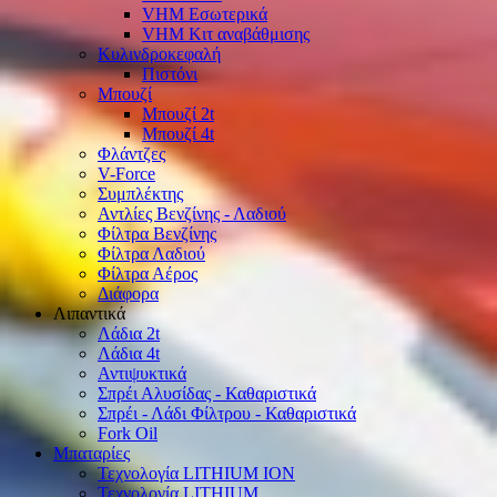
VHM Εσωτερικά
VHM Κιτ αναβάθμισης
Κυλινδροκεφαλή
Πιστόνι
Μπουζί
Μπουζί 2t
Μπουζί 4t
Φλάντζες
V-Force
Συμπλέκτης
Αντλίες Βενζίνης - Λαδιού
Φίλτρα Βενζίνης
Φίλτρα Λαδιού
Φίλτρα Αέρος
Διάφορα
Λιπαντικά
Λάδια 2t
Λάδια 4t
Αντιψυκτικά
Σπρέι Αλυσίδας - Καθαριστικά
Σπρέι - Λάδι Φίλτρου - Καθαριστικά
Fork Oil
Μπαταρίες
Τεχνολογία LITHIUM ION
Τεχνολογία LITHIUM