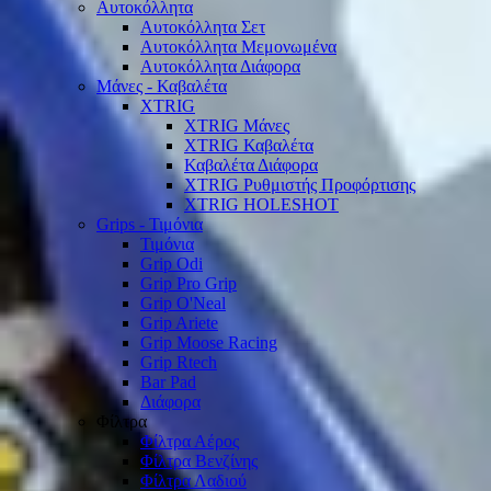
Αυτοκόλλητα
Αυτοκόλλητα Σετ
Αυτοκόλλητα Μεμονωμένα
Αυτοκόλλητα Διάφορα
Μάνες - Καβαλέτα
XTRIG
XTRIG Μάνες
XTRIG Καβαλέτα
Καβαλέτα Διάφορα
XTRIG Ρυθμιστής Προφόρτισης
XTRIG HOLESHOT
Grips - Τιμόνια
Τιμόνια
Grip Odi
Grip Pro Grip
Grip O'Neal
Grip Ariete
Grip Moose Racing
Grip Rtech
Bar Pad
Διάφορα
Φίλτρα
Φίλτρα Αέρος
Φίλτρα Βενζίνης
Φίλτρα Λαδιού