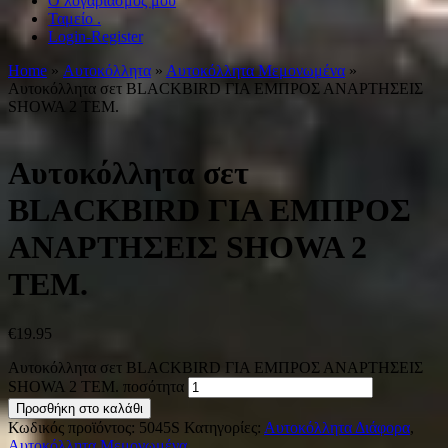
Ο λογαριασμός μου
Ταμείο .
Login-Register
Home
»
Αυτοκόλλητα
»
Αυτοκόλλητα Μεμονωμένα
»
Αυτοκόλλητα σετ BLACKBIRD ΓΙΑ ΕΜΠΡΟΣ ΑΝΑΡΤΗΣΕΙΣ
SHOWA 2 ΤΕΜ.
Αυτοκόλλητα σετ
BLACKBIRD ΓΙΑ ΕΜΠΡΟΣ
ΑΝΑΡΤΗΣΕΙΣ SHOWA 2
ΤΕΜ.
€
19.95
Αυτοκόλλητα σετ BLACKBIRD ΓΙΑ ΕΜΠΡΟΣ ΑΝΑΡΤΗΣΕΙΣ
SHOWA 2 ΤΕΜ. ποσότητα
Προσθήκη στο καλάθι
Κωδικός προϊόντος:
5045S
Κατηγορίες:
Αυτοκόλλητα Διάφορα
,
Αυτοκόλλητα Μεμονωμένα