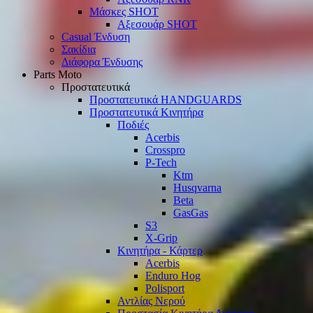
Μάσκες SHOT
Αξεσουάρ SHOT
Casual Ένδυση
Σακίδια
Διάφορα Ένδυσης
Parts Moto
Προστατευτικά
Προστατευτικά HANDGUARDS
Προστατευτικά Κινητήρα
Ποδιές
Acerbis
Crosspro
P-Tech
Ktm
Husqvarna
Beta
GasGas
S3
X-Grip
Κινητήρα - Κάρτερ
Acerbis
Enduro Hog
Polisport
Αντλίας Νερού