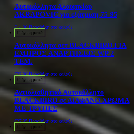
Αυτοκόλλητα Αλουμινίου
AKRAPOVIC για εξάτμιση 75-95
€
14.00
Προσθήκη στο καλάθι
Γρήγορη ματιά
Αυτοκόλλητα σετ BLACKBIRD ΓΙΑ
ΕΜΠΡΟΣ ΑΝΑΡΤΗΣΕΙΣ WP 2
ΤΕΜ.
€
22.00
Προσθήκη στο καλάθι
Γρήγορη ματιά
Αντιολισθητικό Αυτοκόλλητο
BLACKBIRD σε ΔΙΑΦΑΝΟ ΧΡΩΜΑ
ΜΕ ΤΡΥΠΕΣ
€
27.95
Προσθήκη στο καλάθι
Γρήγορη ματιά