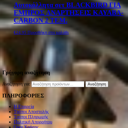
Αυτοκόλλητα σετ BLACKBIRD ΓΙΑ
ΕΜΠΡΟΣ ΑΝΑΡΤΗΣΕΙΣ KAYABA-
CARBON 2 ΤΕΜ.
€
24.95
Προσθήκη στο καλάθι
Γρήγορη αναζήτηση
Αναζήτηση για:
Αναζήτηση
ΠΛΗΡΟΦΟΡΙΕΣ
Η Εταιρεία
Τρόποι Αποστολής
Τρόποι Πληρωμής
Πολιτική Απορρήτου
Όροι Χρήσης