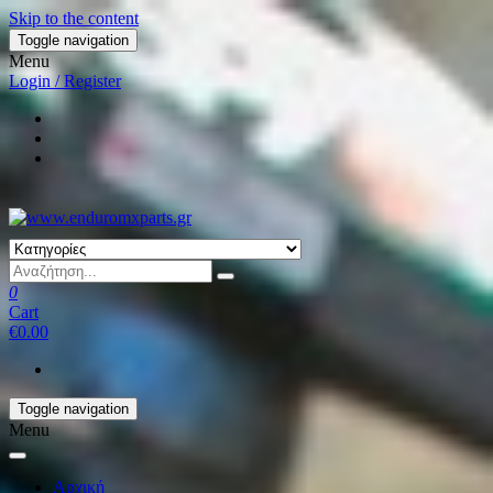
Skip to the content
Toggle navigation
Menu
Login / Register
0
Cart
€0.00
Toggle navigation
Menu
Αρχική