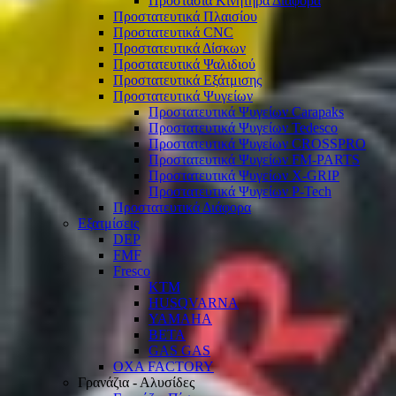
Προστασία Κινητήρα Διάφορα
Προστατευτικά Πλαισίου
Προστατευτικά CNC
Προστατευτικά Δίσκων
Προστατευτικά Ψαλιδιού
Προστατευτικά Εξάτμισης
Προστατευτικά Ψυγείων
Προστατευτικά Ψυγείων Carapaks
Προστατευτικά Ψυγείων Tedesco
Προστατευτικά Ψυγείων CROSSPRO
Προστατευτικά Ψυγείων FM-PARTS
Προστατευτικά Ψυγείων X-GRIP
Προστατευτικά Ψυγείων P-Tech
Προστατευτικά Διάφορα
Εξατμίσεις
DEP
FMF
Fresco
KTM
HUSQVARNA
YAMAHA
BETA
GAS GAS
OXA FACTORY
Γρανάζια - Αλυσίδες