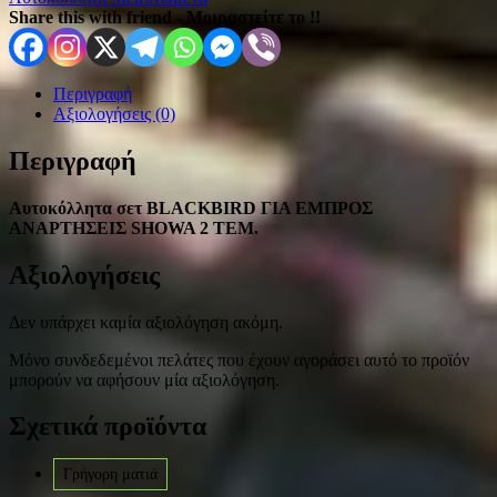
Share this with friend - Μοιραστείτε το !!
Περιγραφή
Αξιολογήσεις (0)
Περιγραφή
Αυτοκόλλητα σετ BLACKBIRD ΓΙΑ ΕΜΠΡΟΣ
ΑΝΑΡΤΗΣΕΙΣ SHOWA 2 ΤΕΜ.
Αξιολογήσεις
Δεν υπάρχει καμία αξιολόγηση ακόμη.
Μόνο συνδεδεμένοι πελάτες που έχουν αγοράσει αυτό το προϊόν
μπορούν να αφήσουν μία αξιολόγηση.
Σχετικά προϊόντα
Γρήγορη ματιά