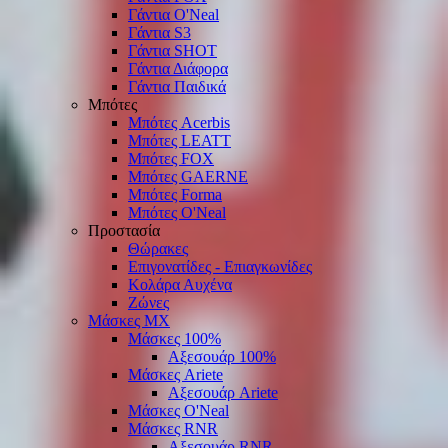
Γάντια O'Νeal
Γάντια S3
Γάντια SHOT
Γάντια Διάφορα
Γάντια Παιδικά
Μπότες
Μπότες Acerbis
Μπότες LEATT
Μπότες FOX
Μπότες GAERNE
Μπότες Forma
Μπότες O'Neal
Προστασία
Θώρακες
Επιγονατίδες - Επιαγκωνίδες
Κολάρα Αυχένα
Ζώνες
Μάσκες ΜΧ
Μάσκες 100%
Αξεσουάρ 100%
Μάσκες Ariete
Αξεσουάρ Ariete
Μάσκες O'Neal
Μάσκες RNR
Αξεσουάρ RNR