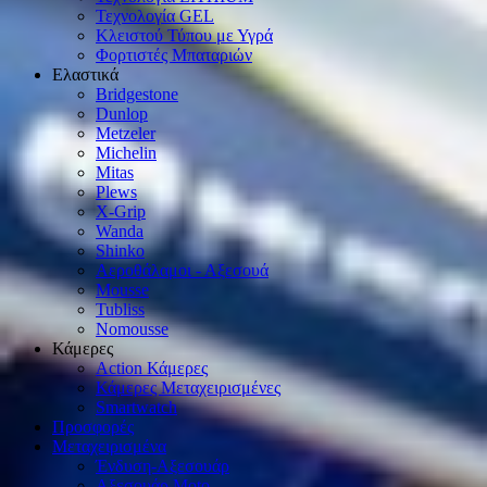
Τεχνολογία GEL
Κλειστού Τύπου με Υγρά
Φορτιστές Μπαταριών
Ελαστικά
Bridgestone
Dunlop
Metzeler
Michelin
Mitas
Plews
X-Grip
Wanda
Shinko
Αεροθάλαμοι - Αξεσουά
Mousse
Tubliss
Nomousse
Κάμερες
Action Κάμερες
Κάμερες Μεταχειρισμένες
Smartwatch
Προσφορές
Μεταχειρισμένα
Ένδυση-Αξεσουάρ
Αξεσουάρ Μοto