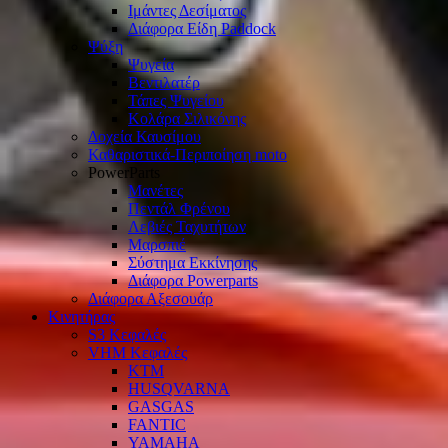
Ιμάντες Δεσίματος
Διάφορα Είδη Paddock
Ψύξη
Ψυγεία
Βεντιλατέρ
Τάπες Ψυγείου
Κολάρα Σιλικόνης
Δοχεία Καυσίμου
Καθαριστικά-Περιποίηση moto
PowerParts
Μανέτες
Πεντάλ Φρένου
Λεβιές Ταχυτήτων
Μαρσπιέ
Σύστημα Εκκίνησης
Διάφορα Powerparts
Διάφορα Αξεσουάρ
Κινητήρας
S3 Κεφαλές
VHM Κεφαλές
KTM
HUSQVARNA
GASGAS
FANTIC
YAMAHA