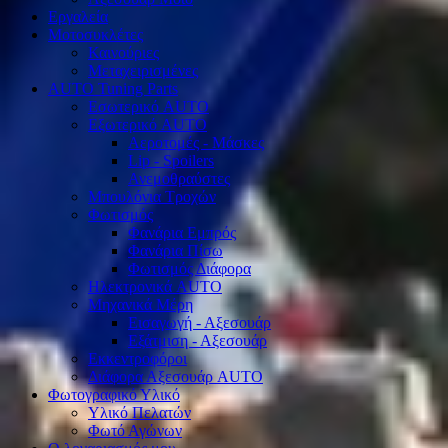
Εργαλεία
Μοτοσυκλέτες
Καινούριες
Μεταχειρισμένες
AUTO Tuning Parts
Εσωτερικό AUTO
Εξωτερικό AUTO
Αεροτομές - Μάσκες
Lip - Spoilers
Ανεμοθραύστες
Μπουλόνια Τροχών
Φωτισμός
Φανάρια Εμπρός
Φανάρια Πίσω
Φωτισμός Διάφορα
Ηλεκτρονικά AUTO
Μηχανικά Μέρη
Εισαγωγή - Αξεσουάρ
Εξάτμιση - Αξεσουάρ
Εκκεντροφόροι
Διάφορα Αξεσουάρ AUTO
Φωτογραφικό Υλικό
Υλικό Πελατών
Φωτό Αγώνων