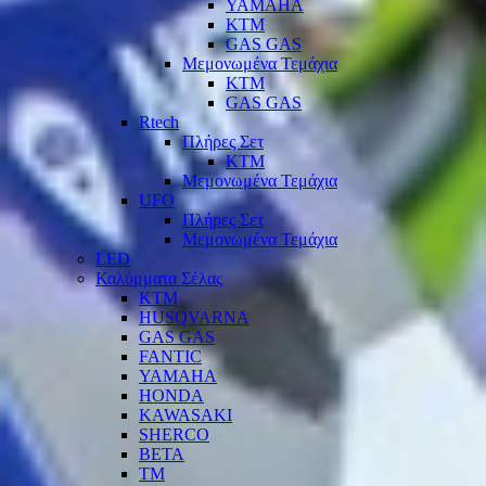
YAMAHA
KTM
GAS GAS
Μεμονωμένα Τεμάχια
KTM
GAS GAS
Rtech
Πλήρες Σετ
KTM
Μεμονωμένα Τεμάχια
UFO
Πλήρες Σετ
Μεμονωμένα Τεμάχια
LED
Καλύμματα Σέλας
KTM
HUSQVARNA
GAS GAS
FANTIC
YAMAHA
HONDA
KAWASAKI
SHERCO
BETA
TM