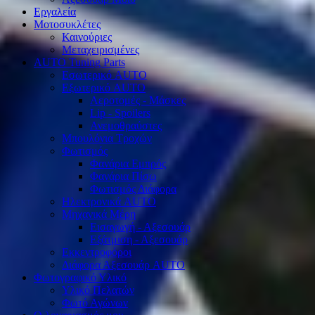
Εργαλεία
Μοτοσυκλέτες
Καινούριες
Μεταχειρισμένες
AUTO Tuning Parts
Εσωτερικό AUTO
Εξωτερικό AUTO
Αεροτομές - Μάσκες
Lip - Spoilers
Ανεμοθραύστες
Μπουλόνια Τροχών
Φωτισμός
Φανάρια Εμπρός
Φανάρια Πίσω
Φωτισμός Διάφορα
Ηλεκτρονικά AUTO
Μηχανικά Μέρη
Εισαγωγή - Αξεσουάρ
Εξάτμιση - Αξεσουάρ
Εκκεντροφόροι
Διάφορα Αξεσουάρ AUTO
Φωτογραφικό Υλικό
Υλικό Πελατών
Φωτό Αγώνων