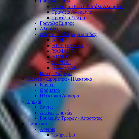
Γρανάζια Πίσω
Γρανάζια DUAL Ατσάλι-Αλουμίνιο
Γρανάζια Αλουμίνιο
Γρανάζια Σίδερο
Γρανάζια Εμπρός
Αλυσίδες
Οδηγοί - Γλίστρες Αλυσίδας
KTM
HUSQVARNA
YAMAHA
HONDA
SUZUKI
KAWASAKI
Βίδες - Διάφορα
Κοντέρ - Ωρόμετρα - Ηλεκτρικά
Κοντέρ
Ωρόμετρα
Ηλεκτρικά Διάφορα
Τροχοί
Ζάντες
Ακτίνες Τροχών
Ρουλεμάν Τροχών - Αποστάτες
Πλαστικά
Acerbis
Πλήρες Σετ