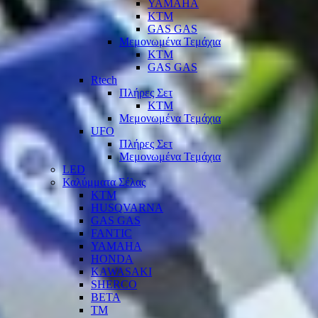
YAMAHA
KTM
GAS GAS
Μεμονωμένα Τεμάχια
KTM
GAS GAS
Rtech
Πλήρες Σετ
KTM
Μεμονωμένα Τεμάχια
UFO
Πλήρες Σετ
Μεμονωμένα Τεμάχια
LED
Καλύμματα Σέλας
KTM
HUSQVARNA
GAS GAS
FANTIC
YAMAHA
HONDA
KAWASAKI
SHERCO
BETA
TM