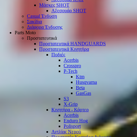
Μάσκες SHOT
Αξεσουάρ SHOT
Casual Ένδυση
Σακίδια
Διάφορα Ένδυσης
Parts Moto
Προστατευτικά
Προστατευτικά HANDGUARDS
Προστατευτικά Κινητήρα
Ποδιές
Acerbis
Crosspro
P-Tech
Ktm
Husqvarna
Beta
GasGas
S3
X-Grip
Κινητήρα - Κάρτερ
Acerbis
Enduro Hog
Polisport
Αντλίας Νερού