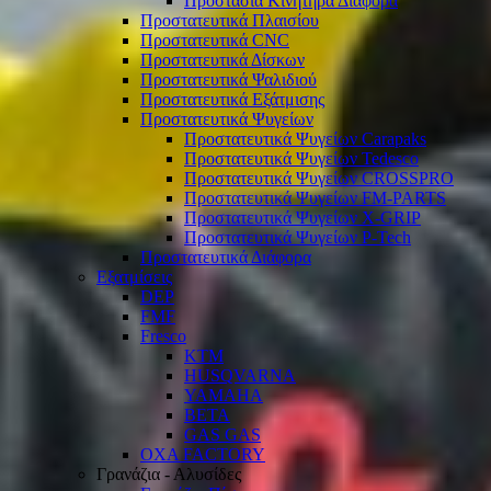
Προστασία Κινητήρα Διάφορα
Προστατευτικά Πλαισίου
Προστατευτικά CNC
Προστατευτικά Δίσκων
Προστατευτικά Ψαλιδιού
Προστατευτικά Εξάτμισης
Προστατευτικά Ψυγείων
Προστατευτικά Ψυγείων Carapaks
Προστατευτικά Ψυγείων Tedesco
Προστατευτικά Ψυγείων CROSSPRO
Προστατευτικά Ψυγείων FM-PARTS
Προστατευτικά Ψυγείων X-GRIP
Προστατευτικά Ψυγείων P-Tech
Προστατευτικά Διάφορα
Εξατμίσεις
DEP
FMF
Fresco
KTM
HUSQVARNA
YAMAHA
BETA
GAS GAS
OXA FACTORY
Γρανάζια - Αλυσίδες