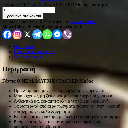
Γάντια O`NEAL MATRIX STACKED Μαύρο ποσότητα
Προσθήκη στο καλάθι
Κωδικός προϊόντος:
Μ/Δ
Κατηγορία:
Γάντια O'Νeal
Share this with friend - Μοιραστείτε το !!
Περιγραφή
Επιπλέον πληροφορίες
Αξιολογήσεις (0)
Περιγραφή
Γάντια O`NEAL MATRIX STACKED Μαύρο
Προ-διαμορφωμένη εφαρμογή για μέγιστη άνεση
Μακρόχρονα, μη ξεθωριασμένα, πολύχρωμα γραφικά
Ανθεκτικά και εύκαμπτα υλικά για τέλεια εφαρμογή
Τα διαπερατά από αέρα πλέγματα εισάγονται στην κορυφή
του χεριού για καλό εξαερισμό
Faux δερμάτινη παλάμη με διπλή ενίσχυση στον αντίχειρα
Ρυθμιζόμενο Velcro στον καρπό για ασφαλή και
ρυθμιζόμενη τοποθέτηση