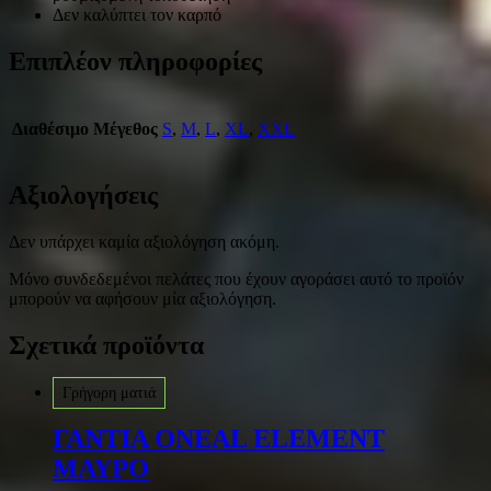
Δεν καλύπτει τον καρπό
Επιπλέον πληροφορίες
Διαθέσιμο Μέγεθος
S
,
M
,
L
,
XL
,
XXL
Αξιολογήσεις
Δεν υπάρχει καμία αξιολόγηση ακόμη.
Μόνο συνδεδεμένοι πελάτες που έχουν αγοράσει αυτό το προϊόν
μπορούν να αφήσουν μία αξιολόγηση.
Σχετικά προϊόντα
Γρήγορη ματιά
ΓΑΝΤΙΑ ONEAL ELEMENT
ΜΑΥΡΟ