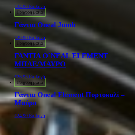
€
24.90
Επιλογή
Γρήγορη ματιά
Γάντια Oneal Jumb
€
29.90
Επιλογή
Γρήγορη ματιά
ΓΑΝΤΙΑ O`NEAL ELEMENT
ΜΠΛΕ/ΜΑΥΡΟ
€
26.95
Επιλογή
Γρήγορη ματιά
Γάντια Oneal Element Πορτοκαλί –
Μαύρο
€
24.90
Επιλογή