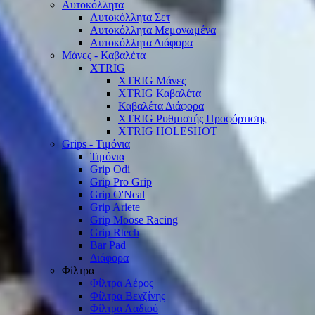
Αυτοκόλλητα
Αυτοκόλλητα Σετ
Αυτοκόλλητα Μεμονωμένα
Αυτοκόλλητα Διάφορα
Μάνες - Καβαλέτα
XTRIG
XTRIG Μάνες
XTRIG Καβαλέτα
Καβαλέτα Διάφορα
XTRIG Ρυθμιστής Προφόρτισης
XTRIG HOLESHOT
Grips - Τιμόνια
Τιμόνια
Grip Odi
Grip Pro Grip
Grip O'Neal
Grip Ariete
Grip Moose Racing
Grip Rtech
Bar Pad
Διάφορα
Φίλτρα
Φίλτρα Αέρος
Φίλτρα Βενζίνης
Φίλτρα Λαδιού