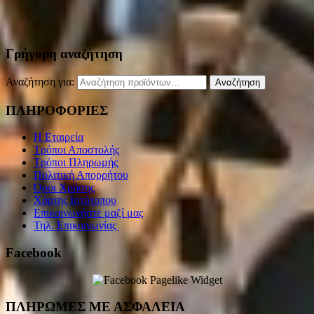
Γρήγορη αναζήτηση
Αναζήτηση για:
Αναζήτηση
ΠΛΗΡΟΦΟΡΙΕΣ
Η Εταιρεία
Τρόποι Αποστολής
Τρόποι Πληρωμής
Πολιτική Απορρήτου
Όροι Χρήσης
Χάρτης Ιστότοπου
Επικοινωνήστε μαζί μας
Τηλ. Επικοινωνίας
Facebook
ΠΛΗΡΩΜΕΣ ΜΕ ΑΣΦΑΛΕΙΑ