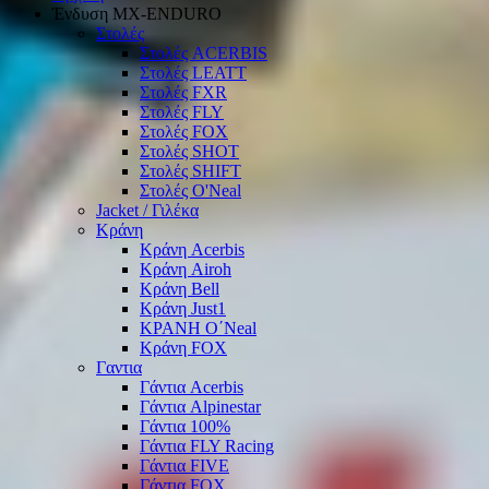
Ένδυση ΜΧ-ΕΝDURO
Στολές
Στολές ACERBIS
Στολές LEATT
Στολές FXR
Στολές FLY
Στολές FOX
Στολές SHOT
Στολές SHIFT
Στολές O'Neal
Jacket / Γιλέκα
Κράνη
Κράνη Acerbis
Κράνη Airoh
Κράνη Bell
Κράνη Just1
ΚΡΑΝΗ O΄Νeal
Κράνη FOX
Γαντια
Γάντια Acerbis
Γάντια Alpinestar
Γάντια 100%
Γάντια FLY Racing
Γάντια FIVE
Γάντια FOX