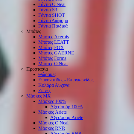
Γάντια O'Νeal
Γάντια S3
Γάντια SHOT
Γάντια Διάφορα
Γάντια Παιδικά
Μπότες
Μπότες Acerbis
Μπότες LEATT
Μπότες FOX
Μπότες GAERNE
Μπότες Forma
Μπότες O'Neal
Προστασία
Θώρακες
Επιγονατίδες - Επιαγκωνίδες
Κολάρα Αυχένα
Ζώνες
Μάσκες ΜΧ
Μάσκες 100%
Αξεσουάρ 100%
Μάσκες Ariete
Αξεσουάρ Ariete
Μάσκες O'Neal
Μάσκες RNR
Αξεσουάρ RNR