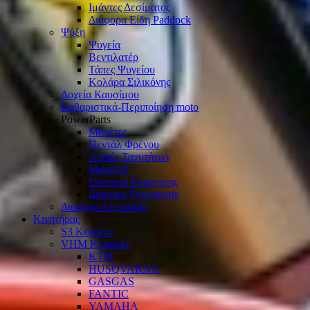
Ιμάντες Δεσίματος
Διάφορα Είδη Paddock
Ψύξη
Ψυγεία
Βεντιλατέρ
Τάπες Ψυγείου
Κολάρα Σιλικόνης
Δοχεία Καυσίμου
Καθαριστικά-Περιποίηση moto
PowerParts
Μανέτες
Πεντάλ Φρένου
Λεβιές Ταχυτήτων
Μαρσπιέ
Σύστημα Εκκίνησης
Διάφορα Powerparts
Διάφορα Αξεσουάρ
Κινητήρας
S3 Κεφαλές
VHM Κεφαλές
KTM
HUSQVARNA
GASGAS
FANTIC
YAMAHA