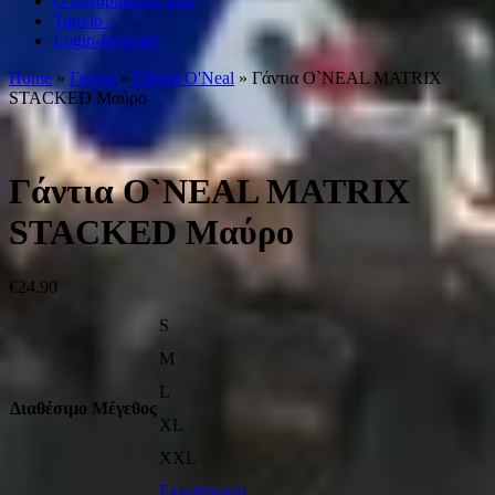
Ο λογαριασμός μου
Ταμείο .
Login-Register
Home
»
Γαντια
»
Γάντια O'Νeal
» Γάντια O`NEAL MATRIX
STACKED Μαύρο
Γάντια O`NEAL MATRIX
STACKED Μαύρο
€
24.90
S
M
L
Διαθέσιμο Μέγεθος
XL
XXL
Εκκαθάριση