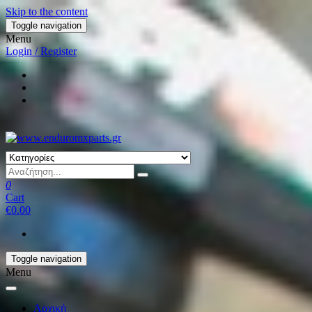
Skip to the content
Toggle navigation
Menu
Login / Register
0
Cart
€0.00
Toggle navigation
Menu
Αρχική