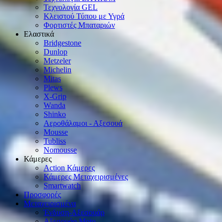
Τεχνολογία GEL
Κλειστού Τύπου με Υγρά
Φορτιστές Μπαταριών
Ελαστικά
Bridgestone
Dunlop
Metzeler
Michelin
Mitas
Plews
X-Grip
Wanda
Shinko
Αεροθάλαμοι - Αξεσουά
Mousse
Tubliss
Nomousse
Κάμερες
Action Κάμερες
Κάμερες Μεταχειρισμένες
Smartwatch
Προσφορές
Μεταχειρισμένα
Ένδυση-Αξεσουάρ
Αξεσουάρ Μοto