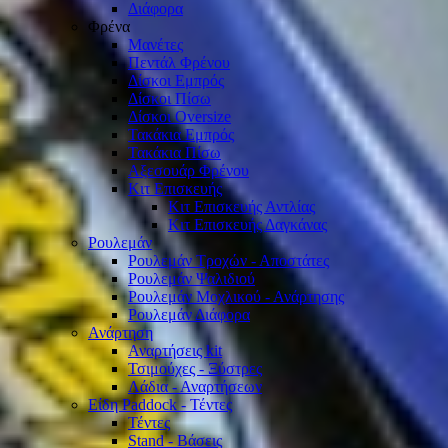
Διάφορα
Φρένα
Μανέτες
Πεντάλ Φρένου
Δίσκοι Εμπρός
Δίσκοι Πίσω
Δίσκοι Oversize
Τακάκια Εμπρός
Τακάκια Πίσω
Αξεσουάρ Φρένου
Κιτ Επισκευής
Κιτ Επισκευής Αντλίας
Κιτ Επισκευής Δαγκάνας
Ρουλεμάν
Ρουλεμάν Τροχών - Αποστάτες
Ρουλεμάν Ψαλιδιού
Ρουλεμάν Μοχλικού - Ανάρτησης
Ρουλεμάν Διάφορα
Ανάρτηση
Αναρτήσεις kit
Τσιμούχες - Ξύστρες
Λάδια - Αναρτήσεων
Είδη Paddock - Τέντες
Τέντες
Stand - Βάσεις