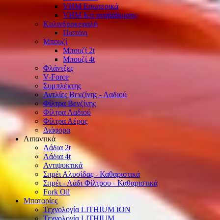
VHM Εσωτερικά
VHM Κιτ αναβάθμισης
Κυλινδροκεφαλή
Πιστόνι
Μπουζί
Μπουζί 2t
Μπουζί 4t
Φλάντζες
V-Force
Συμπλέκτης
Αντλίες Βενζίνης - Λαδιού
Φίλτρα Βενζίνης
Φίλτρα Λαδιού
Φίλτρα Αέρος
Διάφορα
Λιπαντικά
Λάδια 2t
Λάδια 4t
Αντιψυκτικά
Σπρέι Αλυσίδας - Καθαριστικά
Σπρέι - Λάδι Φίλτρου - Καθαριστικά
Fork Oil
Μπαταρίες
Τεχνολογία LITHIUM ION
Τεχνολογία LITHIUM