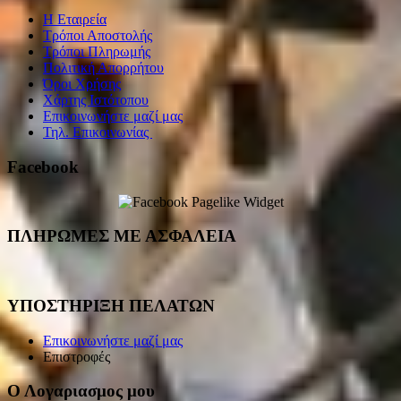
Η Εταιρεία
Τρόποι Αποστολής
Τρόποι Πληρωμής
Πολιτική Απορρήτου
Όροι Χρήσης
Χάρτης Ιστότοπου
Επικοινωνήστε μαζί μας
Τηλ. Επικοινωνίας
Facebook
ΠΛΗΡΩΜΕΣ ΜΕ ΑΣΦΑΛΕΙΑ
ΥΠΟΣΤΗΡΙΞΗ ΠΕΛΑΤΩΝ
Επικοινωνήστε μαζί μας
Επιστροφές
Ο Λογαριασμος μου