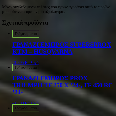
Μόνο συνδεδεμένοι πελάτες που έχουν αγοράσει αυτό το προϊόν
μπορούν να αφήσουν μία αξιολόγηση.
Σχετικά προϊόντα
Γρήγορη ματιά
ΓΡΑΝΑΖΙ ΕΜΠΡΟΣ SUPERSPROX
KTM – HUSQVARNA
€
19.95
Επιλογή
Γρήγορη ματιά
ΓΡΑΝΑΖΙ ΕΜΠΡΟΣ PROX
TRIUMPH TF 250 X ’24-, TF 450 RC
’24-
€
17.00
Επιλογή
Γρήγορη ματιά