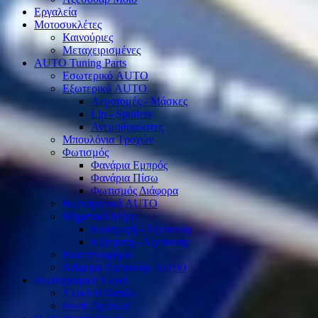
Εργαλεία
Μοτοσυκλέτες
Καινούριες
Μεταχειρισμένες
AUTO Tuning Parts
Εσωτερικό AUTO
Εξωτερικό AUTO
Αεροτομές - Μάσκες
Lip - Spoilers
Ανεμοθραύστες
Μπουλόνια Τροχών
Φωτισμός
Φανάρια Εμπρός
Φανάρια Πίσω
Φωτισμός Διάφορα
Ηλεκτρονικά AUTO
Μηχανικά Μέρη
Εισαγωγή - Αξεσουάρ
Εξάτμιση - Αξεσουάρ
Εκκεντροφόροι
Διάφορα Αξεσουάρ AUTO
Φωτογραφικό Υλικό
Υλικό Πελατών
Φωτό Αγώνων