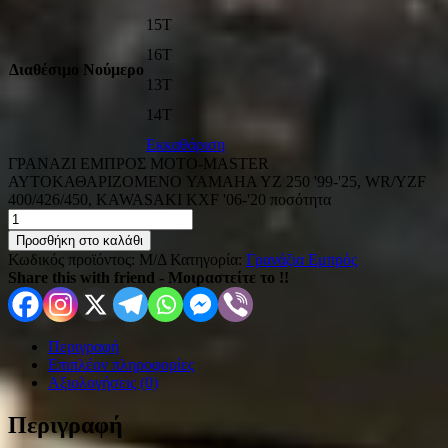
15T
16T
Διαθέσιμο Νούμερο
13T
14T
Εκκαθάριση
ΓΡΑΝΑΖΙ ΕΜΠΡΟΣ MOTO-MASTER
ΑΥΤΟΚΑΘΑΡΙΖΟΜΕΝΟ YAMAHA YZ 250 '99-'25, WR/YZF
400/426/450, KAWASAKI KXF '06-'20 ποσότητα
Προσθήκη στο καλάθι
Κωδικός προϊόντος:
Μ/Δ
Κατηγορία:
Γρανάζια Εμπρός
Share this with friend - Μοιραστείτε το !!
Περιγραφή
Επιπλέον πληροφορίες
Αξιολογήσεις (0)
Περιγραφή