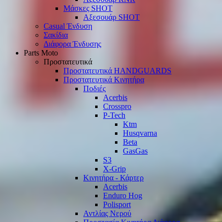
Μάσκες SHOT
Αξεσουάρ SHOT
Casual Ένδυση
Σακίδια
Διάφορα Ένδυσης
Parts Moto
Προστατευτικά
Προστατευτικά HANDGUARDS
Προστατευτικά Κινητήρα
Ποδιές
Acerbis
Crosspro
P-Tech
Ktm
Husqvarna
Beta
GasGas
S3
X-Grip
Κινητήρα - Κάρτερ
Acerbis
Enduro Hog
Polisport
Αντλίας Νερού