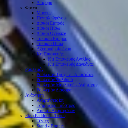
Διάφορα
Φρένα
Μανέτες
Πεντάλ Φρένου
Δίσκοι Εμπρός
Δίσκοι Πίσω
Δίσκοι Oversize
Τακάκια Εμπρός
Τακάκια Πίσω
Αξεσουάρ Φρένου
Κιτ Επισκευής
Κιτ Επισκευής Αντλίας
Κιτ Επισκευής Δαγκάνας
Ρουλεμάν
Ρουλεμάν Τροχών - Αποστάτες
Ρουλεμάν Ψαλιδιού
Ρουλεμάν Μοχλικού - Ανάρτησης
Ρουλεμάν Διάφορα
Ανάρτηση
Αναρτήσεις kit
Τσιμούχες - Ξύστρες
Λάδια - Αναρτήσεων
Είδη Paddock - Τέντες
Τέντες
Stand - Βάσεις