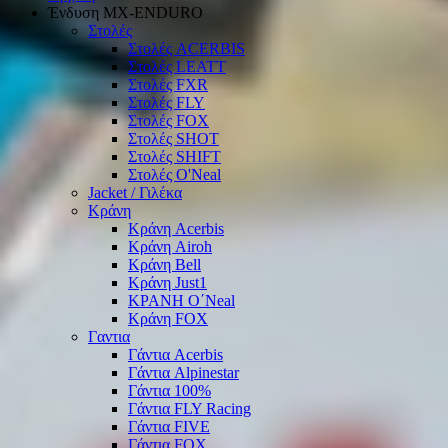
Ένδυση ΜΧ-ΕΝDURO
Στολές
Στολές ACERBIS
Στολές LEATT
Στολές FXR
Στολές FLY
Στολές FOX
Στολές SHOT
Στολές SHIFT
Στολές O'Neal
Jacket / Γιλέκα
Κράνη
Κράνη Acerbis
Κράνη Airoh
Κράνη Bell
Κράνη Just1
ΚΡΑΝΗ O΄Νeal
Κράνη FOX
Γαντια
Γάντια Acerbis
Γάντια Alpinestar
Γάντια 100%
Γάντια FLY Racing
Γάντια FIVE
Γάντια FOX