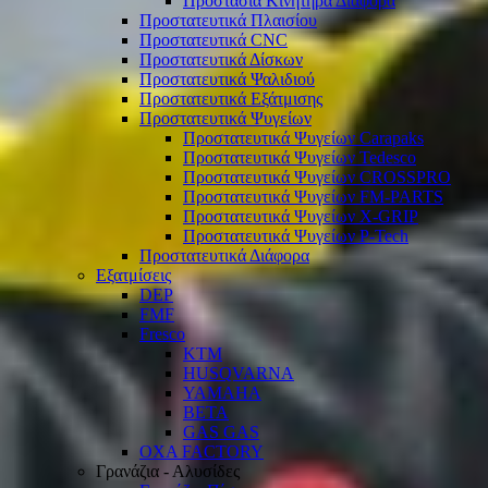
Προστασία Κινητήρα Διάφορα
Προστατευτικά Πλαισίου
Προστατευτικά CNC
Προστατευτικά Δίσκων
Προστατευτικά Ψαλιδιού
Προστατευτικά Εξάτμισης
Προστατευτικά Ψυγείων
Προστατευτικά Ψυγείων Carapaks
Προστατευτικά Ψυγείων Tedesco
Προστατευτικά Ψυγείων CROSSPRO
Προστατευτικά Ψυγείων FM-PARTS
Προστατευτικά Ψυγείων X-GRIP
Προστατευτικά Ψυγείων P-Tech
Προστατευτικά Διάφορα
Εξατμίσεις
DEP
FMF
Fresco
KTM
HUSQVARNA
YAMAHA
BETA
GAS GAS
OXA FACTORY
Γρανάζια - Αλυσίδες