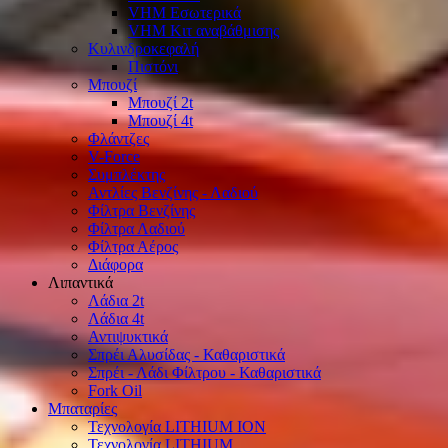
VHM Εσωτερικά
VHM Κιτ αναβάθμισης
Κυλινδροκεφαλή
Πιστόνι
Μπουζί
Μπουζί 2t
Μπουζί 4t
Φλάντζες
V-Force
Συμπλέκτης
Αντλίες Βενζίνης - Λαδιού
Φίλτρα Βενζίνης
Φίλτρα Λαδιού
Φίλτρα Αέρος
Διάφορα
Λιπαντικά
Λάδια 2t
Λάδια 4t
Αντιψυκτικά
Σπρέι Αλυσίδας - Καθαριστικά
Σπρέι - Λάδι Φίλτρου - Καθαριστικά
Fork Oil
Μπαταρίες
Τεχνολογία LITHIUM ION
Τεχνολογία LITHIUM