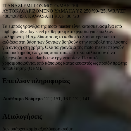
ΓΡΑΝΑΖΙ ΕΜΠΡΟΣ MOTO-MASTER
ΑΥΤΟΚΑΘΑΡΙΖΟΜΕΝΟ YAMAHA YZ 250 ’99-’25, WR/YZF
400/426/450, KAWASAKI KXF ’06-’20
Τα εμπρός γρανάζια της moto-master είναι κατασκευασμένα από
high quality alloy steel με θερμική κατεργασία για επιπλέον
σκλήρυνση. Η σχεδίασή τους τα καθιστά ελαφρύτερα και τα
αυλάκια στη βάση των δοντιών βοηθούν στην αποβολή της λάσπης
για αντοχή στη χρήση. Όλα τα γρανάζια της moto-master περνούν
από αυστηρούς ελέγχους ποιότητας ώστε να καλύπτουν ή να
ξεπερνούν τα standards των εργοστασίων. Για αυτό
χρησιμοποιούνται από κάποιους κατασκευαστές ως προϊόν πρώτης
τοποθέτησης (ΟΕΜ).
Επιπλέον πληροφορίες
Διαθέσιμο Νούμερο
12T, 15T, 16T, 13T, 14T
Αξιολογήσεις
Δεν υπάρχει καμία αξιολόγηση ακόμη.