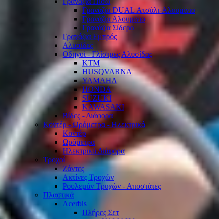
Γρανάζια Πίσω
Γρανάζια DUAL Ατσάλι-Αλουμίνιο
Γρανάζια Αλουμίνιο
Γρανάζια Σίδερο
Γρανάζια Εμπρός
Αλυσίδες
Οδηγοί - Γλίστρες Αλυσίδας
KTM
HUSQVARNA
YAMAHA
HONDA
SUZUKI
KAWASAKI
Βίδες - Διάφορα
Κοντέρ - Ωρόμετρα - Ηλεκτρικά
Κοντέρ
Ωρόμετρα
Ηλεκτρικά Διάφορα
Τροχοί
Ζάντες
Ακτίνες Τροχών
Ρουλεμάν Τροχών - Αποστάτες
Πλαστικά
Acerbis
Πλήρες Σετ