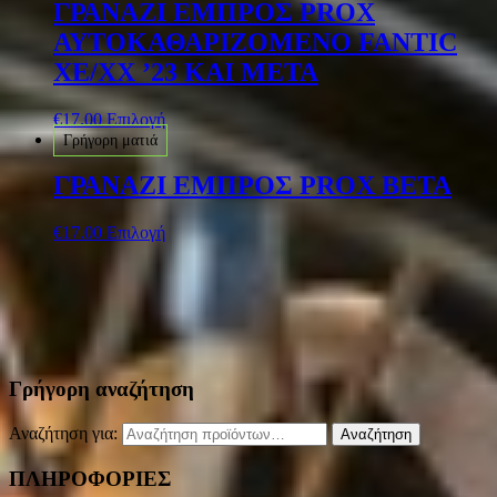
ΓΡΑΝΑΖΙ ΕΜΠΡΟΣ PROX
ΑΥΤΟΚΑΘΑΡΙΖΟΜΕΝΟ FANTIC
XE/XX ’23 ΚΑΙ ΜΕΤΑ
€
17.00
Επιλογή
Γρήγορη ματιά
ΓΡΑΝΑΖΙ ΕΜΠΡΟΣ PROX BETA
€
17.00
Επιλογή
Γρήγορη αναζήτηση
Αναζήτηση για:
Αναζήτηση
ΠΛΗΡΟΦΟΡΙΕΣ