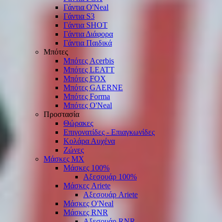
Γάντια O'Νeal
Γάντια S3
Γάντια SHOT
Γάντια Διάφορα
Γάντια Παιδικά
Μπότες
Μπότες Acerbis
Μπότες LEATT
Μπότες FOX
Μπότες GAERNE
Μπότες Forma
Μπότες O'Neal
Προστασία
Θώρακες
Επιγονατίδες - Επιαγκωνίδες
Κολάρα Αυχένα
Ζώνες
Μάσκες ΜΧ
Μάσκες 100%
Αξεσουάρ 100%
Μάσκες Ariete
Αξεσουάρ Ariete
Μάσκες O'Neal
Μάσκες RNR
Αξεσουάρ RNR