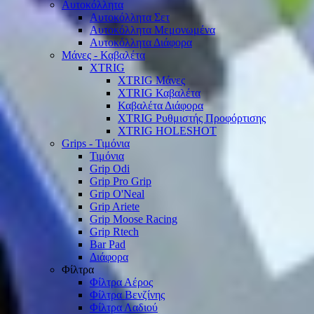
Αυτοκόλλητα
Αυτοκόλλητα Σετ
Αυτοκόλλητα Μεμονωμένα
Αυτοκόλλητα Διάφορα
Μάνες - Καβαλέτα
XTRIG
XTRIG Μάνες
XTRIG Καβαλέτα
Καβαλέτα Διάφορα
XTRIG Ρυθμιστής Προφόρτισης
XTRIG HOLESHOT
Grips - Τιμόνια
Τιμόνια
Grip Odi
Grip Pro Grip
Grip O'Neal
Grip Ariete
Grip Moose Racing
Grip Rtech
Bar Pad
Διάφορα
Φίλτρα
Φίλτρα Αέρος
Φίλτρα Βενζίνης
Φίλτρα Λαδιού