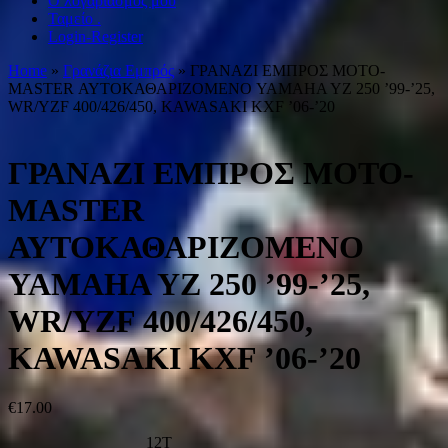
Ο λογαριασμός μου
Ταμείο .
Login-Register
Home
»
Γρανάζια Εμπρός
» ΓΡΑΝΑΖΙ ΕΜΠΡΟΣ MOTO-
MASTER ΑΥΤΟΚΑΘΑΡΙΖΟΜΕΝΟ YAMAHA YZ 250 ’99-’25,
WR/YZF 400/426/450, KAWASAKI KXF ’06-’20
ΓΡΑΝΑΖΙ ΕΜΠΡΟΣ MOTO-
MASTER
ΑΥΤΟΚΑΘΑΡΙΖΟΜΕΝΟ
YAMAHA YZ 250 ’99-’25,
WR/YZF 400/426/450,
KAWASAKI KXF ’06-’20
€
17.00
12T