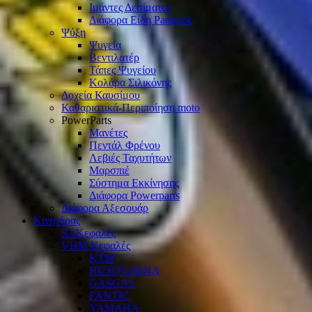
Ιμάντες Δεσίματος
Διάφορα Είδη Paddock
Ψύξη
Ψυγεία
Βεντιλατέρ
Τάπες Ψυγείου
Κολάρα Σιλικόνης
Δοχεία Καυσίμου
Καθαριστικά-Περιποίηση moto
PowerParts
Μανέτες
Πεντάλ Φρένου
Λεβιές Ταχυτήτων
Μαρσπιέ
Σύστημα Εκκίνησης
Διάφορα Powerparts
Διάφορα Αξεσουάρ
Κινητήρας
S3 Κεφαλές
VHM Κεφαλές
KTM
HUSQVARNA
GASGAS
FANTIC
YAMAHA