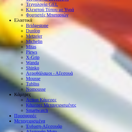
Τεχνολογία GEL
Κλειστού Τύπου με Υγρά
Φορτιστές Μπαταριών
Ελαστικά
Bridgestone
Dunlop
Metzeler
Michelin
Mitas
Plews
X-Grip
Wanda
Shinko
Αεροθάλαμοι - Αξεσουά
Mousse
Tubliss
Nomousse
Κάμερες
Action Κάμερες
Κάμερες Μεταχειρισμένες
Smartwatch
Προσφορές
Μεταχειρισμένα
Ένδυση-Αξεσουάρ
Αξεσουάρ Μοto