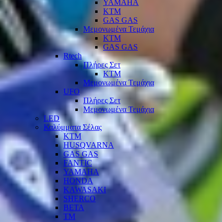
YAMAHA
KTM
GAS GAS
Μεμονωμένα Τεμάχια
KTM
GAS GAS
Rtech
Πλήρες Σετ
KTM
Μεμονωμένα Τεμάχια
UFO
Πλήρες Σετ
Μεμονωμένα Τεμάχια
LED
Καλύμματα Σέλας
KTM
HUSQVARNA
GAS GAS
FANTIC
YAMAHA
HONDA
KAWASAKI
SHERCO
BETA
TM