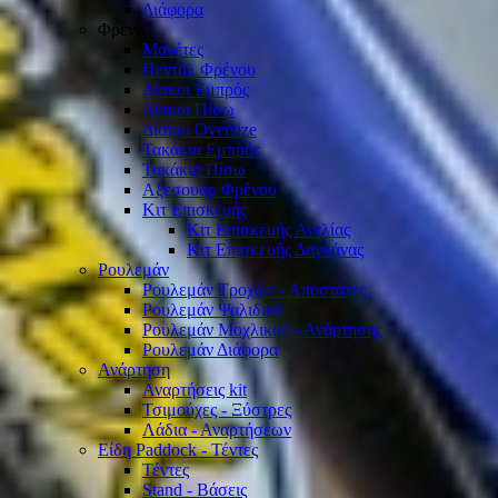
Διάφορα
Φρένα
Μανέτες
Πεντάλ Φρένου
Δίσκοι Εμπρός
Δίσκοι Πίσω
Δίσκοι Oversize
Τακάκια Εμπρός
Τακάκια Πίσω
Αξεσουάρ Φρένου
Κιτ Επισκευής
Κιτ Επισκευής Αντλίας
Κιτ Επισκευής Δαγκάνας
Ρουλεμάν
Ρουλεμάν Τροχών - Αποστάτες
Ρουλεμάν Ψαλιδιού
Ρουλεμάν Μοχλικού - Ανάρτησης
Ρουλεμάν Διάφορα
Ανάρτηση
Αναρτήσεις kit
Τσιμούχες - Ξύστρες
Λάδια - Αναρτήσεων
Είδη Paddock - Τέντες
Τέντες
Stand - Βάσεις