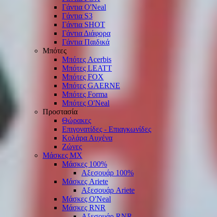
Γάντια O'Νeal
Γάντια S3
Γάντια SHOT
Γάντια Διάφορα
Γάντια Παιδικά
Μπότες
Μπότες Acerbis
Μπότες LEATT
Μπότες FOX
Μπότες GAERNE
Μπότες Forma
Μπότες O'Neal
Προστασία
Θώρακες
Επιγονατίδες - Επιαγκωνίδες
Κολάρα Αυχένα
Ζώνες
Μάσκες ΜΧ
Μάσκες 100%
Αξεσουάρ 100%
Μάσκες Ariete
Αξεσουάρ Ariete
Μάσκες O'Neal
Μάσκες RNR
Αξεσουάρ RNR