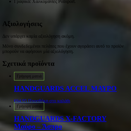
Γραφικά: Χαλκομανίες Polisport.
Αξιολογήσεις
Δεν υπάρχει καμία αξιολόγηση ακόμη.
Μόνο συνδεδεμένοι πελάτες που έχουν αγοράσει αυτό το προϊόν
μπορούν να αφήσουν μία αξιολόγηση.
Σχετικά προϊόντα
Γρήγορη ματιά
HANDGUARDS ACCEL ΜΑΥΡΟ
€
64.95
Προσθήκη στο καλάθι
Γρήγορη ματιά
HANDGUARDS X-FACTORY
Μαύρο – Άσπρο