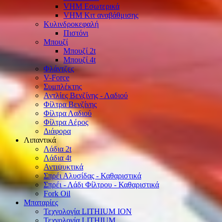
VHM Εσωτερικά
VHM Κιτ αναβάθμισης
Κυλινδροκεφαλή
Πιστόνι
Μπουζί
Μπουζί 2t
Μπουζί 4t
Φλάντζες
V-Force
Συμπλέκτης
Αντλίες Βενζίνης - Λαδιού
Φίλτρα Βενζίνης
Φίλτρα Λαδιού
Φίλτρα Αέρος
Διάφορα
Λιπαντικά
Λάδια 2t
Λάδια 4t
Αντιψυκτικά
Σπρέι Αλυσίδας - Καθαριστικά
Σπρέι - Λάδι Φίλτρου - Καθαριστικά
Fork Oil
Μπαταρίες
Τεχνολογία LITHIUM ION
Τεχνολογία LITHIUM