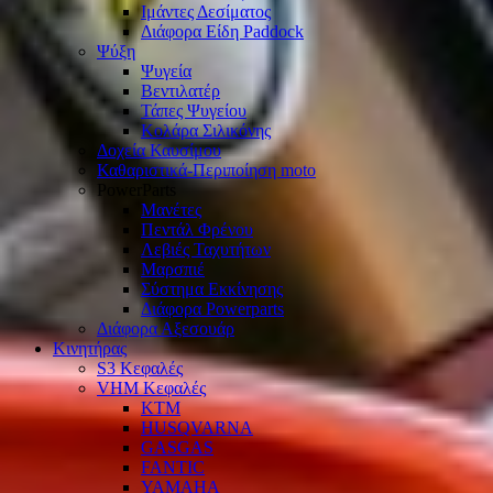
Ιμάντες Δεσίματος
Διάφορα Είδη Paddock
Ψύξη
Ψυγεία
Βεντιλατέρ
Τάπες Ψυγείου
Κολάρα Σιλικόνης
Δοχεία Καυσίμου
Καθαριστικά-Περιποίηση moto
PowerParts
Μανέτες
Πεντάλ Φρένου
Λεβιές Ταχυτήτων
Μαρσπιέ
Σύστημα Εκκίνησης
Διάφορα Powerparts
Διάφορα Αξεσουάρ
Κινητήρας
S3 Κεφαλές
VHM Κεφαλές
KTM
HUSQVARNA
GASGAS
FANTIC
YAMAHA