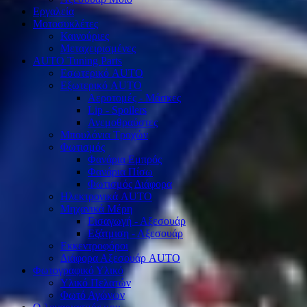
Εργαλεία
Μοτοσυκλέτες
Καινούριες
Μεταχειρισμένες
AUTO Tuning Parts
Εσωτερικό AUTO
Εξωτερικό AUTO
Αεροτομές - Μάσκες
Lip - Spoilers
Ανεμοθραύστες
Μπουλόνια Τροχών
Φωτισμός
Φανάρια Εμπρός
Φανάρια Πίσω
Φωτισμός Διάφορα
Ηλεκτρονικά AUTO
Μηχανικά Μέρη
Εισαγωγή - Αξεσουάρ
Εξάτμιση - Αξεσουάρ
Εκκεντροφόροι
Διάφορα Αξεσουάρ AUTO
Φωτογραφικό Υλικό
Υλικό Πελατών
Φωτό Αγώνων