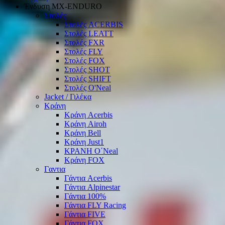
Ένδυση ΜΧ-ΕΝDURO
Στολές
Στολές ACERBIS
Στολές LEATT
Στολές FXR
Στολές FLY
Στολές FOX
Στολές SHOT
Στολές SHIFT
Στολές O'Neal
Jacket / Γιλέκα
Κράνη
Κράνη Acerbis
Κράνη Airoh
Κράνη Bell
Κράνη Just1
ΚΡΑΝΗ O΄Νeal
Κράνη FOX
Γαντια
Γάντια Acerbis
Γάντια Alpinestar
Γάντια 100%
Γάντια FLY Racing
Γάντια FIVE
Γάντια FOX