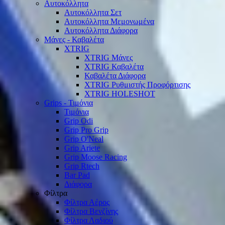
Αυτοκόλλητα
Αυτοκόλλητα Σετ
Αυτοκόλλητα Μεμονωμένα
Αυτοκόλλητα Διάφορα
Μάνες - Καβαλέτα
XTRIG
XTRIG Μάνες
XTRIG Καβαλέτα
Καβαλέτα Διάφορα
XTRIG Ρυθμιστής Προφόρτισης
XTRIG HOLESHOT
Grips - Τιμόνια
Τιμόνια
Grip Odi
Grip Pro Grip
Grip O'Neal
Grip Ariete
Grip Moose Racing
Grip Rtech
Bar Pad
Διάφορα
Φίλτρα
Φίλτρα Αέρος
Φίλτρα Βενζίνης
Φίλτρα Λαδιού