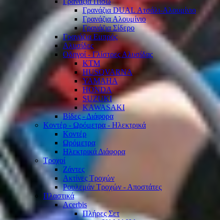
Γρανάζια Πίσω
Γρανάζια DUAL Ατσάλι-Αλουμίνιο
Γρανάζια Αλουμίνιο
Γρανάζια Σίδερο
Γρανάζια Εμπρός
Αλυσίδες
Οδηγοί - Γλίστρες Αλυσίδας
KTM
HUSQVARNA
YAMAHA
HONDA
SUZUKI
KAWASAKI
Βίδες - Διάφορα
Κοντέρ - Ωρόμετρα - Ηλεκτρικά
Κοντέρ
Ωρόμετρα
Ηλεκτρικά Διάφορα
Τροχοί
Ζάντες
Ακτίνες Τροχών
Ρουλεμάν Τροχών - Αποστάτες
Πλαστικά
Acerbis
Πλήρες Σετ