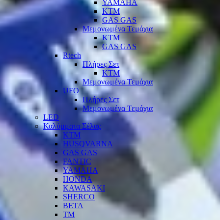
YAMAHA
KTM
GAS GAS
Μεμονωμένα Τεμάχια
KTM
GAS GAS
Rtech
Πλήρες Σετ
KTM
Μεμονωμένα Τεμάχια
UFO
Πλήρες Σετ
Μεμονωμένα Τεμάχια
LED
Καλύμματα Σέλας
KTM
HUSQVARNA
GAS GAS
FANTIC
YAMAHA
HONDA
KAWASAKI
SHERCO
BETA
TM