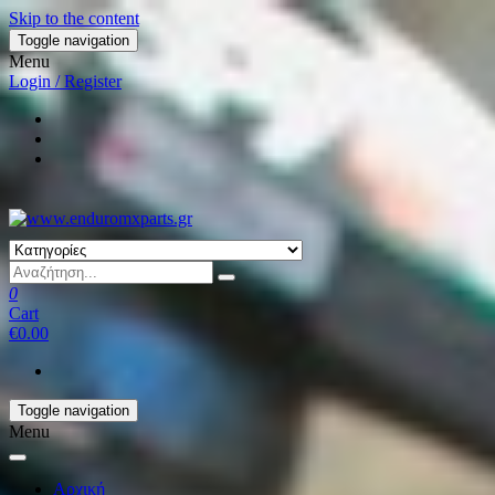
Skip to the content
Toggle navigation
Menu
Login / Register
0
Cart
€0.00
Toggle navigation
Menu
Αρχική