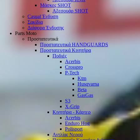
Μάσκες SHOT
Αξεσουάρ SHOT
Casual Ένδυση
Σακίδια
Διάφορα Ένδυσης
Parts Moto
Προστατευτικά
Προστατευτικά HANDGUARDS
Προστατευτικά Κινητήρα
Ποδιές
Acerbis
Crosspro
P-Tech
Ktm
Husqvarna
Beta
GasGas
S3
X-Grip
Κινητήρα - Κάρτερ
Acerbis
Enduro Hog
Polisport
Αντλίας Νερού