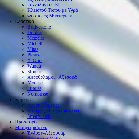
Τεχνολογία GEL
Κλειστού Τύπου με Υγρά
Φορτιστές Μπαταριών
Ελαστικά
Bridgestone
Dunlop
Metzeler
Michelin
Mitas
Plews
X-Grip
Wanda
Shinko
Αεροθάλαμοι - Αξεσουά
Mousse
Tubliss
Nomousse
Κάμερες
Action Κάμερες
Κάμερες Μεταχειρισμένες
Smartwatch
Προσφορές
Μεταχειρισμένα
Ένδυση-Αξεσουάρ
Αξεσουάρ Μοto