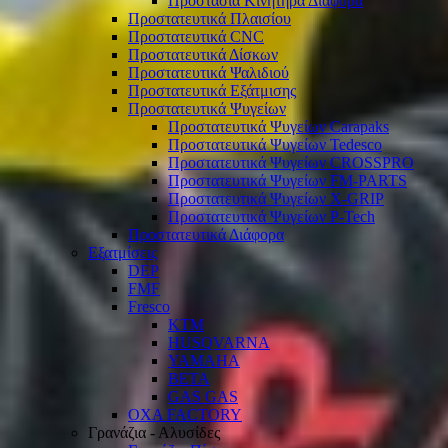
Προστασία Κινητήρα Διάφορα
Προστατευτικά Πλαισίου
Προστατευτικά CNC
Προστατευτικά Δίσκων
Προστατευτικά Ψαλιδιού
Προστατευτικά Εξάτμισης
Προστατευτικά Ψυγείων
Προστατευτικά Ψυγείων Carapaks
Προστατευτικά Ψυγείων Tedesco
Προστατευτικά Ψυγείων CROSSPRO
Προστατευτικά Ψυγείων FM-PARTS
Προστατευτικά Ψυγείων X-GRIP
Προστατευτικά Ψυγείων P-Tech
Προστατευτικά Διάφορα
Εξατμίσεις
DEP
FMF
Fresco
KTM
HUSQVARNA
YAMAHA
BETA
GAS GAS
OXA FACTORY
Γρανάζια - Αλυσίδες