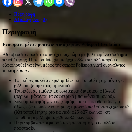
Περιγραφή
Αξιολογήσεις (0)
Περιγραφή
Ενσωματωμένο προστατευτικό χεριών Polisport Evolution
Αδιάψευστο προστατευτικό χειρός, τώρα με βελτιωμένο σύστημα
τοποθέτησης. Η σειρά Integral υπήρχε εδώ και πολύ καιρό και
εξακολουθεί να είναι μέρος της σειράς Polisport γιατί οι αναβάτες
τη λατρεύουν.
Το πλήρες πακέτο περιλαμβάνει κιτ τοποθέτησης μόνο για
ø22 mm (διάμετρος τιμονιού).
Ταιριάζει σε τιμόνια με εσωτερική διάμετρο: ø13-ø18
(περιλαμβάνονται τα εσωτερικά μπουλόνια τιμονιού).
Συναρμολόγηση γενικής χρήσης: τα κιτ τοποθέτησης για
άλλες εξωτερικές διαμέτρους τιμονιού πωλούνται ξεχωριστά
(Κιτ τοποθέτησης pro κωνικό: ø25-ø27 κωνικό, κιτ
τοποθέτησης Magura: ø26-ø28,5 κωνικό).
Περιλαμβάνεται αφαιρούμενη αεροτομή για επιπλέον
προστασία.