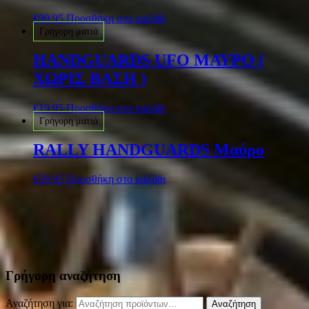
€
99.95
Προσθήκη στο καλάθι
Γρήγορη ματιά
HANDGUARDS UFO ΜΑΥΡΟ (
ΧΩΡΙΣ ΒΑΣΗ )
€
19.95
Προσθήκη στο καλάθι
Γρήγορη ματιά
RALLY HANDGUARDS Μαύρο
€
59.95
Προσθήκη στο καλάθι
Γρήγορη αναζήτηση
Αναζήτηση για:
Αναζήτηση