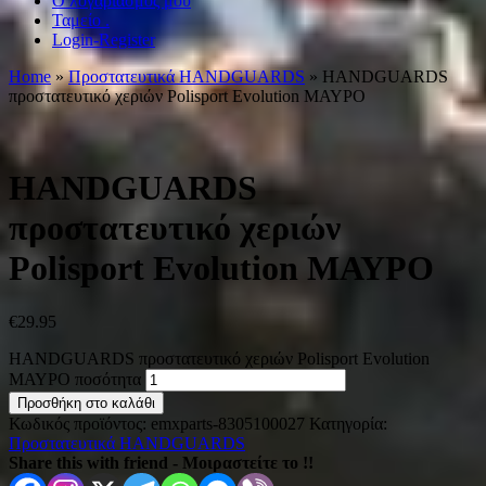
Ο λογαριασμός μου
Ταμείο .
Login-Register
Home
»
Προστατευτικά HANDGUARDS
» HANDGUARDS
προστατευτικό χεριών Polisport Evolution ΜΑΥΡΟ
HANDGUARDS
προστατευτικό χεριών
Polisport Evolution ΜΑΥΡΟ
€
29.95
HANDGUARDS προστατευτικό χεριών Polisport Evolution
ΜΑΥΡΟ ποσότητα
Προσθήκη στο καλάθι
Κωδικός προϊόντος:
emxparts-8305100027
Κατηγορία:
Προστατευτικά HANDGUARDS
Share this with friend - Μοιραστείτε το !!