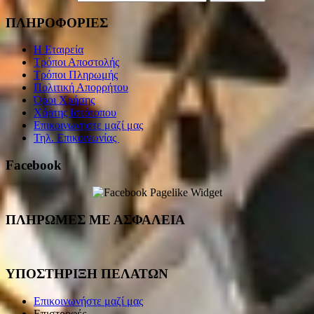
ΠΛΗΡΟΦΟΡΙΕΣ
Η Εταιρεία
Τρόποι Αποστολής
Τρόποι Πληρωμής
Πολιτική Απορρήτου
Όροι Χρήσης
Χάρτης Ιστότοπου
Επικοινωνήστε μαζί μας
Τηλ. Επικοινωνίας
Facebook
ΠΛΗΡΩΜΕΣ ΜΕ ΑΣΦΑΛΕΙΑ
ΥΠΟΣΤΗΡΙΞΗ ΠΕΛΑΤΩΝ
Επικοινωνήστε μαζί μας
Επιστροφές