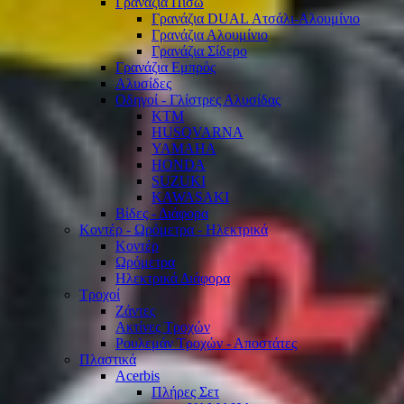
Γρανάζια Πίσω
Γρανάζια DUAL Ατσάλι-Αλουμίνιο
Γρανάζια Αλουμίνιο
Γρανάζια Σίδερο
Γρανάζια Εμπρός
Αλυσίδες
Οδηγοί - Γλίστρες Αλυσίδας
KTM
HUSQVARNA
YAMAHA
HONDA
SUZUKI
KAWASAKI
Βίδες - Διάφορα
Κοντέρ - Ωρόμετρα - Ηλεκτρικά
Κοντέρ
Ωρόμετρα
Ηλεκτρικά Διάφορα
Τροχοί
Ζάντες
Ακτίνες Τροχών
Ρουλεμάν Τροχών - Αποστάτες
Πλαστικά
Acerbis
Πλήρες Σετ