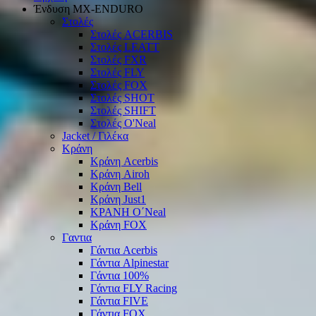
Ένδυση ΜΧ-ΕΝDURO
Στολές
Στολές ACERBIS
Στολές LEATT
Στολές FXR
Στολές FLY
Στολές FOX
Στολές SHOT
Στολές SHIFT
Στολές O'Neal
Jacket / Γιλέκα
Κράνη
Κράνη Acerbis
Κράνη Airoh
Κράνη Bell
Κράνη Just1
ΚΡΑΝΗ O΄Νeal
Κράνη FOX
Γαντια
Γάντια Acerbis
Γάντια Alpinestar
Γάντια 100%
Γάντια FLY Racing
Γάντια FIVE
Γάντια FOX