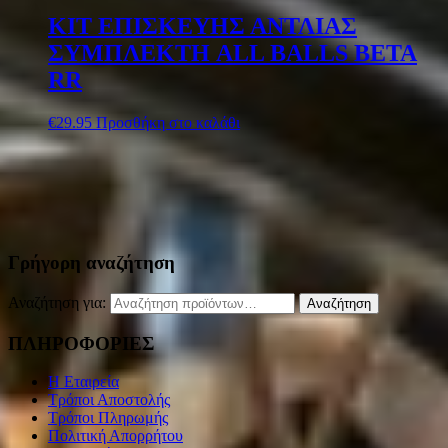
ΚΙΤ ΕΠΙΣΚΕΥΗΣ ΑΝΤΛΙΑΣ
ΣΥΜΠΛΕΚΤΗ ALL BALLS BETA
RR
€
29.95
Προσθήκη στο καλάθι
Γρήγορη αναζήτηση
Αναζήτηση για:
Αναζήτηση
ΠΛΗΡΟΦΟΡΙΕΣ
Η Εταιρεία
Τρόποι Αποστολής
Τρόποι Πληρωμής
Πολιτική Απορρήτου