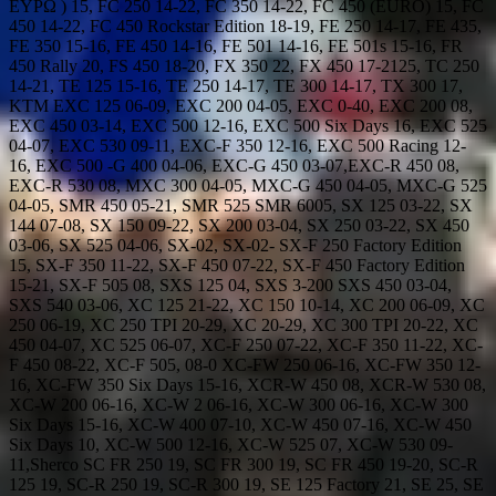
ΕΥΡΩ ) 15, FC 250 14-22, FC 350 14-22, FC 450 (EURO) 15, FC
450 14-22, FC 450 Rockstar Edition 18-19, FE 250 14-17, FE 435,
FE 350 15-16, FE 450 14-16, FE 501 14-16, FE 501s 15-16, FR
450 Rally 20, FS 450 18-20, FX 350 22, FX 450 17-2125, TC 250
14-21, TE 125 15-16, TE 250 14-17, TE 300 14-17, TX 300 17,
KTM EXC 125 06-09, EXC 200 04-05, EXC 0-40, EXC 200 08,
EXC 450 03-14, EXC 500 12-16, EXC 500 Six Days 16, EXC 525
04-07, EXC 530 09-11, EXC-F 350 12-16, EXC 500 Racing 12-
16, EXC 500 -G 400 04-06, EXC-G 450 03-07,EXC-R 450 08,
EXC-R 530 08, MXC 300 04-05, MXC-G 450 04-05, MXC-G 525
04-05, SMR 450 05-21, SMR 525 SMR 6005, SX 125 03-22, SX
144 07-08, SX 150 09-22, SX 200 03-04, SX 250 03-22, SX 450
03-06, SX 525 04-06, SX-02, SX-02- SX-F 250 Factory Edition
15, SX-F 350 11-22, SX-F 450 07-22, SX-F 450 Factory Edition
15-21, SX-F 505 08, SXS 125 04, SXS 3-200 SXS 450 03-04,
SXS 540 03-06, XC 125 21-22, XC 150 10-14, XC 200 06-09, XC
250 06-19, XC 250 TPI 20-29, XC 20-29, XC 300 TPI 20-22, XC
450 04-07, XC 525 06-07, XC-F 250 07-22, XC-F 350 11-22, XC-
F 450 08-22, XC-F 505, 08-0 XC-FW 250 06-16, XC-FW 350 12-
16, XC-FW 350 Six Days 15-16, XCR-W 450 08, XCR-W 530 08,
XC-W 200 06-16, XC-W 2 06-16, XC-W 300 06-16, XC-W 300
Six Days 15-16, XC-W 400 07-10, XC-W 450 07-16, XC-W 450
Six Days 10, XC-W 500 12-16, XC-W 525 07, XC-W 530 09-
11,Sherco SC FR 250 19, SC FR 300 19, SC FR 450 19-20, SC-R
125 19, SC-R 250 19, SC-R 300 19, SE 125 Factory 21, SE 25, SE