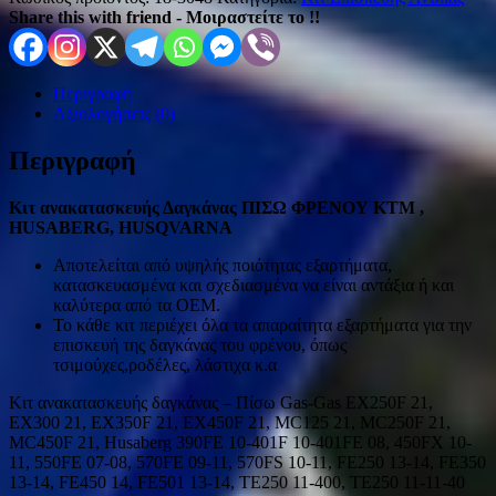
Share this with friend - Μοιραστείτε το !!
Περιγραφή
Αξιολογήσεις (0)
Περιγραφή
Κιτ ανακατασκευής Δαγκάνας ΠΙΣΩ ΦΡΕΝΟΥ KTM ,
HUSABERG, HUSQVARNA
Αποτελείται από υψηλής ποιότητας εξαρτήματα,
κατασκευασμένα και σχεδιασμένα να είναι αντάξια ή και
καλύτερα από τα ΟΕΜ.
Το κάθε κιτ περιέχει όλα τα απαραίτητα εξαρτήματα για την
επισκευή της δαγκάνας του φρένου, όπως
τσιμούχες,ροδέλες, λάστιχα κ.α
Κιτ ανακατασκευής δαγκάνας – Πίσω Gas-Gas EX250F 21,
EX300 21, EX350F 21, EX450F 21, MC125 21, MC250F 21,
MC450F 21, Husaberg 390FE 10-401F 10-401FE 08, 450FX 10-
11, 550FE 07-08, 570FE 09-11, 570FS 10-11, FE250 13-14, FE350
13-14, FE450 14, FE501 13-14, TE250 11-400, TE250 11-11-40