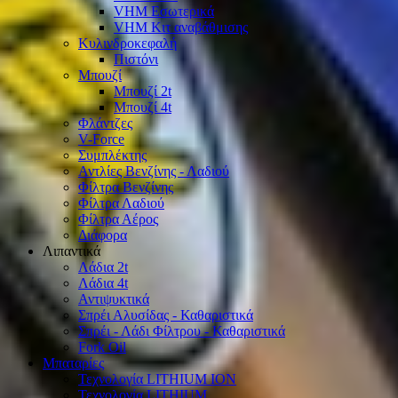
VHM Εσωτερικά
VHM Κιτ αναβάθμισης
Κυλινδροκεφαλή
Πιστόνι
Μπουζί
Μπουζί 2t
Μπουζί 4t
Φλάντζες
V-Force
Συμπλέκτης
Αντλίες Βενζίνης - Λαδιού
Φίλτρα Βενζίνης
Φίλτρα Λαδιού
Φίλτρα Αέρος
Διάφορα
Λιπαντικά
Λάδια 2t
Λάδια 4t
Αντιψυκτικά
Σπρέι Αλυσίδας - Καθαριστικά
Σπρέι - Λάδι Φίλτρου - Καθαριστικά
Fork Oil
Μπαταρίες
Τεχνολογία LITHIUM ION
Τεχνολογία LITHIUM