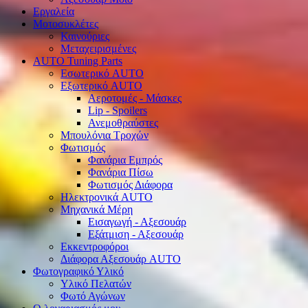
Εργαλεία
Μοτοσυκλέτες
Καινούριες
Μεταχειρισμένες
AUTO Tuning Parts
Εσωτερικό AUTO
Εξωτερικό AUTO
Αεροτομές - Μάσκες
Lip - Spoilers
Ανεμοθραύστες
Μπουλόνια Τροχών
Φωτισμός
Φανάρια Εμπρός
Φανάρια Πίσω
Φωτισμός Διάφορα
Ηλεκτρονικά AUTO
Μηχανικά Μέρη
Εισαγωγή - Αξεσουάρ
Εξάτμιση - Αξεσουάρ
Εκκεντροφόροι
Διάφορα Αξεσουάρ AUTO
Φωτογραφικό Υλικό
Υλικό Πελατών
Φωτό Αγώνων