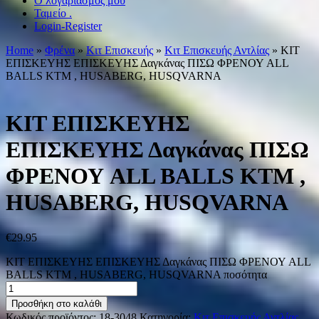
Ο λογαριασμός μου
Ταμείο .
Login-Register
Home
»
Φρένα
»
Κιτ Επισκευής
»
Κιτ Επισκευής Αντλίας
» ΚΙΤ
ΕΠΙΣΚΕΥΗΣ ΕΠΙΣΚΕΥΗΣ Δαγκάνας ΠΙΣΩ ΦΡΕΝΟΥ ALL
BALLS KTM , HUSABERG, HUSQVARNA
ΚΙΤ ΕΠΙΣΚΕΥΗΣ
ΕΠΙΣΚΕΥΗΣ Δαγκάνας ΠΙΣΩ
ΦΡΕΝΟΥ ALL BALLS KTM ,
HUSABERG, HUSQVARNA
€
29.95
ΚΙΤ ΕΠΙΣΚΕΥΗΣ ΕΠΙΣΚΕΥΗΣ Δαγκάνας ΠΙΣΩ ΦΡΕΝΟΥ ALL
BALLS KTM , HUSABERG, HUSQVARNA ποσότητα
Προσθήκη στο καλάθι
Κωδικός προϊόντος:
18-3048
Κατηγορία:
Κιτ Επισκευής Αντλίας