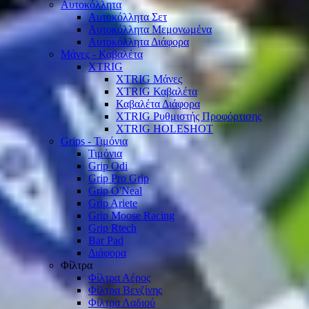
Αυτοκόλλητα
Αυτοκόλλητα Σετ
Αυτοκόλλητα Μεμονωμένα
Αυτοκόλλητα Διάφορα
Μάνες - Καβαλέτα
XTRIG
XTRIG Μάνες
XTRIG Καβαλέτα
Καβαλέτα Διάφορα
XTRIG Ρυθμιστής Προφόρτισης
XTRIG HOLESHOT
Grips - Τιμόνια
Τιμόνια
Grip Odi
Grip Pro Grip
Grip O'Neal
Grip Ariete
Grip Moose Racing
Grip Rtech
Bar Pad
Διάφορα
Φίλτρα
Φίλτρα Αέρος
Φίλτρα Βενζίνης
Φίλτρα Λαδιού