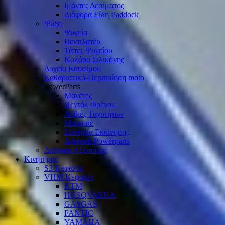
Ιμάντες Δεσίματος
Διάφορα Είδη Paddock
Ψύξη
Ψυγεία
Βεντιλατέρ
Τάπες Ψυγείου
Κολάρα Σιλικόνης
Δοχεία Καυσίμου
Καθαριστικά-Περιποίηση moto
PowerParts
Μανέτες
Πεντάλ Φρένου
Λεβιές Ταχυτήτων
Μαρσπιέ
Σύστημα Εκκίνησης
Διάφορα Powerparts
Διάφορα Αξεσουάρ
Κινητήρας
S3 Κεφαλές
VHM Κεφαλές
KTM
HUSQVARNA
GASGAS
FANTIC
YAMAHA