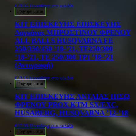
€
29.95
Προσθήκη στο καλάθι
Γρήγορη ματιά
ΚΙΤ ΕΠΙΣΚΕΥΗΣ ΕΠΙΣΚΕΥΗΣ
Δαγκάνας ΜΠΡΟΣΤΙΝΟΥ ΦΡΕΝΟΥ
ALL BALLS HUSQVARNA FE
250/350/450 ’18-’21, TE250/300
’18-’21, TE 250/300 TPI ’18-’21
(Αντιγραφή)
€
29.95
Προσθήκη στο καλάθι
Γρήγορη ματιά
ΚΙΤ ΕΠΙΣΚΕΥΗΣ ΑΝΤΛΙΑΣ ΠΙΣΩ
ΦΡΕΝΟΥ PROX KTM SX/EXC,
HUSABERG, HUSQVARNA ’12-’18
€
37.95
Προσθήκη στο καλάθι
Γρήγορη ματιά