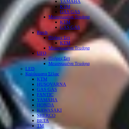
YAMAHA
KTM
GAS GAS
Μεμονωμένα Τεμάχια
KTM
GAS GAS
Rtech
Πλήρες Σετ
KTM
Μεμονωμένα Τεμάχια
UFO
Πλήρες Σετ
Μεμονωμένα Τεμάχια
LED
Καλύμματα Σέλας
KTM
HUSQVARNA
GAS GAS
FANTIC
YAMAHA
HONDA
KAWASAKI
SHERCO
BETA
TM