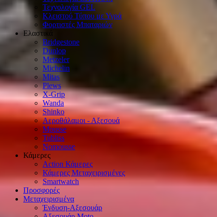
Τεχνολογία GEL
Κλειστού Τύπου με Υγρά
Φορτιστές Μπαταριών
Ελαστικά
Bridgestone
Dunlop
Metzeler
Michelin
Mitas
Plews
X-Grip
Wanda
Shinko
Αεροθάλαμοι - Αξεσουά
Mousse
Tubliss
Nomousse
Κάμερες
Action Κάμερες
Κάμερες Μεταχειρισμένες
Smartwatch
Προσφορές
Μεταχειρισμένα
Ένδυση-Αξεσουάρ
Αξεσουάρ Μοto