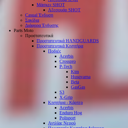
Μάσκες SHOT
Αξεσουάρ SHOT
Casual Ένδυση
Σακίδια
Διάφορα Ένδυσης
Parts Moto
Προστατευτικά
Προστατευτικά HANDGUARDS
Προστατευτικά Κινητήρα
Ποδιές
Acerbis
Crosspro
P-Tech
Ktm
Husqvarna
Beta
GasGas
S3
X-Grip
Κινητήρα - Κάρτερ
Acerbis
Enduro Hog
Polisport
Αντλίας Νερού