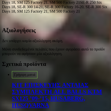
Days 18, SM 125 Factory 21, SM 500 Factory 21SE-R 250 Six
Days 18, SE-R 300 14-21, SE-R 300 Factory 16-20, SE-R 300 Six
Days 18, SM 125 Factory 21, SM 500 Factory 21
Αξιολογήσεις
Δεν υπάρχει καμία αξιολόγηση ακόμη.
Μόνο συνδεδεμένοι πελάτες που έχουν αγοράσει αυτό το προϊόν
μπορούν να αφήσουν μία αξιολόγηση.
Σχετικά προϊόντα
Γρήγορη ματιά
ΚΙΤ ΕΠΙΣΚΕΥΗΣ ΑΝΤΛΙΑΣ
ΣΥΜΠΛΕΚΤΗ ALL BALLS KTM
SX125 ’09-’15, HUSABERG,
HUSQVARNA