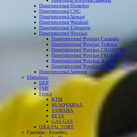
Προστασία Κινητήρα Διάφορα
Προστατευτικά Πλαισίου
Προστατευτικά CNC
Προστατευτικά Δίσκων
Προστατευτικά Ψαλιδιού
Προστατευτικά Εξάτμισης
Προστατευτικά Ψυγείων
Προστατευτικά Ψυγείων Carapaks
Προστατευτικά Ψυγείων Tedesco
Προστατευτικά Ψυγείων CROSSPRO
Προστατευτικά Ψυγείων FM-PARTS
Προστατευτικά Ψυγείων X-GRIP
Προστατευτικά Ψυγείων P-Tech
Προστατευτικά Διάφορα
Εξατμίσεις
DEP
FMF
Fresco
KTM
HUSQVARNA
YAMAHA
BETA
GAS GAS
OXA FACTORY
Γρανάζια - Αλυσίδες