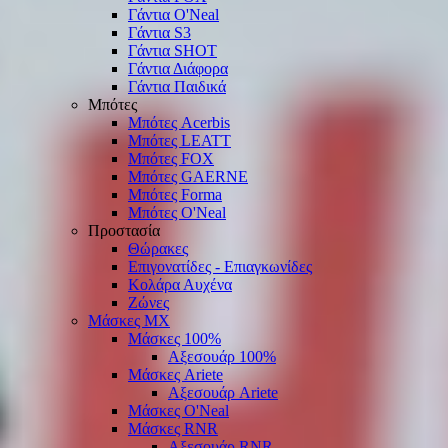
Γάντια O'Νeal
Γάντια S3
Γάντια SHOT
Γάντια Διάφορα
Γάντια Παιδικά
Μπότες
Μπότες Acerbis
Μπότες LEATT
Μπότες FOX
Μπότες GAERNE
Μπότες Forma
Μπότες O'Neal
Προστασία
Θώρακες
Επιγονατίδες - Επιαγκωνίδες
Κολάρα Αυχένα
Ζώνες
Μάσκες ΜΧ
Μάσκες 100%
Αξεσουάρ 100%
Μάσκες Ariete
Αξεσουάρ Ariete
Μάσκες O'Neal
Μάσκες RNR
Αξεσουάρ RNR