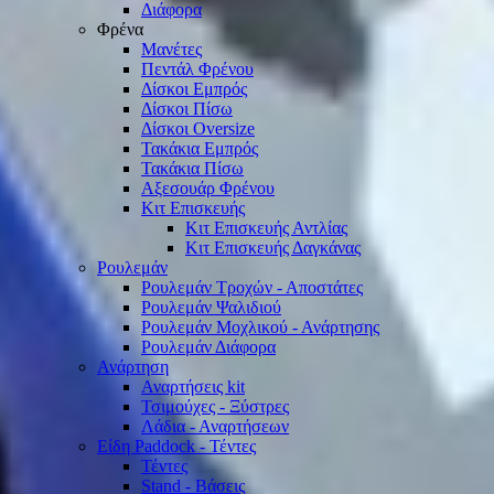
Διάφορα
Φρένα
Μανέτες
Πεντάλ Φρένου
Δίσκοι Εμπρός
Δίσκοι Πίσω
Δίσκοι Oversize
Τακάκια Εμπρός
Τακάκια Πίσω
Αξεσουάρ Φρένου
Κιτ Επισκευής
Κιτ Επισκευής Αντλίας
Κιτ Επισκευής Δαγκάνας
Ρουλεμάν
Ρουλεμάν Τροχών - Αποστάτες
Ρουλεμάν Ψαλιδιού
Ρουλεμάν Μοχλικού - Ανάρτησης
Ρουλεμάν Διάφορα
Ανάρτηση
Αναρτήσεις kit
Τσιμούχες - Ξύστρες
Λάδια - Αναρτήσεων
Είδη Paddock - Τέντες
Τέντες
Stand - Βάσεις