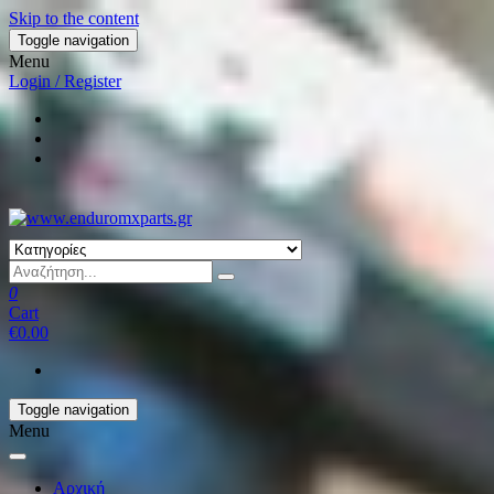
Skip to the content
Toggle navigation
Menu
Login / Register
0
Cart
€0.00
Toggle navigation
Menu
Αρχική