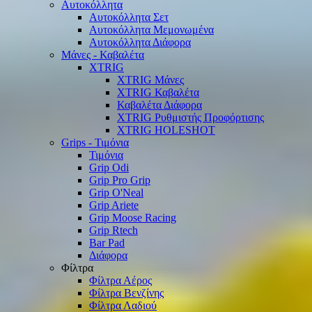
Αυτοκόλλητα
Αυτοκόλλητα Σετ
Αυτοκόλλητα Μεμονωμένα
Αυτοκόλλητα Διάφορα
Μάνες - Καβαλέτα
XTRIG
XTRIG Μάνες
XTRIG Καβαλέτα
Καβαλέτα Διάφορα
XTRIG Ρυθμιστής Προφόρτισης
XTRIG HOLESHOT
Grips - Τιμόνια
Τιμόνια
Grip Odi
Grip Pro Grip
Grip O'Neal
Grip Ariete
Grip Moose Racing
Grip Rtech
Bar Pad
Διάφορα
Φίλτρα
Φίλτρα Αέρος
Φίλτρα Βενζίνης
Φίλτρα Λαδιού