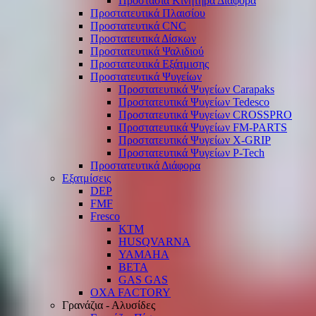
Προστασία Κινητήρα Διάφορα
Προστατευτικά Πλαισίου
Προστατευτικά CNC
Προστατευτικά Δίσκων
Προστατευτικά Ψαλιδιού
Προστατευτικά Εξάτμισης
Προστατευτικά Ψυγείων
Προστατευτικά Ψυγείων Carapaks
Προστατευτικά Ψυγείων Tedesco
Προστατευτικά Ψυγείων CROSSPRO
Προστατευτικά Ψυγείων FM-PARTS
Προστατευτικά Ψυγείων X-GRIP
Προστατευτικά Ψυγείων P-Tech
Προστατευτικά Διάφορα
Εξατμίσεις
DEP
FMF
Fresco
KTM
HUSQVARNA
YAMAHA
BETA
GAS GAS
OXA FACTORY
Γρανάζια - Αλυσίδες