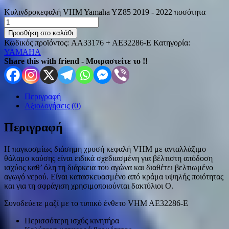
Κυλινδροκεφαλή VHM Yamaha YZ85 2019 - 2022 ποσότητα
Προσθήκη στο καλάθι
Κωδικός προϊόντος:
AA33176 + AE32286-E
Κατηγορία:
YAMAHA
Share this with friend - Μοιραστείτε το !!
Περιγραφή
Αξιολογήσεις (0)
Περιγραφή
Η παγκοσμίως διάσημη χρυσή κεφαλή VHM με ανταλλάξιμο
θάλαμο καύσης είναι ειδικά σχεδιασμένη για βέλτιστη απόδοση
ισχύος καθ’ όλη τη διάρκεια του αγώνα και διαθέτει βελτιωμένο
αγωγό νερού.
Είναι κατασκευασμένο από κράμα υψηλής ποιότητας
και για τη σφράγιση χρησιμοποιούνται δακτύλιοι Ο.
Συνοδεύετε μαζί με το τυπικό ένθετο VHM AE32286-E
Περισσότερη ισχύς κινητήρα