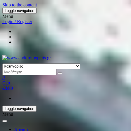
Skip to the content
Toggle navigation
Menu
Login / Register
0
Cart
€0.00
Toggle navigation
Menu
Αρχική