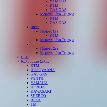
YAMAHA
KTM
GAS GAS
Μεμονωμένα Τεμάχια
KTM
GAS GAS
Rtech
Πλήρες Σετ
KTM
Μεμονωμένα Τεμάχια
UFO
Πλήρες Σετ
Μεμονωμένα Τεμάχια
LED
Καλύμματα Σέλας
KTM
HUSQVARNA
GAS GAS
FANTIC
YAMAHA
HONDA
KAWASAKI
SHERCO
BETA
TM