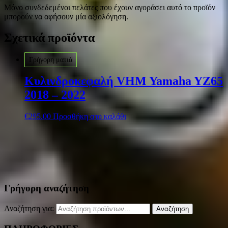
Μόνο συνδεδεμένοι πελάτες που έχουν αγοράσει αυτό το προϊόν
μπορούν να αφήσουν μία αξιολόγηση.
Σχετικά προϊόντα
Γρήγορη ματιά
Κυλινδροκεφαλή VHM Yamaha YZ65
2018 – 2022
€
295.00
Προσθήκη στο καλάθι
Γρήγορη αναζήτηση
Αναζήτηση για:
Αναζήτηση