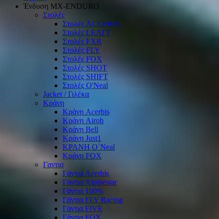
Ένδυση ΜΧ-ΕΝDURO
Στολές
Στολές ACERBIS
Στολές LEATT
Στολές FXR
Στολές FLY
Στολές FOX
Στολές SHOT
Στολές SHIFT
Στολές O'Neal
Jacket / Γιλέκα
Κράνη
Κράνη Acerbis
Κράνη Airoh
Κράνη Bell
Κράνη Just1
ΚΡΑΝΗ O΄Νeal
Κράνη FOX
Γαντια
Γάντια Acerbis
Γάντια Alpinestar
Γάντια 100%
Γάντια FLY Racing
Γάντια FIVE
Γάντια FOX