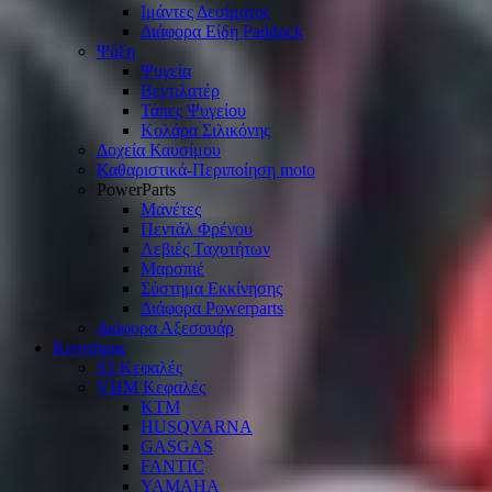
Ιμάντες Δεσίματος
Διάφορα Είδη Paddock
Ψύξη
Ψυγεία
Βεντιλατέρ
Τάπες Ψυγείου
Κολάρα Σιλικόνης
Δοχεία Καυσίμου
Καθαριστικά-Περιποίηση moto
PowerParts
Μανέτες
Πεντάλ Φρένου
Λεβιές Ταχυτήτων
Μαρσπιέ
Σύστημα Εκκίνησης
Διάφορα Powerparts
Διάφορα Αξεσουάρ
Κινητήρας
S3 Κεφαλές
VHM Κεφαλές
KTM
HUSQVARNA
GASGAS
FANTIC
YAMAHA