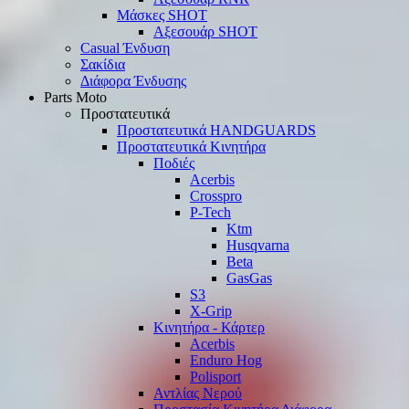
Μάσκες SHOT
Αξεσουάρ SHOT
Casual Ένδυση
Σακίδια
Διάφορα Ένδυσης
Parts Moto
Προστατευτικά
Προστατευτικά HANDGUARDS
Προστατευτικά Κινητήρα
Ποδιές
Acerbis
Crosspro
P-Tech
Ktm
Husqvarna
Beta
GasGas
S3
X-Grip
Κινητήρα - Κάρτερ
Acerbis
Enduro Hog
Polisport
Αντλίας Νερού