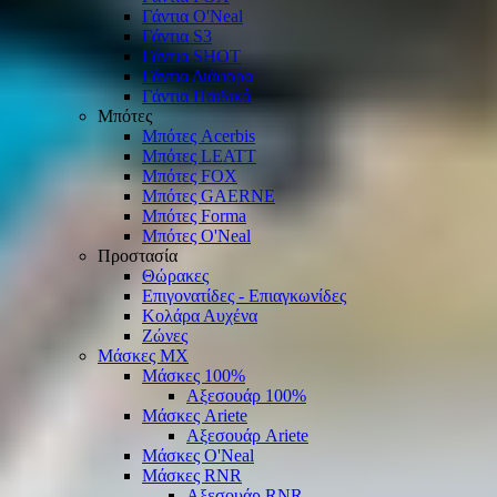
Γάντια O'Νeal
Γάντια S3
Γάντια SHOT
Γάντια Διάφορα
Γάντια Παιδικά
Μπότες
Μπότες Acerbis
Μπότες LEATT
Μπότες FOX
Μπότες GAERNE
Μπότες Forma
Μπότες O'Neal
Προστασία
Θώρακες
Επιγονατίδες - Επιαγκωνίδες
Κολάρα Αυχένα
Ζώνες
Μάσκες ΜΧ
Μάσκες 100%
Αξεσουάρ 100%
Μάσκες Ariete
Αξεσουάρ Ariete
Μάσκες O'Neal
Μάσκες RNR
Αξεσουάρ RNR