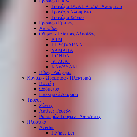
Γρανάζια Πίσω
Γρανάζια DUAL Ατσάλι-Αλουμίνιο
Γρανάζια Αλουμίνιο
Γρανάζια Σίδερο
Γρανάζια Εμπρός
Αλυσίδες
Οδηγοί - Γλίστρες Αλυσίδας
KTM
HUSQVARNA
YAMAHA
HONDA
SUZUKI
KAWASAKI
Βίδες - Διάφορα
Κοντέρ - Ωρόμετρα - Ηλεκτρικά
Κοντέρ
Ωρόμετρα
Ηλεκτρικά Διάφορα
Τροχοί
Ζάντες
Ακτίνες Τροχών
Ρουλεμάν Τροχών - Αποστάτες
Πλαστικά
Acerbis
Πλήρες Σετ