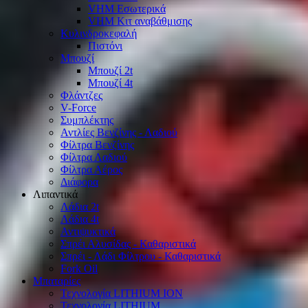
VHM Εσωτερικά
VHM Κιτ αναβάθμισης
Κυλινδροκεφαλή
Πιστόνι
Μπουζί
Μπουζί 2t
Μπουζί 4t
Φλάντζες
V-Force
Συμπλέκτης
Αντλίες Βενζίνης - Λαδιού
Φίλτρα Βενζίνης
Φίλτρα Λαδιού
Φίλτρα Αέρος
Διάφορα
Λιπαντικά
Λάδια 2t
Λάδια 4t
Αντιψυκτικά
Σπρέι Αλυσίδας - Καθαριστικά
Σπρέι - Λάδι Φίλτρου - Καθαριστικά
Fork Oil
Μπαταρίες
Τεχνολογία LITHIUM ION
Τεχνολογία LITHIUM