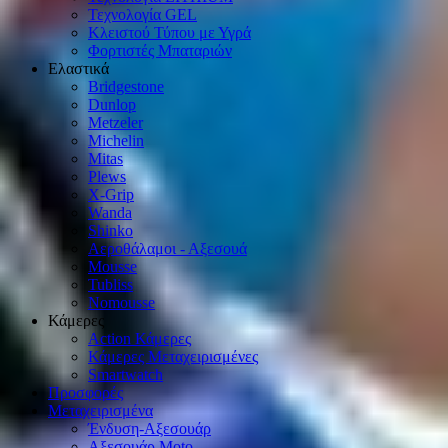
Τεχνολογία GEL
Κλειστού Τύπου με Υγρά
Φορτιστές Μπαταριών
Ελαστικά
Bridgestone
Dunlop
Metzeler
Michelin
Mitas
Plews
X-Grip
Wanda
Shinko
Αεροθάλαμοι - Αξεσουά
Mousse
Tubliss
Nomousse
Κάμερες
Action Κάμερες
Κάμερες Μεταχειρισμένες
Smartwatch
Προσφορές
Μεταχειρισμένα
Ένδυση-Αξεσουάρ
Αξεσουάρ Μοto