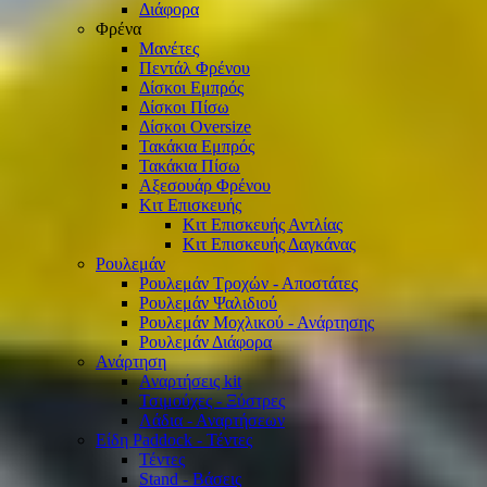
Διάφορα
Φρένα
Μανέτες
Πεντάλ Φρένου
Δίσκοι Εμπρός
Δίσκοι Πίσω
Δίσκοι Oversize
Τακάκια Εμπρός
Τακάκια Πίσω
Αξεσουάρ Φρένου
Κιτ Επισκευής
Κιτ Επισκευής Αντλίας
Κιτ Επισκευής Δαγκάνας
Ρουλεμάν
Ρουλεμάν Τροχών - Αποστάτες
Ρουλεμάν Ψαλιδιού
Ρουλεμάν Μοχλικού - Ανάρτησης
Ρουλεμάν Διάφορα
Ανάρτηση
Αναρτήσεις kit
Τσιμούχες - Ξύστρες
Λάδια - Αναρτήσεων
Είδη Paddock - Τέντες
Τέντες
Stand - Βάσεις