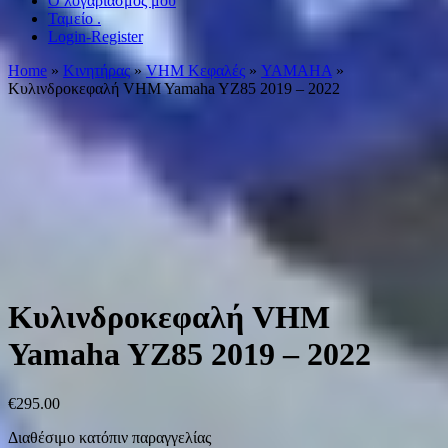
Ο λογαριασμός μου
Ταμείο .
Login-Register
Home
»
Κινητήρας
»
VHM Κεφαλές
»
YAMAHA
»
Κυλινδροκεφαλή VHM Yamaha YZ85 2019 – 2022
Κυλινδροκεφαλή VHM
Yamaha YZ85 2019 – 2022
€
295.00
Διαθέσιμο κατόπιν παραγγελίας