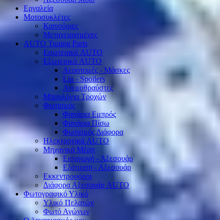
Εργαλεία
Μοτοσυκλέτες
Καινούριες
Μεταχειρισμένες
AUTO Tuning Parts
Εσωτερικό AUTO
Εξωτερικό AUTO
Αεροτομές - Μάσκες
Lip - Spoilers
Ανεμοθραύστες
Μπουλόνια Τροχών
Φωτισμός
Φανάρια Εμπρός
Φανάρια Πίσω
Φωτισμός Διάφορα
Ηλεκτρονικά AUTO
Μηχανικά Μέρη
Εισαγωγή - Αξεσουάρ
Εξάτμιση - Αξεσουάρ
Εκκεντροφόροι
Διάφορα Αξεσουάρ AUTO
Φωτογραφικό Υλικό
Υλικό Πελατών
Φωτό Αγώνων