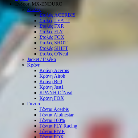
Ένδυση ΜΧ-ΕΝDURO
Στολές
Στολές ACERBIS
Στολές LEATT
Στολές FXR
Στολές FLY
Στολές FOX
Στολές SHOT
Στολές SHIFT
Στολές O'Neal
Jacket / Γιλέκα
Κράνη
Κράνη Acerbis
Κράνη Airoh
Κράνη Bell
Κράνη Just1
ΚΡΑΝΗ O΄Νeal
Κράνη FOX
Γαντια
Γάντια Acerbis
Γάντια Alpinestar
Γάντια 100%
Γάντια FLY Racing
Γάντια FIVE
Γάντια FOX