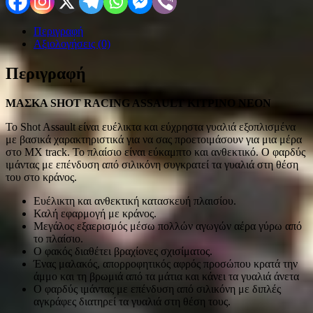
Περιγραφή
Αξιολογήσεις (0)
Περιγραφή
MΑΣΚΑ SHOT RACING ASSAULT ΚΙΤΡΙΝΟ ΝΕΟΝ
Το Shot Assault είναι ευέλικτα και εύχρηστα γυαλιά εξοπλισμένα
με βασικά χαρακτηριστικά για να σας προετοιμάσουν για μια μέρα
στο MX track. Το πλαίσιο είναι εύκαμπτο και ανθεκτικό. Ο φαρδύς
ιμάντας με επένδυση από σιλικόνη συγκρατεί τα γυαλιά στη θέση
του στο κράνος.
Ευέλικτη και ανθεκτική κατασκευή πλαισίου.
Καλή εφαρμογή με κράνος.
Μεγάλος εξαερισμός μέσω πολλών αγωγών αέρα γύρω από
το πλαίσιο.
Ο φακός διαθέτει βραχίονες σχισίματος.
Ένας μαλακός, απορροφητικός αφρός προσώπου κρατά την
άμμο και τη βρωμιά από τα μάτια και κάνει τα γυαλιά άνετα
O φαρδύς ιμάντας με επένδυση από σιλικόνη με διπλές
αγκράφες διατηρεί τα γυαλιά στη θέση τους.