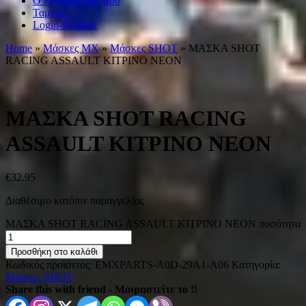
Ο λογαριασμός μου
Ταμείο .
Login-Register
Home
»
Μάσκες ΜΧ
»
Μάσκες SHOT
» MΑΣΚΑ SHOT
RACING ASSAULT ΚΙΤΡΙΝΟ NEON
MΑΣΚΑ SHOT RACING
ASSAULT ΚΙΤΡΙΝΟ NEON
€
32.95
Διαθέσιμο κατόπιν παραγγελίας
MΑΣΚΑ SHOT RACING ASSAULT ΚΙΤΡΙΝΟ NEON ποσότητα
Προσθήκη στο καλάθι
Κωδικός προϊόντος:
EMXPARTS-A0D-29A1-A06
Κατηγορία:
Μάσκες SHOT
Share this with friend - Μοιραστείτε το !!