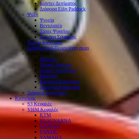
Ιμάντες Δεσίματος
Διάφορα Είδη Paddock
Ψύξη
Ψυγεία
Βεντιλατέρ
Τάπες Ψυγείου
Κολάρα Σιλικόνης
Δοχεία Καυσίμου
Καθαριστικά-Περιποίηση moto
PowerParts
Μανέτες
Πεντάλ Φρένου
Λεβιές Ταχυτήτων
Μαρσπιέ
Σύστημα Εκκίνησης
Διάφορα Powerparts
Διάφορα Αξεσουάρ
Κινητήρας
S3 Κεφαλές
VHM Κεφαλές
KTM
HUSQVARNA
GASGAS
FANTIC
YAMAHA