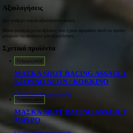
Αξιολογήσεις
Δεν υπάρχει καμία αξιολόγηση ακόμη.
Μόνο συνδεδεμένοι πελάτες που έχουν αγοράσει αυτό το προϊόν
μπορούν να αφήσουν μία αξιολόγηση.
Σχετικά προϊόντα
Γρήγορη ματιά
MΑΣΚΑ SHOT RACING ASSAULT
ΚΙΤΡΙΝΟ NEON / ΚΟΚΚΙΝΟ
€
32.95
Προσθήκη στο καλάθι
Γρήγορη ματιά
MΑΣΚΑ SHOT RACING ASSAULT
ΜΑΥΡΟ
€
32.95
Προσθήκη στο καλάθι