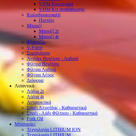
VHM Εσωτερικά
VHM Κιτ αναβάθμισης
Κυλινδροκεφαλή
Πιστόνι
Μπουζί
Μπουζί 2t
Μπουζί 4t
Φλάντζες
V-Force
Συμπλέκτης
Αντλίες Βενζίνης - Λαδιού
Φίλτρα Βενζίνης
Φίλτρα Λαδιού
Φίλτρα Αέρος
Διάφορα
Λιπαντικά
Λάδια 2t
Λάδια 4t
Αντιψυκτικά
Σπρέι Αλυσίδας - Καθαριστικά
Σπρέι - Λάδι Φίλτρου - Καθαριστικά
Fork Oil
Μπαταρίες
Τεχνολογία LITHIUM ION
Τεχνολογία LITHIUM