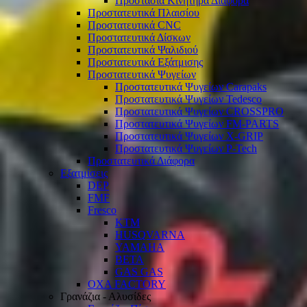
Προστασία Κινητήρα Διάφορα
Προστατευτικά Πλαισίου
Προστατευτικά CNC
Προστατευτικά Δίσκων
Προστατευτικά Ψαλιδιού
Προστατευτικά Εξάτμισης
Προστατευτικά Ψυγείων
Προστατευτικά Ψυγείων Carapaks
Προστατευτικά Ψυγείων Tedesco
Προστατευτικά Ψυγείων CROSSPRO
Προστατευτικά Ψυγείων FM-PARTS
Προστατευτικά Ψυγείων X-GRIP
Προστατευτικά Ψυγείων P-Tech
Προστατευτικά Διάφορα
Εξατμίσεις
DEP
FMF
Fresco
KTM
HUSQVARNA
YAMAHA
BETA
GAS GAS
OXA FACTORY
Γρανάζια - Αλυσίδες