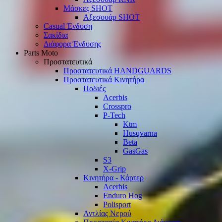
Μάσκες SHOT
Αξεσουάρ SHOT
Casual Ένδυση
Σακίδια
Διάφορα Ένδυσης
Parts Moto
Προστατευτικά
Προστατευτικά HANDGUARDS
Προστατευτικά Κινητήρα
Ποδιές
Acerbis
Crosspro
P-Tech
Ktm
Husqvarna
Beta
GasGas
S3
X-Grip
Κινητήρα - Κάρτερ
Acerbis
Enduro Hog
Polisport
Αντλίας Νερού