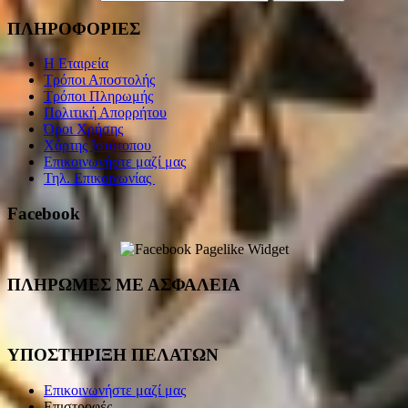
ΠΛΗΡΟΦΟΡΙΕΣ
Η Εταιρεία
Τρόποι Αποστολής
Τρόποι Πληρωμής
Πολιτική Απορρήτου
Όροι Χρήσης
Χάρτης Ιστότοπου
Επικοινωνήστε μαζί μας
Τηλ. Επικοινωνίας
Facebook
ΠΛΗΡΩΜΕΣ ΜΕ ΑΣΦΑΛΕΙΑ
ΥΠΟΣΤΗΡΙΞΗ ΠΕΛΑΤΩΝ
Επικοινωνήστε μαζί μας
Επιστροφές