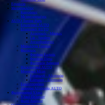
Εργαλεία
Μοτοσυκλέτες
Καινούριες
Μεταχειρισμένες
AUTO Tuning Parts
Εσωτερικό AUTO
Εξωτερικό AUTO
Αεροτομές - Μάσκες
Lip - Spoilers
Ανεμοθραύστες
Μπουλόνια Τροχών
Φωτισμός
Φανάρια Εμπρός
Φανάρια Πίσω
Φωτισμός Διάφορα
Ηλεκτρονικά AUTO
Μηχανικά Μέρη
Εισαγωγή - Αξεσουάρ
Εξάτμιση - Αξεσουάρ
Εκκεντροφόροι
Διάφορα Αξεσουάρ AUTO
Φωτογραφικό Υλικό
Υλικό Πελατών
Φωτό Αγώνων