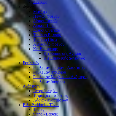
Διάφορα
Φρένα
Μανέτες
Πεντάλ Φρένου
Δίσκοι Εμπρός
Δίσκοι Πίσω
Δίσκοι Oversize
Τακάκια Εμπρός
Τακάκια Πίσω
Αξεσουάρ Φρένου
Κιτ Επισκευής
Κιτ Επισκευής Αντλίας
Κιτ Επισκευής Δαγκάνας
Ρουλεμάν
Ρουλεμάν Τροχών - Αποστάτες
Ρουλεμάν Ψαλιδιού
Ρουλεμάν Μοχλικού - Ανάρτησης
Ρουλεμάν Διάφορα
Ανάρτηση
Αναρτήσεις kit
Τσιμούχες - Ξύστρες
Λάδια - Αναρτήσεων
Είδη Paddock - Τέντες
Τέντες
Stand - Βάσεις