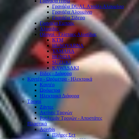
Γρανάζια Πίσω
Γρανάζια DUAL Ατσάλι-Αλουμίνιο
Γρανάζια Αλουμίνιο
Γρανάζια Σίδερο
Γρανάζια Εμπρός
Αλυσίδες
Οδηγοί - Γλίστρες Αλυσίδας
KTM
HUSQVARNA
YAMAHA
HONDA
SUZUKI
KAWASAKI
Βίδες - Διάφορα
Κοντέρ - Ωρόμετρα - Ηλεκτρικά
Κοντέρ
Ωρόμετρα
Ηλεκτρικά Διάφορα
Τροχοί
Ζάντες
Ακτίνες Τροχών
Ρουλεμάν Τροχών - Αποστάτες
Πλαστικά
Acerbis
Πλήρες Σετ