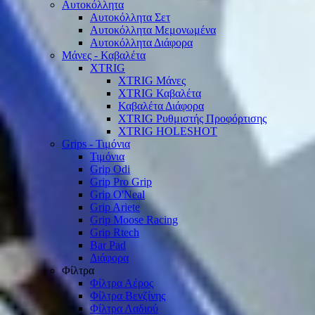
Αυτοκόλλητα
Αυτοκόλλητα Σετ
Αυτοκόλλητα Μεμονωμένα
Αυτοκόλλητα Διάφορα
Μάνες - Καβαλέτα
XTRIG
XTRIG Μάνες
XTRIG Καβαλέτα
Καβαλέτα Διάφορα
XTRIG Ρυθμιστής Προφόρτισης
XTRIG HOLESHOT
Grips - Τιμόνια
Τιμόνια
Grip Odi
Grip Pro Grip
Grip O'Neal
Grip Ariete
Grip Moose Racing
Grip Rtech
Bar Pad
Διάφορα
Φίλτρα
Φίλτρα Αέρος
Φίλτρα Βενζίνης
Φίλτρα Λαδιού