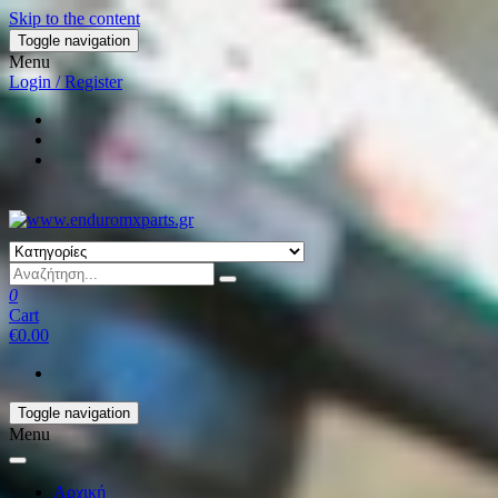
Skip to the content
Toggle navigation
Menu
Login / Register
0
Cart
€0.00
Toggle navigation
Menu
Αρχική