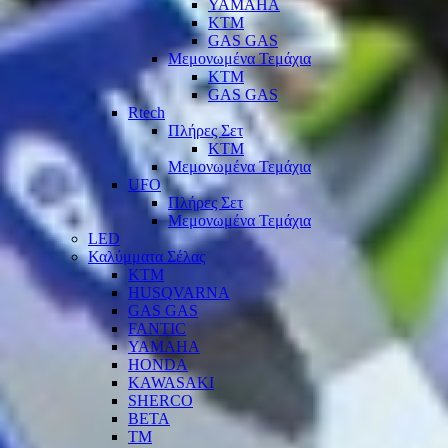
YAMAHA
KTM
GAS GAS
Μεμονωμένα Τεμάχια
KTM
GAS GAS
Rtech
Πλήρες Σετ
KTM
Μεμονωμένα Τεμάχια
UFO
Πλήρες Σετ
Μεμονωμένα Τεμάχια
LED
Καλύμματα Σέλας
KTM
HUSQVARNA
GAS GAS
FANTIC
YAMAHA
HONDA
KAWASAKI
SHERCO
BETA
TM