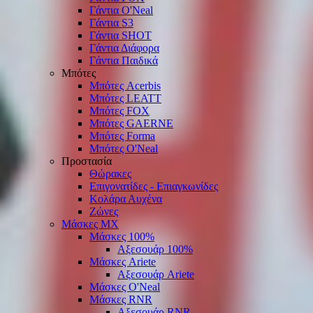
Γάντια O'Νeal
Γάντια S3
Γάντια SHOT
Γάντια Διάφορα
Γάντια Παιδικά
Μπότες
Μπότες Acerbis
Μπότες LEATT
Μπότες FOX
Μπότες GAERNE
Μπότες Forma
Μπότες O'Neal
Προστασία
Θώρακες
Επιγονατίδες - Επιαγκωνίδες
Κολάρα Αυχένα
Ζώνες
Μάσκες ΜΧ
Μάσκες 100%
Αξεσουάρ 100%
Μάσκες Ariete
Αξεσουάρ Ariete
Μάσκες O'Neal
Μάσκες RNR
Αξεσουάρ RNR