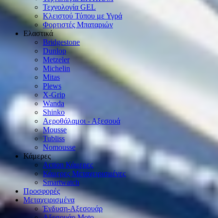
Τεχνολογία GEL
Κλειστού Τύπου με Υγρά
Φορτιστές Μπαταριών
Ελαστικά
Bridgestone
Dunlop
Metzeler
Michelin
Mitas
Plews
X-Grip
Wanda
Shinko
Αεροθάλαμοι - Αξεσουά
Mousse
Tubliss
Nomousse
Κάμερες
Action Κάμερες
Κάμερες Μεταχειρισμένες
Smartwatch
Προσφορές
Μεταχειρισμένα
Ένδυση-Αξεσουάρ
Αξεσουάρ Μοto