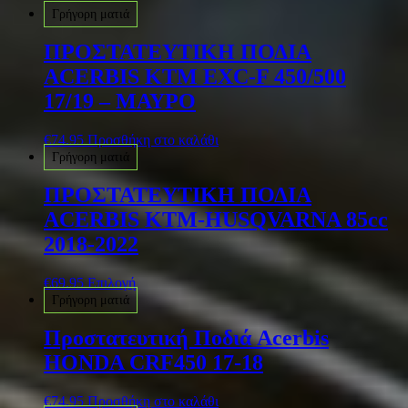
Γρήγορη ματιά
ΠΡΟΣΤΑΤΕΥΤΙΚΗ ΠΟΔΙΑ
ACERBIS KTM EXC-F 450/500
17/19 – ΜΑΥΡΟ
€
74.95
Προσθήκη στο καλάθι
Γρήγορη ματιά
ΠΡΟΣΤΑΤΕΥΤΙΚΗ ΠΟΔΙΑ
ACERBIS KTM-HUSQVARNA 85cc
2018-2022
€
69.95
Επιλογή
Γρήγορη ματιά
Προστατευτική Ποδιά Acerbis
HONDA CRF450 17-18
€
74.95
Προσθήκη στο καλάθι