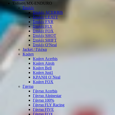
Ένδυση ΜΧ-ΕΝDURO
Στολές
Στολές ACERBIS
Στολές LEATT
Στολές FXR
Στολές FLY
Στολές FOX
Στολές SHOT
Στολές SHIFT
Στολές O'Neal
Jacket / Γιλέκα
Κράνη
Κράνη Acerbis
Κράνη Airoh
Κράνη Bell
Κράνη Just1
ΚΡΑΝΗ O΄Νeal
Κράνη FOX
Γαντια
Γάντια Acerbis
Γάντια Alpinestar
Γάντια 100%
Γάντια FLY Racing
Γάντια FIVE
Γάντια FOX