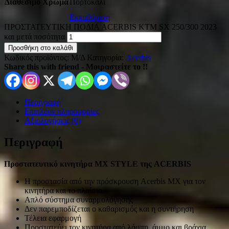
Διαθέσιμο Χρώμα
Πορτοκαλί
Εκκαθάριση
ΠΡΟΣΤΑΤΕΥΤΙΚΗ ΠΟΔΙΑ ACERBIS KTM SX 250/300 2023
και μετά ποσότητα
Προσθήκη στο καλάθι
Κωδικός προϊόντος:
Μ/Δ
Κατηγορία:
Acerbis
Share this with friend - Μοιραστείτε το !!
Περιγραφή
Επιπλέον πληροφορίες
Αξιολογήσεις (0)
Περιγραφή
Προστατευτικό κινητήρα
MX STYLE της
ACERBIS
Η προστασία από την πρόσκρουση Acerbis MX για τον
κινητήρα και το πλαίσιο.
Απλό σύστημα συναρμολόγησης
Δεν παρεμποδίζεται ο καθαρισμός και η συντήρηση
Τέλεια εφαρμογή
Προστατεύει τον κινητήρα από λάσπη, άμμο και βράχια