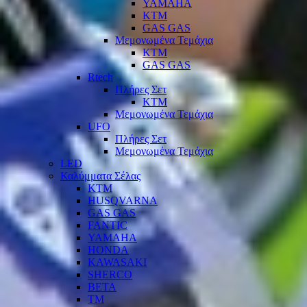
YAMAHA
KTM
GAS GAS
Μεμονωμένα Τεμάχια
KTM
GAS GAS
Rtech
Πλήρες Σετ
KTM
Μεμονωμένα Τεμάχια
UFO
Πλήρες Σετ
Μεμονωμένα Τεμάχια
LED
Καλύμματα Σέλας
KTM
HUSQVARNA
GAS GAS
FANTIC
YAMAHA
HONDA
KAWASAKI
SHERCO
BETA
TM