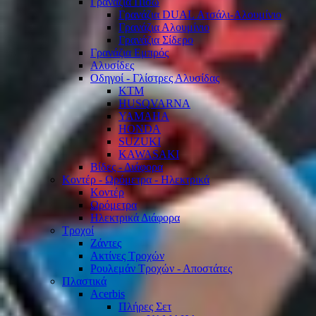
Γρανάζια Πίσω
Γρανάζια DUAL Ατσάλι-Αλουμίνιο
Γρανάζια Αλουμίνιο
Γρανάζια Σίδερο
Γρανάζια Εμπρός
Αλυσίδες
Οδηγοί - Γλίστρες Αλυσίδας
KTM
HUSQVARNA
YAMAHA
HONDA
SUZUKI
KAWASAKI
Βίδες - Διάφορα
Κοντέρ - Ωρόμετρα - Ηλεκτρικά
Κοντέρ
Ωρόμετρα
Ηλεκτρικά Διάφορα
Τροχοί
Ζάντες
Ακτίνες Τροχών
Ρουλεμάν Τροχών - Αποστάτες
Πλαστικά
Acerbis
Πλήρες Σετ