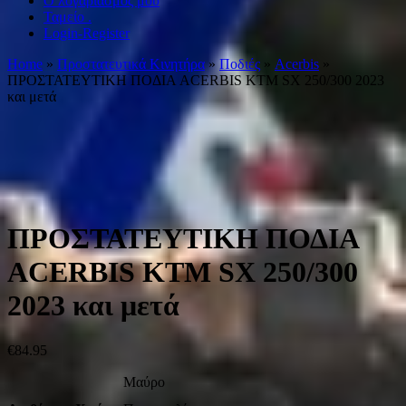
Ο λογαριασμός μου
Ταμείο .
Login-Register
Home
»
Προστατευτικά Κινητήρα
»
Ποδιές
»
Acerbis
»
ΠΡΟΣΤΑΤΕΥΤΙΚΗ ΠΟΔΙΑ ACERBIS KTM SX 250/300 2023
και μετά
ΠΡΟΣΤΑΤΕΥΤΙΚΗ ΠΟΔΙΑ
ACERBIS KTM SX 250/300
2023 και μετά
€
84.95
Μαύρο