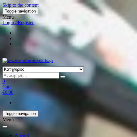
Skip to the content
Toggle navigation
Menu
Login / Register
0
Cart
€0.00
Toggle navigation
Menu
Αρχική