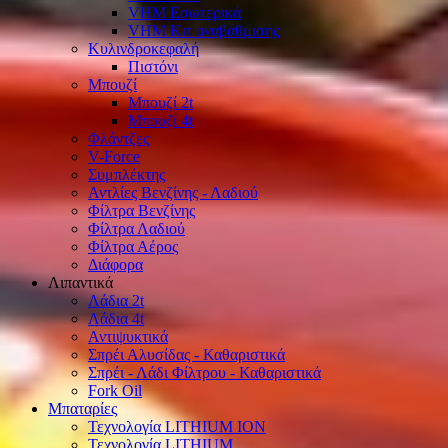
VHM Εσωτερικά
VHM Κιτ αναβάθμισης
Κυλινδροκεφαλή
Πιστόνι
Μπουζί
Μπουζί 2t
Μπουζί 4t
Φλάντζες
V-Force
Συμπλέκτης
Αντλίες Βενζίνης - Λαδιού
Φίλτρα Βενζίνης
Φίλτρα Λαδιού
Φίλτρα Αέρος
Διάφορα
Λιπαντικά
Λάδια 2t
Λάδια 4t
Αντιψυκτικά
Σπρέι Αλυσίδας - Καθαριστικά
Σπρέι - Λάδι Φίλτρου - Καθαριστικά
Fork Oil
Μπαταρίες
Τεχνολογία LITHIUM ION
Τεχνολογία LITHIUM