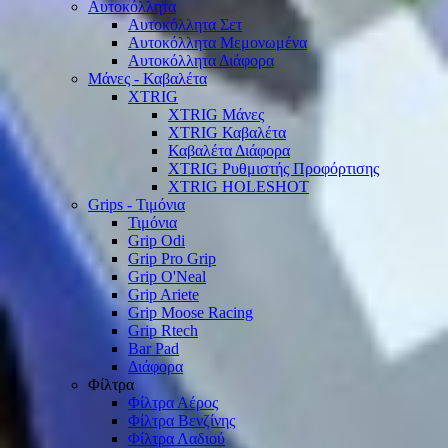
Αυτοκόλλητα
Αυτοκόλλητα Σετ
Αυτοκόλλητα Μεμονωμένα
Αυτοκόλλητα Διάφορα
Μάνες - Καβαλέτα
XTRIG
XTRIG Μάνες
XTRIG Καβαλέτα
Καβαλέτα Διάφορα
XTRIG Ρυθμιστής Προφόρτισης
XTRIG HOLESHOT
Grips - Τιμόνια
Τιμόνια
Grip Odi
Grip Pro Grip
Grip O'Neal
Grip Ariete
Grip Moose Racing
Grip Rtech
Bar Pad
Διάφορα
Φίλτρα
Φίλτρα Αέρος
Φίλτρα Βενζίνης
Φίλτρα Λαδιού