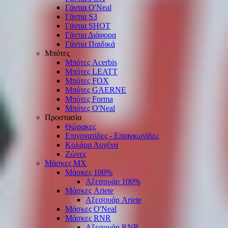
Γάντια O'Νeal
Γάντια S3
Γάντια SHOT
Γάντια Διάφορα
Γάντια Παιδικά
Μπότες
Μπότες Acerbis
Μπότες LEATT
Μπότες FOX
Μπότες GAERNE
Μπότες Forma
Μπότες O'Neal
Προστασία
Θώρακες
Επιγονατίδες - Επιαγκωνίδες
Κολάρα Αυχένα
Ζώνες
Μάσκες ΜΧ
Μάσκες 100%
Αξεσουάρ 100%
Μάσκες Ariete
Αξεσουάρ Ariete
Μάσκες O'Neal
Μάσκες RNR
Αξεσουάρ RNR