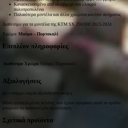
Κατασκευασμένο από αδιάβροχο και ελαφρύ
πολυπροπυλένιο
Παλαιότερα μοντέλα και άλλα χρώματα κατόπιν αιτήματος
Διαθέσιμο για τα μοντέλα της ΚΤΜ SX 250/300 2023-2024
Χρώμα:
Μαύρο – Πορτοκαλί
Επιπλέον πληροφορίες
Διαθέσιμο Χρώμα
Μαύρο, Πορτοκαλί
Αξιολογήσεις
Δεν υπάρχει καμία αξιολόγηση ακόμη.
Μόνο συνδεδεμένοι πελάτες που έχουν αγοράσει αυτό το προϊόν
μπορούν να αφήσουν μία αξιολόγηση.
Σχετικά προϊόντα