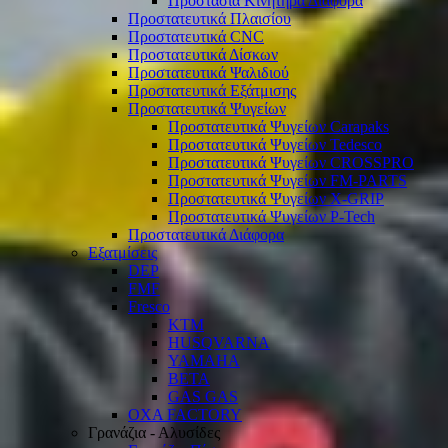
Προστασία Κινητήρα Διάφορα
Προστατευτικά Πλαισίου
Προστατευτικά CNC
Προστατευτικά Δίσκων
Προστατευτικά Ψαλιδιού
Προστατευτικά Εξάτμισης
Προστατευτικά Ψυγείων
Προστατευτικά Ψυγείων Carapaks
Προστατευτικά Ψυγείων Tedesco
Προστατευτικά Ψυγείων CROSSPRO
Προστατευτικά Ψυγείων FM-PARTS
Προστατευτικά Ψυγείων X-GRIP
Προστατευτικά Ψυγείων P-Tech
Προστατευτικά Διάφορα
Εξατμίσεις
DEP
FMF
Fresco
KTM
HUSQVARNA
YAMAHA
BETA
GAS GAS
OXA FACTORY
Γρανάζια - Αλυσίδες