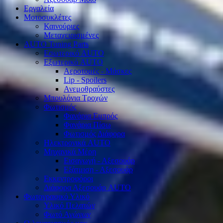
Εργαλεία
Μοτοσυκλέτες
Καινούριες
Μεταχειρισμένες
AUTO Tuning Parts
Εσωτερικό AUTO
Εξωτερικό AUTO
Αεροτομές - Μάσκες
Lip - Spoilers
Ανεμοθραύστες
Μπουλόνια Τροχών
Φωτισμός
Φανάρια Εμπρός
Φανάρια Πίσω
Φωτισμός Διάφορα
Ηλεκτρονικά AUTO
Μηχανικά Μέρη
Εισαγωγή - Αξεσουάρ
Εξάτμιση - Αξεσουάρ
Εκκεντροφόροι
Διάφορα Αξεσουάρ AUTO
Φωτογραφικό Υλικό
Υλικό Πελατών
Φωτό Αγώνων