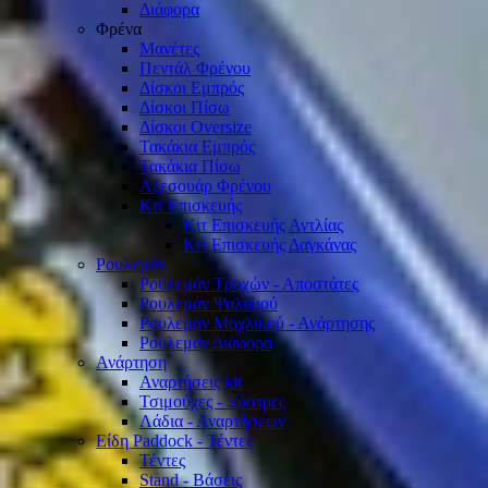
Διάφορα
Φρένα
Μανέτες
Πεντάλ Φρένου
Δίσκοι Εμπρός
Δίσκοι Πίσω
Δίσκοι Oversize
Τακάκια Εμπρός
Τακάκια Πίσω
Αξεσουάρ Φρένου
Κιτ Επισκευής
Κιτ Επισκευής Αντλίας
Κιτ Επισκευής Δαγκάνας
Ρουλεμάν
Ρουλεμάν Τροχών - Αποστάτες
Ρουλεμάν Ψαλιδιού
Ρουλεμάν Μοχλικού - Ανάρτησης
Ρουλεμάν Διάφορα
Ανάρτηση
Αναρτήσεις kit
Τσιμούχες - Ξύστρες
Λάδια - Αναρτήσεων
Είδη Paddock - Τέντες
Τέντες
Stand - Βάσεις