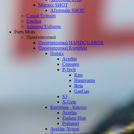
Μάσκες SHOT
Αξεσουάρ SHOT
Casual Ένδυση
Σακίδια
Διάφορα Ένδυσης
Parts Moto
Προστατευτικά
Προστατευτικά HANDGUARDS
Προστατευτικά Κινητήρα
Ποδιές
Acerbis
Crosspro
P-Tech
Ktm
Husqvarna
Beta
GasGas
S3
X-Grip
Κινητήρα - Κάρτερ
Acerbis
Enduro Hog
Polisport
Αντλίας Νερού