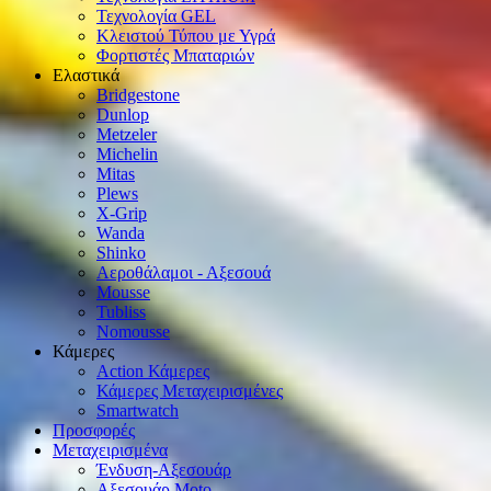
Τεχνολογία GEL
Κλειστού Τύπου με Υγρά
Φορτιστές Μπαταριών
Ελαστικά
Bridgestone
Dunlop
Metzeler
Michelin
Mitas
Plews
X-Grip
Wanda
Shinko
Αεροθάλαμοι - Αξεσουά
Mousse
Tubliss
Nomousse
Κάμερες
Action Κάμερες
Κάμερες Μεταχειρισμένες
Smartwatch
Προσφορές
Μεταχειρισμένα
Ένδυση-Αξεσουάρ
Αξεσουάρ Μοto