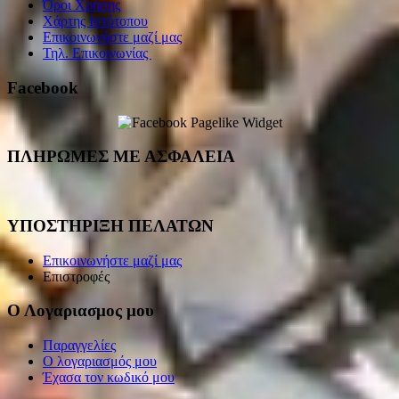
Όροι Χρήσης
Χάρτης Ιστότοπου
Επικοινωνήστε μαζί μας
Τηλ. Επικοινωνίας
Facebook
ΠΛΗΡΩΜΕΣ ΜΕ ΑΣΦΑΛΕΙΑ
ΥΠΟΣΤΗΡΙΞΗ ΠΕΛΑΤΩΝ
Επικοινωνήστε μαζί μας
Επιστροφές
Ο Λογαριασμος μου
Παραγγελίες
Ο λογαριασμός μου
Έχασα τον κωδικό μου