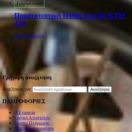
Γρήγορη ματιά
Προστατευτική Ποδιά Acerbis KTM
450
€
69.99
Επιλογή
Γρήγορη αναζήτηση
Αναζήτηση για:
Αναζήτηση
ΠΛΗΡΟΦΟΡΙΕΣ
Η Εταιρεία
Τρόποι Αποστολής
Τρόποι Πληρωμής
Πολιτική Απορρήτου