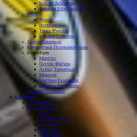
Ιμάντες Δεσίματος
Διάφορα Είδη Paddock
Ψύξη
Ψυγεία
Βεντιλατέρ
Τάπες Ψυγείου
Κολάρα Σιλικόνης
Δοχεία Καυσίμου
Καθαριστικά-Περιποίηση moto
PowerParts
Μανέτες
Πεντάλ Φρένου
Λεβιές Ταχυτήτων
Μαρσπιέ
Σύστημα Εκκίνησης
Διάφορα Powerparts
Διάφορα Αξεσουάρ
Κινητήρας
S3 Κεφαλές
VHM Κεφαλές
KTM
HUSQVARNA
GASGAS
FANTIC
YAMAHA