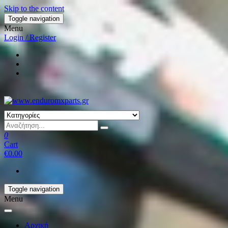
Skip to the content
Toggle navigation
Menu
Login / Register
0
Cart
€0.00
Toggle navigation
Menu
Αρχική