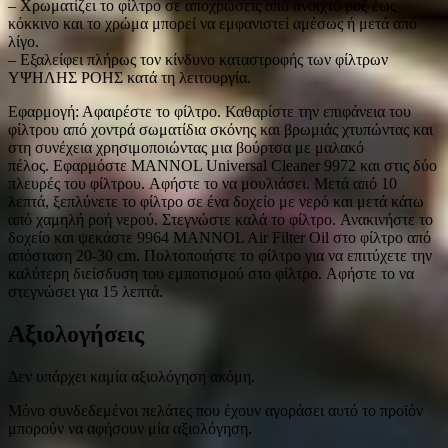
– Χρωματίζει το φίλτρο σε αποχρώσεις από ανοιχτό ροζ έως
κόκκινο και το χρώμα μπορεί να εμφανιστεί αμέσως ή μετά από
λίγο.
– Εξαλείφει πλήρως τον κίνδυνο καταστροφής των φίλτρων
ΥΨΗΛΗΣ ΡΟΗΣ κατά τη λειτουργία.
Εφαρμογή: Αφαιρέστε το φίλτρο. Καθαρίστε την επιφάνεια του
φίλτρου από χοντρά σωματίδια σκόνης και βρωμιάς χτυπώντας και
στη συνέχεια χρησιμοποιώντας μια βούρτσα με μαλακό
πέλος. Εφαρμόστε MANNOL Universal Cleaner 9972 και στις δύο
πλευρές του φίλτρου. Αφήστε το να μουλιάσει. Μετά από 10
λεπτά, ξεπλύνετε το φίλτρο σε ένα δοχείο με νερό και μετά κάτω
από χαμηλή ροή νερού. Στεγνώστε καλά το φίλτρο. Ανακινήστε το
δοχείο και ψεκάστε 9964 MANNOL Air Filter Oil στο φίλτρο από
απόσταση 20-30 cm. Πολτοποιήστε το φίλτρο για να επιτύχετε την
καλύτερη διείσδυση του εμποτισμού στο φίλτρο. Αφήστε το να
στεγνώσει για 15 λεπτά.
Αξιολογήσεις
Δεν υπάρχει καμία αξιολόγηση ακόμη.
Μόνο συνδεδεμένοι πελάτες που έχουν αγοράσει αυτό το προϊόν
μπορούν να αφήσουν μία αξιολόγηση.