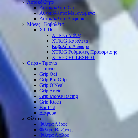
Αυτοκόλλητα
Αυτοκόλλητα Σετ
Αυτοκόλλητα Μεμονωμένα
Αυτοκόλλητα Διάφορα
Μάνες - Καβαλέτα
XTRIG
XTRIG Μάνες
XTRIG Καβαλέτα
Καβαλέτα Διάφορα
XTRIG Ρυθμιστής Προφόρτισης
XTRIG HOLESHOT
Grips - Τιμόνια
Τιμόνια
Grip Odi
Grip Pro Grip
Grip O'Neal
Grip Ariete
Grip Moose Racing
Grip Rtech
Bar Pad
Διάφορα
Φίλτρα
Φίλτρα Αέρος
Φίλτρα Βενζίνης
Φίλτρα Λαδιού