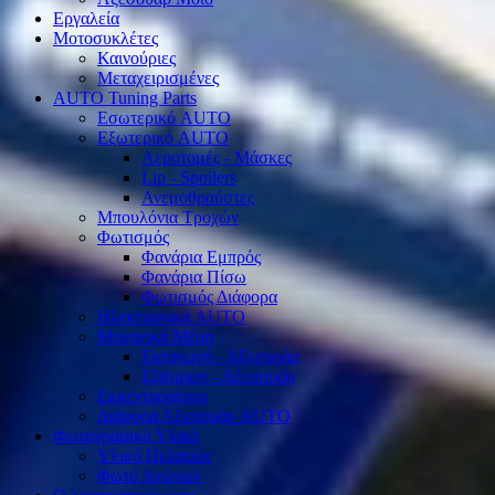
Εργαλεία
Μοτοσυκλέτες
Καινούριες
Μεταχειρισμένες
AUTO Tuning Parts
Εσωτερικό AUTO
Εξωτερικό AUTO
Αεροτομές - Μάσκες
Lip - Spoilers
Ανεμοθραύστες
Μπουλόνια Τροχών
Φωτισμός
Φανάρια Εμπρός
Φανάρια Πίσω
Φωτισμός Διάφορα
Ηλεκτρονικά AUTO
Μηχανικά Μέρη
Εισαγωγή - Αξεσουάρ
Εξάτμιση - Αξεσουάρ
Εκκεντροφόροι
Διάφορα Αξεσουάρ AUTO
Φωτογραφικό Υλικό
Υλικό Πελατών
Φωτό Αγώνων