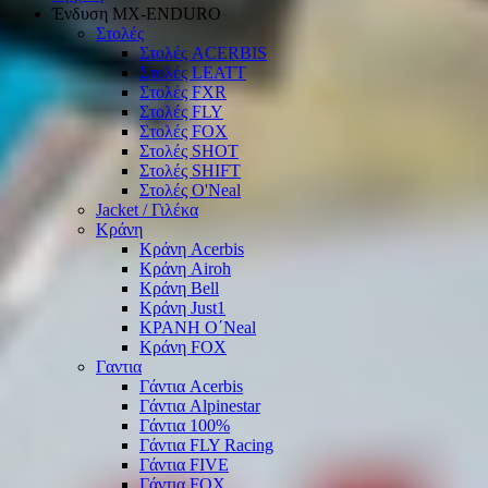
Ένδυση ΜΧ-ΕΝDURO
Στολές
Στολές ACERBIS
Στολές LEATT
Στολές FXR
Στολές FLY
Στολές FOX
Στολές SHOT
Στολές SHIFT
Στολές O'Neal
Jacket / Γιλέκα
Κράνη
Κράνη Acerbis
Κράνη Airoh
Κράνη Bell
Κράνη Just1
ΚΡΑΝΗ O΄Νeal
Κράνη FOX
Γαντια
Γάντια Acerbis
Γάντια Alpinestar
Γάντια 100%
Γάντια FLY Racing
Γάντια FIVE
Γάντια FOX