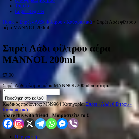
Ο λογαριασμός μου
Ταμείο .
Login-Register
Home
»
Σπρέι - Λάδι Φίλτρου - Καθαριστικά
» Σπρέι Λάδι φίλτρου
αέρα MANNOL 200ml
Σπρέι Λάδι φίλτρου αέρα
MANNOL 200ml
€
7.00
Σπρέι Λάδι φίλτρου αέρα MANNOL 200ml ποσότητα
Προσθήκη στο καλάθι
Κωδικός προϊόντος:
MN9964
Κατηγορία:
Σπρέι - Λάδι Φίλτρου -
Καθαριστικά
Share this with friend - Μοιραστείτε το !!
Περιγραφή