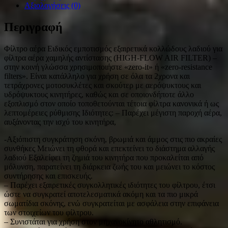
Αξιολογήσεις (0)
Περιγραφή
Φίλτρο αέρα Ειδικός εμποτισμός εξαιρετικά κολλώδους λαδιού για
φίλτρα αέρα χαμηλής αντίστασης (HIGH-FLOW AIR FILTER) –
στην κοινή γλώσσα χρησιμοποιήστε «zero-it» ή «zero-resistance
filters». Είναι κατάλληλο για χρήση σε όλα τα 2χρονα και
τετράχρονες μοτοσυκλέτες και σκούτερ με αερόψυκτους και
υδρόψυκτους κινητήρες, καθώς και σε οποιονδήποτε άλλο
εξοπλισμό στον οποίο τοποθετούνται τέτοια φίλτρα κανονικά ή ως
λεπτομέρειες ρύθμισης Ιδιότητες: – Παρέχει μέγιστη παροχή αέρα,
αυξάνοντας την ισχύ του κινητήρα,
-Αξιόπιστη συγκράτηση σκόνη, βρωμιά και άμμος στις πιο ακραίες
συνθήκες Μειώνει τη φθορά και επεκτείνει το διάστημα αλλαγής
λαδιού Εξαλείφει τη ζημιά του κινητήρα που προκαλείται από
μόλυνση, παρατείνει τη διάρκεια ζωής του και μειώνει το κόστος
συντήρησης και επισκευής.
– Παρέχει εξαιρετικές συγκολλητικές ιδιότητες του φίλτρου, έτσι
ώστε να συγκρατεί αποτελεσματικά ακόμη και τα πιο μικρά
σωματίδια σκόνης, ενώ συγκρατείται με ασφάλεια στην επιφάνεια
των στοιχείων του φίλτρου.
– Συνιστάται για χρήση στον μηχανοκίνητο αθλητισμό.