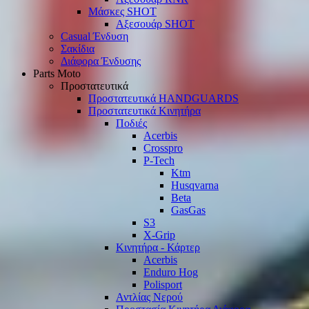
Μάσκες SHOT
Αξεσουάρ SHOT
Casual Ένδυση
Σακίδια
Διάφορα Ένδυσης
Parts Moto
Προστατευτικά
Προστατευτικά HANDGUARDS
Προστατευτικά Κινητήρα
Ποδιές
Acerbis
Crosspro
P-Tech
Ktm
Husqvarna
Beta
GasGas
S3
X-Grip
Κινητήρα - Κάρτερ
Acerbis
Enduro Hog
Polisport
Αντλίας Νερού