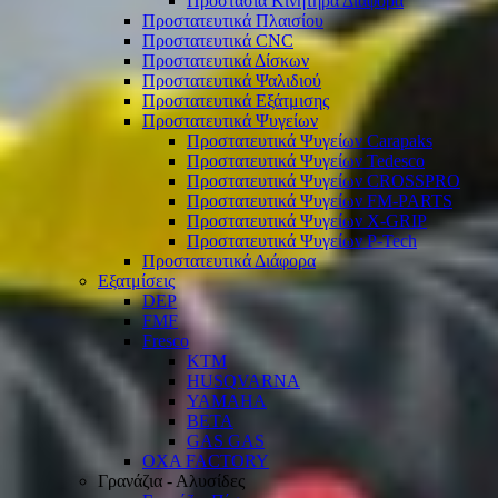
Προστασία Κινητήρα Διάφορα
Προστατευτικά Πλαισίου
Προστατευτικά CNC
Προστατευτικά Δίσκων
Προστατευτικά Ψαλιδιού
Προστατευτικά Εξάτμισης
Προστατευτικά Ψυγείων
Προστατευτικά Ψυγείων Carapaks
Προστατευτικά Ψυγείων Tedesco
Προστατευτικά Ψυγείων CROSSPRO
Προστατευτικά Ψυγείων FM-PARTS
Προστατευτικά Ψυγείων X-GRIP
Προστατευτικά Ψυγείων P-Tech
Προστατευτικά Διάφορα
Εξατμίσεις
DEP
FMF
Fresco
KTM
HUSQVARNA
YAMAHA
BETA
GAS GAS
OXA FACTORY
Γρανάζια - Αλυσίδες