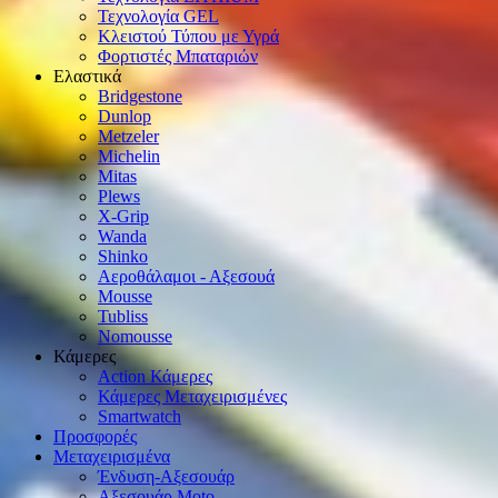
Τεχνολογία GEL
Κλειστού Τύπου με Υγρά
Φορτιστές Μπαταριών
Ελαστικά
Bridgestone
Dunlop
Metzeler
Michelin
Mitas
Plews
X-Grip
Wanda
Shinko
Αεροθάλαμοι - Αξεσουά
Mousse
Tubliss
Nomousse
Κάμερες
Action Κάμερες
Κάμερες Μεταχειρισμένες
Smartwatch
Προσφορές
Μεταχειρισμένα
Ένδυση-Αξεσουάρ
Αξεσουάρ Μοto