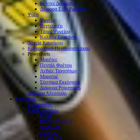
Ιμάντες Δεσίματος
Διάφορα Είδη Paddock
Ψύξη
Ψυγεία
Βεντιλατέρ
Τάπες Ψυγείου
Κολάρα Σιλικόνης
Δοχεία Καυσίμου
Καθαριστικά-Περιποίηση moto
PowerParts
Μανέτες
Πεντάλ Φρένου
Λεβιές Ταχυτήτων
Μαρσπιέ
Σύστημα Εκκίνησης
Διάφορα Powerparts
Διάφορα Αξεσουάρ
Κινητήρας
S3 Κεφαλές
VHM Κεφαλές
KTM
HUSQVARNA
GASGAS
FANTIC
YAMAHA