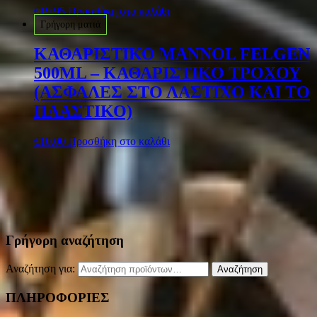
€
19.95
Προσθήκη στο καλάθι
Γρήγορη ματιά
ΚΑΘΑΡΙΣΤΙΚΟ MANNOL FELGEN
500ML – ΚΑΘΑΡΙΣΤΙΚΟ ΤΡΟΧΟΥ
(ΑΣΦΑΛΕΣ ΣΤΟ ΛΑΣΤΙΧΟ ΚΑΙ ΤΟ
ΠΛΑΣΤΙΚΟ)
€
10.00
Προσθήκη στο καλάθι
Γρήγορη αναζήτηση
Αναζήτηση για:
Αναζήτηση
ΠΛΗΡΟΦΟΡΙΕΣ