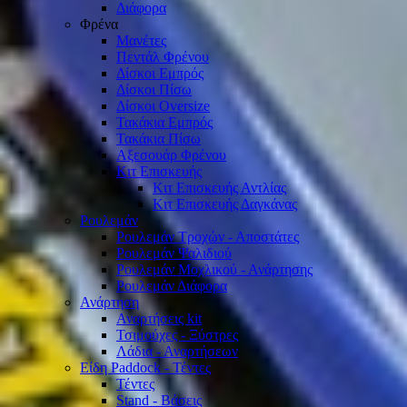
Διάφορα
Φρένα
Μανέτες
Πεντάλ Φρένου
Δίσκοι Εμπρός
Δίσκοι Πίσω
Δίσκοι Oversize
Τακάκια Εμπρός
Τακάκια Πίσω
Αξεσουάρ Φρένου
Κιτ Επισκευής
Κιτ Επισκευής Αντλίας
Κιτ Επισκευής Δαγκάνας
Ρουλεμάν
Ρουλεμάν Τροχών - Αποστάτες
Ρουλεμάν Ψαλιδιού
Ρουλεμάν Μοχλικού - Ανάρτησης
Ρουλεμάν Διάφορα
Ανάρτηση
Αναρτήσεις kit
Τσιμούχες - Ξύστρες
Λάδια - Αναρτήσεων
Είδη Paddock - Τέντες
Τέντες
Stand - Βάσεις