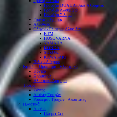
Γρανάζια Πίσω
Γρανάζια DUAL Ατσάλι-Αλουμίνιο
Γρανάζια Αλουμίνιο
Γρανάζια Σίδερο
Γρανάζια Εμπρός
Αλυσίδες
Οδηγοί - Γλίστρες Αλυσίδας
KTM
HUSQVARNA
YAMAHA
HONDA
SUZUKI
KAWASAKI
Βίδες - Διάφορα
Κοντέρ - Ωρόμετρα - Ηλεκτρικά
Κοντέρ
Ωρόμετρα
Ηλεκτρικά Διάφορα
Τροχοί
Ζάντες
Ακτίνες Τροχών
Ρουλεμάν Τροχών - Αποστάτες
Πλαστικά
Acerbis
Πλήρες Σετ