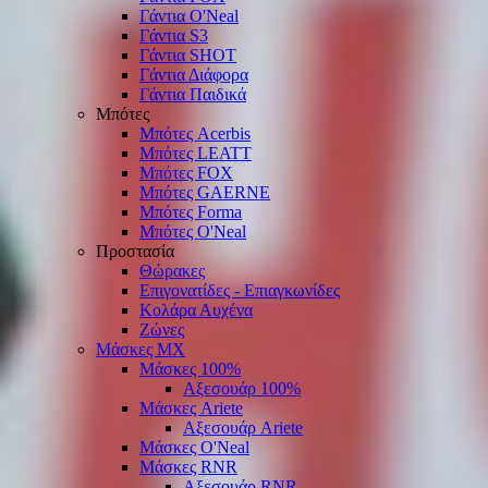
Γάντια O'Νeal
Γάντια S3
Γάντια SHOT
Γάντια Διάφορα
Γάντια Παιδικά
Μπότες
Μπότες Acerbis
Μπότες LEATT
Μπότες FOX
Μπότες GAERNE
Μπότες Forma
Μπότες O'Neal
Προστασία
Θώρακες
Επιγονατίδες - Επιαγκωνίδες
Κολάρα Αυχένα
Ζώνες
Μάσκες ΜΧ
Μάσκες 100%
Αξεσουάρ 100%
Μάσκες Ariete
Αξεσουάρ Ariete
Μάσκες O'Neal
Μάσκες RNR
Αξεσουάρ RNR