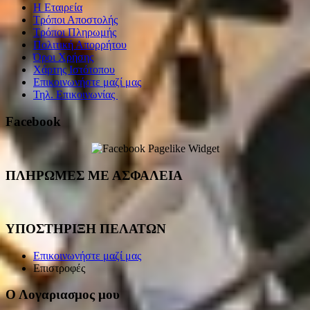
Η Εταιρεία
Τρόποι Αποστολής
Τρόποι Πληρωμής
Πολιτική Απορρήτου
Όροι Χρήσης
Χάρτης Ιστότοπου
Επικοινωνήστε μαζί μας
Τηλ. Επικοινωνίας
Facebook
ΠΛΗΡΩΜΕΣ ΜΕ ΑΣΦΑΛΕΙΑ
ΥΠΟΣΤΗΡΙΞΗ ΠΕΛΑΤΩΝ
Επικοινωνήστε μαζί μας
Επιστροφές
Ο Λογαριασμος μου