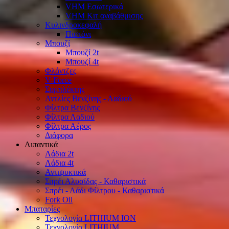
VHM Εσωτερικά
VHM Κιτ αναβάθμισης
Κυλινδροκεφαλή
Πιστόνι
Μπουζί
Μπουζί 2t
Μπουζί 4t
Φλάντζες
V-Force
Συμπλέκτης
Αντλίες Βενζίνης - Λαδιού
Φίλτρα Βενζίνης
Φίλτρα Λαδιού
Φίλτρα Αέρος
Διάφορα
Λιπαντικά
Λάδια 2t
Λάδια 4t
Αντιψυκτικά
Σπρέι Αλυσίδας - Καθαριστικά
Σπρέι - Λάδι Φίλτρου - Καθαριστικά
Fork Oil
Μπαταρίες
Τεχνολογία LITHIUM ION
Τεχνολογία LITHIUM