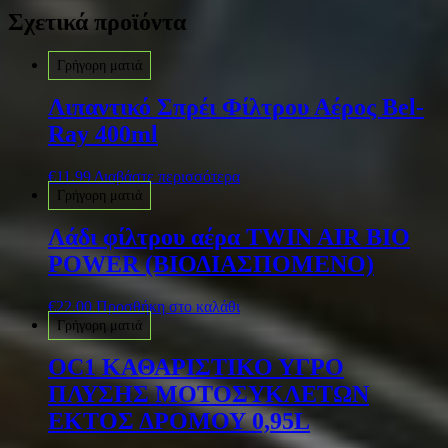
Σχετικά προϊόντα
Γρήγορη ματιά
Λιπαντικό Σπρέι Φίλτρου Αέρος Bel-
Ray 400ml
€
11.99
Διαβάστε περισσότερα
Γρήγορη ματιά
Λάδι φίλτρου αέρα TWIN AIR BIO
POWER (ΒΙΟΔΙΑΣΠΟΜΕΝΟ)
€
22.00
Προσθήκη στο καλάθι
Γρήγορη ματιά
OC1 ΚΑΘΑΡΙΣΤΙΚΟ ΥΓΡΟ
ΠΛΥΣΗΣ ΜΟΤΟΣΥΚΛΕΤΩΝ
ΕΚΤΟΣ ΔΡΟΜΟΥ 0,95L