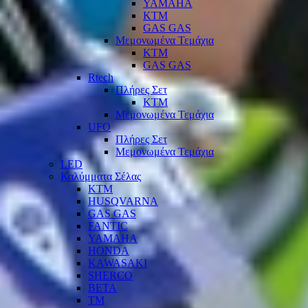
YAMAHA
KTM
GAS GAS
Μεμονωμένα Τεμάχια
KTM
GAS GAS
Rtech
Πλήρες Σετ
KTM
Μεμονωμένα Τεμάχια
UFO
Πλήρες Σετ
Μεμονωμένα Τεμάχια
LED
Καλύμματα Σέλας
KTM
HUSQVARNA
GAS GAS
FANTIC
YAMAHA
HONDA
KAWASAKI
SHERCO
BETA
TM