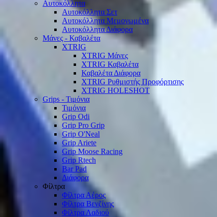
Αυτοκόλλητα
Αυτοκόλλητα Σετ
Αυτοκόλλητα Μεμονωμένα
Αυτοκόλλητα Διάφορα
Μάνες - Καβαλέτα
XTRIG
XTRIG Μάνες
XTRIG Καβαλέτα
Καβαλέτα Διάφορα
XTRIG Ρυθμιστής Προφόρτισης
XTRIG HOLESHOT
Grips - Τιμόνια
Τιμόνια
Grip Odi
Grip Pro Grip
Grip O'Neal
Grip Ariete
Grip Moose Racing
Grip Rtech
Bar Pad
Διάφορα
Φίλτρα
Φίλτρα Αέρος
Φίλτρα Βενζίνης
Φίλτρα Λαδιού