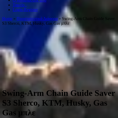
Ο λογαριασμός μου
Ταμείο .
Login-Register
Home
»
Προστατευτικά Διάφορα
» Swing-Arm Chain Guide Saver
S3 Sherco, KTM, Husky, Gas Gas μπλε
Swing-Arm Chain Guide Saver
S3 Sherco, KTM, Husky, Gas
Gas μπλε