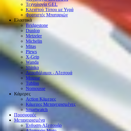
Τεχνολογία GEL
Κλειστού Τύπου με Υγρά
Φορτιστές Μπαταριών
Ελαστικά
Bridgestone
Dunlop
Metzeler
Michelin
Mitas
Plews
X-Grip
Wanda
Shinko
Αεροθάλαμοι - Αξεσουά
Mousse
Tubliss
Nomousse
Κάμερες
Action Κάμερες
Κάμερες Μεταχειρισμένες
Smartwatch
Προσφορές
Μεταχειρισμένα
Ένδυση-Αξεσουάρ
Αξεσουάρ Μοto