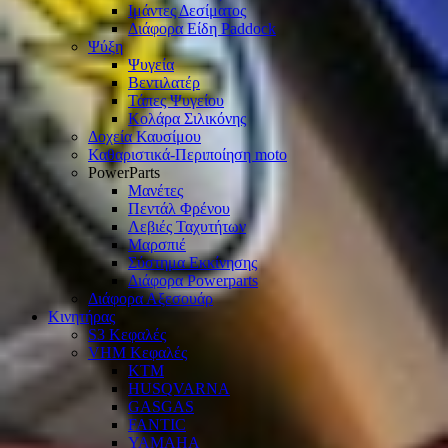
Ιμάντες Δεσίματος
Διάφορα Είδη Paddock
Ψύξη
Ψυγεία
Βεντιλατέρ
Τάπες Ψυγείου
Κολάρα Σιλικόνης
Δοχεία Καυσίμου
Καθαριστικά-Περιποίηση moto
PowerParts
Μανέτες
Πεντάλ Φρένου
Λεβιές Ταχυτήτων
Μαρσπιέ
Σύστημα Εκκίνησης
Διάφορα Powerparts
Διάφορα Αξεσουάρ
Κινητήρας
S3 Κεφαλές
VHM Κεφαλές
KTM
HUSQVARNA
GASGAS
FANTIC
YAMAHA