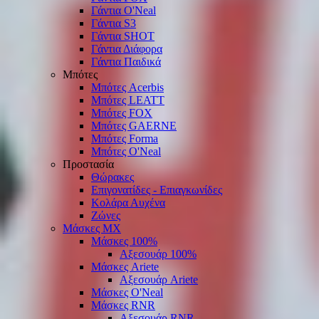
Γάντια O'Νeal
Γάντια S3
Γάντια SHOT
Γάντια Διάφορα
Γάντια Παιδικά
Μπότες
Μπότες Acerbis
Μπότες LEATT
Μπότες FOX
Μπότες GAERNE
Μπότες Forma
Μπότες O'Neal
Προστασία
Θώρακες
Επιγονατίδες - Επιαγκωνίδες
Κολάρα Αυχένα
Ζώνες
Μάσκες ΜΧ
Μάσκες 100%
Αξεσουάρ 100%
Μάσκες Ariete
Αξεσουάρ Ariete
Μάσκες O'Neal
Μάσκες RNR
Αξεσουάρ RNR