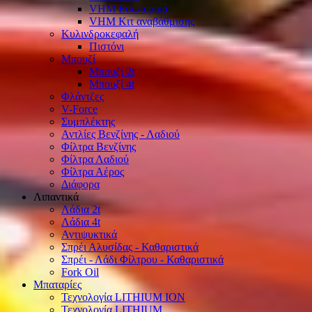
VHM Εσωτερικά
VHM Κιτ αναβάθμισης
Κυλινδροκεφαλή
Πιστόνι
Μπουζί
Μπουζί 2t
Μπουζί 4t
Φλάντζες
V-Force
Συμπλέκτης
Αντλίες Βενζίνης - Λαδιού
Φίλτρα Βενζίνης
Φίλτρα Λαδιού
Φίλτρα Αέρος
Διάφορα
Λιπαντικά
Λάδια 2t
Λάδια 4t
Αντιψυκτικά
Σπρέι Αλυσίδας - Καθαριστικά
Σπρέι - Λάδι Φίλτρου - Καθαριστικά
Fork Oil
Μπαταρίες
Τεχνολογία LITHIUM ION
Τεχνολογία LITHIUM