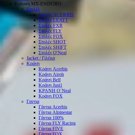
Ένδυση ΜΧ-ΕΝDURO
Στολές
Στολές ACERBIS
Στολές LEATT
Στολές FXR
Στολές FLY
Στολές FOX
Στολές SHOT
Στολές SHIFT
Στολές O'Neal
Jacket / Γιλέκα
Κράνη
Κράνη Acerbis
Κράνη Airoh
Κράνη Bell
Κράνη Just1
ΚΡΑΝΗ O΄Νeal
Κράνη FOX
Γαντια
Γάντια Acerbis
Γάντια Alpinestar
Γάντια 100%
Γάντια FLY Racing
Γάντια FIVE
Γάντια FOX