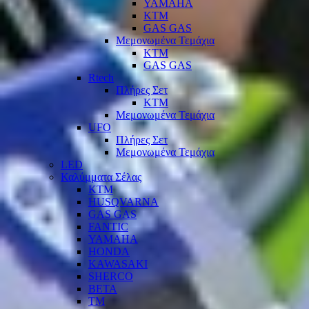
YAMAHA
KTM
GAS GAS
Μεμονωμένα Τεμάχια
KTM
GAS GAS
Rtech
Πλήρες Σετ
KTM
Μεμονωμένα Τεμάχια
UFO
Πλήρες Σετ
Μεμονωμένα Τεμάχια
LED
Καλύμματα Σέλας
KTM
HUSQVARNA
GAS GAS
FANTIC
YAMAHA
HONDA
KAWASAKI
SHERCO
BETA
TM