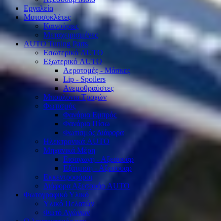
Εργαλεία
Μοτοσυκλέτες
Καινούριες
Μεταχειρισμένες
AUTO Tuning Parts
Εσωτερικό AUTO
Εξωτερικό AUTO
Αεροτομές - Μάσκες
Lip - Spoilers
Ανεμοθραύστες
Μπουλόνια Τροχών
Φωτισμός
Φανάρια Εμπρός
Φανάρια Πίσω
Φωτισμός Διάφορα
Ηλεκτρονικά AUTO
Μηχανικά Μέρη
Εισαγωγή - Αξεσουάρ
Εξάτμιση - Αξεσουάρ
Εκκεντροφόροι
Διάφορα Αξεσουάρ AUTO
Φωτογραφικό Υλικό
Υλικό Πελατών
Φωτό Αγώνων