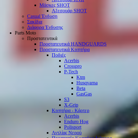
Μάσκες SHOT
Αξεσουάρ SHOT
Casual Ένδυση
Σακίδια
Διάφορα Ένδυσης
Parts Moto
Προστατευτικά
Προστατευτικά HANDGUARDS
Προστατευτικά Κινητήρα
Ποδιές
Acerbis
Crosspro
P-Tech
Ktm
Husqvarna
Beta
GasGas
S3
X-Grip
Κινητήρα - Κάρτερ
Acerbis
Enduro Hog
Polisport
Αντλίας Νερού