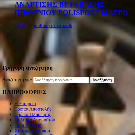
ΑΝΑΡΤΙΣΗΣ BETA ΒΑΣΗΣ
ΠΙΡΟΥΝΙΟΥ POLISPORT ΜΑΥΡΟ
€
34.95
Προσθήκη στο καλάθι
Γρήγορη αναζήτηση
Αναζήτηση για:
Αναζήτηση
ΠΛΗΡΟΦΟΡΙΕΣ
Η Εταιρεία
Τρόποι Αποστολής
Τρόποι Πληρωμής
Πολιτική Απορρήτου
Όροι Χρήσης
Χάρτης Ιστότοπου