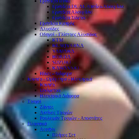
Γρανάζια Πίσω
Γρανάζια DUAL Ατσάλι-Αλουμίνιο
Γρανάζια Αλουμίνιο
Γρανάζια Σίδερο
Γρανάζια Εμπρός
Αλυσίδες
Οδηγοί - Γλίστρες Αλυσίδας
KTM
HUSQVARNA
YAMAHA
HONDA
SUZUKI
KAWASAKI
Βίδες - Διάφορα
Κοντέρ - Ωρόμετρα - Ηλεκτρικά
Κοντέρ
Ωρόμετρα
Ηλεκτρικά Διάφορα
Τροχοί
Ζάντες
Ακτίνες Τροχών
Ρουλεμάν Τροχών - Αποστάτες
Πλαστικά
Acerbis
Πλήρες Σετ