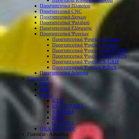
Προστασία Κινητήρα Διάφορα
Προστατευτικά Πλαισίου
Προστατευτικά CNC
Προστατευτικά Δίσκων
Προστατευτικά Ψαλιδιού
Προστατευτικά Εξάτμισης
Προστατευτικά Ψυγείων
Προστατευτικά Ψυγείων Carapaks
Προστατευτικά Ψυγείων Tedesco
Προστατευτικά Ψυγείων CROSSPRO
Προστατευτικά Ψυγείων FM-PARTS
Προστατευτικά Ψυγείων X-GRIP
Προστατευτικά Ψυγείων P-Tech
Προστατευτικά Διάφορα
Εξατμίσεις
DEP
FMF
Fresco
KTM
HUSQVARNA
YAMAHA
BETA
GAS GAS
OXA FACTORY
Γρανάζια - Αλυσίδες