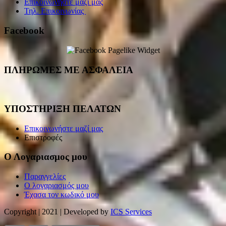
Επικοινωνήστε μαζί μας
Τηλ. Επικοινωνίας
Facebook
ΠΛΗΡΩΜΕΣ ΜΕ ΑΣΦΑΛΕΙΑ
ΥΠΟΣΤΗΡΙΞΗ ΠΕΛΑΤΩΝ
Επικοινωνήστε μαζί μας
Επιστροφές
Ο Λογαριασμος μου
Παραγγελίες
Ο λογαριασμός μου
Έχασα τον κωδικό μου
Copyright | 2021 | Developed by
ICS Services