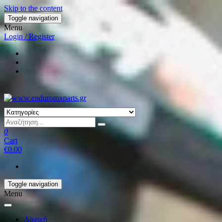
Skip to the content
Toggle navigation
Menu
Login / Register
0
Cart
€0.00
Toggle navigation
Menu
Αρχική