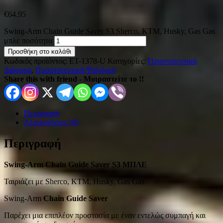
€
64.95
Swing-Arm Chain Guide Saver S3 Sherco, KTM, Husky, Gas Gas
μπλε ποσότητα
Προσθήκη στο καλάθι
Κωδικός προϊόντος:
ET-1378-U
Κατηγορίες:
Προστατευτικά
Διάφορα
,
Προστατευτικά Ψαλιδιού
Share this with friend - Μοιραστείτε το !!
Περιγραφή
Αξιολογήσεις (0)
Περιγραφή
Swing-Arm Chain Guide Saver S3 ΜΠΛΕ
Ταιριάζει με Sherco, KTM, Husky, Gas Gas
Swing-Arm
Chain Guide Saver
Παρέχει μια επιπλέον προστασία με έναν εντελώς συμπαγή και