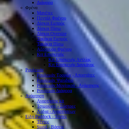
Διάφορα
Φρένα
Μανέτες
Πεντάλ Φρένου
Δίσκοι Εμπρός
Δίσκοι Πίσω
Δίσκοι Oversize
Τακάκια Εμπρός
Τακάκια Πίσω
Αξεσουάρ Φρένου
Κιτ Επισκευής
Κιτ Επισκευής Αντλίας
Κιτ Επισκευής Δαγκάνας
Ρουλεμάν
Ρουλεμάν Τροχών - Αποστάτες
Ρουλεμάν Ψαλιδιού
Ρουλεμάν Μοχλικού - Ανάρτησης
Ρουλεμάν Διάφορα
Ανάρτηση
Αναρτήσεις kit
Τσιμούχες - Ξύστρες
Λάδια - Αναρτήσεων
Είδη Paddock - Τέντες
Τέντες
Stand - Βάσεις