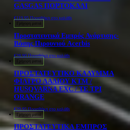
GASGAS ΠΟΡΤΟΚΑΛΙ
€
119.95
Προσθήκη στο καλάθι
Γρήγορη ματιά
Προστατευτικά Εμπρός Ανάρτισης-
Βάσης Πιρουνιού Acerbis
€
28.90
Προσθήκη στο καλάθι
Γρήγορη ματιά
ΠΡΟΣΤΑΤΕΥΤΙΚΟ ΚΑΛΥΜΜΑ
ΦΙΛΤΡΟ ΛΑΔΙΟΥ KTM /
HUSQVARNA EXC / TE TPI
ORANGE
€
29.95
Προσθήκη στο καλάθι
Γρήγορη ματιά
ΠΡΟΣΤΑΤΕΥΤΙΚΑ ΕΜΠΡΟΣ